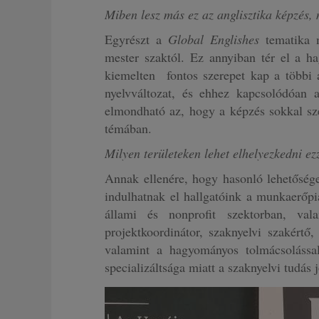
Miben lesz más ez az anglisztika képzés
Egyrészt a
Global Englishes
tematika m
mester szaktól. Ez annyiban tér el a ha
kiemelten fontos szerepet kap a többi a
nyelvváltozat, és ehhez kapcsolódóan a
elmondható az, hogy a képzés sokkal szé
témában.
Milyen területeken lehet elhelyezkedni ez
Annak ellenére, hogy hasonló lehetősége
indulhatnak el hallgatóink a munkaerőpi
állami és nonprofit szektorban, vala
projektkoordinátor, szaknyelvi szakértő
valamint a hagyományos tolmácsolássa
specializáltsága miatt a szaknyelvi tudá