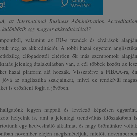
A, az International Business Administration Accreditatio
 különbözik egy magyar akkreditációtól?
mpontból, valamint az EU-s trendek és elvárások alapjá
ptuk meg az akkreditációt. A többi hazai egyetem anglisztik
tközileg elfogadottól eltérően ők más szempontok alapjá
tatás jelenleg átalakulásban van, a cél többek között az les
ket hazai platform alá hozzák. Visszatérve a FIBAA-ra, é
jóvá az anglisztika szakjainkat, mivel ez rendkívül maga
ket is erősíteni fogja a jövőben.
llgatónk legyen nappali és levelező képzésen egyaránt
ott helyeink is, ami a jelenlegi trendváltás időszakában i
rtottunk egy kedvcsináló alkalmat, és nagy örömünkre volta
ontban november elején megismételjük, mielőtt novemberbe