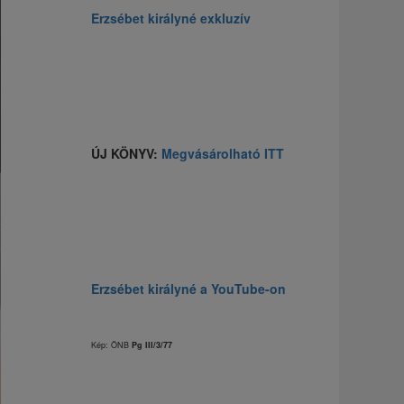
Erzsébet királyné exkluzív
ÚJ KÖNYV:
Megvásárolható ITT
Erzsébet királyné a YouTube-on
Kép: ÖNB
Pg III/3/77