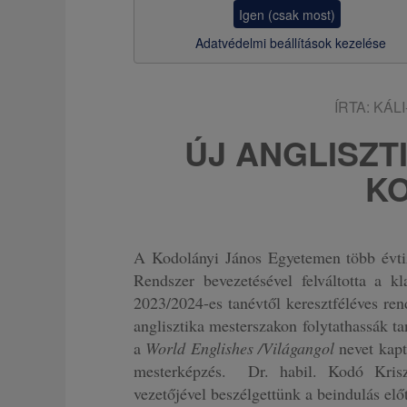
z
Igen (csak most)
s
Adatvédelmi beállítások kezelése
a
ÍRTA:
KÁL
ÚJ ANGLISZT
K
A Kodolányi János Egyetemen több évtiz
Rendszer bevezetésével felváltotta a 
2023/2024-es tanévtől keresztféléves ren
anglisztika mesterszakon folytathassák t
a
World Englishes /Világangol
nevet kapt
mesterképzés. Dr. habil. Kodó Krisz
vezetőjével beszélgettünk a beindulás előt