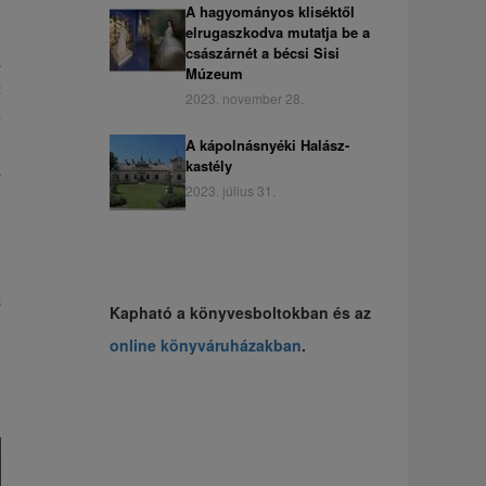
A hagyományos kliséktől
elrugaszkodva mutatja be a
császárnét a bécsi Sisi
a
Múzeum
t
2023. november 28.
e
y
A kápolnásnyéki Halász-
kastély
a
2023. július 31.
l
z
Kapható a könyvesboltokban és az
,
online könyváruházakban
.
,
s