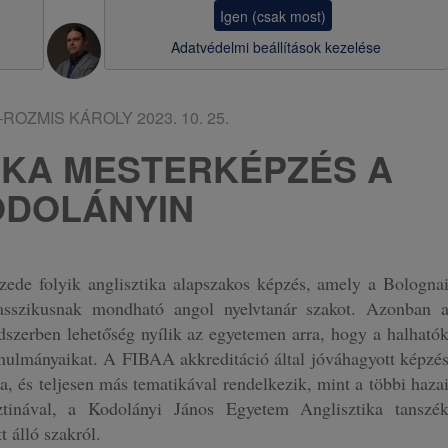
a
Igen (csak most)
v
Adatvédelmi beállítások kezelése
i
g
I-ROZMIS KÁROLY
2023. 10. 25.
á
IKA MESTERKÉPZÉS A
c
ODOLÁNYIN
i
ó
ede folyik anglisztika alapszakos képzés, amely a Bologna
klasszikusnak mondható angol nyelvtanár szakot. Azonban 
dszerben lehetőség nyílik az egyetemen arra, hogy a halható
anulmányaikat. A FIBAA akkreditáció által jóváhagyott képzé
a, és teljesen más tematikával rendelkezik, mint a többi haza
tinával, a Kodolányi János Egyetem Anglisztika tanszé
t álló szakról.