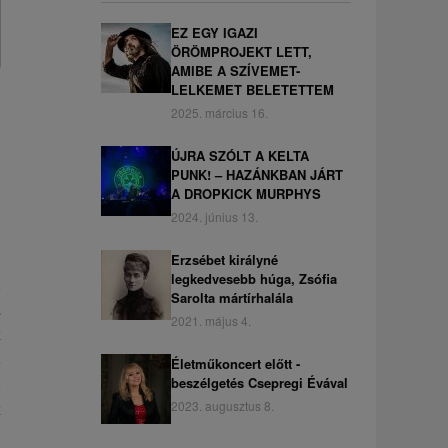
EZ EGY IGAZI
ÖRÖMPROJEKT LETT,
AMIBE A SZÍVEMET-
LELKEMET BELETETTEM
2025. március 16.
ÚJRA SZÓLT A KELTA
PUNK! – HAZÁNKBAN JÁRT
A DROPKICK MURPHYS
2024. június 13.
Erzsébet királyné
legkedvesebb húga, Zsófia
i
Sarolta mártírhalála
a
2021. május 4.
k
s
Életműkoncert előtt -
i
beszélgetés Csepregi Évával
k
2023. augusztus 8.