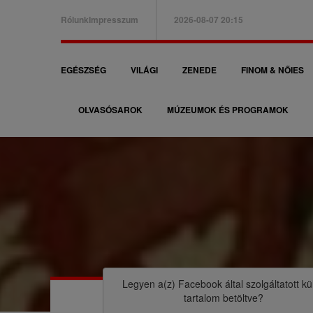
Ugrás
Rólunk
Impresszum
2026-08-07 20:15
a
B
tartalomra
a
F
EGÉSZSÉG
VILÁGI
ZENEDE
FINOM & NŐIES
l
ő
f
OLVASÓSAROK
MÚZEUMOK ÉS PROGRAMOK
n
e
a
l
v
s
i
ő
g
m
á
M
e
c
o
n
i
r
Legyen a(z)
Facebook
által szolgáltatott kü
ü
tartalom betöltve?
ó