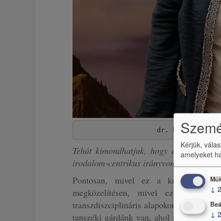
Személ
dr. habil. Kodó 
Kérjük, vála
Tehát kimondhatjuk, hogy a speciális t
amelyeket ha
irodalom-centrikus irányvonal mellett eg
Pontosan, mivel ez a képzés túlmut
Műk
↓
megközelítésen, mivel ez egy erőtelj
transzdiszciplináris alapokon nyugvó ké
Beá
↓
tanszéki gárdánk van, ahol a kollégák na