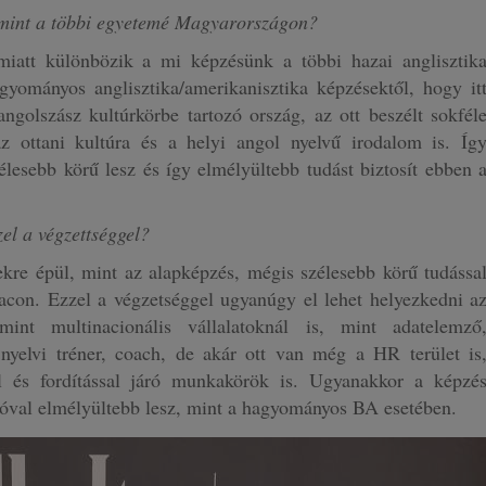
, mint a többi egyetemé Magyarországon?
iatt különbözik a mi képzésünk a többi hazai anglisztik
gyományos anglisztika/amerikanisztika képzésektől, hogy it
ngolszász kultúrkörbe tartozó ország, az ott beszélt sokfél
z ottani kultúra és a helyi angol nyelvű irodalom is. Íg
lesebb körű lesz és így elmélyültebb tudást biztosít ebben 
zel a végzettséggel?
kre épül, mint az alapképzés, mégis szélesebb körű tudássa
acon. Ezzel a végzetséggel ugyanúgy el lehet helyezkedni a
mint multinacionális vállalatoknál is, mint adatelemző
, nyelvi tréner, coach, de akár ott van még a HR terület is
l és fordítással járó munkakörök is. Ugyanakkor a képzé
s jóval elmélyültebb lesz, mint a hagyományos BA esetében.