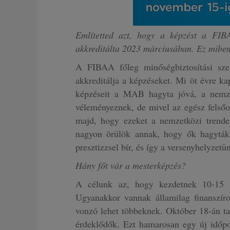
Említetted azt, hogy a képzést a FIBA
akkreditálta 2023 márciusában. Ez miben
A FIBAA főleg minőségbiztosítási sze
akkreditálja a képzéseket. Mi öt évre ka
képzéseit a MAB hagyta jóvá, a nemze
véleményeznek, de mivel az egész felsőok
majd, hogy ezeket a nemzetközi trende
nagyon örülök annak, hogy ők hagyták 
presztizzsel bír, és így a versenyhelyzetün
Hány főt vár a mesterképzés?
A célunk az, hogy kezdetnek 10-15 ha
Ugyanakkor vannak államilag finanszíroz
vonzó lehet többeknek. Október 18-án ta
érdeklődők. Ezt hamarosan egy új időp