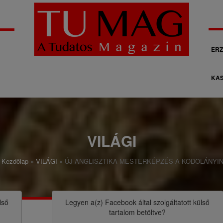
M
ERZ
á
KAS
s
o
d
l
VILÁGI
a
Kezdőlap
VILÁGI
ÚJ ANGLISZTIKA MESTERKÉPZÉS A KODOLÁNYI
g
o
s
lső
Legyen a(z)
Facebook
által szolgáltatott külső
tartalom betöltve?
n