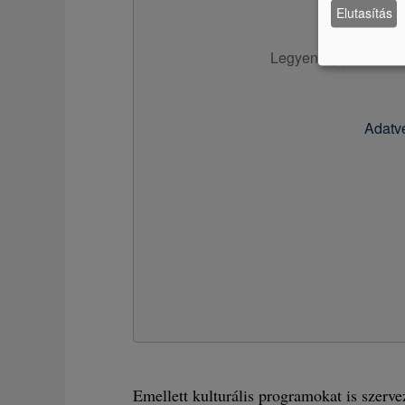
Elutasítás
Legyen a(z)
YouTub
Adatvé
Emellett kulturális programokat is szerv