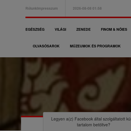
Ugrás
Rólunk
Impresszum
2026-08-08 01:58
a
B
tartalomra
a
F
EGÉSZSÉG
VILÁGI
ZENEDE
FINOM & NŐIES
l
ő
f
OLVASÓSAROK
MÚZEUMOK ÉS PROGRAMOK
n
e
a
l
v
s
i
ő
g
m
á
M
e
c
o
n
i
r
Legyen a(z)
Facebook
által szolgáltatott kü
ü
tartalom betöltve?
ó