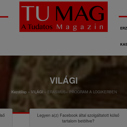
M
ERZ
á
KAS
s
o
d
l
VILÁGI
a
Kezdőlap
VILÁGI
ERASMUS+ PROGRAM A LOGIKERBEN
g
o
s
lső
Legyen a(z)
Facebook
által szolgáltatott külső
tartalom betöltve?
n