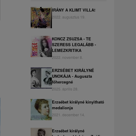
IRÁNY A KLIMT VILLA!
2022. augusztus 19.
KONCZ ZSUZSA - TE
SZERESS LEGALÁBB -
LEMEZKRITIKA
2022. november 8.
ERZSÉBET KIRÁLYNÉ
UNOKÁJA - Auguszta
főhercegné
2025. április 28.
Erzsébet királyné kinyitható
medalionja
2021. december 14.
Erzsébet királyné