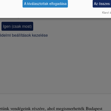
A kiválasztottak elfogadása
Az összes
Klaro! 
e
által szolgáltatott külső tartalom betöltve?
Igen (csak most)
delmi beállítások kezelése
eztünk vendégeink részére, ahol megismerhették Budapest