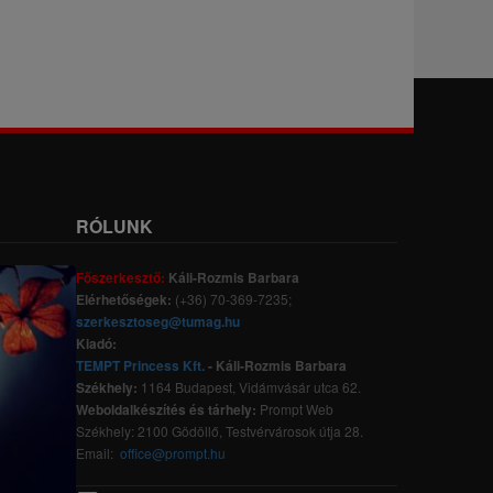
RÓLUNK
Főszerkesztő:
Káli-Rozmis Barbara
Elérhetőségek:
(+36) 70-369-7235;
szerkesztoseg@tumag.hu
Kiadó:
TEMPT Princess Kft.
- Káli-Rozmis Barbara
Székhely:
1164 Budapest, Vidámvásár utca 62.
Weboldalkészítés és tárhely:
Prompt Web
Székhely: 2100 Gödöllő, Testvérvárosok útja 28.
Email:
office@prompt.hu