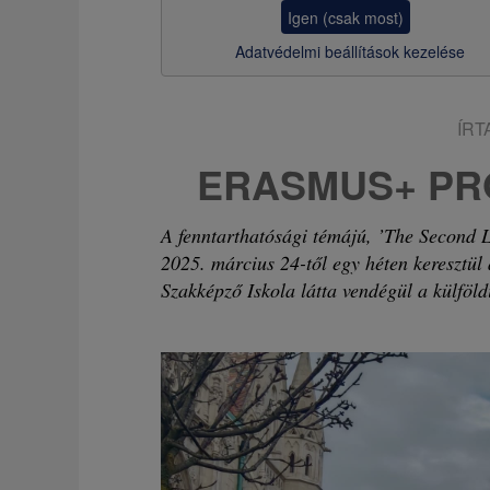
z
Igen (csak most)
s
Adatvédelmi beállítások kezelése
a
ÍRT
ERASMUS+ PR
A fenntarthatósági témájú, ’The Second 
2025. március 24-től egy héten keresztü
Szakképző Iskola látta vendégül a külföld
Image