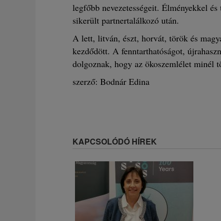
legfőbb nevezetességeit. Élményekkel és 
sikerült partnertalálkozó után.
A lett, litván, észt, horvát, török és m
kezdődött. A fenntarthatóságot, újrahaszn
dolgoznak, hogy az ökoszemlélet minél t
szerző: Bodnár Edina
KAPCSOLÓDÓ HÍREK