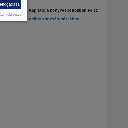
 elfogadása
Kapható a könyvesboltokban és az
által működtetve
online könyváruházakban
.