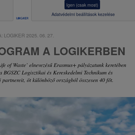
a
Igen (csak most)
v
Adatvédelmi beállítások kezelése
i
g
A:
LOGIKER
2025. 06. 27.
á
OGRAM A LOGIKERBEN
c
i
Life of Waste’ elnevezésű Erasmus+ pályázatunk keretében
l a BGSZC Logisztikai és Kereskedelmi Technikum és
ó
i partnereit, öt különböző országból összesen 40 főt.