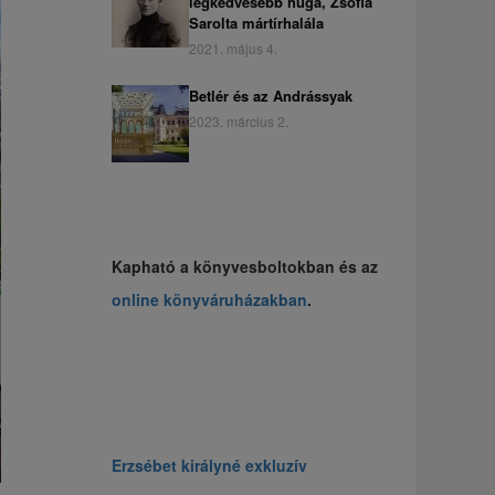
legkedvesebb húga, Zsófia
Sarolta mártírhalála
2021. május 4.
Betlér és az Andrássyak
2023. március 2.
Kapható a könyvesboltokban és az
online könyváruházakban
.
Erzsébet királyné exkluzív