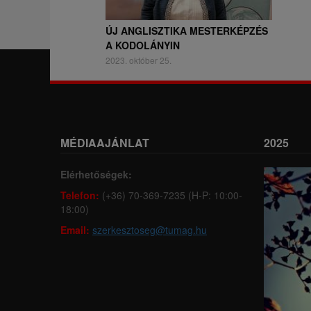
ÚJ ANGLISZTIKA MESTERKÉPZÉS
A KODOLÁNYIN
2023. október 25.
MÉDIAAJÁNLAT
2025
Elérhetőségek:
Telefon:
(+36) 70-369-7235 (H-P: 10:00-
18:00)
Email:
szerkesztoseg@tumag.hu