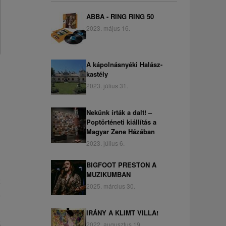
ABBA - RING RING 50
2023. május 16.
A kápolnásnyéki Halász-
kastély
2023. július 31.
Nekünk írták a dalt! –
Poptörténeti kiállítás a
Magyar Zene Házában
2023. július 6.
BIGFOOT PRESTON A
MUZIKUMBAN
z
2025. március 30.
,
IRÁNY A KLIMT VILLA!
k
2022. augusztus 19.