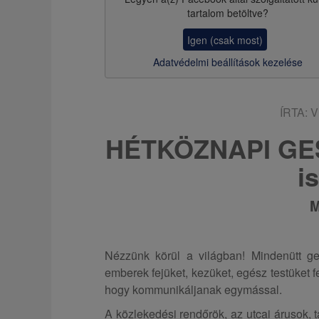
z
tartalom betöltve?
s
Igen (csak most)
a
Adatvédelmi beállítások kezelése
ÍRTA:
V
HÉTKÖZNAPI GES
i
M
Nézzünk körül a világban! Mindenütt ge
emberek fejüket, kezüket, egész testüket fe
hogy kommunikáljanak egymással.
A közlekedési rendőrök, az utcai árusok, 