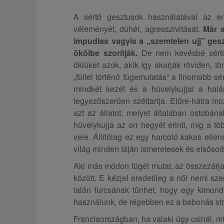
A sértő gesztusok használatával az emb
véleményét, dühét, agresszivitását.
Már a
impudias vagyis a „szemtelen ujj” geszt
ökölbe szorítják.
De nem kevésbé sértő,
öklüket azok, akik így akarják röviden, t
„füllel történő fügemutatás” a finomabb sér
mindkét kezét és a hüvelykujjai a halá
legyezőszerűen széttartja. Előre-hátra m
azt az állatot, melyet általában ostobán
hüvelykujja az orr hegyét érinti, míg a t
vele. Állítólag ez egy harcoló kakas ellen
világ minden táján ismeretesek és elsőso
Aki más módon fügét mutat, az összezárja 
között. E kézjel eredetileg a női nemi sz
talán furcsának tűnhet, hogy egy kimond
használunk, de régebben ez a babonás strat
Franciaországban, ha valaki úgy csinál, mi