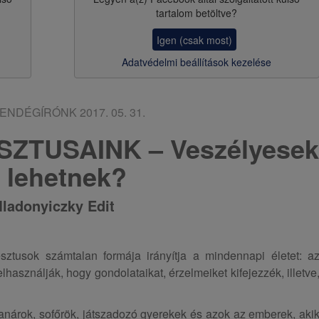
a
tartalom betöltve?
v
Igen (csak most)
i
Adatvédelmi beállítások kezelése
g
á
ENDÉGÍRÓNK
2017. 05. 31.
c
ZTUSAINK – Veszélyesek
i
s lehetnek?
ó
ladonyiczky Edit
sztusok számtalan formája irányítja a mindennapi életet: a
lhasználják, hogy gondolataikat, érzelmeiket kifejezzék, illetve
tanárok, sofőrök, játszadozó gyerekek és azok az emberek, aki