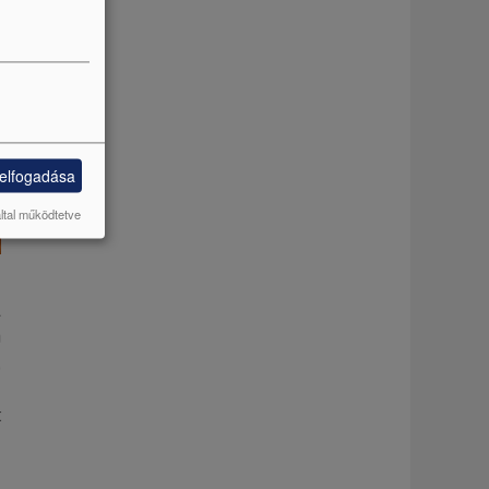
 elfogadása
által működtetve
a
m
,
i
t
n