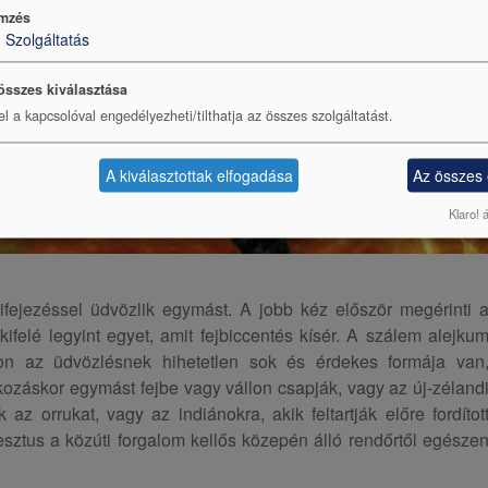
mzés
1
Szolgáltatás
összes kiválasztása
el a kapcsolóval engedélyezheti/tilthatja az összes szolgáltatást.
A kiválasztottak elfogadása
Az összes
Klaro! 
fejezéssel üdvözlik egymást. A jobb kéz először megérinti 
kifelé legyint egyet, amit fejbiccentés kísér. A szálem alejku
gon az üdvözlésnek hihetetlen sok és érdekes formája van
kozáskor egymást fejbe vagy vállon csapják, vagy az új-zéland
az orrukat, vagy az indiánokra, akik feltartják előre fordítot
esztus a közúti forgalom kellős közepén álló rendőrtől egésze