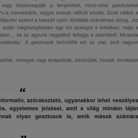
, vagy összecsapják a tenyerüket, mind-mind gesztusoka
-a nonverbális, vagyis szavak nélküli közlés. Ezek nélkül 
Maurier szerint a beszélt nyelv fölöttébb szánalmas dolog. „A
gy aztán megrezegtessen egy kis szalagot a torkában, majd 
nkben… és az agyunk nagyjából felfogja a jelentését. Micsod
sékolás.” A gesztusok lerövidítik ezt az utat, amit nagyo
etőek, melegek vagy elutasítóak, üdvözlőek, hívóak, érintésse
nformatív, szórakoztató, ugyanakkor lehet veszélye
s, egyetemes jelzései, amit a világ minden tájá
annak olyan gesztusok is, amik mások számár