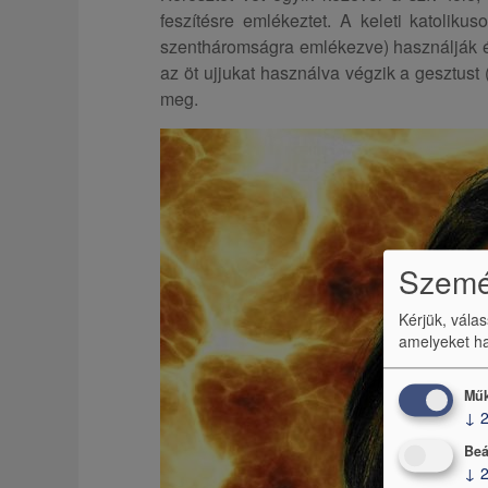
feszítésre emlékeztet. A keleti katoliku
szentháromságra emlékezve) használják és
az öt ujjukat használva végzik a gesztust 
meg.
Személ
Kérjük, vála
amelyeket ha
Műk
↓
Beá
↓