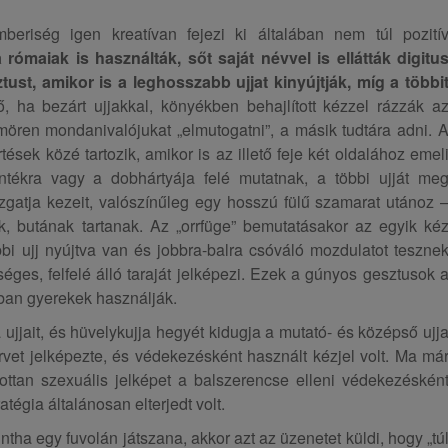
eriség igen kreatívan fejezi ki általában nem túl pozití
 rómaiak is használták, sőt saját névvel is ellátták digitu
ust, amikor is a leghosszabb ujjat kinyújtják, míg a többi
 ha bezárt ujjakkal, könyékben behajlított kézzel rázzák a
ömören mondanivalójukat „elmutogatni”, a másik tudtára adni. 
tések közé tartozik, amikor is az illető feje két oldalához emel
ntékra vagy a dobhártyája felé mutatnak, a többi ujját me
ozgatja kezeit, valószínűleg egy hosszú fülű szamarat utánoz 
ak, butának tartanak. Az „orrfüge” bemutatásakor az egyik ké
öbbi ujj nyújtva van és jobbra-balra csóváló mozdulatot teszne
séges, felfelé álló taraját jelképezi. Ezek a gúnyos gesztusok 
rban gyerekek használják.
ujjait, és hüvelykujja hegyét kidugja a mutató- és középső ujj
ervet jelképezte, és védekezésként használt kézjel volt. Ma má
ottan szexuális jelképet a balszerencse elleni védekezéskén
égia általánosan elterjedt volt.
ntha egy fuvolán játszana, akkor azt az üzenetet küldi, hogy „tú