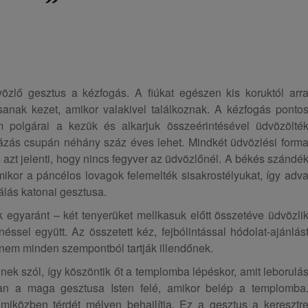
özlő gesztus a kézfogás. A fiúkat egészen kis koruktól arr
ítsanak kezet, amikor valakivel találkoznak. A kézfogás ponto
m polgárai a kezük és alkarjuk összeérintésével üdvözölté
ázás csupán néhány száz éves lehet. Mindkét üdvözlési form
 azt jelenti, hogy nincs fegyver az üdvözlőnél. A békés szándé
ikor a páncélos lovagok felemelték sisakrostélyukat, így adv
álás katonai gesztusa.
k egyaránt – két tenyerüket mellkasuk előtt összetéve üdvözli
ssel együtt. Az összetett kéz, fejbólintással hódolat-ajánlás
t nem minden szempontból tartják illendőnek.
tennek szól, így köszöntik őt a templomba lépéskor, amit leborulá
an a maga gesztusa Isten felé, amikor belép a templomba
 miközben térdét mélyen behajlítja. Ez a gesztus a keresztr