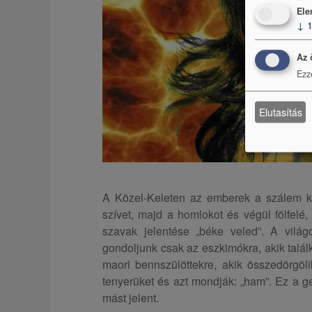
Ele
↓
Az 
Ezz
Elutasítás
A Közel-Keleten az emberek a szálem ki
szívet, majd a homlokot és végül fölfelé, 
szavak jelentése „béke veled”. A vilá
gondoljunk csak az eszkimókra, akik talál
maori bennszülöttekre, akik összedörgölik 
tenyerüket és azt mondják: „ham”. Ez a g
mást jelent.