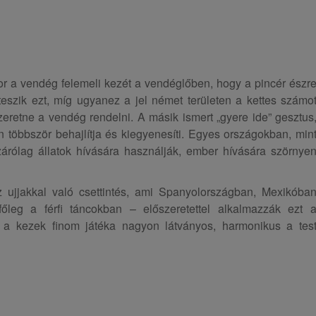
or a vendég felemeli kezét a vendéglőben, hogy a pincér észr
teszik ezt, míg ugyanez a jel német területen a kettes számo
 szeretne a vendég rendelni. A másik ismert „gyere ide” gesztus
n többször behajlítja és kiegyenesíti. Egyes országokban, min
zárólag állatok hívására használják, ember hívására szörnye
z ujjakkal való csettintés, ami Spanyolországban, Mexikóba
leg a férfi táncokban – előszeretettel alkalmazzák ezt 
 a kezek finom játéka nagyon látványos, harmonikus a tes