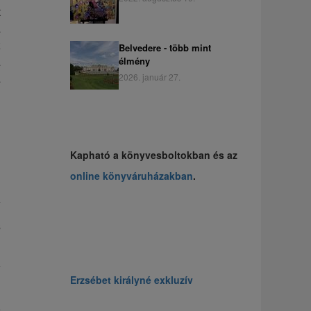
t
a
z
Belvedere - több mint
a
élmény
a
2026. január 27.
n
l
Kapható a könyvesboltokban és az
online könyváruházakban
.
s
n
a
Erzsébet királyné exkluzív