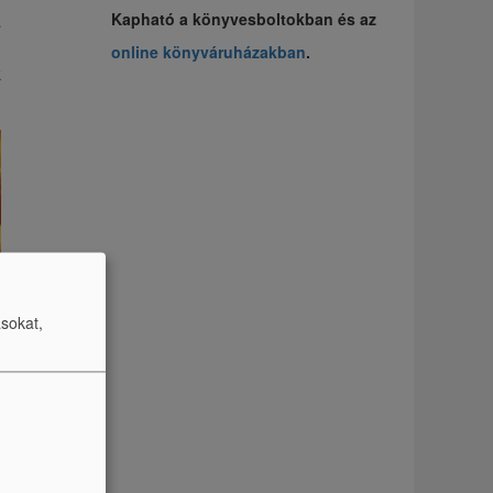
Kapható a könyvesboltokban és az
a
d
online könyváruházakban
.
k
ásokat,