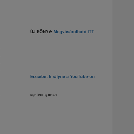
ÚJ KÖNYV:
Megvásárolható ITT
a
s
k
a
k
a
Erzsébet királyné a YouTube-on
k
Kép: ÖNB
Pg III/3/77
t
s
.
e