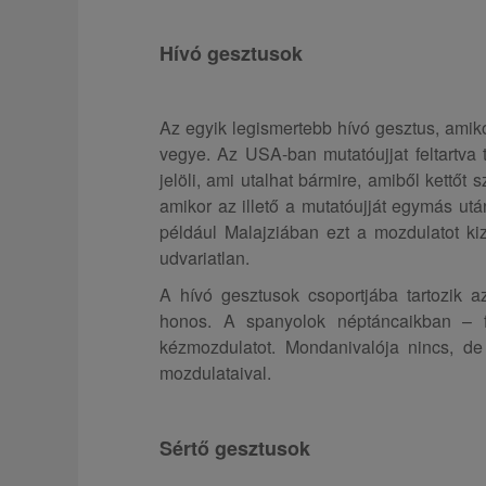
Hívó gesztusok
Az egyik legismertebb hívó gesztus, amik
vegye. Az USA-ban mutatóujjat feltartva 
jelöli, ami utalhat bármire, amiből kettőt
amikor az illető a mutatóujját egymás utá
például Malajziában ezt a mozdulatot ki
udvariatlan.
A hívó gesztusok csoportjába tartozik a
honos. A spanyolok néptáncaikban – fő
kézmozdulatot. Mondanivalója nincs, de
mozdulataival.
Sértő gesztusok