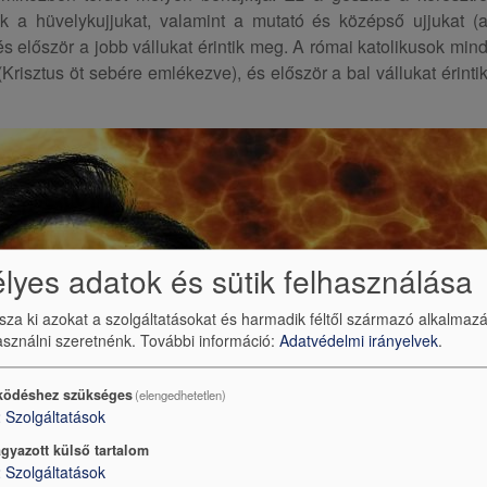
sok a hüvelykujjukat, valamint a mutató és középső ujjukat (
 először a jobb vállukat érintik meg. A római katolikusok min
(Krisztus öt sebére emlékezve), és először a bal vállukat érinti
yes adatok és sütik felhasználása
ssza ki azokat a szolgáltatásokat és harmadik féltől származó alkalmaz
sználni szeretnénk.
További információ:
Adatvédelmi irányelvek
.
ödéshez szükséges
(elengedhetetlen)
2
Szolgáltatások
gyazott külső tartalom
2
Szolgáltatások