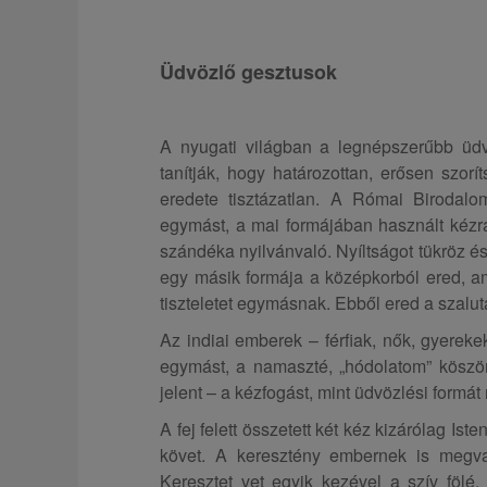
Üdvözlő gesztusok
A nyugati világban a legnépszerűbb üdv
tanítják, hogy határozottan, erősen szor
eredete tisztázatlan. A Római Birodalo
egymást, a mai formájában használt kézr
szándéka nyilvánvaló. Nyíltságot tükröz és
egy másik formája a középkorból ered, am
tiszteletet egymásnak. Ebből ered a szalut
Az indiai emberek – férfiak, nők, gyereke
egymást, a namaszté, „hódolatom” köszöné
jelent – a kézfogást, mint üdvözlési formá
A fej felett összetett két kéz kizárólag Is
követ. A keresztény embernek is megv
Keresztet vet egyik kezével a szív fölé,