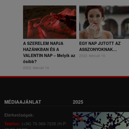
A SZERELEM NAPJA
EGY NAP JUTOTT AZ
HAZÁNKBAN ÉS A
ASSZONYOKNAK…
VALENTIN NAP – Melyik az
2022. február 10.
ősibb?
2022. február 14.
MÉDIAAJÁNLAT
2025
Elérhetőségek:
Telefon:
(+36) 70-369-7235 (H-P: