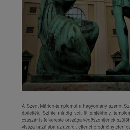
A Szent Márton-templomot a hagyomány szerint Sz
építették. Szinte mindig volt itt emlékhely, templo
császár is felkereste országa védőszentjének szülőh
vissza hazájába az avarok ellenei eredménytelen csa