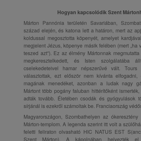
Hogyan kapcsolódik Szent Mártonh
Márton Pannónia területén Savariában, Szombat
század elején, és katona lett a határon, mert az apj
koldussal megosztotta köpenyét, amelyet kardjával
megjelent Jézus, köpenye másik felében (mert „ha va
teszed azt”). Ez az élmény Mártonnak megmutatta a
megkeresztelkedett, és Isten szolgálatába áll
cselekedeteivel hamar népszerűvé vált. Tours 
választottak, ezt először nem kívánta elfogadni, 
magának menedéket, azonban a ludak nagy gág
Mártont több pogány faluban hittérítőként ismerték
adták tovább. Életében csodák és gyógyulások tö
sírjánál is ezekről számoltak be. Franciaország védős
Magyarországon, Szombathelyen az ókeresztény t
Márton-templom. A legenda szerint itt volt a szülőhá
feletti feliraton olvasható HIC NATUS EST S(anc
Szent Márton). A kápolnában helyezték el u