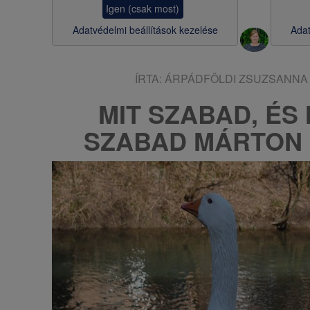
Igen (csak most)
s
Adatvédelmi beállítások kezelése
Adat
a
ÍRTA:
ÁRPÁDFÖLDI ZSUZSANNA
MIT SZABAD, ÉS
SZABAD MÁRTON