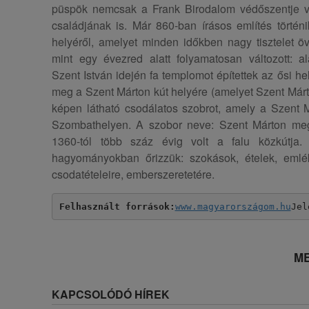
püspök nemcsak a Frank Birodalom védőszentje vo
családjának is. Már 860-ban írásos említés történ
helyéről, amelyet minden időkben nagy tisztelet ö
mint egy évezred alatt folyamatosan változott: alak
Szent István idején fa templomot építettek az ősi he
meg a Szent Márton kút helyére (amelyet Szent Márto
képen látható csodálatos szobrot, amely a Szent M
Szombathelyen. A szobor neve: Szent Márton megk
1360-tól több száz évig volt a falu közkútja.
hagyományokban őrizzük: szokások, ételek, emlé
csodatételeire, emberszeretetére.
Felhasznált források:
www.magyarországom.hu
Jel
ME
KAPCSOLÓDÓ HÍREK