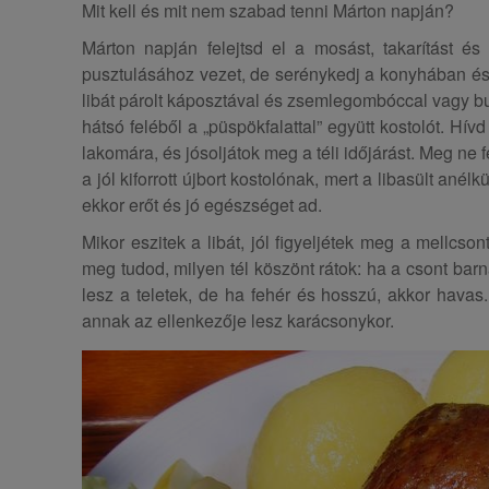
Mit kell és mit nem szabad tenni Márton napján?
Márton napján felejtsd el a mosást, takarítást és
pusztulásához vezet, de serénykedj a konyhában és ké
libát párolt káposztával és zsemlegombóccal vagy bu
hátsó feléből a „püspökfalattal” együtt kostolót. Hív
lakomára, és jósoljátok meg a téli időjárást. Meg ne 
a jól kiforrott újbort kostolónak, mert a libasült ané
ekkor erőt és jó egészséget ad.
Mikor eszitek a libát, jól figyeljétek meg a mellcso
meg tudod, milyen tél köszönt rátok: ha a csont barn
lesz a teletek, de ha fehér és hosszú, akkor hava
annak az ellenkezője lesz karácsonykor.