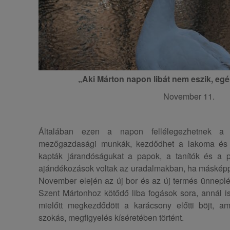
„Aki Márton napon libát nem eszik, egé
November 11.
Általában ezen a napon fellélegezhetnek a
mezőgazdasági munkák, kezdődhet a lakoma és 
kapták járandóságukat a papok, a tanítók és a p
ajándékozások voltak az uradalmakban, ha másképp 
November elején az új bor és az új termés ünneplé
Szent Mártonhoz kötődő liba fogások sora, annál is i
mielőtt megkezdődött a karácsony előtti böjt, a
szokás, megfigyelés kíséretében történt.