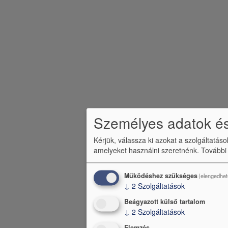
c
m
e
n
ü
Személyes adatok és
Kérjük, válassza ki azokat a szolgáltatás
amelyeket használni szeretnénk.
További
Működéshez szükséges
(elengedhet
↓
2
Szolgáltatások
Beágyazott külső tartalom
↓
2
Szolgáltatások
Elemzés