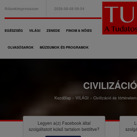
Ugrás
Rólunk
Impresszum
2026-08-08 09:54
a
B
tartalomra
a
F
EGÉSZSÉG
VILÁGI
ZENEDE
FINOM & NŐIES
l
ő
f
OLVASÓSAROK
MÚZEUMOK ÉS PROGRAMOK
n
e
a
l
v
s
i
CIVILIZÁCI
ő
g
m
Kezdőlap
VILÁGI
Civilizáció és történelem
á
M
e
c
o
n
i
r
Legyen a(z)
Facebook
által
L
ü
szolgáltatott külső tartalom betöltve?
szolgá
ó
z