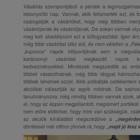
Vásárlás szempontjából a péntek a legmozgalmas
lebonyolító nap. Vannak, akik felismerték ezt, és 
csalogatják a vásárlókat, hogy még többen menj
vásároljanak és vásároljanak. De sokan vannak olyan
meg kell akadályozni ezt a túlfogyasztást. Igen ám, 
még több vásárlást idéz elő, és nem véletlen a
„Fek
„
kuponos”
napok
időpontjának sem a megválas
karácsonyi vásárlást megkezdő napok kö
kedvezményekkel. Mindezek megszédítik az embe
többet vásárolhatnak, még több tárgyat halmozh
többek lehetnek ezzel. Akik próbálják csökkenteni a
akciókat választják az egyik módnak. De sajnos 
tanulmányozva, még mindig többen vannak azok, ak
el, hogy az éppen megpillantott, megismert portéká
nem előre eldöntve, hogy mire van szükségük, cs
az akciók kínálatától megszédülve a
„megérde
döntéssel már otthon jönnek rá, hogy
„
majd jó lesz 