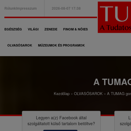
Ugrás
Rólunk
Impresszum
2026-08-07 17:38
a
B
tartalomra
a
F
EGÉSZSÉG
VILÁGI
ZENEDE
FINOM & NŐIES
l
ő
f
OLVASÓSAROK
MÚZEUMOK ÉS PROGRAMOK
n
e
a
l
v
s
i
A TUMA
ő
g
m
Kezdőlap
OLVASÓSAROK
A TUMAG gond
á
M
e
c
o
n
i
r
Legyen a(z)
Facebook
által
L
ü
szolgáltatott külső tartalom betöltve?
szolgá
ó
z