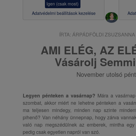
Igen (csak most)
s
Adatvédelmi beállítások kezelése
Adat
a
ÍRTA:
ÁRPÁDFÖLDI ZSUZSANNA
AMI ELÉG, AZ ELÉ
Vásárolj Semmi
November utolsó pént
Legyen pénteken a vasárnap?
Mára a vasárnap 
szombat, akkor miért ne lehetne pénteken a vasá
ma teljesen mindegy, minden nap szinte minden
pihenő? Van néhány ünnepnap, hogy zárva vannak 
való nap megszédülnek az emberek, mintha egy h
pedig csak egyetlen napról van szó.