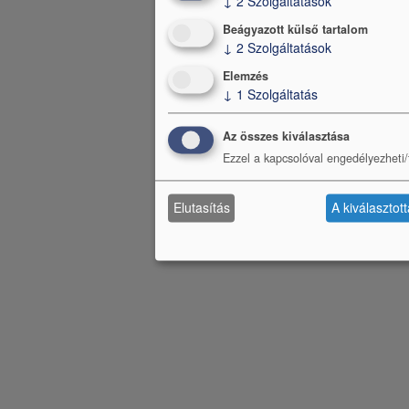
↓
2
Szolgáltatások
Beágyazott külső tartalom
↓
2
Szolgáltatások
Elemzés
↓
1
Szolgáltatás
Az összes kiválasztása
Ezzel a kapcsolóval engedélyezheti/t
Elutasítás
A kiválasztot