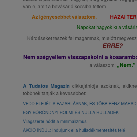
van-e, amit a bevásárló kocsiba tettem.
Az igényesebbet választom.
HAZAI TE
Napokat hagyok ki a vásárlá
Kérdéseket teszek fel magamnak, mielőtt megves
ERRE?
Nem szégyellem visszapakolni a kosarambó
„Nem.”
a válaszom:
A Tudatos Magazin
cikkajánlója azoknak, aki
többnek tartják a kevesebbet:
VEDD ELEJÉT A PAZARLÁSNAK, ÉS TÖBB PÉNZ MARAD
EGY BŐRÖNDNYI HOLMI ÉS NULLA HULLADÉK
Világszerte hódít a minimalizmus
AKCIÓ INDUL: Induljunk el a hulladékmentesítés felé