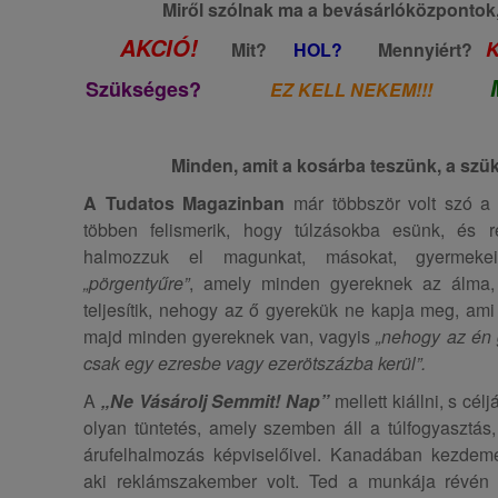
Miről szólnak ma a bevásárlóközpontok
AKCIÓ!
Mit?
HOL?
Mennyiért?
Szükséges?
EZ KELL NEKEM!!!
Minden, amit a kosárba teszünk, a szüks
A Tudatos Magazinban
már többször volt szó a t
többen felismerik, hogy túlzásokba esünk, és r
halmozzuk el magunkat, másokat, gyermekei
„pörgentyűre”
, amely minden gyereknek az álma, 
teljesítik, nehogy az ő gyerekük ne kapja meg, ami
majd minden gyereknek van, vagyis
„nehogy az én 
csak egy ezresbe vagy ezerötszázba kerül”.
A
„Ne Vásárolj Semmit! Nap”
mellett kiállni, s cé
olyan tüntetés, amely szemben áll a túlfogyasztás
árufelhalmozás képviselőivel. Kanadában kezde
aki reklámszakember volt. Ted a munkája révén t