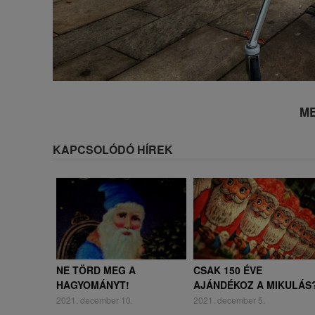
ME
KAPCSOLÓDÓ HÍREK
NE TÖRD MEG A
CSAK 150 ÉVE
HAGYOMÁNYT!
AJÁNDÉKOZ A MIKULÁS
2021. december 10.
2021. december 5.