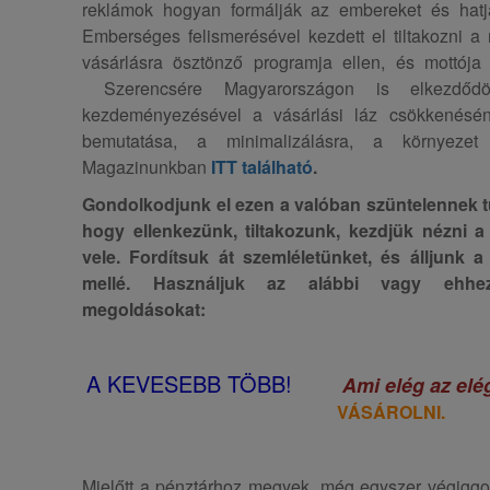
reklámok hogyan formálják az embereket és hatjá
Emberséges felismerésével kezdett el tiltakozni a
vásárlásra ösztönző programja ellen, és mottója 
Szerencsére Magyarországon is elkezdőd
kezdeményezésével a vásárlási láz csökkenés
bemutatása, a minimalizálásra, a környezet
Magazinunkban
ITT található
.
Gondolkodjunk el ezen a valóban szüntelennek tű
hogy ellenkezünk, tiltakozunk, kezdjük nézni a
vele. Fordítsuk át szemléletünket, és álljunk 
mellé. Használjuk az alábbi vagy ehhez
megoldásokat:
A KEVESEBB TÖBB!
Ami elég az elé
VÁSÁROLNI.
Mielőtt a pénztárhoz megyek, még egyszer végig