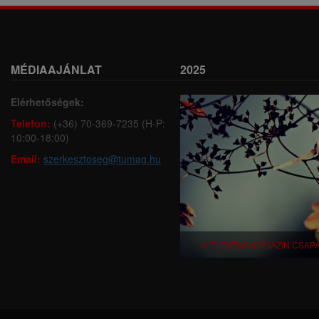
MÉDIAAJÁNLAT
2025
Elérhetőségek:
Telefon:
(+36) 70-369-7235 (H-P:
10:00-18:00)
Email:
szerkesztoseg@tumag.hu
A TUDATOS MAGAZIN CSAP