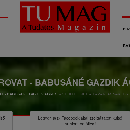
M
ERZ
á
KAS
s
o
d
l
ROVAT - BABUSÁNÉ GAZDIK 
a
AT - BABUSÁNÉ GAZDIK ÁGNES
VEDD ELEJÉT A PAZARLÁSNAK, ÉS
g
o
s
lső
Legyen a(z)
Facebook
által szolgáltatott külső
tartalom betöltve?
n