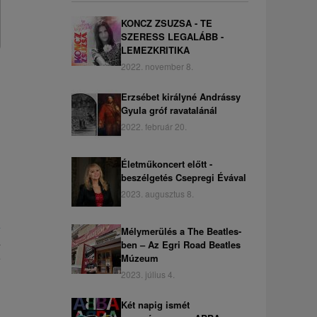
KONCZ ZSUZSA - TE
SZERESS LEGALÁBB -
LEMEZKRITIKA
2022. november 8.
Erzsébet királyné Andrássy
Gyula gróf ravatalánál
2022. február 20.
Életműkoncert előtt -
beszélgetés Csepregi Évával
2023. augusztus 8.
A
Mélymerülés a The Beatles-
a
ben – Az Egri Road Beatles
e
Múzeum
2023. július 4.
Két napig ismét