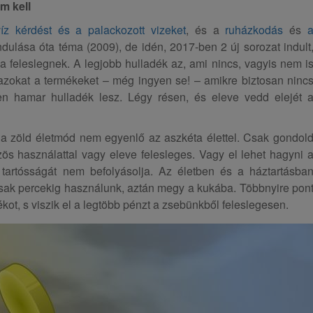
m kell
íz kérdést és a palackozott vizeket
, és a
ruházkodás
és
dulása óta téma (2009), de idén, 2017-ben 2 új sorozat indult
 a feleslegnek. A legjobb hulladék az, ami nincs, vagyis nem i
azokat a termékeket – még ingyen se! – amikre biztosan ninc
n hamar hulladék lesz. Légy résen, és eleve vedd elejét 
a zöld életmód nem egyenlő az aszkéta élettel. Csak gondol
zös használattal vagy eleve felesleges. Vagy el lehet hagyni 
tartósságát nem befolyásolja. Az életben és a háztartásba
csak percekig használunk, aztán megy a kukába. Többnyire pon
kot, s viszik el a legtöbb pénzt a zsebünkből feleslegesen.