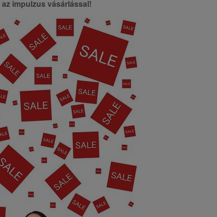
le az impulzus vásárlással!