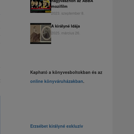
nagyvásznon az ABBA
mozifilm
a
2023. szeptember 8.
,
A királyné Idája
s
2025. március 26.
s
a
d
a
Kapható a könyvesboltokban és az
n
t
online könyváruházakban
.
Erzsébet királyné exkluzív