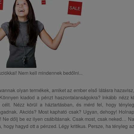
kciókkal! Nem kell mindennek bedőlni...
l vannak olyan termékek, amiket az ember első látásra hazavisz
. Könnyen kiadod a pénzt haszontalanságokra? Inkább nézz k
élt. Nézz körül a háztartásban, és mérd fel, hogy tényle
magadnak. Akciós? Most kapható csak? Ugyan, dehogy! Holna
 Ne dőlj be ez ilyen csábításnak. Csak most, csak neked… N
, hogy hagyd ott a pénzed. Légy kritikus. Persze, ha tényleg a