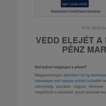
z
Igen (csak most)
s
Adatvédelmi beállítások kezelése
a
ÍRTA:
BABUS
VEDD ELEJÉT A
PÉNZ MAR
Hol tudod megfogni a pénzt?
Magyarországon
fejenként 33 kg élelmisz
lakosságra eső összes szilárd hulladék
me
mennyiség azonban nagyon könnyen c
megelőzöd a pazarlást, azzal nemcsak ke