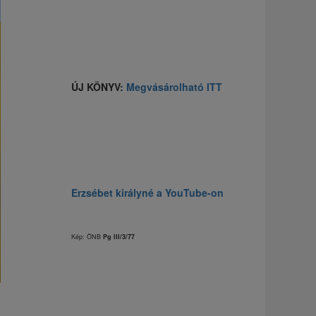
ÚJ KÖNYV:
Megvásárolható ITT
Erzsébet királyné a YouTube-on
Kép: ÖNB
Pg III/3/77