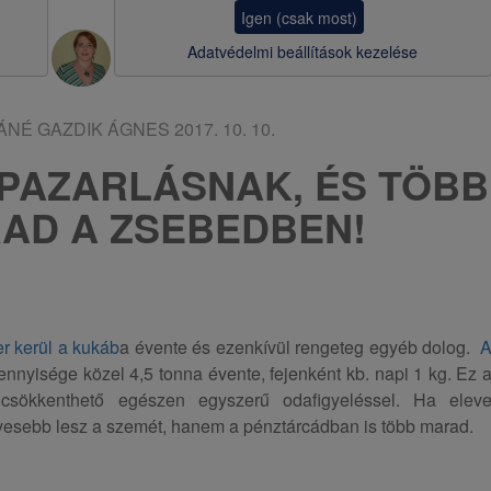
a
Igen (csak most)
v
Adatvédelmi beállítások kezelése
i
g
ÁNÉ GAZDIK ÁGNES
2017. 10. 10.
á
 PAZARLÁSNAK, ÉS TÖBB
c
AD A ZSEBEDBEN!
i
ó
er kerül a kukáb
a évente és ezenkívül rengeteg egyéb dolog.
nnyisége közel 4,5 tonna évente, fejenként kb. napi 1 kg. Ez 
sökkenthető egészen egyszerű odafigyeléssel. Ha elev
vesebb lesz a szemét, hanem a pénztárcádban is több marad.