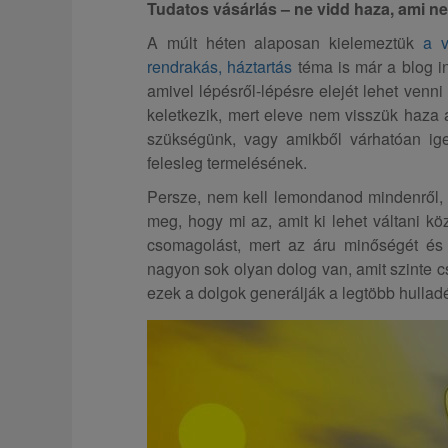
Tudatos vásárlás – ne vidd haza, ami ne
A múlt héten alaposan kielemeztük
a v
rendrakás, háztartás
téma is már a blog in
amivel lépésről-lépésre elejét lehet venni
keletkezik, mert eleve nem visszük haza 
szükségünk, vagy amikből várhatóan ige
felesleg termelésének.
Persze, nem kell lemondanod mindenről, 
meg, hogy mi az, amit ki lehet váltani kö
csomagolást, mert az áru minőségét és 
nagyon sok olyan dolog van, amit szinte 
ezek a dolgok generálják a legtöbb hulladé