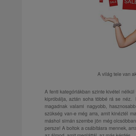
A világ tele van a
A fenti kategóriákban szinte kivétel nélkü
kipróbálja, aztán soha többé rá se néz
magadnak valami nagyobb, hasznosabb c
szükség van-e még arra, amit kinéztél 
máshol simán szembe jön még olcsóbban!
persze! A boltok a csábításra mennek, arra
az álmod, amit megláttál, az más kérdés.