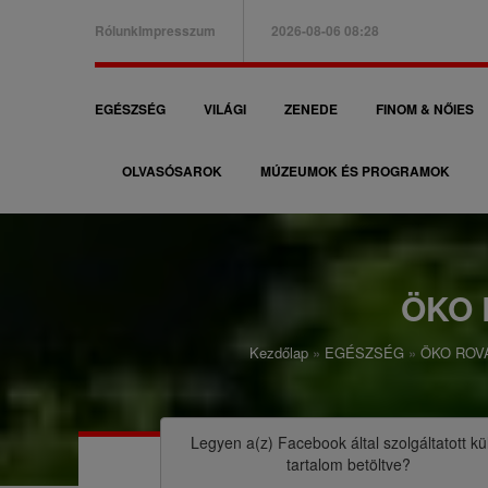
Ugrás
Rólunk
Impresszum
2026-08-06 08:28
a
B
tartalomra
a
F
EGÉSZSÉG
VILÁGI
ZENEDE
FINOM & NŐIES
l
ő
f
OLVASÓSAROK
MÚZEUMOK ÉS PROGRAMOK
n
e
a
l
v
s
i
ÖKO 
ő
g
m
Kezdőlap
EGÉSZSÉG
ÖKO ROV
á
M
e
c
o
n
i
r
Legyen a(z)
Facebook
által szolgáltatott kü
ü
tartalom betöltve?
ó