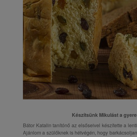
Készítsünk Mikulást a gyere
Bátor Katalin tanítónő az elsőseivel készítette a len
Ajánlom a szülőknek is hétvégén, hogy barkácsoljan