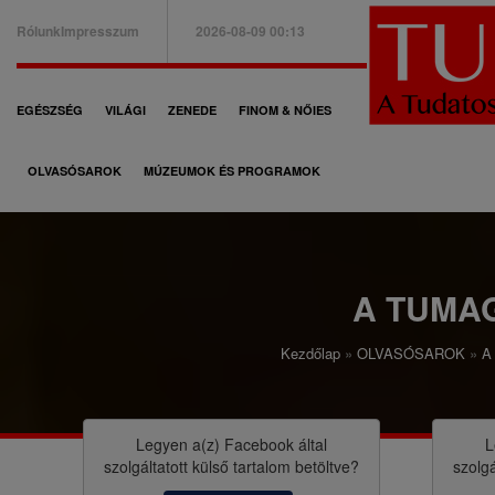
Ugrás
Rólunk
Impresszum
2026-08-09 00:13
a
B
tartalomra
a
F
EGÉSZSÉG
VILÁGI
ZENEDE
FINOM & NŐIES
l
ő
f
OLVASÓSAROK
MÚZEUMOK ÉS PROGRAMOK
n
e
a
l
v
s
i
A TUMA
ő
g
m
Kezdőlap
OLVASÓSAROK
A
á
M
e
c
o
n
i
r
Legyen a(z)
Facebook
által
L
ü
szolgáltatott külső tartalom betöltve?
szolgá
ó
z