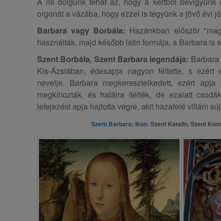
A mi dolgunk tehát az, hogy a kertből bevigyünk
orgonát a vázába, hogy ezzel is tegyünk a jövő évi jó
Barbara vagy Borbála:
Hazánkban először "magya
használták, majd később latin formája, a Barbara is el
Szent Borbála, Szent Barbara legendája:
Barbara 
Kis-Ázsiában, édesapja nagyon féltette, s ezért 
nevelje. Barbara megkeresztelkedett, ezért apja 
megkínozták, és halálra ítélték, de ezalatt csodák
lefejezést apja hajtotta végre, akit hazafelé villám sújt
Szent Barbara
;
Ikon
: Szent Katalin, Szent Kon