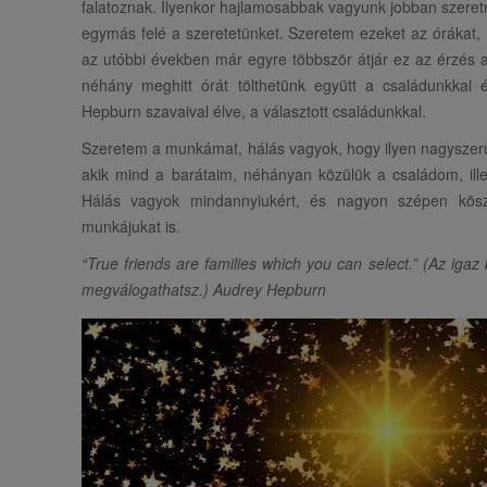
falatoznak. Ilyenkor hajlamosabbak vagyunk jobban szeret
egymás felé a szeretetünket. Szeretem ezeket az órákat,
az utóbbi években már egyre többször átjár ez az érzés a
néhány meghitt órát tölthetünk együtt a családunkkal é
Hepburn szavaival élve, a választott családunkkal.
Szeretem a munkámat, hálás vagyok, hogy ilyen nagyszer
akik mind a barátaim, néhányan közülük a családom, illet
Hálás vagyok mindannyiukért, és nagyon szépen kös
munkájukat is.
“True friends are families which you can select.” (Az igaz
megválogathatsz.) Audrey Hepburn