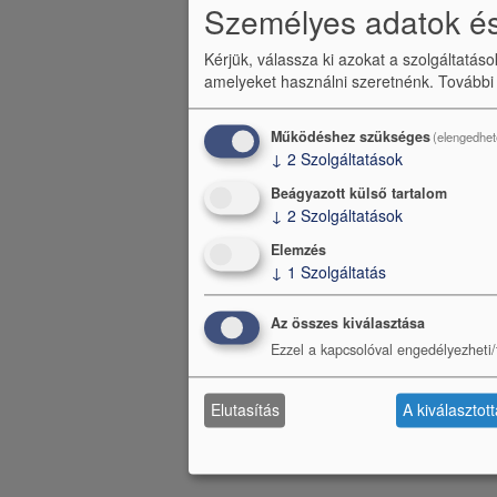
l
Személyes adatok és
é
Kérjük, válassza ki azokat a szolgáltatás
c
amelyeket használni szeretnénk.
További
m
Működéshez szükséges
(elengedhet
e
↓
2
Szolgáltatások
n
Beágyazott külső tartalom
↓
2
Szolgáltatások
ü
Elemzés
↓
1
Szolgáltatás
Az összes kiválasztása
Ezzel a kapcsolóval engedélyezheti/t
Elutasítás
A kiválasztot