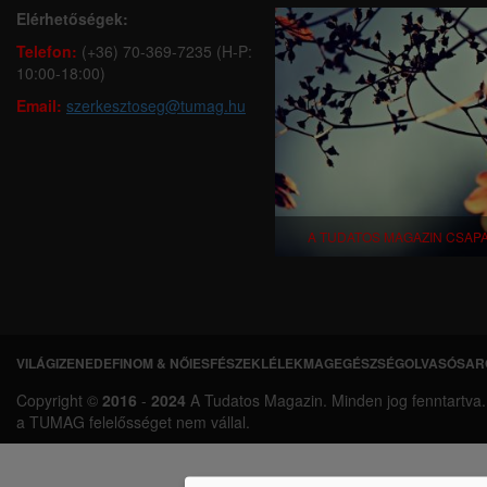
Elérhetőségek:
Telefon:
(+36) 70-369-7235 (H-P:
10:00-18:00)
Email:
szerkesztoseg@tumag.hu
A TUDATOS MAGAZIN CSAP
VILÁGI
ZENEDE
FINOM & NŐIES
FÉSZEK
LÉLEKMAG
EGÉSZSÉG
OLVASÓSAR
L
Copyright ©
2016
-
2024
A Tudatos Magazin. Minden jog fenntartva. A 
á
a TUMAG felelősséget nem vállal.
b