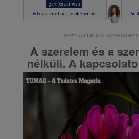
Igen (csak most)
s
Adatvédelmi beállítások kezelése
Adat
a
ÍRTA:
KÁLI-ROZMIS BARBARA
2
A szerelem és a szere
nélküli. A kapcsolat