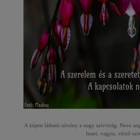
A képen látható növény a nagy szívvirág. Neve ango
heart, vagyis, vérző szí