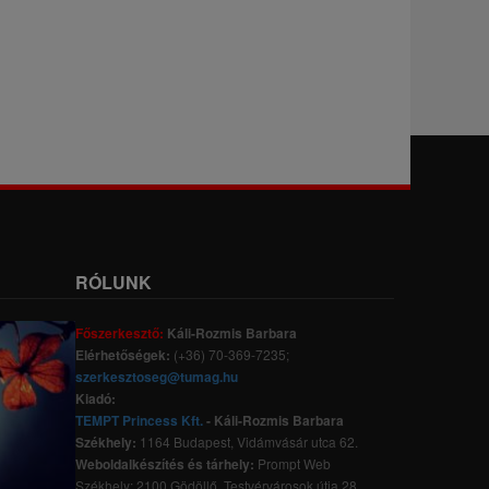
RÓLUNK
Főszerkesztő:
Káli-Rozmis Barbara
Elérhetőségek:
(+36) 70-369-7235;
szerkesztoseg@tumag.hu
Kiadó:
TEMPT Princess Kft.
- Káli-Rozmis Barbara
Székhely:
1164 Budapest, Vidámvásár utca 62.
Weboldalkészítés és tárhely:
Prompt Web
Székhely: 2100 Gödöllő, Testvérvárosok útja 28.