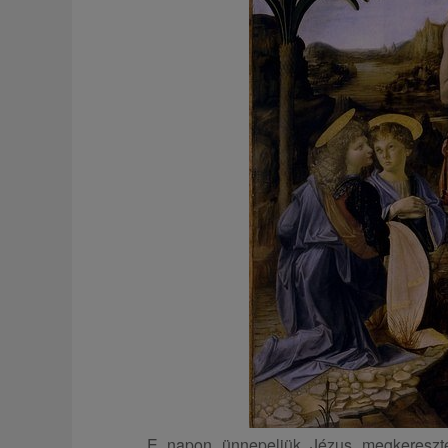
E napon ünnepeljük Jézus megkereszte