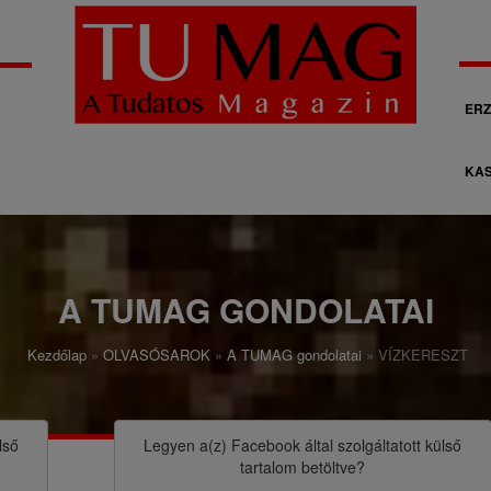
M
ERZ
á
KAS
s
o
d
l
A TUMAG GONDOLATAI
a
Kezdőlap
OLVASÓSAROK
A TUMAG gondolatai
VÍZKERESZT
g
o
s
lső
Legyen a(z)
Facebook
által szolgáltatott külső
tartalom betöltve?
n