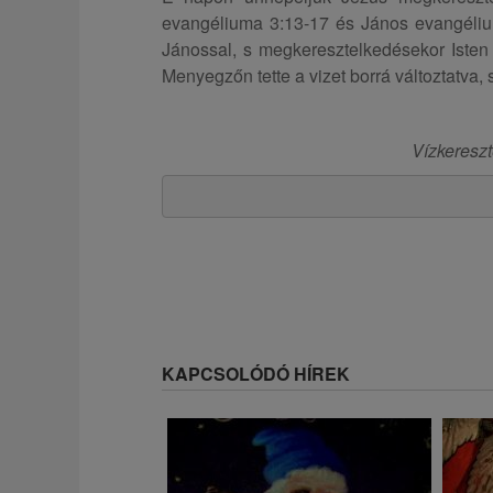
evangéliuma 3:13-17 és János evangélium
Jánossal, s megkeresztelkedésekor Isten 
Menyegzőn tette a vizet borrá változtatva, s
Vízkereszt
KAPCSOLÓDÓ HÍREK