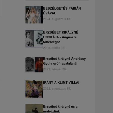
BESZÉLGETÉS FÁBIÁN
ÉVÁVAL
2024. augusztus 13.
ERZSÉBET KIRÁLYNÉ
UNOKÁJA - Auguszta
főhercegné
2025. április 28.
Erzsébet királyné Andrássy
Gyula gróf ravatalánál
2022. február 20.
s
IRÁNY A KLIMT VILLA!
A
2022. augusztus 19.
Erzsébet királyné és a
matrózfiúk