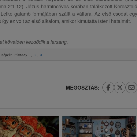
a 2:1-12). Jézus harmincéves korában találkozott Keresztel
Lelke galamb formájában szállt a vállára. Az első csodát eg
 így ez volt az első alkalom, amikor kimutatta isteni hatalmát.
et követően kezdődik a farsang.
Képek: Pixabay 
1
, 
2
, 
3
.
MEGOSZTÁS: