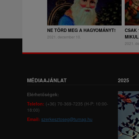
NE TÖRD MEG A HAGYOMÁNYT!
CSAK 
MIKUL
2021. december 10.
2021. d
MÉDIAAJÁNLAT
2025
Elérhetőségek:
Telefon:
(+36) 70-369-7235 (H-P: 10:00-
18:00)
Email:
szerkesztoseg@tumag.hu