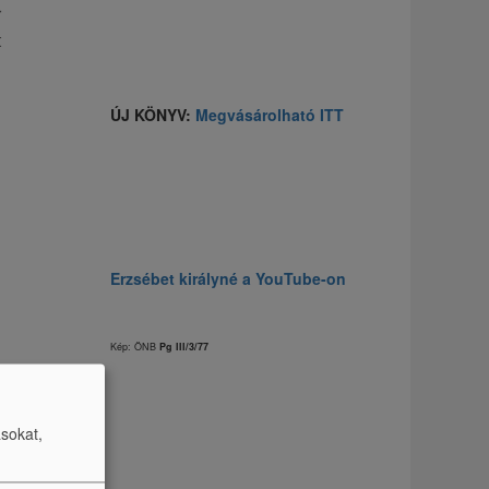
r
t
ÚJ KÖNYV:
Megvásárolható ITT
Erzsébet királyné a YouTube-on
Kép: ÖNB
Pg III/3/77
ásokat,
t