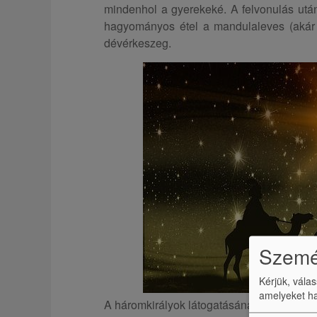
mindenhol a gyerekeké. A felvonulás utá
hagyományos étel a mandulaleves (akár 5
dévérkeszeg.
Személ
Kérjük, vála
amelyeket ha
A háromkirályok látogatásának ünnepe és a 