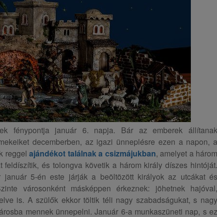
k fénypontja január 6. napja. Bár az emberek állítana
ekeiket decemberben, az igazi ünneplésre ezen a napon, 
ek reggel
ajándékot találnak a csizmájukban
, amelyet a háro
at feldíszítik, és tolongva követik a három király díszes hintóját
 január 5-én este járják a beöltözött királyok az utcákat é
zinte városonként másképpen érkeznek: jöhetnek hajóval
íelve is. A szülők ekkor töltik téli nagy szabadságukat, s nag
árosba mennek ünnepelni. Január 6-a munkaszüneti nap, s e