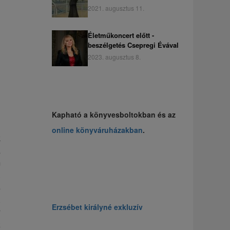
2021. augusztus 11.
Életműkoncert előtt -
beszélgetés Csepregi Évával
2023. augusztus 8.
Kapható a könyvesboltokban és az
online könyváruházakban
.
k
a
m
.
s
,
Erzsébet királyné exkluzív
y
z