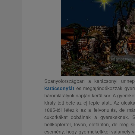
Spanyolországban a karácsonyi ünnepe
karácsonyfát
és megajándékozzák gyerm
háromkirályok napján kerül sor. A gyerek
király tett bele az éj leple alatt. Az utcák
1885-től létezik ez a felvonulás, de már
cukorkákat dobálnak a gyerekeknek. S
helikopterrel, lovon, elefánton, de még s
esemény, hogy gyermekeikkel valamely v