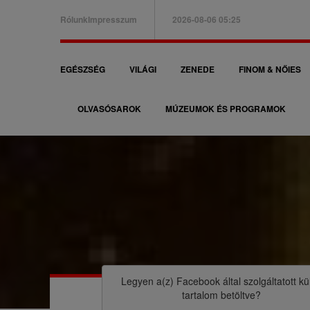
Ugrás
Rólunk
Impresszum
2026-08-06 05:25
a
B
tartalomra
a
F
EGÉSZSÉG
VILÁGI
ZENEDE
FINOM & NŐIES
l
ő
f
OLVASÓSAROK
MÚZEUMOK ÉS PROGRAMOK
n
e
a
l
v
s
i
ő
g
m
á
M
e
c
o
n
i
r
Legyen a(z)
Facebook
által szolgáltatott kü
ü
tartalom betöltve?
ó