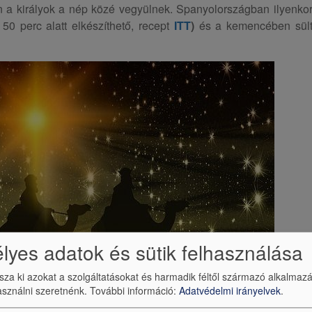
n a királyok a nép közé vegyülnek. Spanyolországban ilyenko
0 perc alatt elkészíthető, recept
ITT
)
és a kemencében sül
yes adatok és sütik felhasználása
ssza ki azokat a szolgáltatásokat és harmadik féltől származó alkalmaz
sználni szeretnénk.
További információ:
Adatvédelmi irányelvek
.
vízszentelés 6-án van. Helyenként a víz mellett tömjént, krétá