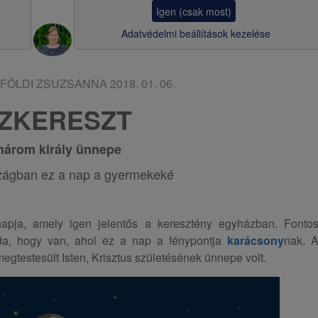
a
Igen (csak most)
v
Adatvédelmi beállítások kezelése
i
g
FÖLDI ZSUZSANNA
2018. 01. 06.
á
ÍZKERESZT
c
három király ünnepe
i
ó
zágban ez a nap a gyermekeké
apja, amely igen jelentős a keresztény egyházban. Fonto
a, hogy van, ahol ez a nap a fénypontja
karácsony
nak. 
egtestesült Isten, Krisztus születésének ünnepe volt.