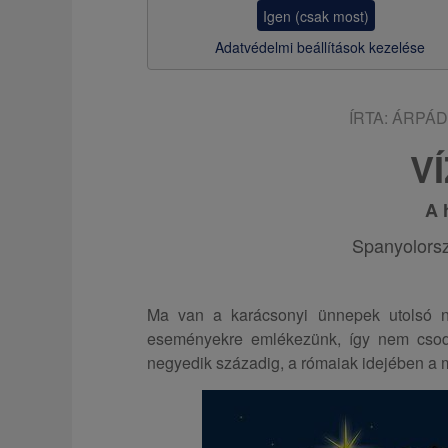
z
Igen (csak most)
s
Adatvédelmi beállítások kezelése
a
ÍRTA:
ÁRPÁD
V
A 
Spanyolors
Ma van a karácsonyi ünnepek utolsó n
eseményekre emlékezünk, így nem csod
negyedik századig, a rómaiak idejében a m