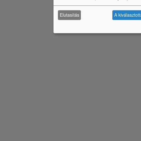
Elutasítás
A kiválasztot