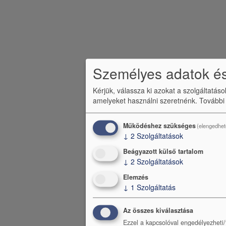
l
é
c
m
e
Személyes adatok és
n
Kérjük, válassza ki azokat a szolgáltatás
ü
amelyeket használni szeretnénk.
További
Működéshez szükséges
(elengedhet
↓
2
Szolgáltatások
Beágyazott külső tartalom
↓
2
Szolgáltatások
Elemzés
↓
1
Szolgáltatás
Az összes kiválasztása
Ezzel a kapcsolóval engedélyezheti/t