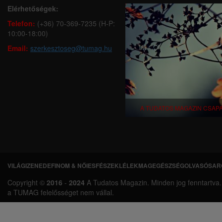
Elérhetőségek:
Telefon:
(+36) 70-369-7235 (H-P:
10:00-18:00)
Email:
szerkesztoseg@tumag.hu
A TUDATOS MAGAZIN CSAP
VILÁGI
ZENEDE
FINOM & NŐIES
FÉSZEK
LÉLEKMAG
EGÉSZSÉG
OLVASÓSAR
L
Copyright ©
2016
-
2024
A Tudatos Magazin. Minden jog fenntartva. A 
á
a TUMAG felelősséget nem vállal.
b