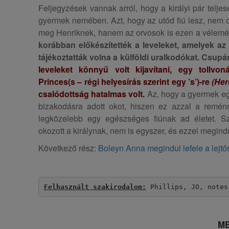
Feljegyzések vannak arról, hogy a királyi pár telje
gyermek nemében. Azt, hogy az utód fiú lesz, nem c
meg Henriknek, hanem az orvosok is ezen a vélemé
korábban előkészítették a leveleket, amelyek az 
tájékoztatták volna a külföldi uralkodókat. Csupá
leveleket könnyű volt kijavítani, egy tollvo
Princes(s – régi helyesírás szerint egy ’s’)-re
(Her
csalódottság hatalmas volt.
Az, hogy a gyermek eg
bizakodásra adott okot, hiszen ez azzal a remén
legközelebb egy egészséges fiúnak ad életet. Sz
okozott a királynak, nem is egyszer, és ezzel megindul
Következő rész:
Boleyn Anna megindul lefele a lejtő
Felhasznált szakirodalom:
 Phillips, JO, notes
ME