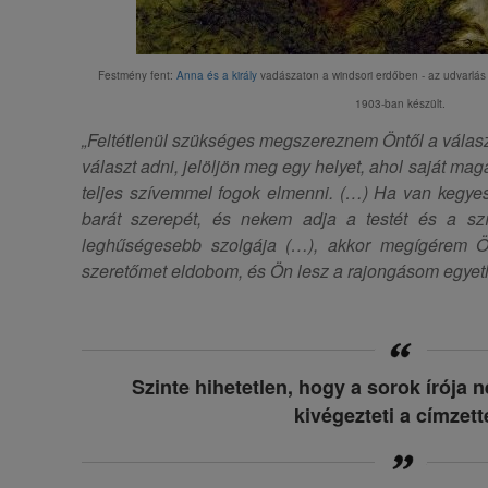
Festmény fent:
Anna és a király
vadászaton a windsori erdőben - az udvarlás 
1903-ban készült.
„Feltétlenül szükséges megszereznem Öntől a válasz
választ adni, jelöljön meg egy helyet, ahol saját ma
teljes szívemmel fogok elmenni. (…) Ha van kegyes b
barát szerepét, és nekem adja a testét és a szí
leghűségesebb szolgája (…), akkor megígérem Ö
szeretőmet eldobom, és Ön lesz a rajongásom egyetl
Szinte hihetetlen, hogy a sorok írója
kivégezteti a címzett