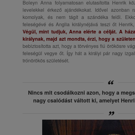
Boleyn Anna folyamatosan elutasította Henrik kö
levelekkel érkező ajándékokat. Idővel azonban rá
komolyak, és nem tágít a szándéka felől. Ekko
feleségévé és Anglia királynéjává teszi őt Henrik
Végül, mint tudjuk, Anna elérte a célját. A ház
királynak, majd azt mondta, érzi, hogy a születe
bebiztosította azt, hogy a törvényes fiú örökösre vá
feleségül vegye őt. Így hát a királyi pár nagy iz
trónörökös születését.
Nincs mit csodálkozni azon, hogy a meg
nagy csalódást váltott ki, amelyet Henri