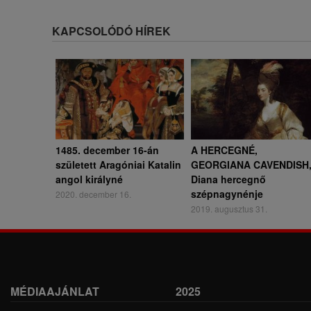
KAPCSOLÓDÓ HÍREK
1485. december 16-án
A HERCEGNÉ,
született Aragóniai Katalin
GEORGIANA CAVENDISH
angol királyné
Diana hercegnő
szépnagynénje
2020. december 16.
2019. augusztus 31.
MÉDIAAJÁNLAT
2025