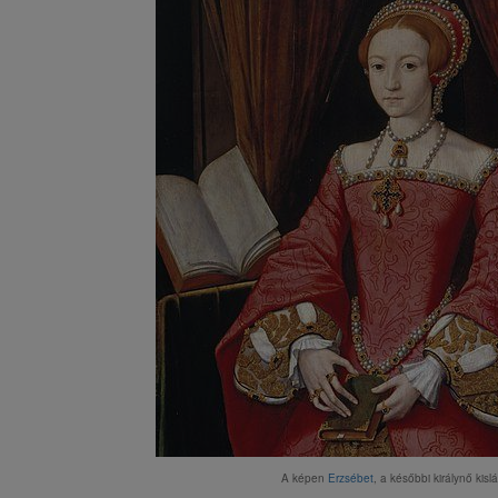
A képen
Erzsébet
, a későbbi királynő kisl