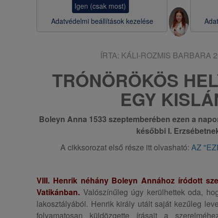
Igen (csak most)
s
Adatvédelmi beállítások kezelése
Adat
a
ÍRTA:
KÁLI-ROZMIS BARBARA
2
TRÓNÖRÖKÖS HEL
EGY KISLÁ
Boleyn Anna 1533 szeptemberében ezen a napon a
későbbi I. Erzsébetnek
A cikksorozat első része itt olvasható:
AZ "EZ
VIII. Henrik néhány Boleyn Annához íródott sz
Vatikánban.
Valószínűleg úgy kerülhettek oda, hog
lakosztályából. Henrik király utált saját kezűleg lev
folyamatosan küldözgette írásait a szerelméhe