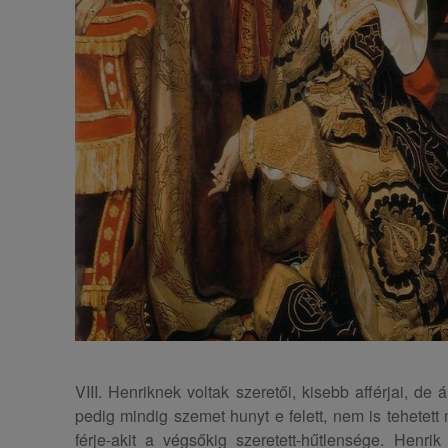
VIII. Henriknek voltak szeretői, kisebb afférjai, de
pedig mindig szemet hunyt e felett, nem is tehetett 
férje-akit a végsőkig szeretett-hűtlensége. Henrik