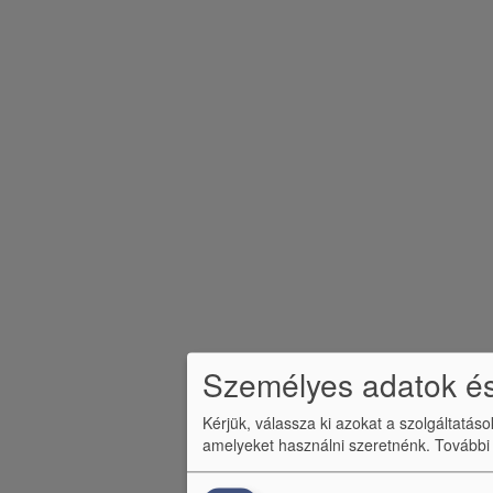
m
e
n
ü
Személyes adatok és
Kérjük, válassza ki azokat a szolgáltatás
amelyeket használni szeretnénk.
További