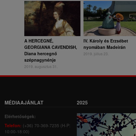
A HERCEGNÉ,
IV. Károly és Erzsébet
GEORGIANA CAVENDISH,
nyomában Madeirán
Diana hercegnő
2019. július 23.
szépnagynénje
2019. augusztus 31.
MÉDIAAJÁNLAT
2025
Elérhetőségek:
Telefon:
(+36) 70-369-7235 (H-P:
10:00-18:00)