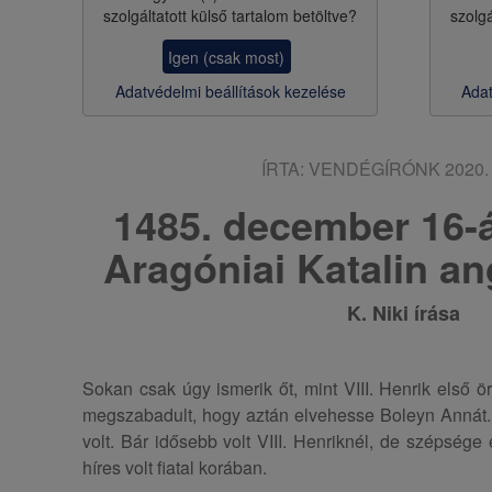
szolgáltatott külső tartalom betöltve?
szolgá
s
Igen (csak most)
a
Adatvédelmi beállítások kezelése
Adat
ÍRTA:
VENDÉGÍRÓNK
2020. 
1485. december 16-á
Aragóniai Katalin an
K. Niki írása
Sokan csak úgy ismerik őt, mint VIII. Henrik első ö
megszabadult, hogy aztán elvehesse Boleyn Annát. 
volt. Bár idősebb volt VIII. Henriknél, de szépség
híres volt fiatal korában.