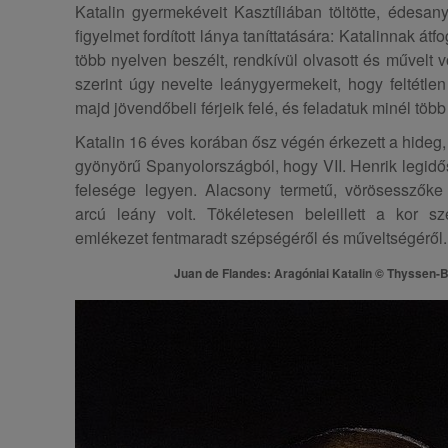
Katalin gyermekéveit Kasztíliában töltötte, édesany
figyelmet fordított lánya taníttatására: Katalinnak átfo
több nyelven beszélt, rendkívül olvasott és művelt v
szerint úgy nevelte leánygyermekeit, hogy feltétl
majd jövendőbeli férjeik felé, és feladatuk minél több
Katalin 16 éves korában ősz végén érkezett a hideg,
gyönyörű Spanyolországból, hogy VII. Henrik legidő
felesége legyen. Alacsony termetű, vörösesszőke
arcú leány volt. Tökéletesen beleillett a kor sz
emlékezet fentmaradt szépségéről és műveltségéről.
Juan de Flandes: Aragóniai Katalin © Thysse