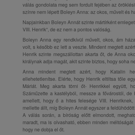
válás gondolata meg sem fordult fejében az öröklés
színre nem lépett Boleyn Anna: az okos, művelt és 
Napjainkban Boleyn Annát szinte mártírként emlegetik, 
VIII. Henrik”, de ez nem a pontos valóság.
Boleyn Anna egy rendkívül művelt, okos, ám ház
volt, s később ez lett a veszte. Mindent megtett azért
Henrik szinte megszállottan akarta őt, de Anna ok
királynak adja magát, akit szinte biztos, hogy soha ne
Anna mindent megtett azért, hogy Katalin he
ellehetetlenítse. Elérte, hogy Henrik eltiltsa tőle e
Máriát. Meg akarta törni őt- Henrikkel együtt, 
Száműzette a kastélyból, messze a fővárostól, de Kat
amellett, hogy ő a hites felesége VIII. Henriknek,
mellette állt, míg Boleyn Annát egyszer a feldühödö
A válás során, a bíróság előtt elmondott, meghat
maradt, ma is olvasható, ebben minden méltóságát 
hogy ne dobja el őt.