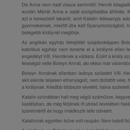
De Anna nem riadt vissza semmitől: Henrik kitagadta
ezután Máriát Anna a saját szolgálatába állította. 
azt a keresztelő takarót, amit Katalin édesanyja ad
gyermekeinek, mielőtt útra kelt Spanyolországból, h
betegebb királynét megtörje.
Az anglikán egyház létrejöttét tulajdonképpen Bo
katolikus egyház nem ismerte el a királyné ellen f
engedélyt VIII. Henriknek a válásra. Ezért a király sz
feleségül vette Boleyn Annát, aki ekkor már várandós v
Boleyn Annának ellenben leánya született VIII. Henr
akit eleinte teljesen elhanyagolt, nem törődött vele, hi
a királynak. Később többször elvetélt, halva született
Katalin szívrákban halt meg végül száműzve, kegyves
kastélyban, de még férjének írt utolsó levelében halál
szerelméről és hogy imádkozik lelki üdvéért.
Katalinnak egyetlen bűne volt csupán: Nem tudott fiú 