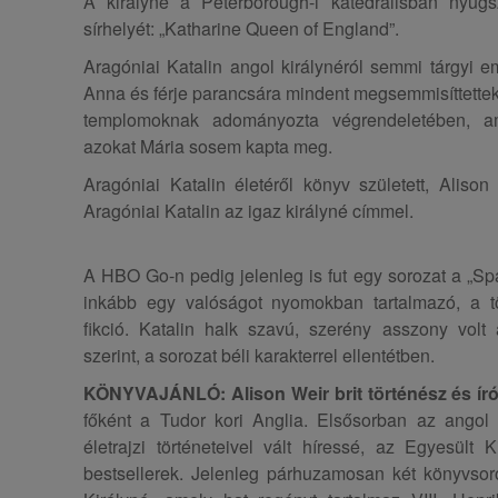
A királyné a Peterborough-i katedrálisban nyugszi
sírhelyét: „Katharine Queen of England”.
Aragóniai Katalin angol királynéról semmi tárgyi 
Anna és férje parancsára mindent megsemmisíttettek,
templomoknak adományozta végrendeletében, am
azokat Mária sosem kapta meg.
Aragóniai Katalin életéről könyv született, Alison 
Aragóniai Katalin az igaz királyné címmel.
A HBO Go-n pedig jelenleg is fut egy sorozat a „S
inkább egy valóságot nyomokban tartalmazó, a 
fikció. Katalin halk szavú, szerény asszony volt
szerint, a sorozat béli karakterrel ellentétben.
KÖNYVAJÁNLÓ: Alison Weir brit történész és ír
főként a Tudor kori Anglia. Elsősorban az angol k
életrajzi történeteivel vált híressé, az Egyesült
bestsellerek. Jelenleg párhuzamosan két könyvsor