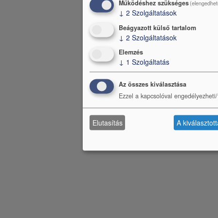
Működéshez szükséges
(elengedhet
↓
2
Szolgáltatások
Beágyazott külső tartalom
↓
2
Szolgáltatások
Elemzés
↓
1
Szolgáltatás
Az összes kiválasztása
Ezzel a kapcsolóval engedélyezheti/t
Elutasítás
A kiválasztot