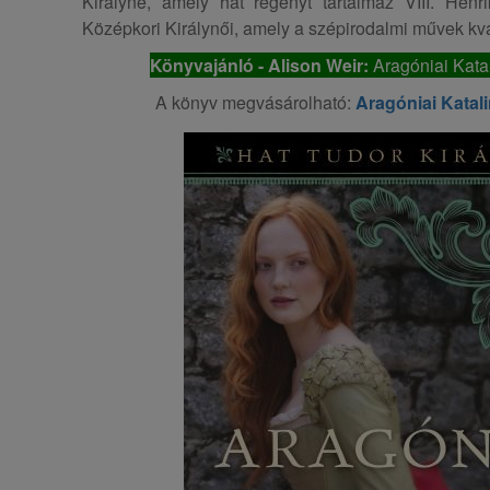
Királyné, amely hat regényt tartalmaz VIII. Henri
Középkori Királynői, amely a szépirodalmi művek kvar
Könyvajánló - Alison Weir:
Aragóniai Katali
A könyv megvásárolható:
Aragóniai Katali