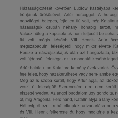
Házasságkötését követően Ludlow kastélyába kerül
trónjának örökösével, Artúr herceggel. A herceg
napvilágot, beteges, fejletlen fiú volt, még Katalin
házasságuk csupán néhány hónapig tartott, m
Valószínűleg a kapcsolatuk nem teljesült be soha,
fiú volt, mégis később VIII. Henrik- Artúr öcc
megszabadulni feleségétől, hogy mikor elvette Ka
Persze a nászéjszakájuk után azt hangoztatta, biz
volt újdonsült felesége- ezt a mondatát később tagad
Artúr halála után Katalinra kemény évek vártak. Özv
feje felett, hogy hazakerülhet-e vagy sem- amibe eg
Még az is szóba került, hogy Artúr apja, az időkö
veszi őt feleségül! Szerencsére erre nem került s
elszegényedett. Az angol birodalom úgy gondolta, ne
őt, míg Aragóniai Ferdinánd, Katalin atyja a lány kö
Hét évig éhezett, ruhái elkoptak, udvartartása nem v
és VIII. Henrik felkereste őt, hogy megkérje a ke