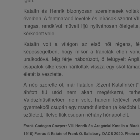
igen.
Katalin és Henrik bizonyosan szerelmesek volt
éveiben. A fentmaradó levelek és leírások szerint VII
magas, rendkívül művelt ifjú nyilvánosan ölelgette,
kérkedett vele.
Katalin volt a világon az első női régens, fé
képességeiben, hogy mikor a franciák ellen vonul
uralkodóvá. Míg férje háborúzott, ő felügyelt Angli
csapatok sikeresen hárítottak vissza egy skót támad
életét is vesztette.
A nép szerette őt, már fiatalon „Szent Katalinként
áhított fiú utód nem akart megérkezni, terhes
Valószínűsíthetően nem vele, hanem férjével vol
gyermekből csupán egy maradt életben (a későbbi I.
született, illetve fiúk csupán néhány hónapot élt.
Frank Cadogan Cowper: VIII. Henrik és Aragóniai Katalin a Blackfr
1910) Forrás © Estate of Frank O. Salisbury. DACS 2020. Photo cr