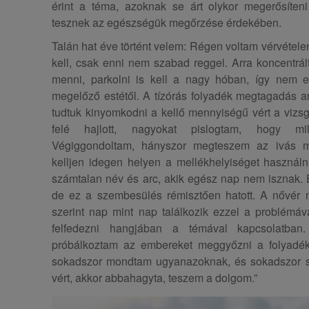
érint a téma, azoknak se árt olykor megerősíten
tesznek az egészségük megőrzése érdekében.
Talán hat éve történt velem: Régen voltam vérvételen
kell, csak enni nem szabad reggel. Arra koncentrált
menni, parkolni is kell a nagy hóban, így nem e
megelőző estétől. A tízórás folyadék megtagadás ann
tudtuk kinyomkodni a kellő mennyiségű vért a vizsg
felé hajlott, nagyokat pislogtam, hogy mil
Végiggondoltam, hányszor megteszem az ivás 
kelljen idegen helyen a mellékhelyiséget használn
számtalan név és arc, akik egész nap nem isznak. 
de ez a szembesülés rémisztően hatott. A nővér 
szerint nap mint nap találkozik ezzel a problémá
felfedezni hangjában a témával kapcsolatban.
próbálkoztam az embereket meggyőzni a folyadékí
sokadszor mondtam ugyanazoknak, és sokadszor s
vért, akkor abbahagyta, teszem a dolgom.”