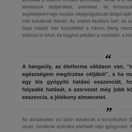
tehessünk sejtjeinkkel, ereinkkel, és kimos
segítségként egy csodás népgyógyászati dolgot ajá
már sokaknak bevált. Az ereket tisztítani kell, és 
Napi másfél liter folyadéktól a három literig mon
sokkoló is lehet, és függhet például a munkától, a hőm
A hangsúly, az életforma váltáson van, “t
egészségem megőrzése céljából”, s ha má
egy kis gyógyító hatású esszenciát, 
folyadék hatását, a szervezet még jobb k
esszencia, a jótékony almaecetet.
Az almaecetes víz talán sokaknak a könyökükön jö
olcsó, mindenki számára elérhető népi gyógymód. A