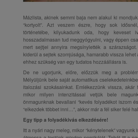
Mázlista, akinek semmi baja nem alakul ki mondjuk
“kortyolt”. Azt veszem észre, hogy sok idősné
történetébe, kilyukadunk oda, hogy keveset i
hosszadalmasan tud meggyógyulni, vagy éppen csak 
mert sejtjei annyira megsínylették a szárazságot.
kiderül a sejtek szomjúsága, hamarabb vissza lehet áll
ehhez szükség van egy tudatos hozzáállásra is.
De ne ugorjunk, előre, előzzük meg a probléma
Mélyüljünk bele saját automatikus cselekedeteinkbe
italozási szokásainkat. Emlékezzünk vissza, akár f
mikor milyen intenzitással vetjük bele magu
önmagunknak bevallani “kevés folyadékot iszom é
“elkezdek többet inni…”, akkor már a fél siker felé h
Egy tipp a folyadékivás elkezdésére!
Itt a nyári nagy meleg, mikor “kénytelenek” vagyunk 
átmossa a testünk minden porcikáját. Tehát itt a na