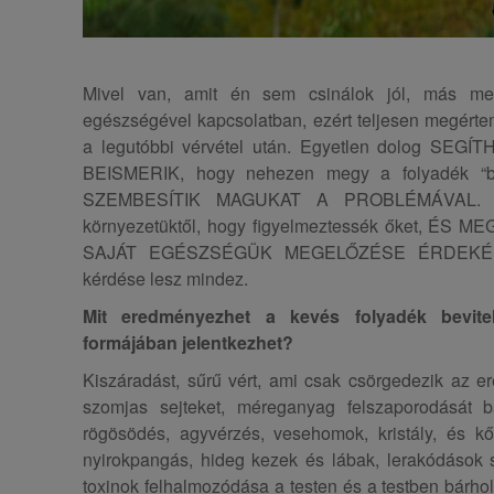
Mivel van, amit én sem csinálok jól, más m
egészségével kapcsolatban, ezért teljesen megérte
a legutóbbi vérvétel után. Egyetlen dolog SEGÍ
BEISMERIK, hogy nehezen megy a folyadék “be
SZEMBESÍTIK MAGUKAT A PROBLÉMÁVAL. Val
környezetüktől, hogy figyelmeztessék őket, É
SAJÁT EGÉSZSÉGÜK MEGELŐZÉSE ÉRDEKÉBE
kérdése lesz mindez.
Mit eredményezhet a kevés folyadék bevite
formájában jelentkezhet?
Kiszáradást, sűrű vért, ami csak csörgedezik az e
szomjas sejteket, méreganyag felszaporodását bá
rögösödés, agyvérzés, vesehomok, kristály, és k
nyirokpangás, hideg kezek és lábak, lerakódások 
toxinok felhalmozódása a testen és a testben bárho