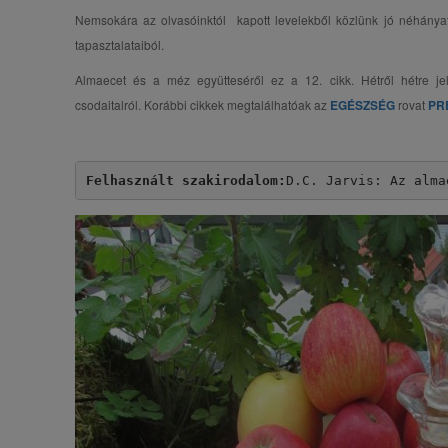
Nemsokára az olvasóinktól kapott levelekből közlünk jó néhány
tapasztalataiból.
Almaecet és a méz együtteséről ez a 12. cikk. Hétről hétre je
csodaitalról. Korábbi cikkek megtalálhatóak az
EGÉSZSÉG
rovat
PR
Felhasznált szakirodalom:
D.C. Jarvis: Az alma