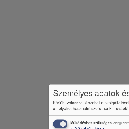
m
e
n
ü
Személyes adatok és
Kérjük, válassza ki azokat a szolgáltatás
amelyeket használni szeretnénk.
További
Működéshez szükséges
(elengedhet
↓
2
Szolgáltatások