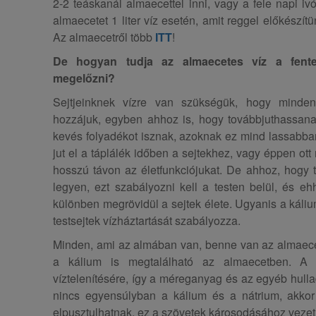
2-2 teáskanál almaecettel inni, vagy a fele napi iv
almaecetet 1 liter víz esetén, amit reggel előkészítü
Az almaecetről több
ITT
!
De hogyan tudja az almaecetes víz a fenteb
megelőzni?
Sejtjeinknek vízre van szükségük, hogy minden
hozzájuk, egyben ahhoz is, hogy továbbjuthassanak
kevés folyadékot isznak, azoknak ez mind lassabban
jut el a táplálék időben a sejtekhez, vagy éppen ott
hosszú távon az életfunkciójukat. De ahhoz, hogy 
legyen, ezt szabályozni kell a testen belül, és e
különben megrövidül a sejtek élete. Ugyanis a káliu
testsejtek vízháztartását szabályozza.
Minden, ami az almában van, benne van az almaecet
a kálium is megtalálható az almaecetben. A 
víztelenítésére, így a méreganyag és az egyéb hul
nincs egyensúlyban a kálium és a nátrium, akkor 
elpusztulhatnak, ez a szövetek károsodásához vezet