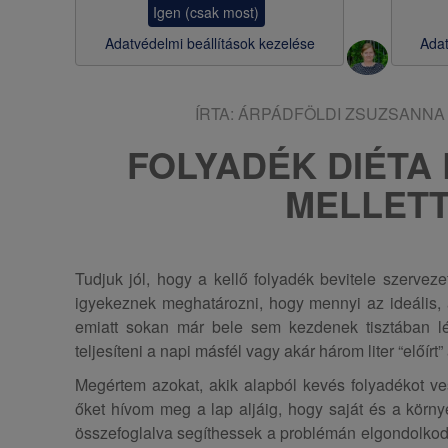
Igen (csak most)
s
Adatvédelmi beállítások kezelése
Adat
a
ÍRTA:
ÁRPÁDFÖLDI ZSUZSANNA
FOLYADÉK DIÉTA
MELLET
Tudjuk jól, hogy a kellő folyadék bevitele szerve
igyekeznek meghatározni, hogy mennyi az ideális, a
emiatt sokan már bele sem kezdenek tisztában l
teljesíteni a napi másfél vagy akár három liter “előírt”
Megértem azokat, akik alapból kevés folyadékot 
őket hívom meg a lap aljáig, hogy saját és a körny
összefoglalva segíthessek a problémán elgondolkod