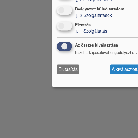
Beágyazott külső tartalom
↓
2
Szolgáltatások
Elemzés
↓
1
Szolgáltatás
Az összes kiválasztása
Ezzel a kapcsolóval engedélyezheti/t
Elutasítás
A kiválasztot