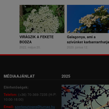
VIRÁGZIK A FEKETE
Galagonya, ami a
BODZA
szívünket karbantarthatj
2022. május 20.
2020. június 12.
MÉDIAAJÁNLAT
2025
Elérhetőségek:
Telefon:
(+36) 70-369-7235 (H-P:
10:00-18:00)
Email:
szerkesztoseg@tumag.hu