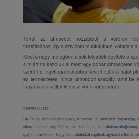
Tehát az almaecet hozzájárul a vérerek fes
tisztításához, így a szívizom munkájához, valamint a 
Most a nagy melegben a sok folyadék bevitele a sz
s miért ne kezdjük el most egy pohár almaecetes víz
szerint a legelfogadhatóbbra keverhetjük a saját pil
ez természetes, nincs kimondott szabály, amit be ke
fogyasszuk sejtjeink és szívünk egészségre.
Kedves Olvasó!
Ha Ön az almaecetet és/vagy a mézes ital változatát fogyasztja, a
sikere mások segítésére, az küldje el a
tudatosszulo@tumag
gyűjteményt készít, hogy ismereteinkkel segítsük egymást e témában