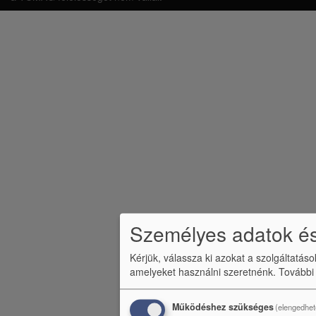
b
l
é
c
m
e
n
ü
Személyes adatok és
Kérjük, válassza ki azokat a szolgáltatás
amelyeket használni szeretnénk.
További
Működéshez szükséges
(elengedhet