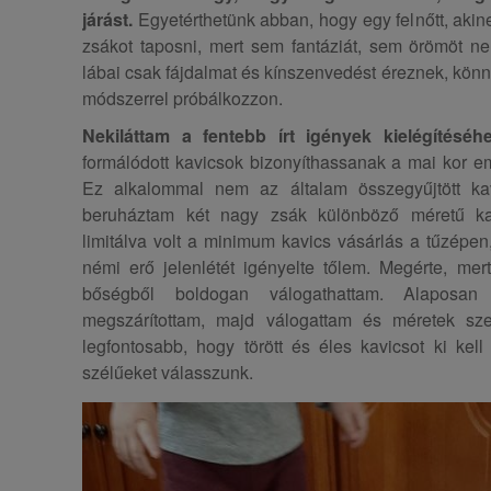
járást.
Egyetérthetünk abban, hogy egy felnőtt, akine
zsákot taposni, mert sem fantáziát, sem örömöt n
lábai csak fájdalmat és kínszenvedést éreznek, kön
módszerrel próbálkozzon.
Nekiláttam a fentebb írt igények kielégítéséh
formálódott kavicsok bizonyíthassanak a mai kor e
Ez alkalommal nem az általam összegyűjtött ka
beruháztam két nagy zsák különböző méretű ka
limitálva volt a minimum kavics vásárlás a tűzépen,
némi erő jelenlétét igényelte tőlem. Megérte, mer
bőségből boldogan válogathattam. Alaposan 
megszárítottam, majd válogattam és méretek szer
legfontosabb, hogy törött és éles kavicsot ki kel
szélűeket válasszunk.