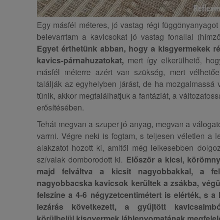
Egy másfél méteres, jó vastag régi függönyanyagot 
belevarrtam a kavicsokat jó vastag fonallal (hímzőf
Egyet érthetünk abban, hogy a kisgyermekek ré
kavics-párnahuzatokat,
mert így elkerülhető, hog
másfél méterre azért van szükség, mert vélhetőe
találják az egyhelyben járást, de ha mozgalmassá v
tűnik, akkor megtalálhatjuk a fantáziát, a változato
erősítésében.
Tehát megvan a szuper jó anyag, megvan a válogatot
varrni. Végre neki is fogtam, s teljesen véletlen a 
alakzatot hozott ki, amitől még lelkesebben dolgo
szívalak domborodott ki.
Először a kicsi, körömny
majd felváltva a kicsit nagyobbakkal, a f
nagyobbacska kavicsok kerültek a zsákba, vég
felszíne a 4-6 négyzetcentimétert is elérték, s a
lezárás következett, a gyűjtött kavicsaimb
körülbelül kisgyermek láblenyomatának megfelelő