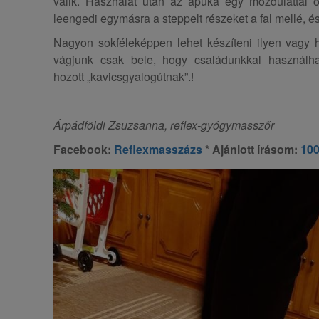
válik. Használat után az apuka egy mozdulattal
leengedi egymásra a steppelt részeket a fal mellé, é
Nagyon sokféleképpen lehet készíteni ilyen vagy 
vágjunk csak bele, hogy családunkkal használh
hozott „kavicsgyalogútnak”.!
Árpádföldi Zsuzsanna, reflex-gyógymasszőr
Facebook:
Reflexmasszázs
* Ajánlott írásom:
100