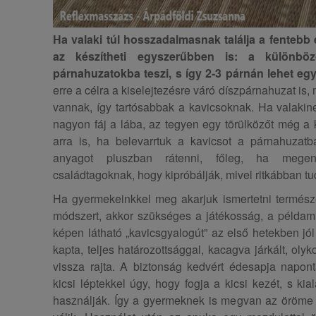
Ha valaki túl hosszadalmasnak találja a fentebb e
az készítheti egyszerűbben is: a különbö
párnahuzatokba teszi, s így 2-3 párnán lehet eg
erre a célra a kiselejtezésre váró díszpárnahuzat is
vannak, így tartósabbak a kavicsoknak. Ha valakin
nagyon fáj a lába, az tegyen egy törülközőt még a
arra is, ha belevarrtuk a kavicsot a párnahuzatb
anyagot pluszban rátenni, főleg, ha megen
családtagoknak, hogy kipróbálják, mivel ritkábban tu
Ha gyermekeinkkel meg akarjuk ismertetni termé
módszert, akkor szükséges a játékosság, a példam
képen látható „kavicsgyalogút” az első hetekben jól
kapta, teljes határozottsággal, kacagva járkált, oly
vissza rajta. A biztonság kedvért édesapja napont
kicsi léptekkel úgy, hogy fogja a kicsi kezét, s kia
használják. Így a gyermeknek is megvan az öröme