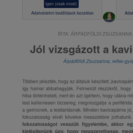
Igen (csak most)
s
Adatvédelmi beállítások kezelése
Adat
a
ÍRTA:
ÁRPÁDFÖLDI ZSUZSANNA
Jól vizsgázott a kav
Árpádföldi Zsuzsanna, reflex-gy
Többen jelezték, hogy az általuk készített „kavicspá
így hamar abbahagyják. Felmerült részükről, hogy n
hiba történhetett, mert én azt ígértem, hogy utána m
test kellemesen bizsereg, megmozgatja a perifériás 
a gerincnek, a testtartásnak. Minden kavicspárna jó
fokozatosság elvét követve messzebbre juthatunk
fokozatosságot vesszük figyelembe, akkor eg
kielégítenünk úgy, hogy megszerethesse, meg