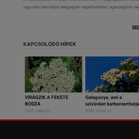
vagy után használjuk betegségek megelőzéséhez, egészségünk me
ME
KAPCSOLÓDÓ HÍREK
VIRÁGZIK A FEKETE
Galagonya, ami a
BODZA
szívünket karbantarthatj
2022. május 20.
2020. június 12.