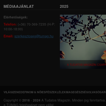
MÉDIAAJÁNLAT
2025
Elérhetőségek:
Telefon:
(+36) 70-369-7235 (H-P:
10:00-18:00)
Email:
szerkesztoseg@tumag.hu
A TUDATOS MAGAZIN CSAP
VILÁGI
ZENEDE
FINOM & NŐIES
FÉSZEK
LÉLEKMAG
EGÉSZSÉG
OLVASÓSAR
L
Copyright ©
2016
-
2024
A Tudatos Magazin. Minden jog fenntartva. A 
á
a TUMAG felelősséget nem vállal.