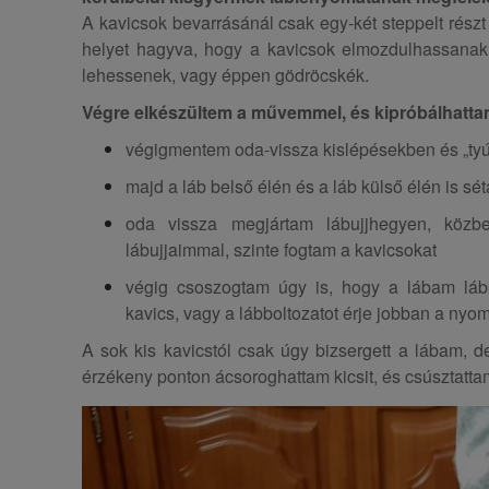
A kavicsok bevarrásánál csak egy-két steppelt részt
helyet hagyva, hogy a kavicsok elmozdulhassana
lehessenek, vagy éppen gödröcskék.
Végre elkészültem a művemmel, és kipróbálhatta
végigmentem oda-vissza kislépésekben és „ty
majd a láb belső élén és a láb külső élén is sé
oda vissza megjártam lábujjhegyen, közb
lábujjaimmal, szinte fogtam a kavicsokat
végig csoszogtam úgy is, hogy a lábam láb
kavics, vagy a lábboltozatot érje jobban a nyo
A sok kis kavicstól csak úgy bizsergett a lábam, de
érzékeny ponton ácsoroghattam kicsit, és csúsztatta