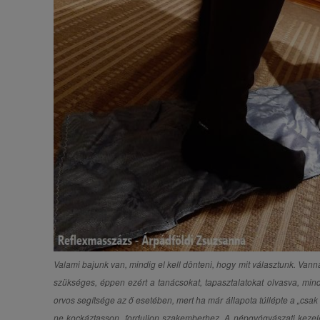
Valami bajunk van, mindig el kell dönteni, hogy mit választunk. Van
szükséges, éppen ezért a tanácsokat, tapasztalatokat olvasva, min
orvos segítsége az ő esetében, mert ha már állapota túllépte a „csak
ne kockáztasson, forduljon szakemberhez. A népgyógyászati kezel