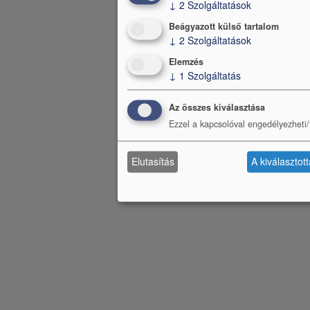
↓
2
Szolgáltatások
Beágyazott külső tartalom
↓
2
Szolgáltatások
Elemzés
↓
1
Szolgáltatás
Az összes kiválasztása
Ezzel a kapcsolóval engedélyezheti/t
Elutasítás
A kiválasztot