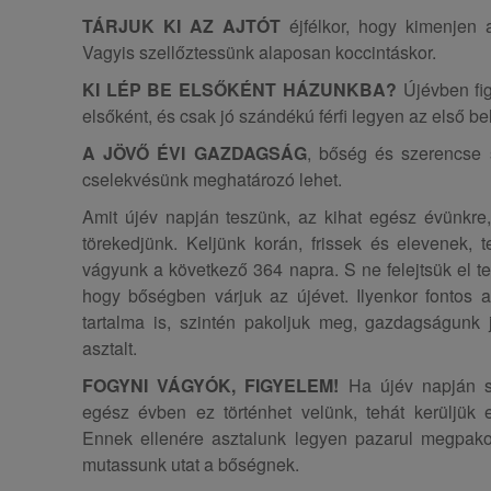
TÁRJUK KI AZ AJTÓT
éjfélkor, hogy kimenjen 
Vagyis szellőztessünk alaposan koccintáskor.
KI LÉP BE ELSŐKÉNT HÁZUNKBA?
Újévben fig
elsőként, és csak jó szándékú férfi legyen az első b
A JÖVŐ ÉVI GAZDAGSÁG
, bőség és szerencse 
cselekvésünk meghatározó lehet.
Amit újév napján teszünk, az kihat egész évünkre,
törekedjünk. Keljünk korán, frissek és elevenek, 
vágyunk a következő 364 napra. S ne felejtsük el te
hogy bőségben várjuk az újévet. Ilyenkor fontos 
tartalma is, szintén pakoljuk meg, gazdagságunk 
asztalt.
FOGYNI VÁGYÓK, FIGYELEM!
Ha újév napján s
egész évben ez történhet velünk, tehát kerüljük
Ennek ellenére asztalunk legyen pazarul megpakolva
mutassunk utat a bőségnek.