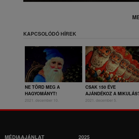
ME
KAPCSOLÓDÓ HÍREK
NE TÖRD MEG A
CSAK 150 ÉVE
HAGYOMÁNYT!
AJÁNDÉKOZ A MIKULÁS
2021. december 10.
2021. december 5.
MÉDIAAJÁNLAT
2025