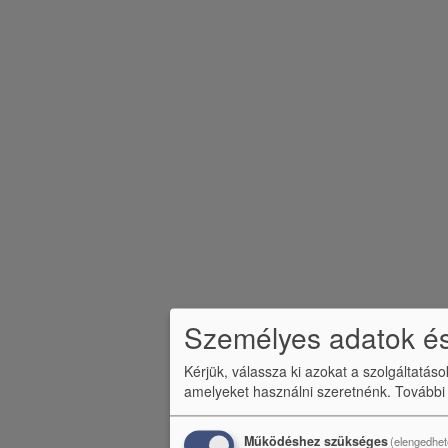
l
é
c
m
e
n
ü
Személyes adatok és
Kérjük, válassza ki azokat a szolgáltatás
amelyeket használni szeretnénk.
További
Működéshez szükséges
(elengedhet