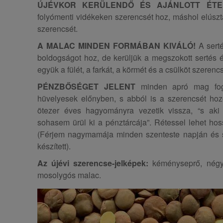
ÚJÉVKOR KERÜLENDŐ ÉS AJÁNLOTT ÉT
folyómenti vidékeken szerencsét hoz, máshol elúszta
szerencsét.
A MALAC MINDEN FORMÁBAN KIVÁLÓ!
A serté
boldogságot hoz, de kerüljük a megszokott sertés ét
együk a fülét, a farkát, a körmét és a csülköt szerenc
PÉNZBŐSÉGET JELENT
minden apró mag fogy
hüvelyesek előnyben, s abból is a szerencsét hoz
ötezer éves hagyományra vezetik vissza, “s aki 
sohasem ürül ki a pénztárcája”. Rétessel lehet ho
(Férjem nagymamája minden szenteste napján és sz
készített).
Az újévi szerencse-jelképek:
kéményseprő, négyle
mosolygós malac.