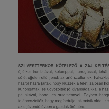
SZILVESZTERKOR KÖTELEZŐ A ZAJ KELTÉS
éjfélkor trombitával, kolomppal, hurrogással, teh
sötét éjjelen eltűnjenek az ártó szellemek. Falva
házról házra jártak, hogy kiűzzék a telet, zajosan kol
kurjongattak, és üdvözölték jó kívánságaikkal a háza
pálinkával, borral és süteménnyel. Egyben hango
felébresztették, hogy megforduljanak másik oldalukra
az eljövendő évben a gazdák örömére.