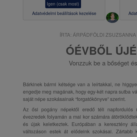
Igen (csak most)
s
Adatvédelmi beállítások kezelése
Adat
a
ÍRTA:
ÁRPÁDFÖLDI ZSUZSANNA
ÓÉVBŐL ÚJ
Vonzzuk be a bőséget é
Bárkinek bármi kétsége van a leírtakkal, ne higgye
engedje meg magának, hogy egy-két napra sutba vág
saját népe szokásainak “forgatókönyve” szerint.
Az ősi pogány népektől eredő téli napfordulós
évezredek folyamán a mai kor számára átöröklődte
és újak keletkeztek. Európában a keresztény áll
változáson estek át elődeink szokásai. Zártabb