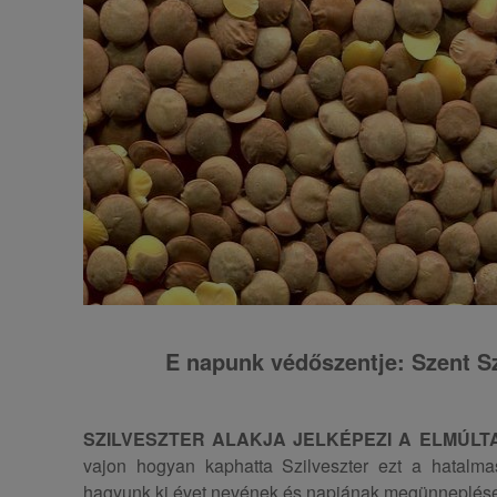
E napunk védőszentje: Szent Sz
SZILVESZTER ALAKJA JELKÉPEZI A ELMÚLT
vajon hogyan kaphatta Szilveszter ezt a hatalma
hagyunk ki évet nevének és napjának megünneplése