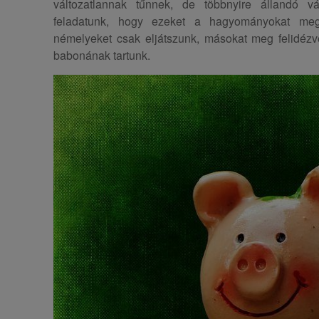
változatlannak tűnnek, de többnyire állandó 
feladatunk, hogy ezeket a hagyományokat meg
némelyeket csak eljátszunk, másokat meg felidéz
babonának tartunk.