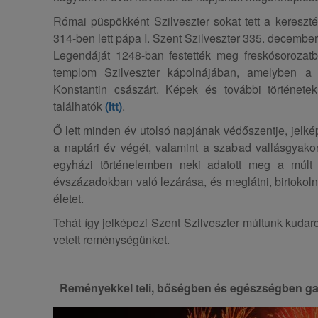
Római püspökként Szilveszter sokat tett a keresz
314-ben lett pápa I. Szent Szilveszter 335. december
Legendáját 1248-ban festették meg freskósorozat
templom Szilveszter kápolnájában, amelyben a l
Konstantin császárt. Képek és további története
találhatók
(itt)
.
Ő lett minden év utolsó napjának védőszentje, jelk
a naptári év végét, valamint a szabad vallásgyakor
egyházi történelemben neki adatott meg a múlt
évszázadokban való lezárása, és meglátni, birtokoln
életet.
Tehát így jelképezi Szent Szilveszter múltunk kudar
vetett reménységünket.
Reményekkel teli, bőségben és egészségben ga