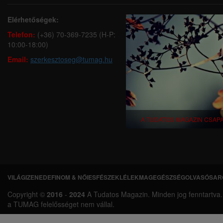
Elérhetőségek:
Telefon:
(+36) 70-369-7235 (H-P:
10:00-18:00)
Email:
szerkesztoseg@tumag.hu
A TUDATOS MAGAZIN CSAP
VILÁGI
ZENEDE
FINOM & NŐIES
FÉSZEK
LÉLEKMAG
EGÉSZSÉG
OLVASÓSAR
L
Copyright ©
2016
-
2024
A Tudatos Magazin. Minden jog fenntartva. A 
á
a TUMAG felelősséget nem vállal.
b