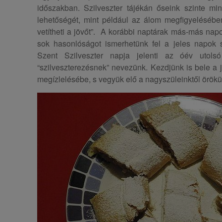
időszakban. Szilveszter tájékán őseink szinte mi
lehetőségét, mint például az álom megfigyelésében
vetítheti a jövőt”. A korábbi naptárak más-más nap
sok hasonlóságot ismerhetünk fel a jeles napok
Szent Szilveszter napja jelenti az óév utolsó
“szilveszterezésnek” nevezünk. Kezdjünk is bele a 
megízlelésébe, s vegyük elő a nagyszüleinktől örökü