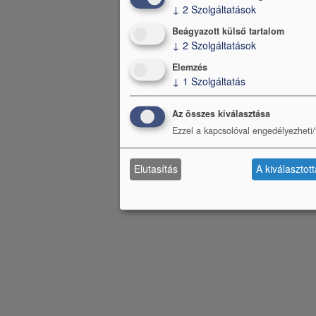
↓
2
Szolgáltatások
Beágyazott külső tartalom
↓
2
Szolgáltatások
Elemzés
↓
1
Szolgáltatás
Az összes kiválasztása
Ezzel a kapcsolóval engedélyezheti/t
Elutasítás
A kiválasztot