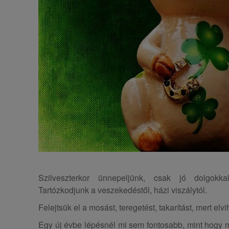
Szilveszterkor ünnepeljünk, csak jó dolgokk
Tartózkodjunk a veszekedéstől, házi viszálytól.
Felejtsük el a mosást, teregetést, takarítást, mert elv
Egy új évbe lépésnél mi sem fontosabb, mint hogy 