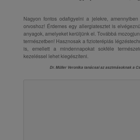
Nagyon fontos odafigyelni a jelekre, amennyiben e
orvoshoz! Érdemes egy allergiatesztet is elvégezn
anyagok, amelyeket kerüljünk el. Továbbá mozogjunk 
természetben! Hasznosak a fizioterépiás légzéstechn
is, emellett a mindennapokat sokféle természet
kezeléssel lehet kiegészíteni.
Dr. Müller Veronika tanácsai az asztmásoknak a 