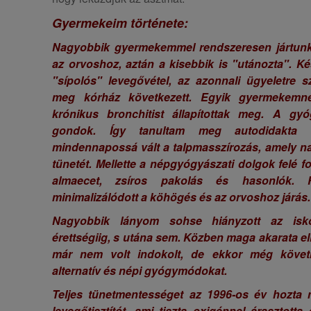
Gyermekeim története:
Nagyobbik gyermekemmel rendszeresen jártun
az orvoshoz, aztán a kisebbik is "utánozta". Ké
"sípolós" levegővétel, az azonnali ügyeletre s
meg kórház következett. Egyik gyermekemné
krónikus bronchitist állapítottak meg. A gyó
gondok. Így tanultam meg autodidakta 
mindennapossá vált a talpmasszírozás, amely nag
tünetét. Mellette a népgyógyászati dolgok felé 
almaecet, zsíros pakolás és hasonlók. Ri
minimalizálódott a köhögés és az orvoshoz járás
Nagyobbik lányom sohse hiányzott az isko
érettségiig, s utána sem. Közben maga akarata el
már nem volt indokolt, de ekkor még követ
alternatív és népi gyógymódokat.
Teljes tünetmentességet az 1996-os év hozta
levegőtisztítót, ami tiszta oxigénnel árasztotta 