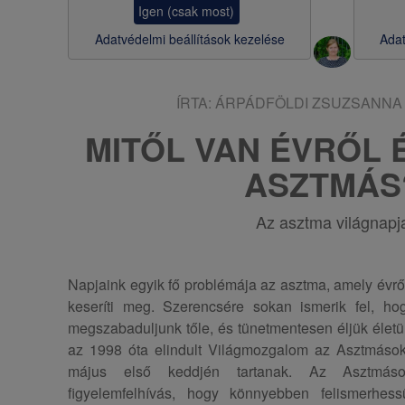
Igen (csak most)
s
Adatvédelmi beállítások kezelése
Adat
a
ÍRTA:
ÁRPÁDFÖLDI ZSUZSANNA
MITŐL VAN ÉVRŐL 
ASZTMÁS
Az asztma világnapj
Napjaink egyik fő problémája az asztma, amely évről
keseríti meg. Szerencsére sokan ismerik fel, h
megszabaduljunk tőle, és tünetmentesen éljük életün
az 1998 óta elindult Világmozgalom az Asztmások
május első keddjén tartanak. Az Asztmáso
figyelemfelhívás, hogy könnyebben felismerhess