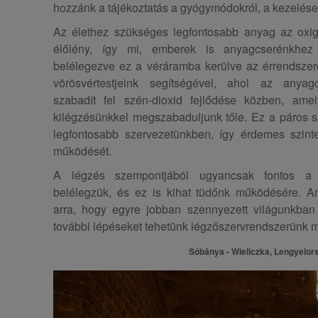
hozzánk a tájékoztatás a gyógymódokról, a kezelése
Az élethez szükséges legfontosabb anyag az oxig
élőlény, így mi, emberek is anyagcserénkhez
belélegezve ez a véráramba kerülve az érrendszeren
vörösvértestjeink segítségével, ahol az anyag
szabadít fel szén-dioxid fejlődése közben, ame
kilégzésünkkel megszabaduljunk tőle. Ez a páros sz
legfontosabb szervezetünkben, így érdemes szint
működését.
A légzés szempontjából ugyancsak fontos a 
belélegzük, és ez is kihat tüdőnk működésére. 
arra, hogy egyre jobban szennyezett világunkban 
további lépéseket tehetünk légzőszervrendszerünk
Sóbánya - Wieliczka, Lengyelor