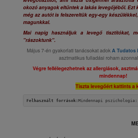
okozó anyagok eltűntek a lakás levegőjéből. Ezt
még az autót is felszereltük egy-egy készülékkel
magunkkal.
Mai napig használjuk a levegő tisztítókat, m
"rászoktunk".
Május 7-én gyakorlati tanácsokat adok
A Tudatos
asztmatikus fulladási roham azonnal
Végre fellélegezhetnek az allergiások, asztmá
mindennap!
Tiszta levegőért kattints a 
Felhasznált források:
Mindennapi pszichologia:
ME