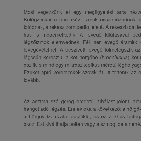
Most végezzünk el egy megfigyelést arra nézv
Belégzéskor a bordaközi izmok összehúzódnak, íg
tolódnak, a rekeszizom pedig lefelé. A rekeszizom l
has is megemelkedik. A levegő kifújásával ped
légzőizmok elernyednek. Fél liter levegő áramlik
levegővételnél. A beszívott levegő fölmelegszik a
légcsőn keresztül a két hörgőbe (
bronchiolus
) ker
oszlik, s mind egy mikroszkopikus méretű léghólya
Ezeket apró vérerecskék szövik át, itt történik az o
tovább.
Az asztma szó görög eredetű, zihálást jelent, ami
hangot adó légzés. Ennek oka a következő: a hörgő-
a hörgők izomzata beszűkül, és ez a ki-és belég
okoz. Ezt kiválthatja pollen vagy a szmog, de a nehéz