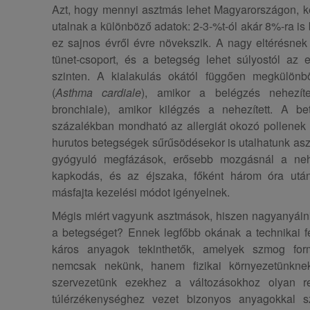
Azt, hogy mennyi asztmás lehet Magyarországon, 
utalnak a különböző adatok: 2-3-%t-ól akár 8%-ra is
ez sajnos évről évre növekszik. A nagy eltérésnek
tünet-csoport, és a betegség lehet súlyostól az e
szinten. A kialakulás okától függően megkülönbö
(
Asthma cardiale
), amikor a belégzés nehezít
bronchiale), amikor kilégzés a nehezített. A b
százalékban mondható az allergiát okozó pollenek 
hurutos betegségek sűrűsödésekor is utalhatunk asz
gyógyuló megfázások, erősebb mozgásnál a neh
kapkodás, és az éjszaka, főként három óra utá
másfajta kezelési módot igényelnek.
Mégis miért vagyunk asztmások, hiszen nagyanyáink
a betegséget? Ennek legfőbb okának a technikai fe
káros anyagok tekinthetők, amelyek szmog fo
nemcsak nekünk, hanem fizikai környezetünkn
szervezetünk ezekhez a változásokhoz olyan rez
túlérzékenységhez vezet bizonyos anyagokkal s