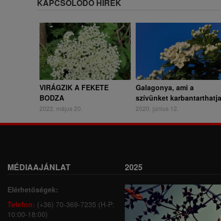
KAPCSOLÓDÓ HÍREK
VIRÁGZIK A FEKETE
Galagonya, ami a
BODZA
szívünket karbantarthatj
2022. május 20.
2020. június 12.
MÉDIAAJÁNLAT
2025
Elérhetőségek:
Telefon:
(+36) 70-369-7235 (H-P:
10:00-18:00)