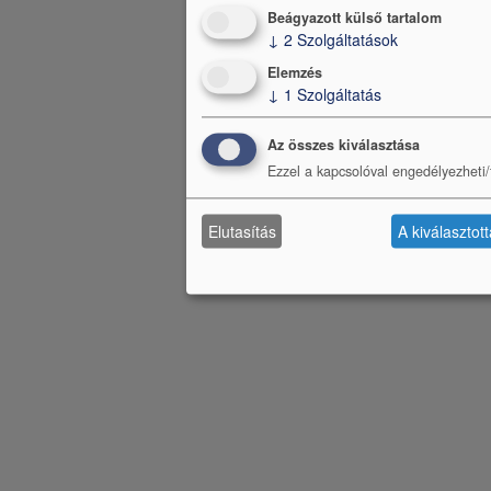
Beágyazott külső tartalom
↓
2
Szolgáltatások
Elemzés
↓
1
Szolgáltatás
Az összes kiválasztása
Ezzel a kapcsolóval engedélyezheti/t
Elutasítás
A kiválasztot