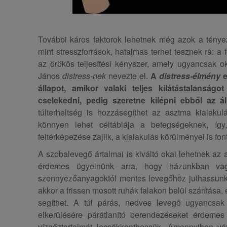
További káros faktorok lehetnek még azok a ténye
mint stresszforrások, hatalmas terhet tesznek rá: a fe
az örökös teljesítési kényszer, amely ugyancsak o
János
distress-nek
nevezte el.
A
distress-élmény
e
állapot, amikor valaki teljes kilátástalanság
cselekedni, pedig szeretne kilépni ebből az ál
túlterheltség is hozzásegíthet az asztma kialakul
könnyen lehet céltáblája a betegségeknek, íg
feltérképezése zajlik, a kialakulás körülményei is fo
A szobalevegő ártalmai is kiváltó okai lehetnek a
érdemes ügyelnünk arra, hogy házunkban vagy
szennyezőanyagoktól mentes levegőhöz juthassunk. 
akkor a frissen mosott ruhák falakon belül szárítása, 
segíthet. A túl párás, nedves levegő ugyancsak
elkerülésére párátlanító berendezéseket érdemes
vízgőztartalmát lecsökkenthessük. Amennyiben vá