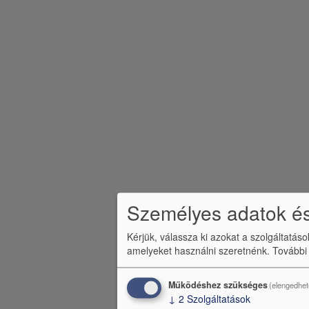
m
e
n
ü
Személyes adatok és
Kérjük, válassza ki azokat a szolgáltatás
amelyeket használni szeretnénk.
További
Működéshez szükséges
(elengedhet
↓
2
Szolgáltatások