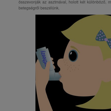
összevonják az asztmával, holott két különböző,
betegségről beszélünk.