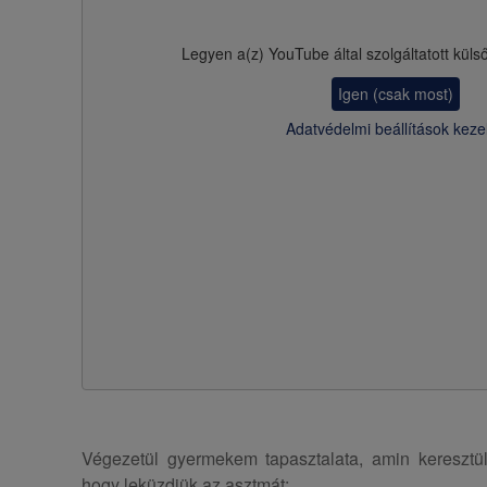
Legyen a(z)
YouTube
által szolgáltatott küls
Igen (csak most)
Adatvédelmi beállítások keze
Végezetül gyermekem tapasztalata, amin keresztü
hogy leküzdjük az asztmát: