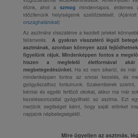
élünk, ahol a
szmog
mindennapos, érdemes a
időzítenünk helyiségeink szellőztetését. (Ajánlot
országhatárokat
)
Az asztmára visszatérve a kezdeti jeleket könnyebb 
felismerés.
A gyakran visszatérő légúti bete
asztmának, azonban könnyen azzá fejlődhetne
figyelünk rájuk. Mindenképpen fontos a megelő
hiszen a megfelelő életformával akár
megbetegedésünket.
Ha ez nem sikerül, és már é
mindenképpen fontos az orvosi kezelés, és mel
gyógyászathoz fordulnunk. Szakemberek szerint, ha
kémiai és egyéb fertőző okokat, akkor ma már s
kezeléssorozattal gyógyítható az asztma. Ezt e
merjünk segítséget kérni, hogy saját erőnket in
napjaink népbetegségétől.
Mire ügyeljen az asztmás, lé