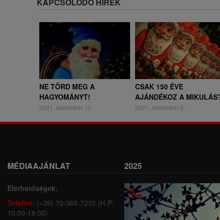
KAPCSOLÓDÓ HÍREK
NE TÖRD MEG A
CSAK 150 ÉVE
HAGYOMÁNYT!
AJÁNDÉKOZ A MIKULÁS
2021. december 10.
2021. december 5.
MÉDIAAJÁNLAT
2025
Elérhetőségek:
Telefon:
(+36) 70-369-7235 (H-P:
10:00-18:00)