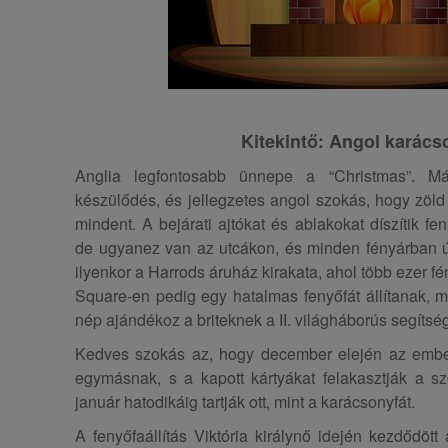
Kitekintő: Angol karács
Anglia legfontosabb ünnepe a “Christmas”. M
készülődés, és jellegzetes angol szokás, hogy zöld 
mindent. A bejárati ajtókat és ablakokat díszítik fe
de ugyanez van az utcákon, és minden fényárban ús
ilyenkor a Harrods áruház kirakata, ahol több ezer f
Square-en pedig egy hatalmas fenyőfát állítanak, 
nép ajándékoz a briteknek a II. világháborús segítség
Kedves szokás az, hogy december elején az embe
egymásnak, s a kapott kártyákat felakasztják a s
január hatodikáig tartják ott, mint a karácsonyfát.
A fenyőfaállítás Viktória királynő idején kezdődö