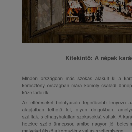
Kitekintő: A népek kar
Minden országban más szokás alakult ki a kar
keresztény országban mára komoly családi ünnepp
közé tartozik.
Az eltéréseket befolyásoló legerősebb tényező a
alapjaiban lelhető fel, olyan dolgokban, amely
szálltak, s elhagyhatatlan szokásokká váltak. A k
hetekre szóló ünnepsor, amibe nagyon jól beles
melyeket átsző a keresztény vallás szellemisége.