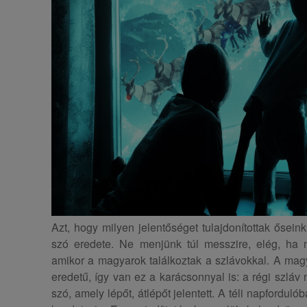
Azt, hogy milyen jelentőséget tulajdonítottak őseink
szó eredete. Ne menjünk túl messzire, elég, ha 
amikor a magyarok találkoztak a szlávokkal. A mag
eredetű, így van ez a karácsonnyal is: a régi szláv 
szó, amely lépőt, átlépőt jelentett. A téli napfordul