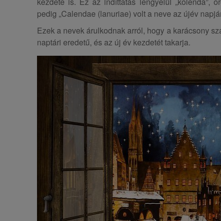
kezdete is. Ez az indíttatás lengyelül „kolenda”, o
pedig „Calendae (lanuriae) volt a neve az újév napjá
Ezek a nevek árulkodnak arról, hogy a karácsony s
naptári eredetű, és az új év kezdetét takarja.