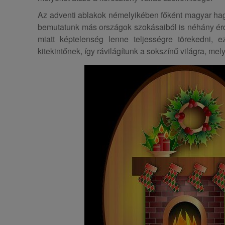
Az adventi ablakok némelyikében főként magyar ha
bemutatunk más országok szokásaiból is néhány é
miatt képtelenség lenne teljességre törekedni, e
kitekintőnek, így rávilágítunk a sokszínű világra, mel