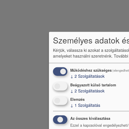
m
e
n
ü
Személyes adatok és
Kérjük, válassza ki azokat a szolgáltatás
amelyeket használni szeretnénk.
További
Működéshez szükséges
(elengedhet
↓
2
Szolgáltatások
Beágyazott külső tartalom
↓
2
Szolgáltatások
Elemzés
↓
1
Szolgáltatás
Az összes kiválasztása
Ezzel a kapcsolóval engedélyezheti/t