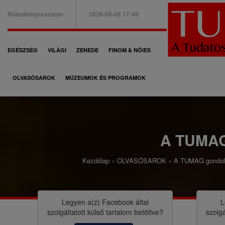
Ugrás
Rólunk
Impresszum
2026-08-06 17:48
a
B
tartalomra
a
F
EGÉSZSÉG
VILÁGI
ZENEDE
FINOM & NŐIES
l
ő
f
OLVASÓSAROK
MÚZEUMOK ÉS PROGRAMOK
n
e
a
l
v
s
i
A TUMA
ő
g
m
Kezdőlap
OLVASÓSAROK
A TUMAG gondol
á
M
e
c
o
n
i
r
Legyen a(z)
Facebook
által
L
ü
szolgáltatott külső tartalom betöltve?
szolgá
ó
z