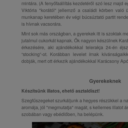
mintára. (A fenyőfaállítás kezdetéről szó lesz majd e
Viktória "korától" jellemző a családi körben való ü
munkanap keretében év végi búcsúztató partit ren
is hívnak vacsorára.
Mint sok más országban, a gyerekek itt is szoktak me
jutalmul cukorkát kapnak. Ők nagyon készülnek Kar
érkezésére, aki ajándékokkal telerakja 24-én éjsz
“stocking”-ot. Korábban levelet írnak kívánságaik
dobják, mert ott érkezik ajándékokkal Karácsony Apó,
Gyerekeknek
Készítsünk illatos, ehető asztaldíszt!
Szegfűszegeket szurkáljunk a hegyes részükkel a na
aromája, jól "megmutatja" magát, s kellemes illatot 
szobában vagy ebédlőben, ha belépünk.