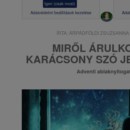
Igen (csak most)
s
Adatvédelmi beállítások kezelése
Adat
a
ÍRTA:
ÁRPÁDFÖLDI ZSUZSANNA
MIRŐL ÁRULKO
KARÁCSONY SZÓ J
Adventi ablaknyitoga