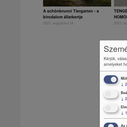
A schönbrunni Tiergarten - a
TENGE
birodalom állatkertje
HOMO
2021. augusztus 18.
2021. au
Személ
Kérjük, vála
amelyeket ha
Műk
↓
Beá
↓
Ele
↓
Az 