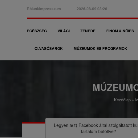
Ugrás
Rólunk
Impresszum
2026-08-09 08:26
a
B
tartalomra
a
F
EGÉSZSÉG
VILÁGI
ZENEDE
FINOM & NŐIES
l
ő
f
OLVASÓSAROK
MÚZEUMOK ÉS PROGRAMOK
n
e
a
l
v
s
i
MÚZEUMO
ő
g
m
Kezdőlap
M
á
M
e
c
o
n
i
r
Legyen a(z)
Facebook
által szolgáltatott kü
ü
tartalom betöltve?
ó