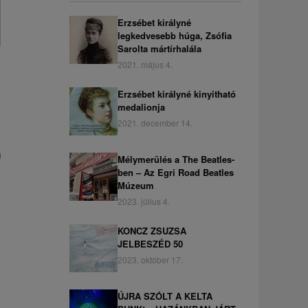
Erzsébet királyné
legkedvesebb húga, Zsófia
Sarolta mártírhalála
2021. május 4.
Erzsébet királyné kinyitható
medalionja
2021. december 14.
Mélymerülés a The Beatles-
ben – Az Egri Road Beatles
Múzeum
2023. július 4.
KONCZ ZSUZSA
JELBESZÉD 50
2023. október 17.
ÚJRA SZÓLT A KELTA