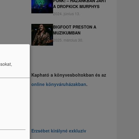
PUNK! – HAZÁNKBAN JÁRT
A DROPKICK MURPHYS
2024. június 13.
BIGFOOT PRESTON A
MUZIKUMBAN
2025. március 30.
ásokat,
Kapható a könyvesboltokban és az
online könyváruházakban
.
Erzsébet királyné exkluzív