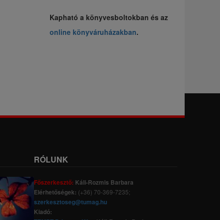
Kapható a könyvesboltokban és az
online könyváruházakban
.
RÓLUNK
Főszerkesztő:
Káli-Rozmis Barbara
Elérhetőségek:
(+36) 70-369-7235;
szerkesztoseg@tumag.hu
Kiadó: