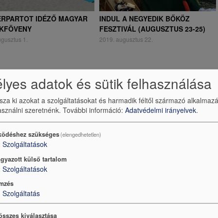
RPARTOT IDÉZŐ MAGYAR
INDUL A NEGYEDIK BŐKÖZ
KFÖVENY
FESZTIVÁL (AUGUSZTUS 23-25)
gusztus 1.
2019. augusztus 22.
yes adatok és sütik felhasználása
ssza ki azokat a szolgáltatásokat és harmadik féltől származó alkalmaz
sználni szeretnénk.
További információ:
Adatvédelmi irányelvek
.
ödéshez szükséges
(elengedhetetlen)
2
Szolgáltatások
gyazott külső tartalom
2
Szolgáltatások
mzés
1
Szolgáltatás
összes kiválasztása