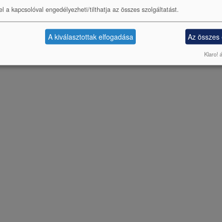
el a kapcsolóval engedélyezheti/tilthatja az összes szolgáltatást.
A kiválasztottak elfogadása
Az összes
Klaro! 