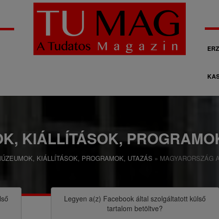
M
ERZ
á
KAS
s
o
d
l
K, KIÁLLÍTÁSOK, PROGRAMOK
a
ÚZEUMOK, KIÁLLÍTÁSOK, PROGRAMOK, UTAZÁS
MAGYARORSZÁG A
g
o
s
lső
Legyen a(z)
Facebook
által szolgáltatott külső
tartalom betöltve?
n