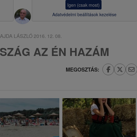
a
Igen (csak most)
v
Adatvédelmi beállítások kezelése
i
g
AJDA LÁSZLÓ
2016. 12. 08.
á
SZÁG AZ ÉN HAZÁM
c
i
MEGOSZTÁS:
ó