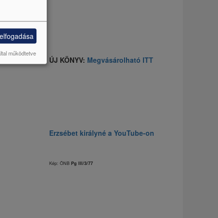
 elfogadása
által működtetve
ÚJ KÖNYV:
Megvásárolható ITT
Erzsébet királyné a YouTube-on
Kép: ÖNB
Pg III/3/77