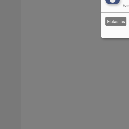
Ezz
Elutasítás