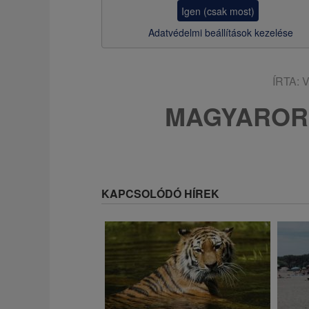
z
Igen (csak most)
s
Adatvédelmi beállítások kezelése
a
ÍRTA:
V
MAGYAROR
KAPCSOLÓDÓ HÍREK