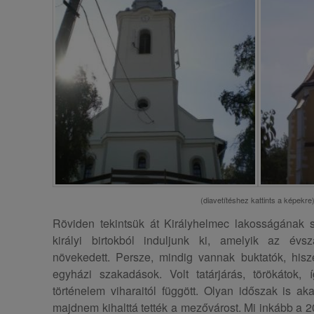
(diavetítéshez kattints a képekre
Röviden tekintsük át Királyhelmec lakosságának 
királyi birtokból induljunk ki, amelyik az év
növekedett. Persze, mindig vannak buktatók, hisze
egyházi szakadások. Volt tatárjárás, törökátok,
történelem viharaitól függött. Olyan időszak is ak
majdnem kihalttá tették a mezővárost. Mi inkább a 2