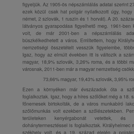
figyeljük. Az 1905-ös népszámlálás adatai szerint 2
ezek közül csak hat polgár nyilatkozott úgy, ho
német, 2 szlovák, 1 ruszin és 1 horvát). A 20. száz
látványos gyarapodása figyelhető meg. 1961-ben 
volt, de már 2001-ben a népszámlálás adata
büszkélkedhetett a város. Említettem, hogy Király
nemzetiségi összetételt vesszük figyelembe, több
Igaz, hogy az elmúlt években itt is változik a sz
magyar, 18,9% szlovák, 3,26% roma, és a többi m
városnak, 2011-ben már a magyar nemzetiség csökke
73,66% magyar, 19,43% szlovák, 3,95% rom
Ezen a környéken már évszázadok óta a szőlő
foglalkoztak. Igaz, hogy a híres szőlőket még a 18.
főnemesek birtokolták, de a város munkabíró lak
szőlőmunkás volt ezekben a szőlészetekben. Pers
területeken kenyérgabonát vetettek, és
dohánytermesztéssel is foglalkoztak. Királyhelmec 
székhely volt, és a 19. század elején a polgáro