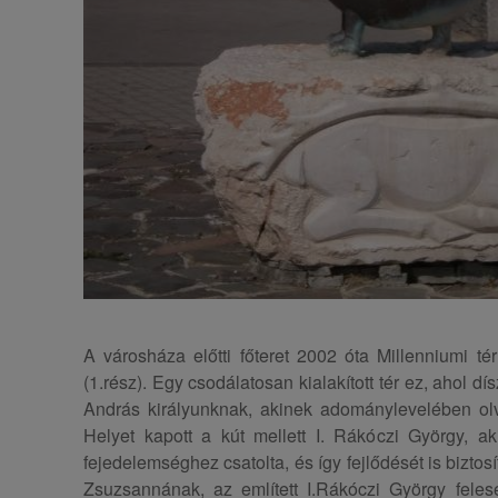
A városháza előtti főteret 2002 óta Millenniumi t
(1.rész). Egy csodálatosan kialakított tér ez, ahol d
András királyunknak, akinek adománylevelében ol
Helyet kapott a kút mellett I. Rákóczi György, ak
fejedelemséghez csatolta, és így fejlődését is biztos
Zsuzsannának, az említett I.Rákóczi György felesé