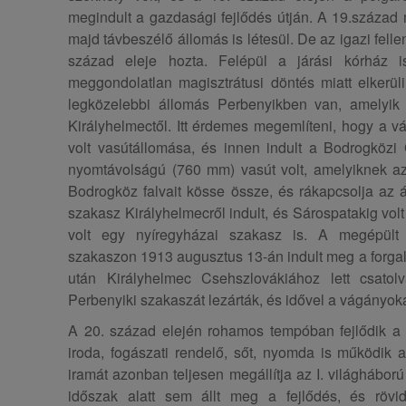
megindult a gazdasági fejlődés útján. A 19.század m
majd távbeszélő állomás is létesül. De az igazi fell
század eleje hozta. Felépül a járási kórház 
meggondolatlan magisztrátusi döntés miatt elkerül
legközelebbi állomás Perbenyikben van, amelyik 
Királyhelmectől. Itt érdemes megemlíteni, hogy a v
volt vasútállomása, és innen indult a Bodrogközi
nyomtávolságú (760 mm) vasút volt, amelyiknek az 
Bodrogköz falvait kösse össze, és rákapcsolja az á
szakasz Királyhelmecről indult, és Sárospatakig vol
volt egy nyíregyházai szakasz is. A megépült 
szakaszon 1913 augusztus 13-án indult meg a forgal
után Királyhelmec Csehszlovákiához lett csatolv
Perbenyiki szakaszát lezárták, és idővel a vágányokat
A 20. század elején rohamos tempóban fejlődik a
iroda, fogászati rendelő, sőt, nyomda is működik a
iramát azonban teljesen megállítja az I. világháború
időszak alatt sem állt meg a fejlődés, és röv