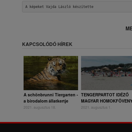
A képeket Vajda László készítette
ME
KAPCSOLÓDÓ HÍREK
A schönbrunni Tiergarten -
TENGERPARTOT IDÉZŐ
a birodalom állatkertje
MAGYAR HOMOKFÖVEN
2021. augusztus 18.
2021. augusztus 1.