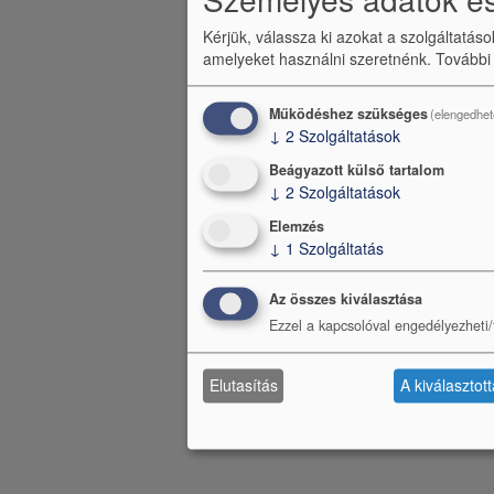
Kérjük, válassza ki azokat a szolgáltatás
amelyeket használni szeretnénk.
További
Működéshez szükséges
(elengedhet
↓
2
Szolgáltatások
Beágyazott külső tartalom
↓
2
Szolgáltatások
Elemzés
↓
1
Szolgáltatás
Az összes kiválasztása
Ezzel a kapcsolóval engedélyezheti/t
Elutasítás
A kiválasztot