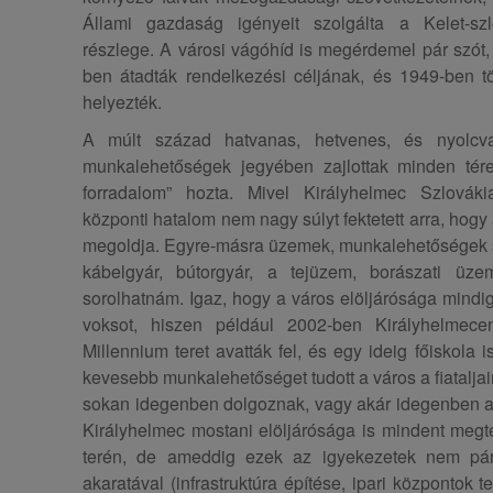
Állami gazdaság igényeit szolgálta a Kelet-szl
részlege. A városi vágóhíd is megérdemel pár szót,
ben átadták rendelkezési céljának, és 1949-ben t
helyezték.
A múlt század hatvanas, hetvenes, és nyolcv
munkalehetőségek jegyében zajlottak minden tére
forradalom” hozta. Mivel Királyhelmec Szlovák
központi hatalom nem nagy súlyt fektetett arra, hogy
megoldja. Egyre-másra üzemek, munkalehetőségek s
kábelgyár, bútorgyár, a tejüzem, borászati üz
sorolhatnám. Igaz, hogy a város elöljárósága mindig i
voksot, hiszen például 2002-ben Királyhelmece
Millennium teret avatták fel, és egy ideig főiskola 
kevesebb munkalehetőséget tudott a város a fiataljai
sokan idegenben dolgoznak, vagy akár idegenben ala
Királyhelmec mostani elöljárósága is mindent meg
terén, de ameddig ezek az igyekezetek nem pár
akaratával (infrastruktúra építése, ipari központok 