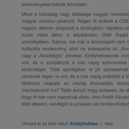
eredményeket tudnak felmutatni.
Mivel a lakosság nagy többsége magyar nemzetiségű
magyar vonalon jellemző. Régen itt székelt a CS
nagyon aktívan dolgozott a bodrogközi népitánc-cs
húzta nekik akkor a talpalávalót, Oláh Árpád 
személyében. Sajnos, ma már a tánccsoport nem m
kulturális rendezvény, ahol ne szerepelne az „Árv
vagy a „Nosztalgia” zenekar. Királyhelmecnek mind
volt, és a színjátszók a mai napig színvonalas 
közönséget. Több sportágban is jól szerepelnek 
városnak régen is volt, és a mai napig működik a f
lábtenisz csapata az ország élvonalába tartoz
mezővárosról írni? Talán annyit, hogy szívesen, és tá
hogy itt már nem maradnak éhen, mint Petőfi Sándor
több étterem, vendéglő is szívesen lát minden Királ
Olvasd el az első részt:
Királyhelmec
1. rész