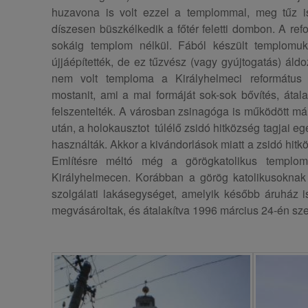
huzavona is volt ezzel a templommal, meg tűz is
díszesen büszkélkedik a főtér feletti dombon. A r
sokáig templom nélkül. Fából készült templomuk
újjáépítették, de ez tűzvész (vagy gyújtogatás) áldo
nem volt temploma a Királyhelmeci református 
mostanit, ami a mai formáját sok-sok bővítés, átal
felszentelték. A városban zsinagóga is működött már 
után, a holokausztot túlélő zsidó hitközség tagjai e
használták. Akkor a kivándorlások miatt a zsidó hit
Említésre méltó még a görögkatolikus templom 
Királyhelmecen. Korábban a görög katolikusoknak
szolgálati lakásegységet, amelyik később áruház is
megvásároltak, és átalakítva 1996 március 24-én sz