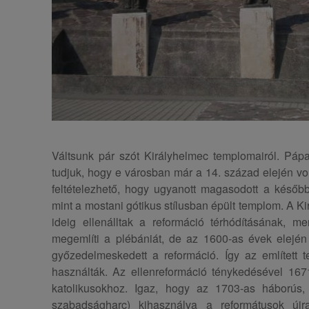
Váltsunk pár szót Királyhelmec templomairól. Pápa
tudjuk, hogy e városban már a 14. század elején vol
feltételezhető, hogy ugyanott magasodott a később
mint a mostani gótikus stílusban épült templom. A K
ideig ellenálltak a reformáció térhódításának, 
megemlíti a plébániát, de az 1600-as évek elején a
győzedelmeskedett a reformáció. Így az említett 
használták. Az ellenreformáció ténykedésével 167
katolikusokhoz. Igaz, hogy az 1703-as háborús,
szabadságharc) kihasználva a reformátusok újr