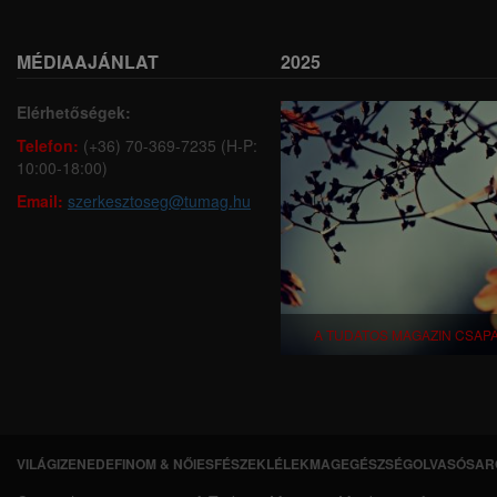
MÉDIAAJÁNLAT
2025
Elérhetőségek:
Telefon:
(+36) 70-369-7235 (H-P:
10:00-18:00)
Email:
szerkesztoseg@tumag.hu
A TUDATOS MAGAZIN CSAP
VILÁGI
ZENEDE
FINOM & NŐIES
FÉSZEK
LÉLEKMAG
EGÉSZSÉG
OLVASÓSAR
L