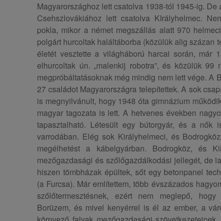
Magyarországhoz lett csatolva 1938-tól 1945-ig. De a
Csehszlovákiához lett csatolva KIrályhelmec. Nem
pokla, mikor a német megszállás alatt 970 helmeci
polgárt hurcoltak haláltáborba (közülük alig százan té
életét vesztette a világháború harcai során, már 
elhurcoltak ún. „malenkij robotra”, és közülük 99
megpróbáltatásoknak még mindig nem lett vége. A 
27 családot Magyarországra telepítettek. A sok csa
is megnyilvánult, hogy 1948 óta gimnázium működik
magyar tagozata is lett. A hetvenes években nagyo
tapasztalható. Létesült egy bútorgyár, és a nők i
varrodában. Elég sok Királyhelmeci, és Bodrogköz 
megélhetést a kábelgyárban. Bodrogköz, és Kir
mezőgazdasági és szőlőgazdálkodási jellegét, de las
hiszen tömbházak épültek, sőt egy betonpanel techno
(a Furcsa). Már említettem, több évszázados hagyo
szőlőtermesztésnek, ezért nem meglepő, hogy 
Borüzem, és mivel kenyérrel is él az ember, a vá
környező falvak mezőgazdasági szövetkezeteinek,