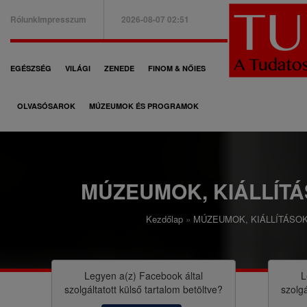
Ugrás
Rólunk
Impresszum
2026-08-07 02:51
a
B
tartalomra
a
F
EGÉSZSÉG
VILÁGI
ZENEDE
FINOM & NŐIES
l
ő
f
OLVASÓSAROK
MÚZEUMOK ÉS PROGRAMOK
n
e
a
l
v
s
i
MÚZEUMOK, KIÁLLÍT
ő
g
m
Kezdőlap
MÚZEUMOK, KIÁLLÍTÁSO
á
M
e
c
o
n
i
r
Legyen a(z)
Facebook
által
L
ü
szolgáltatott külső tartalom betöltve?
szolgá
ó
z