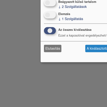
Beágyazott külső tartalom
↓
2
Szolgáltatások
Elemzés
↓
1
Szolgáltatás
Az összes kiválasztása
Ezzel a kapcsolóval engedélyezheti/t
Elutasítás
A kiválasztot