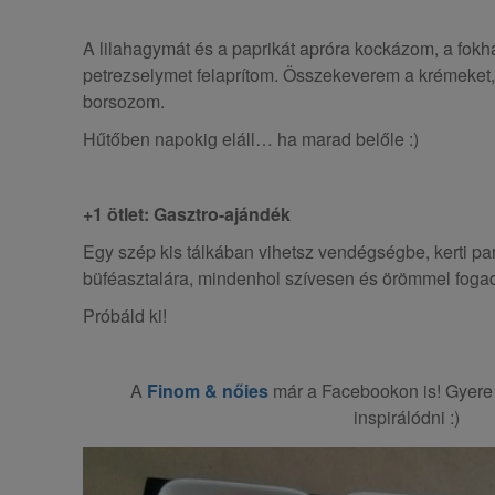
A lilahagymát és a paprikát apróra kockázom, a fok
petrezselymet felaprítom. Összekeverem a krémeket, 
borsozom.
Hűtőben napokig eláll… ha marad belőle :)
+1 ötlet: Gasztro-ajándék
Egy szép kis tálkában vihetsz vendégségbe, kerti par
büféasztalára, mindenhol szívesen és örömmel foga
Próbáld ki!
A
Finom & nőies
már a Facebookon is! Gyere 
inspirálódni :)