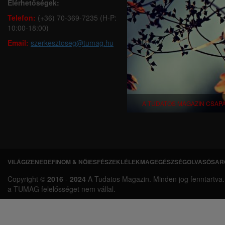
Elérhetőségek:
Telefon:
(+36) 70-369-7235 (H-P:
10:00-18:00)
Email:
szerkesztoseg@tumag.hu
A TUDATOS MAGAZIN CSAP
VILÁGI
ZENEDE
FINOM & NŐIES
FÉSZEK
LÉLEKMAG
EGÉSZSÉG
OLVASÓSAR
L
Copyright ©
2016
-
2024
A Tudatos Magazin. Minden jog fenntartva. A 
á
a TUMAG felelősséget nem vállal.
b
l