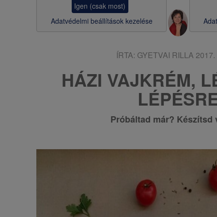
Igen (csak most)
s
Adatvédelmi beállítások kezelése
Adat
a
ÍRTA:
GYETVAI RILLA
2017. 
HÁZI VAJKRÉM, 
LÉPÉSR
Próbáltad már? Készítsd 