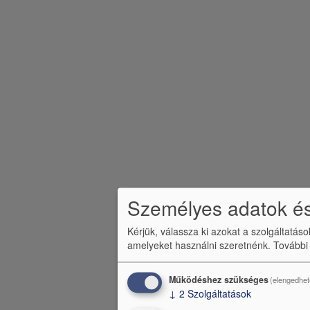
é
c
m
e
n
ü
Személyes adatok és
Kérjük, válassza ki azokat a szolgáltatás
amelyeket használni szeretnénk.
További
Működéshez szükséges
(elengedhet
↓
2
Szolgáltatások