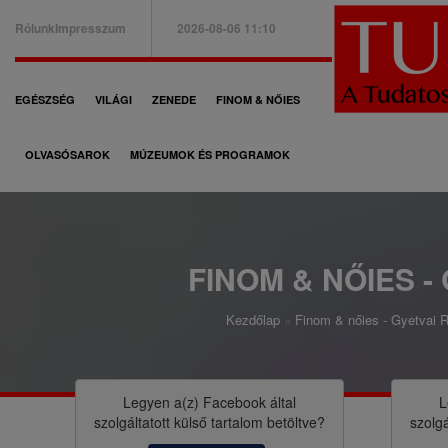
Ugrás
Rólunk
Impresszum
2026-08-06 11:10
a
B
tartalomra
a
F
EGÉSZSÉG
VILÁGI
ZENEDE
FINOM & NŐIES
l
ő
f
OLVASÓSAROK
MÚZEUMOK ÉS PROGRAMOK
n
e
a
l
v
s
i
FINOM & NŐIES -
ő
g
m
Kezdőlap
Finom & nőies - Gyetvai Ri
á
M
e
c
o
n
i
r
Legyen a(z)
Facebook
által
L
ü
szolgáltatott külső tartalom betöltve?
szolgá
ó
z