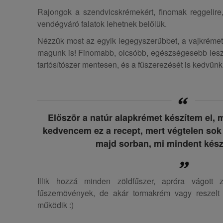
Rajongok a szendvicskrémekért, finomak reggelire
vendégváró falatok lehetnek belőlük.
Nézzük most az egyik legegyszerűbbet, a vajkrémet
magunk is! Finomabb, olcsóbb, egészségesebb lesz, m
tartósítószer mentesen, és a fűszerezését is kedvünk 
Először a natúr alapkrémet készítem el, 
kedvencem ez a recept, mert végtelen sok
majd sorban, mi mindent készí
Illik hozzá minden zöldfűszer, apróra vágott z
fűszernövények, de akár tormakrém vagy reszelt 
működik :)