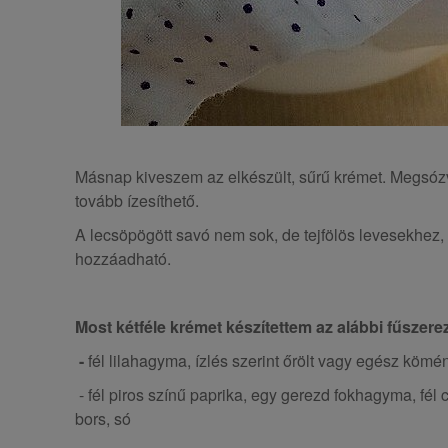
Másnap kiveszem az elkészült, sűrű krémet. Megsóz
tovább ízesíthető.
A lecsöpögött savó nem sok, de tejfölös levesekhez,
hozzáadható.
Most kétféle krémet készítettem az alábbi fűszere
-
fél lilahagyma, ízlés szerint őrölt vagy egész kömén
- fél piros színű paprika, egy gerezd fokhagyma, fél 
bors, só