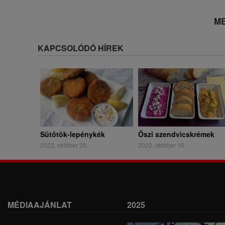
ME
KAPCSOLÓDÓ HÍREK
Sütőtök-lepénykék
Őszi szendvicskrémek
2022. október 20.
2022. október 16.
MÉDIAAJÁNLAT
2025