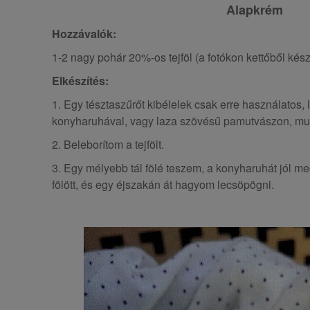
Alapkrém
Hozzávalók:
1-2 nagy pohár 20%-os tejföl (a fotókon kettőből kés
Elkészítés:
1. Egy tésztaszűrőt kibélelek csak erre használatos,
konyharuhával, vagy laza szövésű pamutvászon, mus
2. Beleborítom a tejfölt.
3. Egy mélyebb tál fölé teszem, a konyharuhát jól m
fölött, és egy éjszakán át hagyom lecsöpögni.