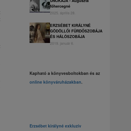
UNOKÁJA - Auguszta
l
főhercegné
t
2025. április 28.
t
ERZSÉBET KIRÁLYNÉ
GÖDÖLLŐI FÜRDŐSZOBÁJA
ÉS HÁLÓSZOBÁJA
2019. január 6.
t
,
Kapható a könyvesboltokban és az
s
online könyváruházakban
.
e
Erzsébet királyné exkluzív