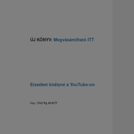
ÚJ KÖNYV:
Megvásárolható ITT
Erzsébet királyné a YouTube-on
Kép: ÖNB
Pg III/3/77