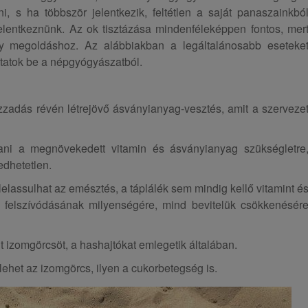
ni, s ha többször jelentkezik, feltétlen a saját panaszainkbó
 jelentkeznünk. Az ok tisztázása mindenféleképpen fontos, mer
y megoldáshoz. Az alábbiakban a legáltalánosabb eseteke
tatok be a népgyógyászatból.
zadás révén létrejövő ásványianyag-vesztés, amit a szerveze
ítani a megnövekedett vitamin és ásványianyag szükségletre
edhetetlen.
elassulhat az emésztés, a táplálék sem mindig kellő vitamint é
k felszívódásának milyenségére, mind bevitelük csökkenésér
izomgörcsöt, a hashajtókat emlegetik általában.
 lehet az izomgörcs, ilyen a cukorbetegség is.