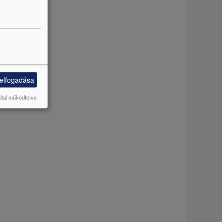
a
j
 elfogadása
k
a
által működtetve
ő