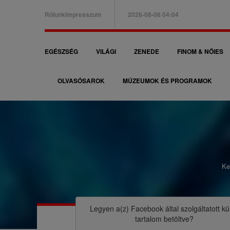
Ugrás
Rólunk
Impresszum
2026-08-06 04:04
a
B
tartalomra
a
F
EGÉSZSÉG
VILÁGI
ZENEDE
FINOM & NŐIES
l
ő
f
OLVASÓSAROK
MÚZEUMOK ÉS PROGRAMOK
n
e
a
l
v
s
i
ő
g
m
Ke
á
M
e
c
o
n
i
r
Legyen a(z)
Facebook
által szolgáltatott kü
ü
tartalom betöltve?
ó