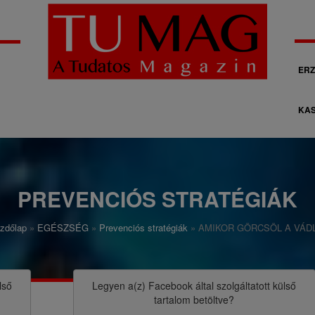
M
ERZ
á
KAS
s
o
d
l
PREVENCIÓS STRATÉGIÁK
a
zdőlap
EGÉSZSÉG
Prevenciós stratégiák
AMIKOR GÖRCSÖL A VÁD
g
o
s
lső
Legyen a(z)
Facebook
által szolgáltatott külső
tartalom betöltve?
n