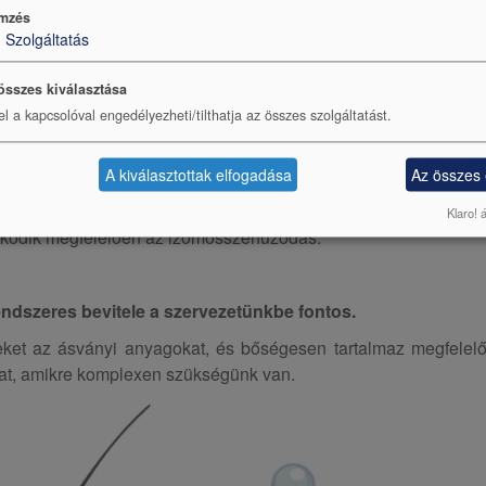
mzés
1
Szolgáltatás
hol rendszeres mézes-almaecet fogyasztókká váltak ezek 
összes kiválasztása
el a kapcsolóval engedélyezheti/tilthatja az összes szolgáltatást.
 bármely részén, de legjellemzőbbek a vádli és a lábfe
A kiválasztottak elfogadása
Az összes
ngerlés következtében alakulnak ki.
Az említett élethelyzete
tság, keringési zavarok is, ekkor általában a kálium- és 
Klaro! 
ködik megfelelően az izomösszehúzódás.
ndszeres bevitele a szervezetünkbe fontos.
eket az ásványi anyagokat, és bőségesen tartalmaz megfelel
t, amikre komplexen szükségünk van.