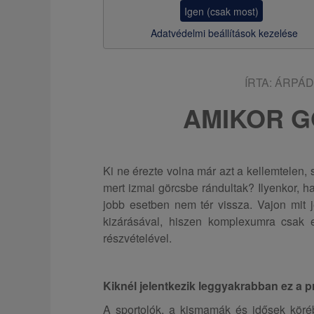
z
Igen (csak most)
s
Adatvédelmi beállítások kezelése
a
ÍRTA:
ÁRPÁD
AMIKOR G
Ki ne érezte volna már azt a kellemtelen, 
mert izmai görcsbe rándultak? Ilyenkor, 
jobb esetben nem tér vissza. Vajon mit j
kizárásával, hiszen komplexumra csak 
részvételével.
Kiknél jelentkezik leggyakrabban ez a 
A sportolók, a kismamák és idősek köré