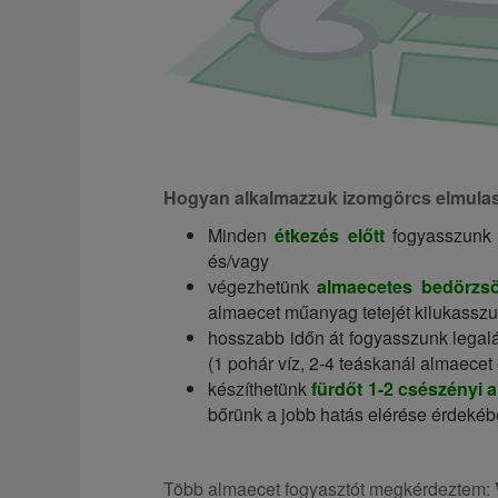
Hogyan alkalmazzuk izomgörcs elmulasz
Minden
étkezés előtt
fogyasszun
és/vagy
végezhetünk
almaecetes bedörzsö
almaecet műanyag tetejét kilukasszu
hosszabb időn át fogyasszunk lega
(1 pohár víz, 2-4 teáskanál almaecet
készíthetünk
fürdőt 1-2 csészényi 
bőrünk a jobb hatás elérése érdekéb
Több almaecet fogyasztót megkérdeztem: