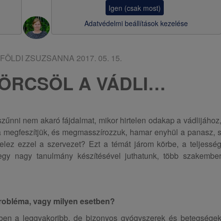
a
Igen (csak most)
v
Adatvédelmi beállítások kezelése
i
g
FÖLDI ZSUZSANNA
2017. 05. 15.
á
ÖRCSÖL A VÁDLI…
c
i
ó
szűnni nem akaró fájdalmat, mikor hirtelen odakap a vádlijához
ha megfeszítjük, és megmasszírozzuk, hamar enyhül a panasz, 
elez ezzel a szervezet? Ezt a témát járom körbe, a teljessé
egy nagy tanulmány készítésével juthatunk, több szakembe
probléma, vagy milyen esetben?
ben a leggyakoribb, de bizonyos gyógyszerek és betegsége