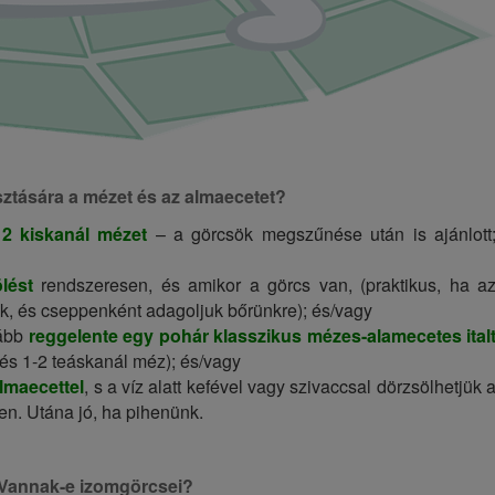
tására a mézet és az almaecetet?
k
2 kiskanál mézet
– a görcsök megszűnése után is ajánlott
lést
rendszeresen, és amikor a görcs van, (praktikus, ha a
k, és cseppenként adagoljuk bőrünkre); és/vagy
lább
reggelente egy pohár klasszikus mézes-alamecetes ital
 és 1-2 teáskanál méz); és/vagy
almaecettel
, s a víz alatt kefével vagy szivaccsal dörzsölhetjük 
en. Utána jó, ha pihenünk.
Vannak-e izomgörcsei?