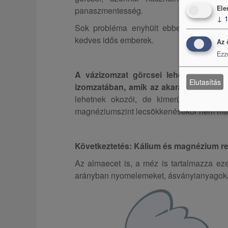
Ele
panaszmentesség.
↓
Sok probléma enyhült ebben klubban, a
kedves idős emberek.
Az 
Ezz
A vázizomzat görcsei lehetnek a test
Elutasítás
izomzatában, amik az akaratlan idegi i
lehetnek okozói, de kimerültség, fárad
magnéziumszint lecsökkenésekor nem mű
Következtetés: Kálium és magnézium re
Az almaecet is, a méz is tartalmazza ez
arányban nyomelemeket, ásványianyagoka