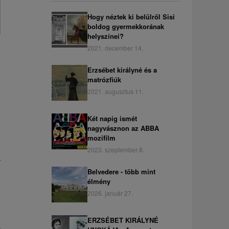
Hogy néztek ki belülről Sisi
boldog gyermekkorának
helyszínei?
2021. december 14.
Erzsébet királyné és a
matrózfiúk
2021. augusztus 11.
Két napig ismét
,
nagyvásznon az ABBA
s
mozifilm
g
2023. szeptember 8.
r
Belvedere - több mint
élmény
2026. január 27.
ERZSÉBET KIRÁLYNÉ
k