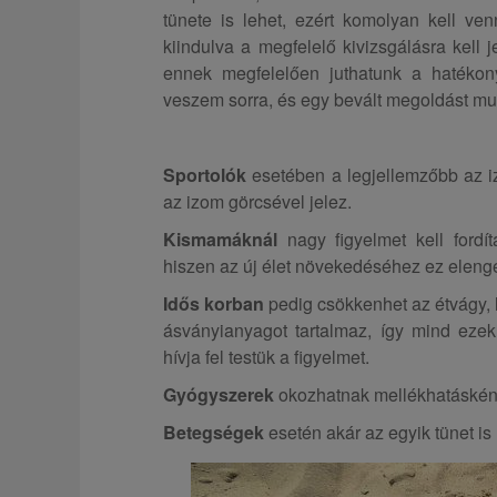
tünete is lehet, ezért komolyan kell ven
kiindulva a megfelelő kivizsgálásra kell
ennek megfelelően juthatunk a hatékon
veszem sorra, és egy bevált megoldást mu
Sportolók
esetében a legjellemzőbb az iz
az izom görcsével jelez.
Kismamáknál
nagy figyelmet kell ford
hiszen az új élet növekedéséhez ez eleng
Idős korban
pedig csökkenhet az étvágy, l
ásványianyagot tartalmaz, így mind eze
hívja fel testük a figyelmet.
Gyógyszerek
okozhatnak mellékhatásként 
Betegségek
esetén akár az egyik tünet is