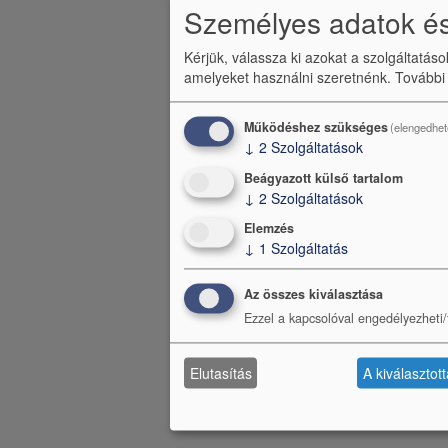
Személyes adatok és
e
n
Kérjük, válassza ki azokat a szolgáltatás
amelyeket használni szeretnénk.
További
ü
Működéshez szükséges
(elengedhet
↓
2
Szolgáltatások
Beágyazott külső tartalom
↓
2
Szolgáltatások
Elemzés
↓
1
Szolgáltatás
Az összes kiválasztása
Ezzel a kapcsolóval engedélyezheti/t
Elutasítás
A kiválasztot