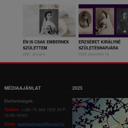
ÉN IS CSAK EMBERNEK
ERZSÉBET KIRÁLYNÉ
SZÜLETTEM
SZÜLETÉSNAPJÁRA
2021. június 4.
2020. december 19.
MÉDIAAJÁNLAT
2025
Elérhetőségek:
Telefon:
(+36) 70-369-7235 (H-P:
10:00-18:00)
Email:
szerkesztoseg@tumag.hu