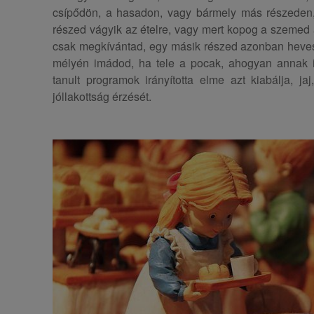
csípődön, a hasadon, vagy bármely más részeden, a
részed vágyik az ételre, vagy mert kopog a szemed
csak megkívántad, egy másik részed azonban hevese
mélyén imádod, ha tele a pocak, ahogyan annak 
tanult programok irányította elme azt kiabálja, jaj
jóllakottság érzését.