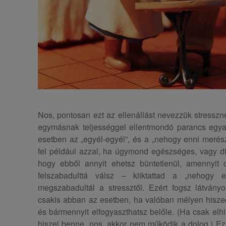
Nos, pontosan ezt az ellenállást nevezzük stresszne
egymásnak teljességgel ellentmondó parancs egya
esetben az „egyél-egyél”, és a „nehogy enni merésze
fel például azzal, ha úgymond egészséges, vagy dié
hogy ebből annyit ehetsz büntetlenül, amennyit 
felszabadulttá válsz – kiiktattad a „nehogy e
megszabadultál a stressztől. Ezért fogsz látványo
csakis abban az esetben, ha valóban mélyen hiszed
és bármennyit elfogyaszthatsz belőle. (Ha csak el
hiszel benne, nos, akkor nem működik a dolog.) Ez 