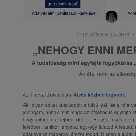
Igen (csak most)
s
Adatvédelmi beállítások kezelése
Adat
a
ÍRTA:
KÓSA ELLA
2016. 11
„NEHOGY ENNI ME
A tudatosság mint egyfajta fogyókúrás „
Az étel nem az ellensé
Az 1. rész itt olvasható:
Alvás közben
fogyunk
Aki olyan sokat küszködött a túlsúllyal, és a tőle 
jómagam, annak már maga az étkezés is egyfajta str
hogy minden a fejben dől el. Figyeld csak meg,
fejedben, amikor lenyelsz egy-egy falatot! A tested,
odafigyelsz magadra, érezni fogod. Hiszen a tudat, 