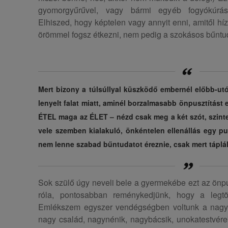
gyomorgyűrűvel, vagy bármi egyéb fogyókúrás 
Elhiszed, hogy képtelen vagy annyit enni, amitől híz
örömmel fogsz étkezni, nem pedig a szokásos bűntud
Mert bizony a túlsúllyal küszködő embernél előbb-ut
lenyelt falat miatt, aminél borzalmasabb önpusztítást 
ÉTEL maga az ÉLET – nézd csak meg a két szót, szinte
vele szemben kialakuló, önkéntelen ellenállás egy pu
nem lenne szabad bűntudatot éreznie, csak mert táplál
Sok szülő úgy neveli bele a gyermekébe ezt az önpus
róla, pontosabban reménykedjünk, hogy a legtö
Emlékszem egyszer vendégségben voltunk a nagy
nagy család, nagynénik, nagybácsik, unokatestvérek