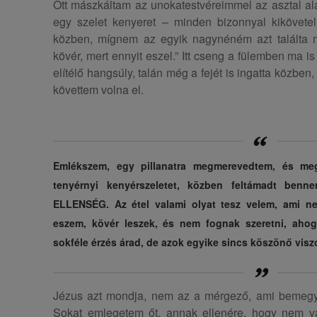
Ott mászkáltam az unokatestvéreimmel az asztal al
egy szelet kenyeret – minden bizonnyal kikövetel
közben, mígnem az egyik nagynéném azt találta m
kövér, mert ennyit eszel.” Itt cseng a fülemben ma is
elítélő hangsúly, talán még a fejét is ingatta közben
követtem volna el.
Emlékszem, egy pillanatra megmerevedtem, és m
tenyérnyi kenyérszeletet, közben feltámadt be
ELLENSÉG. Az étel valami olyat tesz velem, ami ne
eszem, kövér leszek, és nem fognak szeretni, ah
sokféle érzés árad, de azok egyike sincs köszönő visz
Jézus azt mondja, nem az a mérgező, ami bemegy
Sokat emlegetem őt, annak ellenére, hogy nem 