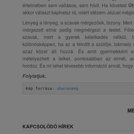
értelmében sem vallásos, sem hívő. Ha követed
Út
akkor választ kaphatsz rá, miért idézem Jézust mégis
Lényeg a lényeg, a szavak mérgezőek, bizony. Mert 
mérgezett elme pedig megmérgezi a testet. Fől
szavak, mert a gyerek kételkedés nélkül, bá
különösképpen, ha az a felnőtt a szülője, bármely s
azaz közel áll hozzá. És amit gyermekként e
mételyezheti a lelket, pontosabban az elmét, a
hordoz. És mi lehet tévesebb információ annál, hogy
Folytatjuk.
Kép forrása: 
sharonang
ME
KAPCSOLÓDÓ HÍREK