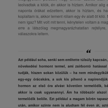
leolvadtak a kilók, én akkor is híztam. Amikor alig 
naponta órákat edzettem, akkor is híztam, és h
koplaltam is, akkor lement rólam egy év alatt öt kiló
nem igaz? Mit volt mit tenni, kénytelen voltam a ma
erre a látszólag megmagyarázhatatlan rejtélyr
válaszokra leltem.
Azt például soha, senki sem említette túlsúly kapcsán
növekedési hormont termel, ami zsírbontó hatással b
tudják, hiszen sokan közülük – ha nem mindegyikük
egy-egy órácskára, a sok kis pihenő a napirendjük
hormon az első óra alvást követően termelődik, bá
akkor is csak ugyanannyi. Ám ha többször alszol 
termelődik belőle. Ezt például a magam bőrén tapaszt
után, amikor szinte nem is aludtam fél éven át, azt