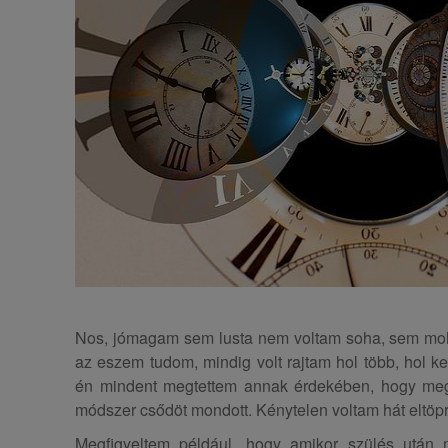
Nos, jómagam sem lusta nem voltam soha, sem mohó
az eszem tudom, mindig volt rajtam hol több, hol ke
én mindent megtettem annak érdekében, hogy meg
módszer csődöt mondott. Kénytelen voltam hát eltöpre
Megfigyeltem például, hogy amikor szülés után