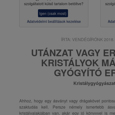
szolgáltatott külső tartalom betöltve?
szolgá
s
Igen (csak most)
a
Adatvédelmi beállítások kezelése
Adat
ÍRTA:
VENDÉGÍRÓNK
2018. 
UTÁNZAT VAGY ER
KRISTÁLYOK MÁ
GYÓGYÍTÓ E
Kristálygyógyásza
Ahhoz, hogy egy ásványt vagy drágakövet pontos
szaktudás kell. Persze némely ismertebb ásv
kristályalakjában van, akár egy jó könyvvel is me