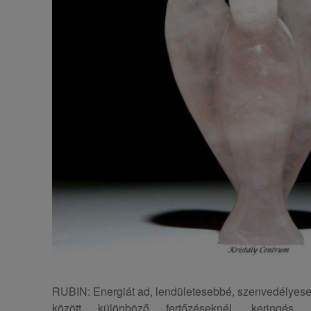
RUBIN: Energiát ad, lendületesebbé, szenvedélyese
között különböző fertőzéseknél, keringés, v