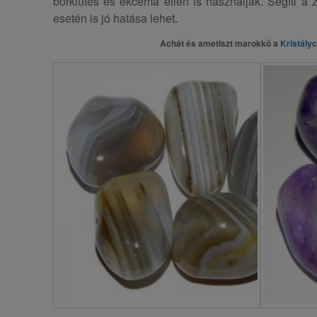
bőrkiütés és ekcéma ellen is használják. Segíti a 
esetén is jó hatása lehet.
Achát és ametiszt marokkő a
Kristály