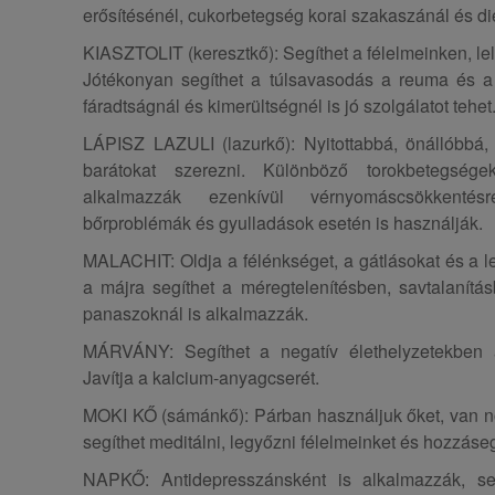
erősítésénél, cukorbetegség korai szakaszánál és dié
KIASZTOLIT (keresztkő): Segíthet a félelmeinken, lelk
Jótékonyan segíthet a túlsavasodás a reuma és a 
fáradtságnál és kimerültségnél is jó szolgálatot tehet
LÁPISZ LAZULI (lazurkő): Nyitottabbá, önállóbbá, 
barátokat szerezni. Különböző torokbetegségek
alkalmazzák ezenkívül vérnyomáscsökkentésr
bőrproblémák és gyulladások esetén is használják.
MALACHIT: Oldja a félénkséget, a gátlásokat és a le
a májra segíthet a méregtelenítésben, savtalanítá
panaszoknál is alkalmazzák.
MÁRVÁNY: Segíthet a negatív élethelyzetekben
Javítja a kalcium-anyagcserét.
MOKI KŐ (sámánkő): Párban használjuk őket, van női
segíthet meditálni, legyőzni félelmeinket és hozzás
NAPKŐ: Antidepresszánsként is alkalmazzák, se