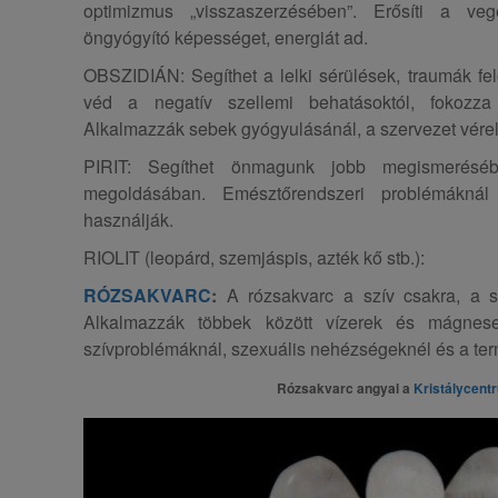
optimizmus „visszaszerzésében”. Erősíti a veg
öngyógyító képességet, energiát ad.
OBSZIDIÁN: Segíthet a lelki sérülések, traumák fel
véd a negatív szellemi behatásoktól, fokozza 
Alkalmazzák sebek gyógyulásánál, a szervezet vérell
PIRIT: Segíthet önmagunk jobb megismeréséb
megoldásában. Emésztőrendszeri problémáknál é
használják.
RIOLIT (leopárd, szemjáspis, azték kő stb.):
RÓZSAKVARC
:
A rózsakvarc a szív csakra, a s
Alkalmazzák többek között vízerek és mágnes
szívproblémáknál, szexuális nehézségeknél és a te
Rózsakvarc angyal a
Kristálycent