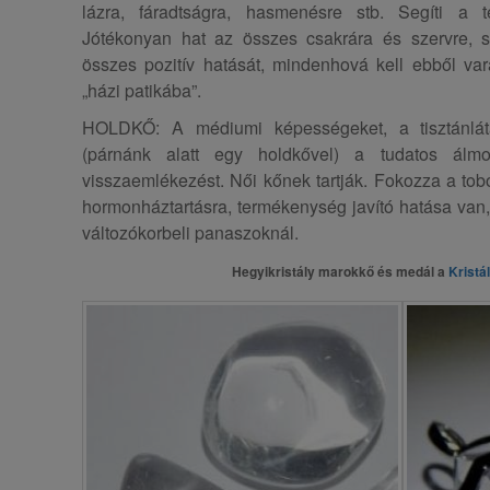
lázra, fáradtságra, hasmenésre stb. Segíti a te
Jótékonyan hat az összes csakrára és szervre, szi
összes pozitív hatását, mindenhová kell ebből var
„házi patikába”.
HOLDKŐ: A médiumi képességeket, a tisztánlátást
(párnánk alatt egy holdkővel) a tudatos álm
visszaemlékezést. Női kőnek tartják. Fokozza a tob
hormonháztartásra, termékenység javító hatása van,
változókorbeli panaszoknál.
Hegyikristály marokkő és medál a
Kristá