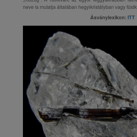
neve is mutatja általában hegyikristályban vagy füstk
Ásványlexikon:
ITT