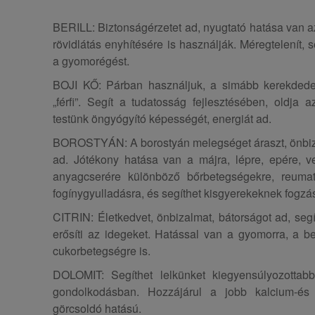
BERILL: Biztonságérzetet ad, nyugtató hatása van 
rövidlátás enyhítésére is használják. Méregtelenít, 
a gyomorégést.
BOJI KŐ: Párban használjuk, a simább kerekdede
„férfi”. Segít a tudatosság fejlesztésében, oldja a
testünk öngyógyító képességét, energiát ad.
BOROSTYÁN: A borostyán melegséget áraszt, önbiz
ad. Jótékony hatása van a májra, lépre, epére, v
anyagcserére különböző bőrbetegségekre, reumati
fogínygyulladásra, és segíthet kisgyerekeknek fogzá
CITRIN: Életkedvet, önbizalmat, bátorságot ad, seg
erősíti az idegeket. Hatással van a gyomorra, a b
cukorbetegségre is.
DOLOMIT: Segíthet lelkünket kiegyensúlyozottabb
gondolkodásban. Hozzájárul a jobb kalcium-é
görcsoldó hatású.