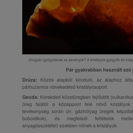
(Hogyan gyógyítanak az ásványok? A kristályok gyógyító és m
Pár gyakrabban használt szó 
Drúza:
Közös alapból kiinduló, az alaphoz ált
párhuzamos növekedésű kristálycsoport.
Geoda:
Kerekded kőzetüregben fejlődött (vulkaniku
üreg falától a középpont felé növő kristályok
tevékenység során ún. gázhólyag üregek képződn
buborékok), és megfelelő feltételek melle
anyagösszetétel) ezekben nőnek a kristályok.