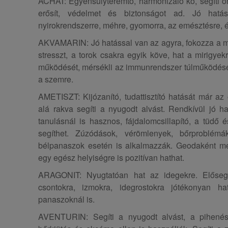
ACHÁT: Egyensúlyteremtő, harmonizáló kő, segíti ö
erősít, védelmet és biztonságot ad. Jó hatá
nyirokrendszerre, méhre, gyomorra, az emésztésre, é
AKVAMARIN: Jó hatással van az agyra, fokozza a m
stresszt, a torok csakra egyik köve, hat a mirigyek
működését, mérsékli az immunrendszer túlműködését,
a szemre.
AMETISZT: Kijózanító, tudattisztító hatását már az
alá rakva segíti a nyugodt alvást. Rendkívül jó h
tanulásnál is hasznos, fájdalomcsillapító, a tüdő 
segíthet. Zúzódások, vérömlenyek, bőrproblém
bélpanaszok esetén is alkalmazzák. Geodaként me
egy egész helyiségre is pozitívan hathat.
ARAGONIT: Nyugtatóan hat az idegekre. Elősegí
csontokra, izmokra, idegrostokra jótékonyan h
panaszoknál is.
AVENTURIN: Segíti a nyugodt alvást, a pihenést