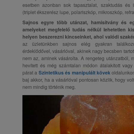
esetben azonban sok tapasztalat, szaktudás és 
(triplet ékszerész lupe, polariszkóp, mikroszkóp, refra
Sajnos egyre több utánzat, hamisítvány és e
amelyeket megfelelő tudás nélkül lehetetlen ki
helyen beszerezni kincseinket, ahol valódi szaké
az üzletünkben sajnos elég gyakran találko
érdeklődővel, vásárlóval, akinek nagy becsben tartot
nem az, aminek vásárolta. A rengeteg utánzatból, mű
hevített és még számtalan módon átalakított vagy
párat a
Szintetikus és manipulált kövek
oldalunko
baj akkor, ha a vásárlóval pontosan közlik, hogy vol
nem mindig történik meg.