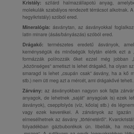
Kristály:
szilárd halmazállapotú anyag, amely
molekulák szabályos rendezett térrácsot alkotnak. A 
hegyikristály) szóból ered.
Mineralógia:
ásványtan, az ásványokkal foglalkoz
latin minare (ásás/bányászás) szóból ered.
Drágakő:
természetes eredetű ásványok, amely
keménységük és minőségük folytán elérik ezt a „r
formázzák polírozzák őket ezzel még jobban „
„közönséges” ametiszt is lehet drágakő, ha olyan s
smaragd is lehet „csupán csak” ásvány, ha a kő mi
stb.) nem üti meg azt a mércét, ami drágakővé teheti.
Zárvány:
az ásványokban nagyon sok fajta zárvány
anyagok, de lehetnek „saját” anyagúak is) ezek le
ásványok), cseppfolyós (víz, kőolaj stb.) és légne
vagy ezek keverékei. A zárványok az igazán 
elmesélhetnek az ásvány „történetéről”. Kvarckristá
folyadékban gázbuborékok ún. libellák, ha mozg
„mozog”. A rutilkvarc az egyik leggyakrabban láth