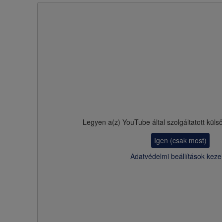
Legyen a(z)
YouTube
által szolgáltatott küls
Igen (csak most)
Adatvédelmi beállítások keze