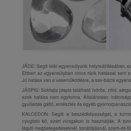
JÁDE: Segít lelki egyensúlyunk helyreállításában, e
Ebben az egyensúlyban nincs ránk hatással sem a ne
Jó hatása van a veseműködésre, a sav-bázis egyensú
JÁSPIS: Sokfajta jáspis található (vörös, zöld, sárga, 
ezek hatása nem egyforma. Általánosan: bátorságo
gyulladás gátló, emésztés és egyéb gyomorpanaszok 
KALCEDON: Segíti a beszédképességet, a kommun
nyugtató kő, ezért vizsgákon is használják. A tor
légúti megbetegedéseknél, torokfájásnál, szem-és 