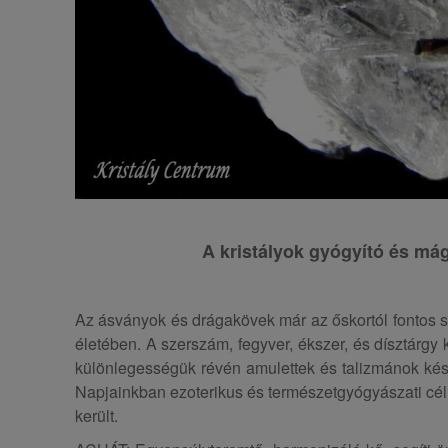
A kristályok gyógyító és mág
Az ásványok és drágakövek már az őskortól fontos s
életében. A szerszám, fegyver, ékszer, és dísztárgy
különlegességük révén amulettek és talizmánok készí
Napjainkban ezoterikus és természetgyógyászati célú
került.