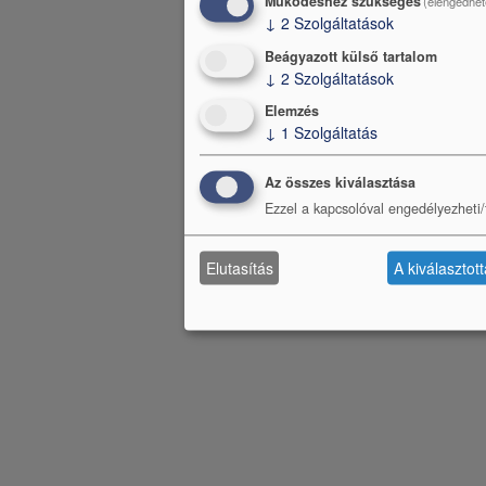
Működéshez szükséges
(elengedhet
↓
2
Szolgáltatások
Beágyazott külső tartalom
↓
2
Szolgáltatások
Elemzés
↓
1
Szolgáltatás
Az összes kiválasztása
Ezzel a kapcsolóval engedélyezheti/t
Elutasítás
A kiválasztot