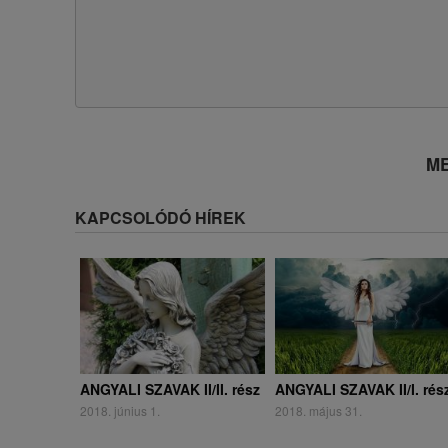
ME
KAPCSOLÓDÓ HÍREK
ANGYALI SZAVAK II/II. rész
ANGYALI SZAVAK II/I. rés
2018. június 1.
2018. május 31.