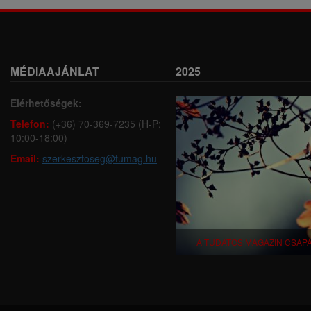
MÉDIAAJÁNLAT
2025
Elérhetőségek:
Telefon:
(+36) 70-369-7235 (H-P:
10:00-18:00)
Email:
szerkesztoseg@tumag.hu
A TUDATOS MAGAZIN CSAP