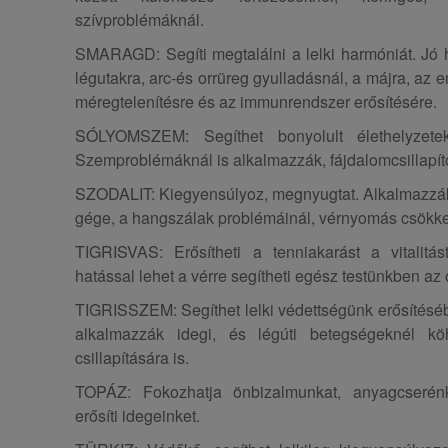
szívproblémáknál.
SMARAGD: Segíti megtalálni a lelki harmóniát. Jó h
légutakra, arc-és orrüreg gyulladásnál, a májra, az e
méregtelenítésre és az immunrendszer erősítésére.
SÓLYOMSZEM: Segíthet bonyolult élethelyzetek
Szemproblémáknál is alkalmazzák, fájdalomcsillapít
SZODALIT: Kiegyensúlyoz, megnyugtat. Alkalmazzák 
gége, a hangszálak problémáinál, vérnyomás csökke
TIGRISVAS: Erősítheti a tenniakarást a vitalitást
hatással lehet a vérre segítheti egész testünkben az
TIGRISSZEM: Segíthet lelki védettségünk erősítéséb
alkalmazzák idegi, és légúti betegségeknél k
csillapítására is.
TOPÁZ: Fokozhatja önbizalmunkat, anyagcserénk
erősíti idegeinket.