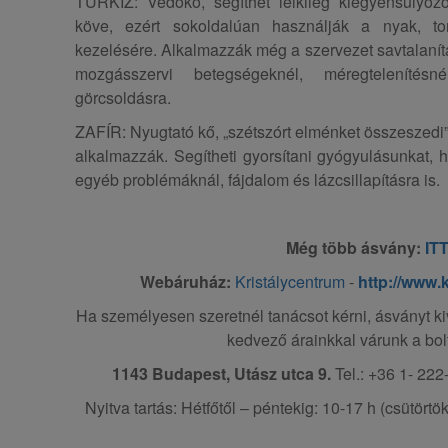
TÜRKIZ: Védőkő, segíthet lelkileg kiegyensúlyozo
köve, ezért sokoldalúan használják a nyak, to
kezelésére. Alkalmazzák még a szervezet savtalanítá
mozgásszervi betegségeknél, méregtelenítésnél
görcsoldásra.
ZAFÍR: Nyugtató kő, „szétszórt elménket összeszedi”
alkalmazzák. Segítheti gyorsítani gyógyulásunkat, h
egyéb problémáknál, fájdalom és lázcsillapításra is.
Még több ásvány:
IT
Webáruház:
Kristálycentrum
-
http://www.
Ha személyesen szeretnél tanácsot kérni, ásványt kiv
kedvező árainkkal várunk a bo
1143 Budapest, Utász utca 9.
Tel.: +36 1- 222
Nyitva tartás: Hétfőtől – péntekig: 10-17 h (csütört