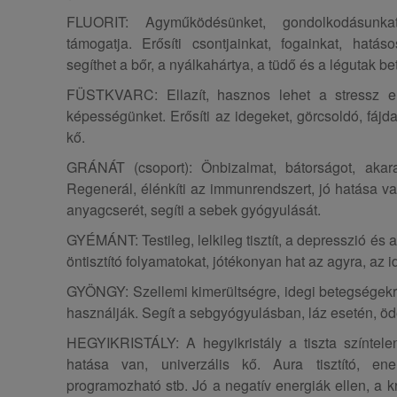
FLUORIT: Agyműködésünket, gondolkodásunkat
támogatja. Erősíti csontjainkat, fogainkat, hatáso
segíthet a bőr, a nyálkahártya, a tüdő és a légutak be
FÜSTKVARC: Ellazít, hasznos lehet a stressz ell
képességünket. Erősíti az idegeket, görcsoldó, fájda
kő.
GRÁNÁT (csoport): Önbizalmat, bátorságot, akara
Regenerál, élénkíti az immunrendszert, jó hatása va
anyagcserét, segíti a sebek gyógyulását.
GYÉMÁNT: Testileg, lelkileg tisztít, a depresszió és a
öntisztító folyamatokat, jótékonyan hat az agyra, az 
GYÖNGY: Szellemi kimerültségre, idegi betegségekr
használják. Segít a sebgyógyulásban, láz esetén, ö
HEGYIKRISTÁLY: A hegyikristály a tiszta színtelen
hatása van, univerzális kő. Aura tisztító, ene
programozható stb. Jó a negatív energiák ellen, a kr