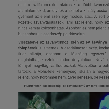
mint a szilícium-oxid, akárcsak a többi kvarcsz
alumínium-oxid, amelynek a színét a kristályrácsba
gyémánt az elemi szén egy módosulata... A sort pe
kőzetek ásványtársulások, ami azt jelenti, hogy a
nincs kémiai kölcsönhatás. Azonban ez nem jelenti a
bukkanhatunk csodaszép példányokra.
Visszatérve az ásványokhoz,
idén az év ásványa a 
folypát
nak is ismernek. A csodálatosan szép, kocka
fluor alkotja, azonban a látszólag egyszerű
megtalálhatjuk szinte minden árnyalatban. Nevét o
fénnyel megvilágítva fluoreszkál. Alapvetően a p
tartozik, a Mohs-féle keménységi skálán a negyedi
jelenti, hogy körömmel nem, tűvel nehezen, de késse
Fluorit fehér (bal oldali kép) és rövidhullámű UV-fény (jobb ol