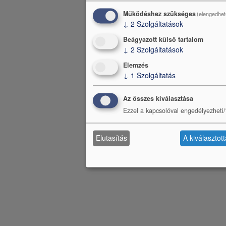
ü
Működéshez szükséges
(elengedhet
↓
2
Szolgáltatások
Beágyazott külső tartalom
↓
2
Szolgáltatások
Elemzés
↓
1
Szolgáltatás
Az összes kiválasztása
Ezzel a kapcsolóval engedélyezheti/t
Elutasítás
A kiválasztot