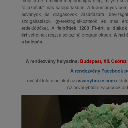
mutatja be, emellett megtudhatják még, milyen kőz
“díjazottak” más kategóriákban. A tudományos bemut
ásványok és drágakövek vásárlására, bevizsgál
szolgáltatások, gyerekfoglalkoztatók és más é
érdeklődőket. A
felnőttek 1200 Ft-ért, a diáko
ért
vehetnek részt a sokszínű programokban.
A hat 
a belépés.
A rendezvény helyszíne:
Budapest, XII. Csörsz 
A rendezvény Facebook po
További információkat az
asvanyborze.com
oldalo
Az ásványbörze Facebook old