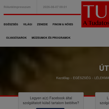
Ugrás
Rólunk
Impresszum
2026-08-07 09:01
a
B
tartalomra
a
F
EGÉSZSÉG
VILÁGI
ZENEDE
FINOM & NŐIES
l
ő
f
OLVASÓSAROK
MÚZEUMOK ÉS PROGRAMOK
n
e
a
l
v
s
i
Ú
ő
g
m
Kezdőlap
EGÉSZSÉG
LÉLEKM
á
M
e
c
o
n
i
r
Legyen a(z)
Facebook
által
L
ü
szolgáltatott külső tartalom betöltve?
szolgá
ó
z