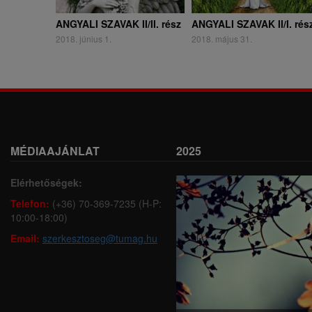
ANGYALI SZAVAK II/II. rész
ANGYALI SZAVAK II/I. rés
2018. június 1.
2018. május 31.
MÉDIAAJÁNLAT
2025
Elérhetőségek:
Telefon:
(+36) 70-369-7235 (H-P:
10:00-18:00)
Email:
szerkesztoseg@tumag.hu