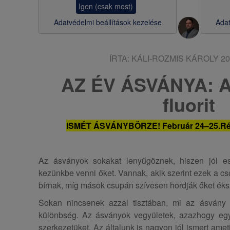
Igen (csak most)
s
Adatvédelmi beállítások kezelése
Adat
a
ÍRTA:
KÁLI-ROZMIS KÁROLY
20
AZ ÉV ÁSVÁNYA: A
fluorit
ISMÉT ÁSVÁNYBÖRZE! Február 24–25.
Ré
Az ásványok sokakat lenyűgöznek, hiszen jól esi
kezünkbe venni őket. Vannak, akik szerint ezek a c
bírnak, míg mások csupán szívesen hordják őket éks
Sokan nincsenek azzal tisztában, mi az ásvány 
különbség. Az ásványok vegyületek, azazhogy egy 
szerkezetüket. Az általunk is nagyon jól ismert amet