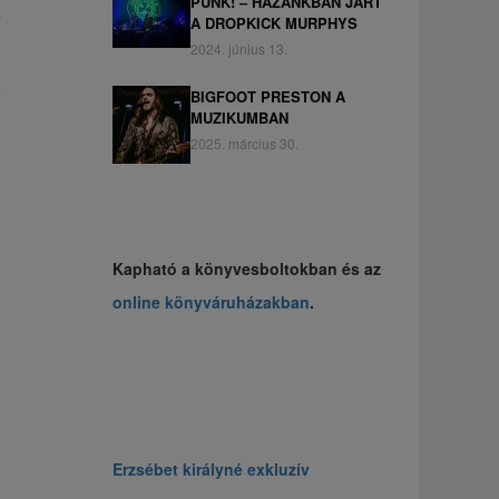
PUNK! – HAZÁNKBAN JÁRT
A DROPKICK MURPHYS
2024. június 13.
e
BIGFOOT PRESTON A
MUZIKUMBAN
2025. március 30.
Kapható a könyvesboltokban és az
online könyváruházakban
.
Erzsébet királyné exkluzív