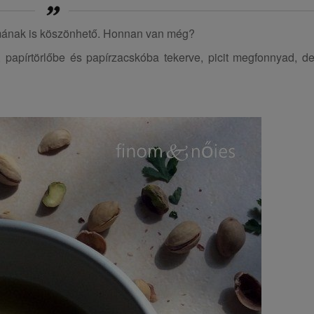
ymának is köszönhető. Honnan van még?
 papírtörlőbe és papírzacskóba tekerve, picit megfonnyad, d