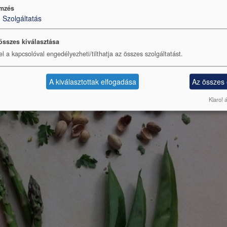
mzés
1
Szolgáltatás
összes kiválasztása
el a kapcsolóval engedélyezheti/tilthatja az összes szolgáltatást.
A kiválasztottak elfogadása
Az összes
Klaro! 