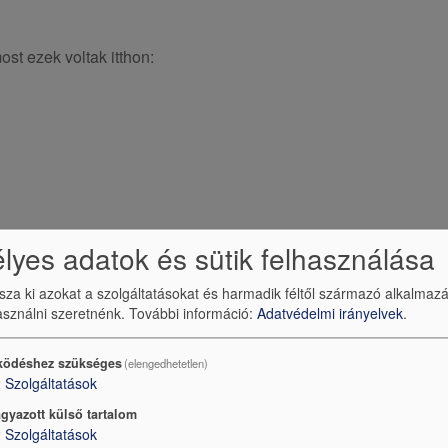
st ezek voltak itthon:
yes adatok és sütik felhasználása
ehagyma
kini is.)
ssza ki azokat a szolgáltatásokat és harmadik féltől származó alkalmaz
sználni szeretnénk.
További információ:
Adatvédelmi irányelvek
.
ödéshez szükséges
(elengedhetetlen)
2
Szolgáltatások
gyazott külső tartalom
2
Szolgáltatások