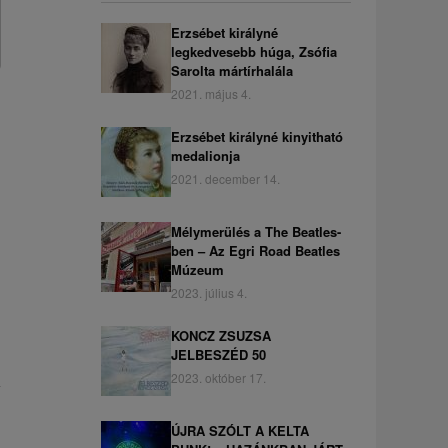
Erzsébet királyné
legkedvesebb húga, Zsófia
Sarolta mártírhalála
2021. május 4.
Erzsébet királyné kinyitható
medalionja
2021. december 14.
Mélymerülés a The Beatles-
ben – Az Egri Road Beatles
Múzeum
2023. július 4.
KONCZ ZSUZSA
JELBESZÉD 50
2023. október 17.
ÚJRA SZÓLT A KELTA