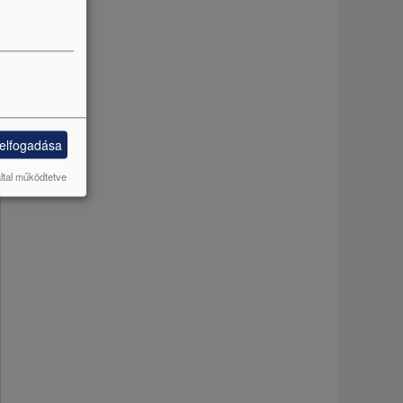
 elfogadása
által működtetve