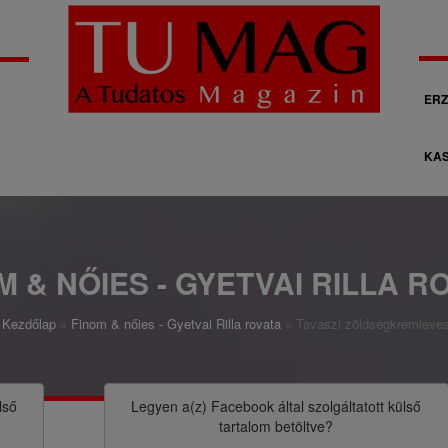
M
ERZ
á
KAS
s
o
d
l
M & NŐIES - GYETVAI RILLA R
a
Kezdőlap
Finom & nőies - Gyetvai Rilla rovata
Tavaszi zöldségkrémleve
g
o
s
lső
Legyen a(z)
Facebook
által szolgáltatott külső
tartalom betöltve?
n