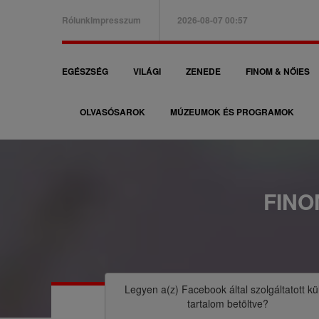
Ugrás
Rólunk
Impresszum
2026-08-07 00:57
a
B
tartalomra
a
F
EGÉSZSÉG
VILÁGI
ZENEDE
FINOM & NŐIES
l
ő
f
OLVASÓSAROK
MÚZEUMOK ÉS PROGRAMOK
n
e
a
l
v
s
i
FINO
ő
g
m
á
M
e
c
o
n
i
r
Legyen a(z)
Facebook
által szolgáltatott kü
ü
tartalom betöltve?
ó