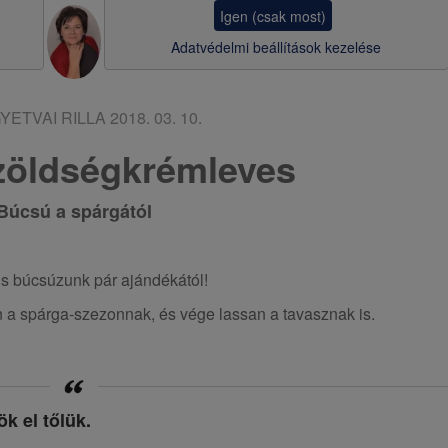
a
Igen (csak most)
v
Adatvédelmi beállítások kezelése
i
g
YETVAI RILLA
2018. 03. 10.
á
 zöldségkrémleves
c
Búcsú a spárgától
i
ó
ris búcsúzunk pár ajándékától!
 spárga-szezonnak, és vége lassan a tavasznak is.
k el tőlük.