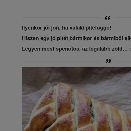
Ilyenkor jól jön, ha valaki pitefüggő!
Hiszen egy jó pitét bármikor és bármiből e
Legyen most spenótos, az legalább zöld…
: