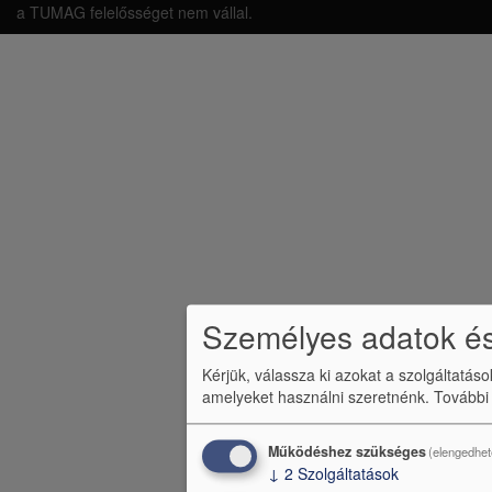
á
a TUMAG felelősséget nem vállal.
b
l
é
c
m
e
n
ü
Személyes adatok és
Kérjük, válassza ki azokat a szolgáltatás
amelyeket használni szeretnénk.
További
Működéshez szükséges
(elengedhet
↓
2
Szolgáltatások