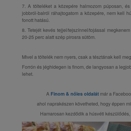
7. A tölteléket a közepére halmozom púposan, és a
jobbról-balról ráhajtogatom a közepére, nem kell húz
fonott hatású.
8. Tetejét kevés tejjel/tejszínnel/tojással megkene
20-25 perc alatt szép pirosra sütöm.
Mivel a töltelék nem nyers, csak a tésztának kell meg
Forrón és jéghidegen is finom, de langyosan a legjob
lehet.
A
Finom & nőies oldalát
már a Facebook
ahol naprakészen követheted, hogy éppen miv
Hamarosan kezdődik a húsvéti készülődés, 