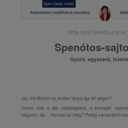
Igen (csak most)
s
Adatvédelmi beállítások kezelése
Adat
a
ÍRTA:
GYETVAI RILLA
2018. 
Spenótos-sajto
Gyors, egyszerű, húsm
Jaj, mit főzzön az ember lánya így tél végén?
Unom már a téli zöldségeket, a krumplit, valami 
vágyom, de… hol van az még? Pedig vacsorázni ma i