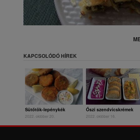
ME
KAPCSOLÓDÓ HÍREK
Sütőtök-lepénykék
Őszi szendvicskrémek
2022. október 20.
2022. október 16.