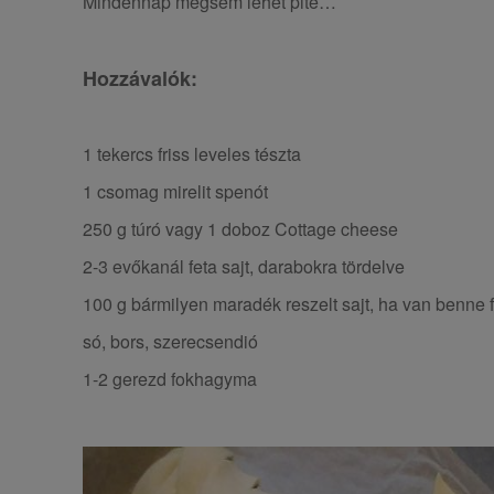
Mindennap mégsem lehet pite…
Hozzávalók:
1 tekercs friss leveles tészta
1 csomag mirelit spenót
250 g túró vagy 1 doboz Cottage cheese
2-3 evőkanál feta sajt, darabokra tördelve
100 g bármilyen maradék reszelt sajt, ha van benne f
só, bors, szerecsendió
1-2 gerezd fokhagyma