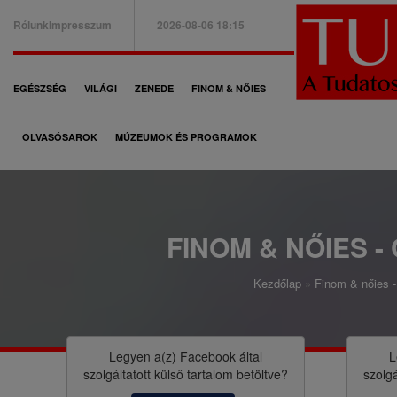
Ugrás
Rólunk
Impresszum
2026-08-06 18:15
a
B
tartalomra
a
F
EGÉSZSÉG
VILÁGI
ZENEDE
FINOM & NŐIES
l
ő
f
OLVASÓSAROK
MÚZEUMOK ÉS PROGRAMOK
n
e
a
l
v
s
i
FINOM & NŐIES -
ő
g
m
Kezdőlap
Finom & nőies - 
á
M
e
c
o
n
i
r
Legyen a(z)
Facebook
által
L
ü
szolgáltatott külső tartalom betöltve?
szolgá
ó
z