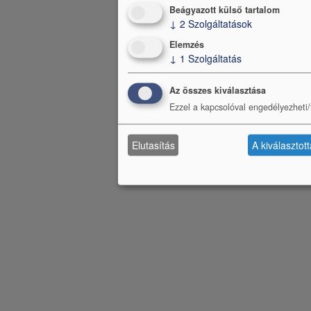
Beágyazott külső tartalom
↓
2
Szolgáltatások
Elemzés
↓
1
Szolgáltatás
Az összes kiválasztása
Ezzel a kapcsolóval engedélyezheti/t
Elutasítás
A kiválasztot