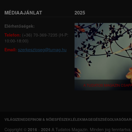
MÉDIAAJÁNLAT
2025
Elérhetőségek:
Telefon:
(+36) 70-369-7235 (H-P:
10:00-18:00)
Email:
szerkesztoseg@tumag.hu
A TUDATOS MAGAZIN CSAP
VILÁGI
ZENEDE
FINOM & NŐIES
FÉSZEK
LÉLEKMAG
EGÉSZSÉG
OLVASÓSAR
L
Copyright ©
2016
-
2024
A Tudatos Magazin. Minden jog fenntartva. A 