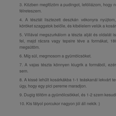
3. Közben megfőzöm a pudingot, lefóliázom, hogy n
félreteszem.
4. A tésztát lisztezett deszkán vékonyra nyújtom
köröket szaggatok belőle, és kibélelem velük a kosár
5. Villával megszurkálom a tészta alját és oldalát 
fel, majd rácsra vagy tepsire téve a formákat, 18
megsütöm.
6. Míg sül, megmosom a gyümölcsöket.
7. A vajas tészta könnyen kiugrik a formából, ezért
sem.
8. A kissé lehűlt kosárkákba 1-1 teáskanál lekvárt t
úgy, hogy egy pici pereme maradjon.
9. Dugig töltöm a gyümölcsökkel, és 1-2 szem kesudió
10. Kis fátyol porcukor nagyon jól áll nekik :)