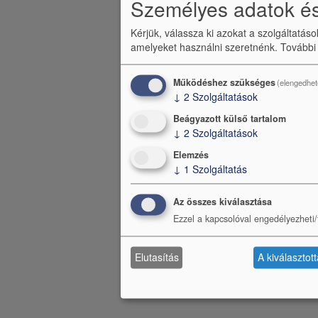
Személyes adatok és
Kérjük, válassza ki azokat a szolgáltatás
amelyeket használni szeretnénk.
További
Működéshez szükséges
(elengedhet
↓
2
Szolgáltatások
Beágyazott külső tartalom
↓
2
Szolgáltatások
Elemzés
↓
1
Szolgáltatás
Az összes kiválasztása
Ezzel a kapcsolóval engedélyezheti/t
Elutasítás
A kiválasztot