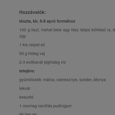
Hozzávalók:
tészta, kb. 6-8 apró formához
100 g liszt, mehet bele egy rész teljes kiőrlésű is,
úgy
1 kis csipet só
50 g hideg vaj
2-3 evőkanál jéghideg víz
tetejére:
gyümölcsök: málna, cseresznye, szeder, áfonya
lekvár
kesudió
1 csomag vaníliás pudingpor
fél liter tej