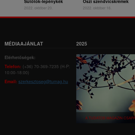
Sütőtök-lepénykék
Őszi szendvicskrémek
2022. október 20.
2022. október 16.
MÉDIAAJÁNLAT
2025
Elérhetőségek:
Telefon:
(+36) 70-369-7235 (H-P:
10:00-18:00)
Email:
szerkesztoseg@tumag.hu
A TUDATOS MAGAZIN CSAP