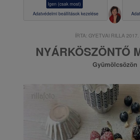
Igen (csak most)
s
Adatvédelmi beállítások kezelése
Adat
a
ÍRTA:
GYETVAI RILLA
2017. 
NYÁRKÖSZÖNTŐ MI
Gyümölcsözön