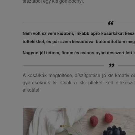
tésztából egy kis gombócnyi.
Nem volt szívem kidobni, inkább apró kosárkákat kés
töltelékkel, és pár szem kesudióval bolondítottam meg
Nagyon jól tettem, finom és csinos nyári desszert lett 
A kosárkák megtöltése, díszítgetése jó kis kreatív e
gyerekeknek is. Csak a kis pitéket kell előkészít
alkotás!