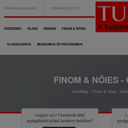
Ugrás
Rólunk
Impresszum
2026-08-06 03:39
a
B
tartalomra
a
F
EGÉSZSÉG
VILÁGI
ZENEDE
FINOM & NŐIES
l
ő
f
OLVASÓSAROK
MÚZEUMOK ÉS PROGRAMOK
n
e
a
l
v
s
i
FINOM & NŐIES -
ő
g
m
Kezdőlap
Finom & nőies - Gyetv
á
M
e
c
o
n
i
r
Legyen a(z)
Facebook
által
L
ü
szolgáltatott külső tartalom betöltve?
szolgá
ó
z