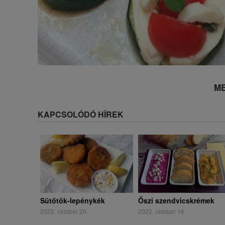
ME
KAPCSOLÓDÓ HÍREK
Sütőtök-lepénykék
Őszi szendvicskrémek
2022. október 20.
2022. október 16.