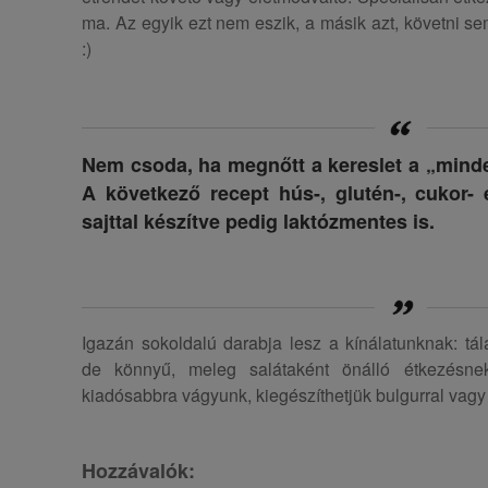
ma. Az egyik ezt nem eszik, a másik azt, követni 
:)
Nem csoda, ha megnőtt a kereslet a „mind
A következő recept hús-, glutén-, cukor-
sajttal készítve pedig laktózmentes is.
Igazán sokoldalú darabja lesz a kínálatunknak: tála
de könnyű, meleg salátaként önálló étkezésnek
kiadósabbra vágyunk, kiegészíthetjük bulgurral vagy
Hozzávalók: