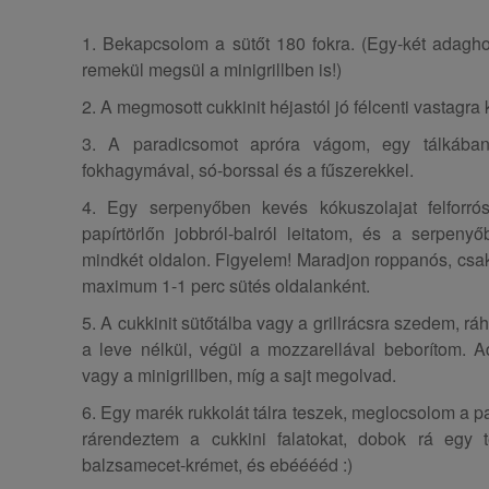
1. Bekapcsolom a sütőt 180 fokra. (Egy-két adaghoz
remekül megsül a minigrillben is!)
2. A megmosott cukkinit héjastól jó félcenti vastagr
3. A paradicsomot apróra vágom, egy tálkában 
fokhagymával, só-borssal és a fűszerekkel.
4. Egy serpenyőben kevés kókuszolajat felforrós
papírtörlőn jobbról-balról leitatom, és a serpen
mindkét oldalon. Figyelem! Maradjon roppanós, csak
maximum 1-1 perc sütés oldalanként.
5. A cukkinit sütőtálba vagy a grillrácsra szedem, 
a leve nélkül, végül a mozzarellával beborítom. 
vagy a minigrillben, míg a sajt megolvad.
6. Egy marék rukkolát tálra teszek, meglocsolom a 
rárendeztem a cukkini falatokat, dobok rá egy t
balzsamecet-krémet, és ebééééd :)