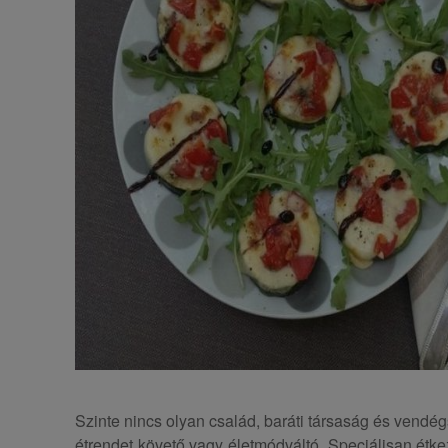
Szinte nincs olyan család, baráti társaság és vendé
étrendet követő vagy életmódváltó. Speciálisan étke