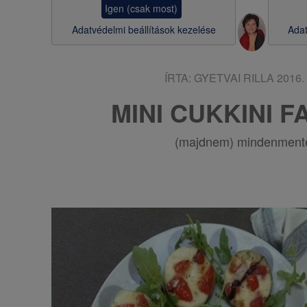
Igen (csak most)
s
Adatvédelmi beállítások kezelése
Adat
a
ÍRTA:
GYETVAI RILLA
2016. 
MINI CUKKINI 
(majdnem) mindenmente