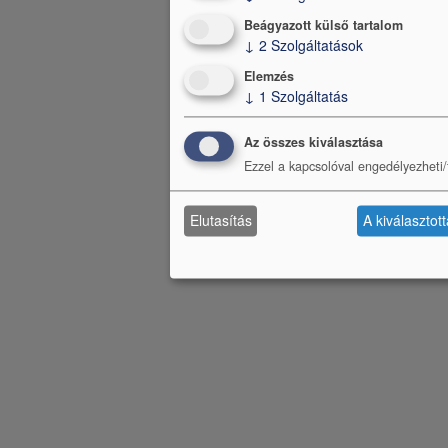
Beágyazott külső tartalom
↓
2
Szolgáltatások
Elemzés
↓
1
Szolgáltatás
Az összes kiválasztása
Ezzel a kapcsolóval engedélyezheti/t
Elutasítás
A kiválasztot