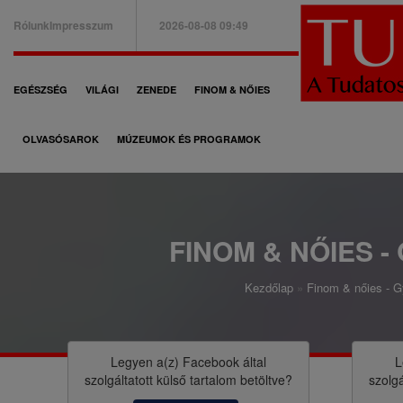
Ugrás
Rólunk
Impresszum
2026-08-08 09:49
a
B
tartalomra
a
F
EGÉSZSÉG
VILÁGI
ZENEDE
FINOM & NŐIES
l
ő
f
OLVASÓSAROK
MÚZEUMOK ÉS PROGRAMOK
n
e
a
l
v
s
i
FINOM & NŐIES -
ő
g
m
Kezdőlap
Finom & nőies - Gy
á
M
e
c
o
n
i
r
Legyen a(z)
Facebook
által
L
ü
szolgáltatott külső tartalom betöltve?
szolgá
ó
z