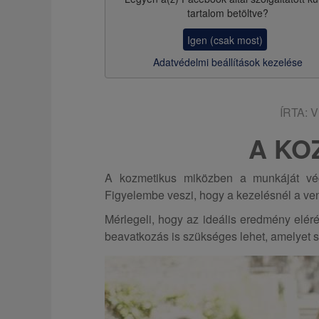
z
tartalom betöltve?
s
Igen (csak most)
a
Adatvédelmi beállítások kezelése
ÍRTA:
V
A KO
A kozmetikus miközben a munkáját végz
Figyelembe veszi, hogy a kezelésnél a ven
Mérlegeli, hogy az ideális eredmény eléré
beavatkozás is szükséges lehet, amelyet 