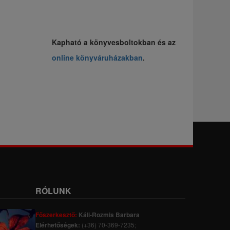
Kapható a könyvesboltokban és az
online könyváruházakban
.
RÓLUNK
Főszerkesztő:
Káli-Rozmis Barbara
Elérhetőségek:
(+36) 70-369-7235;