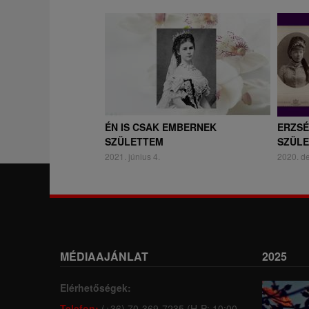
ÉN IS CSAK EMBERNEK
ERZSÉ
SZÜLETTEM
SZÜL
2021. június 4.
2020. d
MÉDIAAJÁNLAT
2025
Elérhetőségek:
Telefon:
(+36) 70-369-7235 (H-P: 10:00-