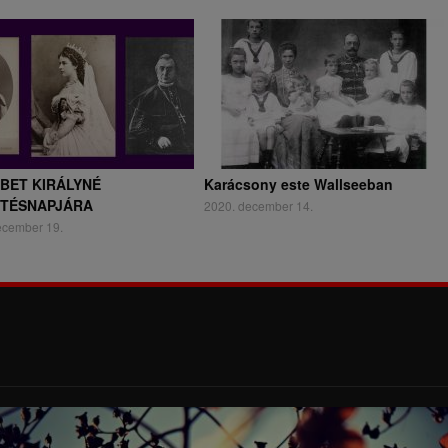
BET KIRÁLYNÉ
Karácsony este Wallseeban
ETÉSNAPJÁRA
2020. december 14.
ecember 19.