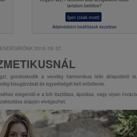
a
tartalom betöltve?
v
Igen (csak most)
i
Adatvédelmi beállítások kezelése
g
á
ENDÉGÍRÓNK
2016. 09. 07.
c
ZMETIKUSNÁL
i
ó
i, gondoskodik a vendég harmonikus lelki állapotáról is
dég kisugárzását és egyediségét kell erősítenie.
séhez elegendő-e a bőr tisztítása, ápolása, vagy olyan invází
szaktudása alapján elvégezhet.