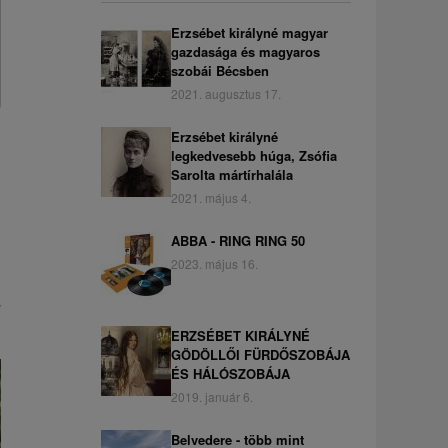
Erzsébet királyné magyar
gazdasága és magyaros
szobái Bécsben
2021. augusztus 17.
Erzsébet királyné
legkedvesebb húga, Zsófia
Sarolta mártírhalála
2021. május 4.
ABBA - RING RING 50
.
2023. május 16.
v
ERZSÉBET KIRÁLYNÉ
GÖDÖLLŐI FÜRDŐSZOBÁJA
ÉS HÁLÓSZOBÁJA
2019. január 6.
Belvedere - több mint