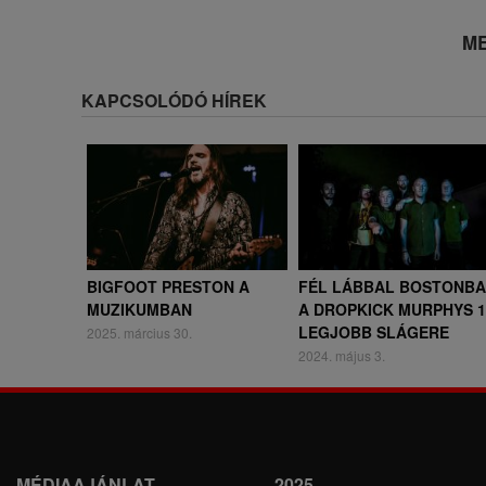
ME
KAPCSOLÓDÓ HÍREK
BIGFOOT PRESTON A
FÉL LÁBBAL BOSTONBA
MUZIKUMBAN
A DROPKICK MURPHYS 1
LEGJOBB SLÁGERE
2025. március 30.
2024. május 3.
MÉDIAAJÁNLAT
2025