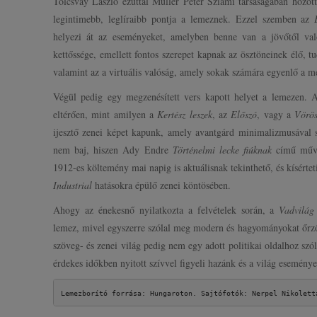
Tolcsvay László ezúttal Müller Péter Sziámi társaságában hozot
legintimebb, leglíraibb pontja a lemeznek. Ezzel szemben az
helyezi át az eseményeket, amelyben benne van a jövőtől val
kettőssége, emellett fontos szerepet kapnak az ösztöneinek élő,
valamint az a virtuális valóság, amely sokak számára egyenlő a me
Végül pedig egy megzenésített vers kapott helyet a lemezen. 
eltérően, mint amilyen a
Kertész leszek
, az
Előszó
, vagy a
Vörö
ijesztő zenei képet kapunk, amely avantgárd minimalizmusával 
nem baj, hiszen Ady Endre
Történelmi lecke fiúknak
című művé
1912-es költemény mai napig is aktuálisnak tekinthető, és kísérte
Industrial
hatásokra épülő zenei köntösében.
Ahogy az énekesnő nyilatkozta a felvételek során, a
Vadvilág
lemez, mivel egyszerre szólal meg modern és hagyományokat őrz
szöveg- és zenei világ pedig nem egy adott politikai oldalhoz sz
érdekes időkben nyitott szívvel figyeli hazánk és a világ eseménye
Lemezborító forrása: Hungaroton. Sajtófotók: Nerpel Nikolett