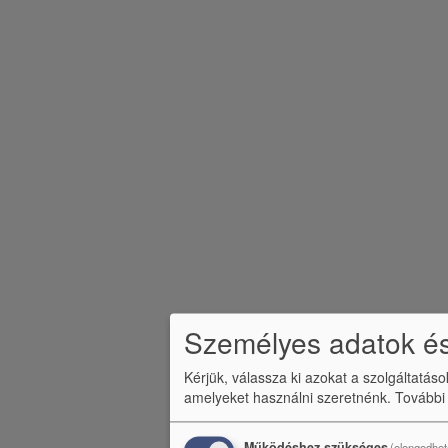
b
l
é
c
m
e
n
ü
Személyes adatok és
Kérjük, válassza ki azokat a szolgáltatás
amelyeket használni szeretnénk.
További
Működéshez szükséges
(elengedhet