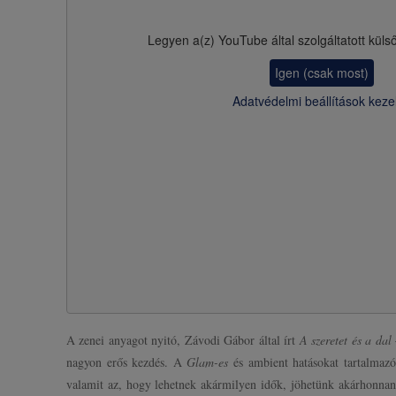
Legyen a(z)
YouTube
által szolgáltatott küls
Igen (csak most)
Adatvédelmi beállítások keze
A zenei anyagot nyitó, Závodi Gábor által írt
A szeretet és a dal
nagyon erős kezdés. A
Glam-es
és ambient hatásokat tartalmazó
valamit az, hogy lehetnek akármilyen idők, jöhetünk akárhonnan