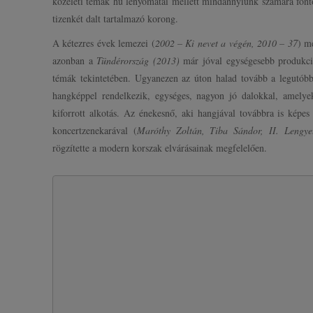
közéleti témák hű lenyomatai mellett mindannyiunk számára fonto
tizenkét dalt tartalmazó korong.
A kétezres évek lemezei (
2002 – Ki nevet a végén, 2010 – 37
) m
azonban a
Tündérország (2013)
már jóval egységesebb produkci
témák tekintetében. Ugyanezen az úton halad tovább a legutóbbi
hangképpel rendelkezik, egységes, nagyon jó dalokkal, amelye
kiforrott alkotás. Az énekesnő, aki hangjával továbbra is képes
koncertzenekarával (
Maróthy Zoltán, Tiba Sándor, II. Lengye
rögzítette a modern korszak elvárásainak megfelelően.