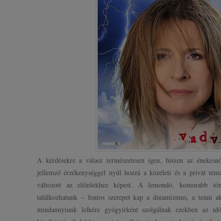
A kérdésekre a válasz természetesen igen, hiszen az énekesn
jellemző érzékenységgel nyúl hozzá a közéleti és a privát té
változott az előzőekhez képest. A lemondó, komorabb tón
találkozhatunk – fontos szerepet kap a dinamizmus, a tenni ak
mindannyiunk lelkére gyógyírként szolgálnak ezekben az idők