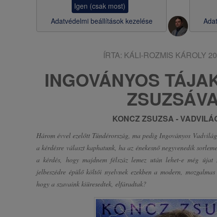
Igen (csak most)
s
Adatvédelmi beállítások kezelése
Adat
a
ÍRTA:
KÁLI-ROZMIS KÁROLY
20
INGOVÁNYOS TÁJA
ZSUZSÁV
KONCZ ZSUZSA - VADVILÁG
Három évvel ezelőtt Tündérország, ma pedig Ingoványos Vadvilá
a kérdésre választ kaphatunk, ha az énekesnő negyvenedik sorlem
a kérdés, hogy majdnem félszáz lemez után lehet-e még újat
jelbeszédre épülő költői nyelvnek ezekben a modern, mozgalmas
hogy a szavaink kiüresedtek, elfáradtak?