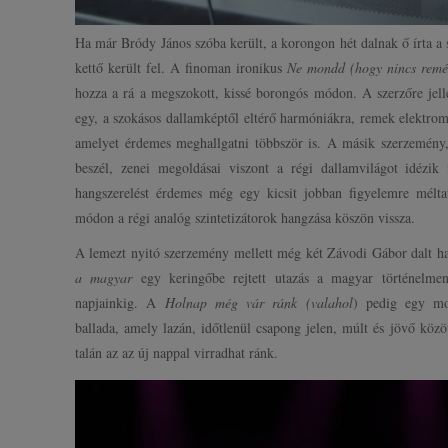
Ha már Bródy János szóba került, a korongon hét dalnak ő írta a 
kettő került fel. A finoman ironikus
Ne mondd (hogy nincs remé
hozza a rá a megszokott, kissé borongós módon. A szerzőre jelle
egy, a szokásos dallamképtől eltérő harmóniákra, remek elektromo
amelyet érdemes meghallgatni többször is. A másik szerzemén
beszél, zenei megoldásai viszont a régi dallamvilágot idézik 
hangszerelést érdemes még egy kicsit jobban figyelemre méltat
módon a régi analóg szintetizátorok hangzása köszön vissza.
A lemezt nyitó szerzemény mellett még két Závodi Gábor dalt ha
a magyar
egy keringőbe rejtett utazás a magyar történelmen 
napjainkig. A
Holnap még vár ránk (valahol
) pedig egy mod
ballada, amely lazán, időtlenül csapong jelen, múlt és jövő közö
talán az az új nappal virradhat ránk.