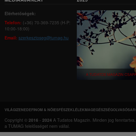
Elérhetőségek:
Telefon:
(+36) 70-369-7235 (H-P:
10:00-18:00)
Email:
szerkesztoseg@tumag.hu
A TUDATOS MAGAZIN CSAP
VILÁGI
ZENEDE
FINOM & NŐIES
FÉSZEK
LÉLEKMAG
EGÉSZSÉG
OLVASÓSAR
L
Copyright ©
2016
-
2024
A Tudatos Magazin. Minden jog fenntartva. A 
á
a TUMAG felelősséget nem vállal.