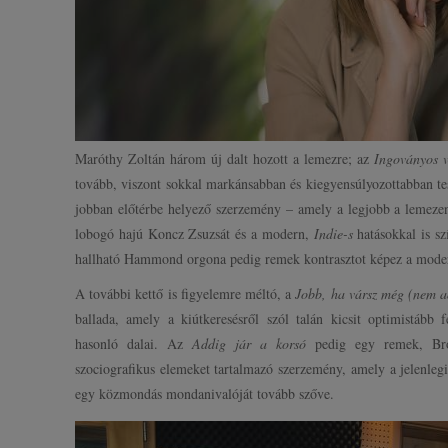
Maróthy Zoltán három új dalt hozott a lemezre; az
Ingoványos v
tovább, viszont sokkal markánsabban és kiegyensúlyozottabban t
jobban előtérbe helyező szerzemény – amely a legjobb a lemezen 
lobogó hajú Koncz Zsuzsát és a modern,
Indie-s
hatásokkal is sz
hallható Hammond orgona pedig remek kontrasztot képez a moder
A további kettő is figyelemre méltó, a
Jobb, ha vársz még (nem ad
ballada, amely a kiútkeresésről szól talán kicsit optimistább
hasonló dalai. Az
Addig jár a korsó
pedig egy remek, Bró
szociografikus elemeket tartalmazó szerzemény, amely a jelenlegi p
egy közmondás mondanivalóját tovább szőve.