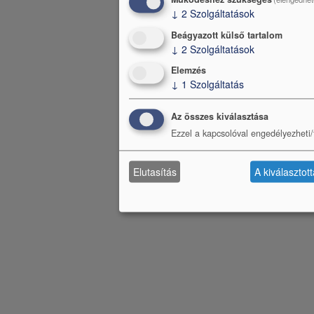
↓
2
Szolgáltatások
Beágyazott külső tartalom
↓
2
Szolgáltatások
Elemzés
↓
1
Szolgáltatás
Az összes kiválasztása
Ezzel a kapcsolóval engedélyezheti/t
Elutasítás
A kiválasztot