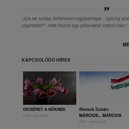
„324-es szoba. történelem-egyiptológia - ógörög szak
cigarettád?”- tette hozzá egy pillanatnyi csönd után."
ME
KAPCSOLÓDÓ HÍREK
DICSÉRET A NŐKNEK
Riersch Zoltán:
MÁRCIUS... MÁRCIUS
2023. március 8.
2021. március 15.