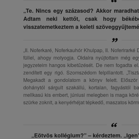
„Te. Nincs egy százasod? Akkor maradhats
Adtam neki kettőt, csak hogy békéb
visszatemetkeztem a keleti szöveggyűjtem
„II. Noferkaré, Noferkauhór Khulpap, II. Noferirarké
füllel, ahogy motyogja. Oldalra nyújtottam még eg
jegyzeteim hangos kibetűzését. De nem fogadta el. 
zendített egy rigó. Szomszédom felpillantott. „Tisz
Megakadt a gondolatom a könyv felett. Előszö
dohánytól sárgult szakállú, kortalan, fagyástól b
mellkasú kis embert, júniusi melegben is maga köré t
szürke zoknit, a kenyérhéjat tépkedő, maszatos körm
„Eötvös kollégium?” – kérdeztem. „Igen”