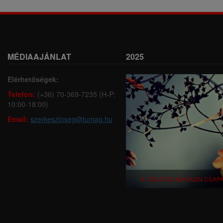
MÉDIAAJÁNLAT
2025
Elérhetőségek:
Telefon:
(+36) 70-369-7235 (H-P:
10:00-18:00)
Email:
szerkesztoseg@tumag.hu
A TUDATOS MAGAZIN CSAP