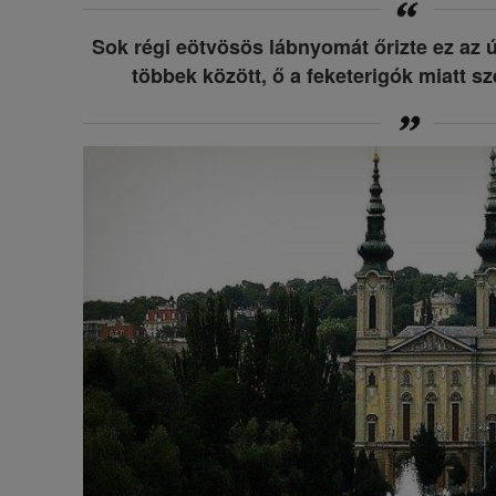
Sok régi eötvösös lábnyomát őrizte ez az ú
többek között, ő a feketerigók miatt sze