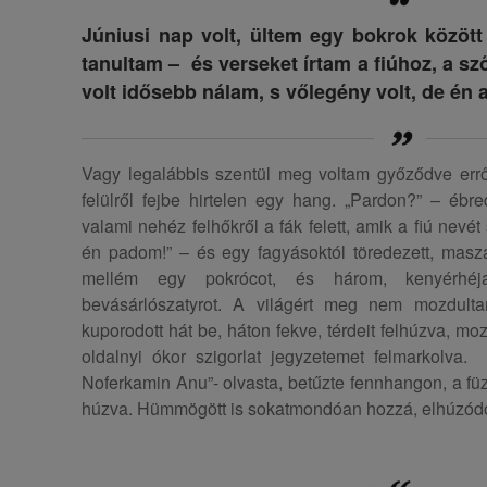
Júniusi nap volt, ültem egy bokrok közöt
tanultam – és verseket írtam a fiúhoz, a sz
volt idősebb nálam, s vőlegény volt, de én 
Vagy legalábbis szentül meg voltam győződve erről
felülről fejbe hirtelen egy hang. „Pardon?” – ébr
valami nehéz felhőkről a fák felett, amik a fiú nevé
én padom!” – és egy fagyásoktól töredezett, masza
mellém egy pokrócot, és három, kenyérhéja
bevásárlószatyrot. A világért meg nem mozdult
kuporodott hát be, háton fekve, térdeit felhúzva, 
oldalnyi ókor szigorlat jegyzetemet felmarkolva. „V
Noferkamin Anu”- olvasta, betűzte fennhangon, a fü
húzva. Hümmögött is sokatmondóan hozzá, elhúzódó 