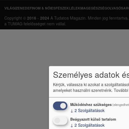
VILÁGI
ZENEDE
FINOM & NŐIES
FÉSZEK
LÉLEKMAG
EGÉSZSÉG
OLVASÓSAR
L
Copyright ©
2016
-
2024
A Tudatos Magazin. Minden jog fenntartva. A 
á
a TUMAG felelősséget nem vállal.
b
l
é
c
m
Személyes adatok és
e
Kérjük, válassza ki azokat a szolgáltatás
n
amelyeket használni szeretnénk.
További
ü
Működéshez szükséges
(elengedhet
↓
2
Szolgáltatások
Beágyazott külső tartalom
↓
2
Szolgáltatások