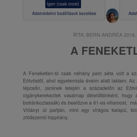
Igen (csak most)
s
Adatvédelmi beállítások kezelése
Adat
a
ÍRTA:
BERN ANDREA
2016. 
A FENEKET
A Feneketlen-tó csak néhány perc séta volt a sz
Eötvöstől, ahol egyetemista éveim alatt laktam. Az
lépcsőn, (aminek tetején a századelőn az Eötvös
cigánykerekeztek vasárnap délelőttönként, hogy a
botránkoztassák) és beelőzve a 61-es villamost, már el
Villányi út partján, mint egy virágos kalapú, k
zöldszemű hippilány.