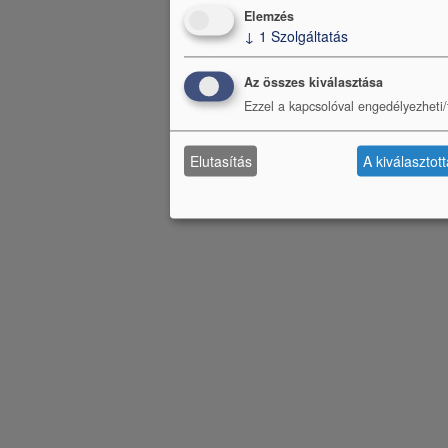
Elemzés
↓
1
Szolgáltatás
Az összes kiválasztása
Ezzel a kapcsolóval engedélyezheti/t
Elutasítás
A kiválasztot