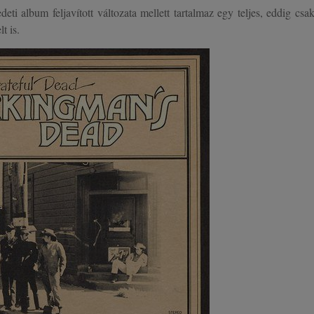
eti album feljavított változata mellett tartalmaz egy teljes, eddig csa
t is.