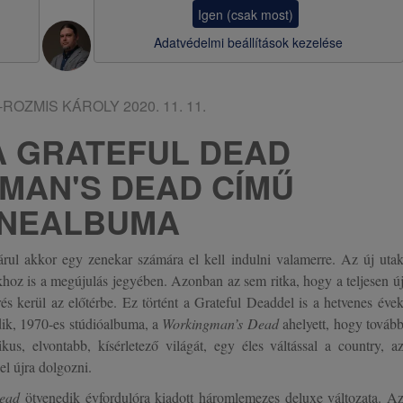
a
Igen (csak most)
v
Adatvédelmi beállítások kezelése
i
g
I-ROZMIS KÁROLY
2020. 11. 11.
á
A GRATEFUL DEAD
c
MAN'S DEAD CÍMŰ
i
NEALBUMA
ó
árul akkor egy zenekar számára el kell indulni valamerre. Az új uta
hoz is a megújulás jegyében. Azonban az sem ritka, hogy a teljesen ú
és kerül az előtérbe. Ez történt a Grateful Deaddel is a hetvenes éve
dik, 1970-es stúdióalbuma, a
Workingman’s Dead
ahelyett, hogy továb
us, elvontabb, kísérletező világát, egy éles váltással a country, a
el újra dolgozni.
ead
ötvenedik évfordulóra kiadott háromlemezes deluxe változata. A