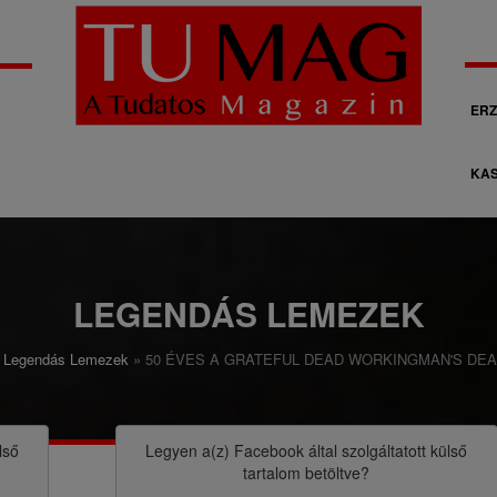
M
ERZ
á
KAS
s
o
d
l
LEGENDÁS LEMEZEK
a
Legendás Lemezek
50 ÉVES A GRATEFUL DEAD WORKINGMAN'S DE
g
o
s
lső
Legyen a(z)
Facebook
által szolgáltatott külső
tartalom betöltve?
n