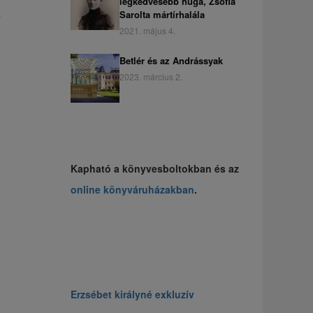
legkedvesebb húga, Zsófia
k
Sarolta mártírhalála
2021. május 4.
Betlér és az Andrássyak
2023. március 2.
Kapható a könyvesboltokban és az
online könyváruházakban
.
Erzsébet királyné exkluzív