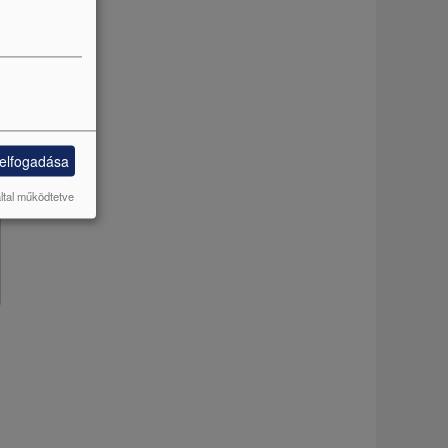
 elfogadása
által működtetve