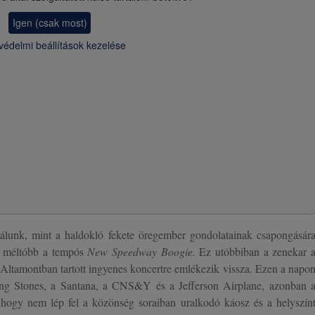
Igen (csak most)
védelmi beállítások kezelése
álunk, mint a haldokló fekete öregember gondolatainak csapongásár
e méltóbb a tempós
New Speedway Boogie.
Ez utóbbiban a zenekar 
s Altamontban tartott ingyenes koncertre emlékezik vissza. Ezen a napo
ling Stones, a Santana, a CNS&Y és a Jefferson Airplane, azonban 
, hogy nem lép fel a közönség soraiban uralkodó káosz és a helyszín