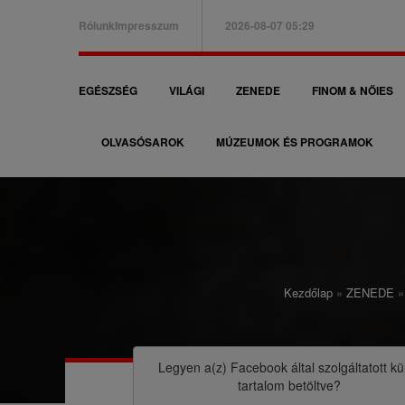
Ugrás
Rólunk
Impresszum
2026-08-07 05:29
a
B
tartalomra
a
F
EGÉSZSÉG
VILÁGI
ZENEDE
FINOM & NŐIES
l
ő
f
OLVASÓSAROK
MÚZEUMOK ÉS PROGRAMOK
n
e
a
l
v
s
i
ő
g
m
Kezdőlap
ZENEDE
á
M
e
c
o
n
i
r
Legyen a(z)
Facebook
által szolgáltatott kü
ü
tartalom betöltve?
ó