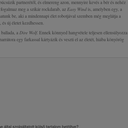
búcsúzik partnerétől, és elmereng azon, mennyire kevés a bér és nehéz
 fogalmaz meg a szikár rockdarab, az
Easy Wind
is, amelyben egy, a
atunk be, aki a mindennapi élet robotjával szemben még meglátja a
, és új életet kezdhessen.
 ballada, a
Dire Wolf
. Ennek könnyed hangvétele teljesen ellensúlyozza
arrátora egy farkassal kártyázik és veszti el az életét, hiába könyörög
be
által szolgáltatott külső tartalom betöltve?