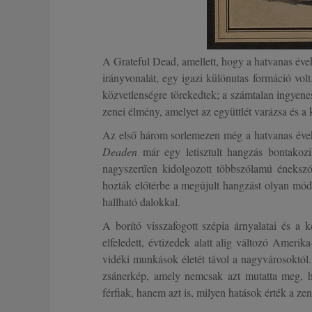
A Grateful Dead, amellett, hogy a hatvanas éve
irányvonalát, egy igazi különutas formáció vol
közvetlenségre törekedtek; a számtalan ingyen
zenei élmény, amelyet az együttlét varázsa és 
Az első három sorlemezen még a hatvanas évek 
Deaden
már egy letisztult hangzás bontakozi
nagyszerűen kidolgozott többszólamú éneksz
hozták előtérbe a megújult hangzást olyan módo
hallható dalokkal.
A borító visszafogott szépia árnyalatai és a 
elfeledett, évtizedek alatt alig változó Ameri
vidéki munkások életét távol a nagyvárosoktól.
zsánerkép, amely nemcsak azt mutatta meg, ho
férfiak, hanem azt is, milyen hatások érték a ze