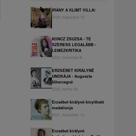
IRÁNY A KLIMT VILLA!
2022. augusztus 19.
KONCZ ZSUZSA - TE
SZERESS LEGALÁBB -
LEMEZKRITIKA
2022. november 8.
ERZSÉBET KIRÁLYNÉ
UNOKÁJA - Auguszta
főhercegné
k
2025. április 28.
j
k
Erzsébet királyné kinyitható
medalionja
b
2021. december 14.
z
Erzsébet királyné
z