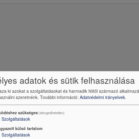
yes adatok és sütik felhasználása
ssza ki azokat a szolgáltatásokat és harmadik féltől származó alkalmaz
sználni szeretnénk.
További információ:
Adatvédelmi irányelvek
.
be
által szolgáltatott külső tartalom betöltve?
ödéshez szükséges
(elengedhetetlen)
2
Szolgáltatások
Igen (csak most)
gyazott külső tartalom
védelmi beállítások kezelése
2
Szolgáltatások