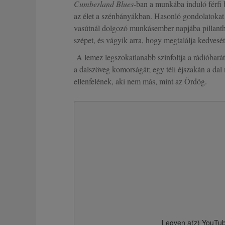
Cumberland Blues
-ban a munkába induló férfi 
az élet a szénbányákban. Hasonló gondolatokat
vasútnál dolgozó munkásember napjába pillanth
szépet, és vágyik arra, hogy megtalálja kedvesét
A lemez legszokatlanabb színfoltja a rádióbarát
a dalszöveg komorságát; egy téli éjszakán a dal n
ellenfelének, aki nem más, mint az Ördög.
Legyen a(z)
YouTu