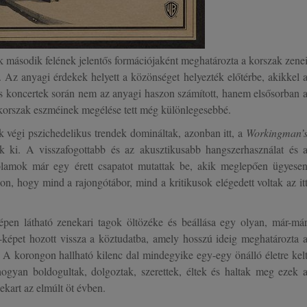
k második felének jelentős formációjaként meghatározta a korszak zene
t. Az anyagi érdekek helyett a közönséget helyezték előtérbe, akikkel 
es koncertek során nem az anyagi haszon számított, hanem elsősorban 
a korszak eszméinek megélése tett még különlegesebbé.
végi pszichedelikus trendek domináltak, azonban itt, a
Workingman’
k ki. A visszafogottabb és az akusztikusabb hangszerhasználat és 
ólamok már egy érett csapatot mutattak be, akik meglepően ügyese
n, hogy mind a rajongótábor, mind a kritikusok elégedett voltak az it
képen látható zenekari tagok öltözéke és beállása egy olyan, már-má
ka-képet hozott vissza a köztudatba, amely hosszú ideig meghatározta 
 A korongon hallható kilenc dal mindegyike egy-egy önálló életre kel
gyan boldogultak, dolgoztak, szerettek, éltek és haltak meg ezek 
nekart az elmúlt öt évben.