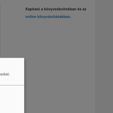
Kapható a könyvesboltokban és az
online könyváruházakban
.
ásokat,