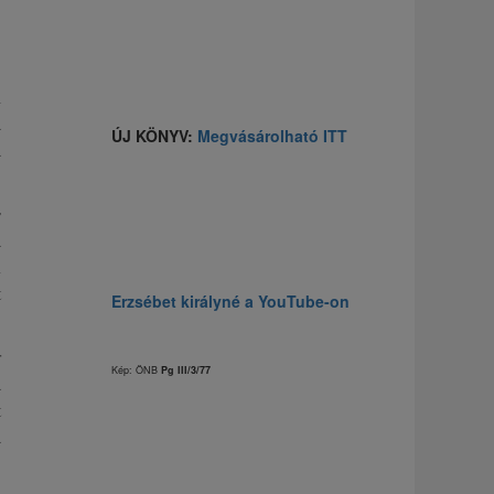
i
a
ÚJ KÖNYV:
Megvásárolható ITT
a
s
a
n
t
Erzsébet királyné a YouTube-on
r
Kép: ÖNB
Pg III/3/77
a
t
a