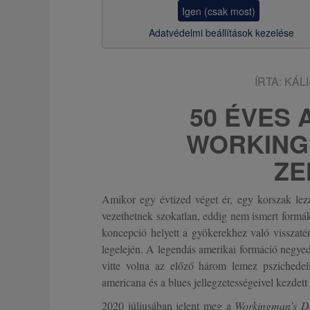
z
Igen (csak most)
s
Adatvédelmi beállítások kezelése
a
ÍRTA:
KÁL
50 ÉVES 
WORKING
ZE
Amikor egy évtized véget ér, egy korszak lez
vezethetnek szokatlan, eddig nem ismert formák
koncepció helyett a gyökerekhez való visszatér
legelején. A legendás amerikai formáció negye
vitte volna az előző három lemez pszichedelik
americana és a blues jellegzetességeivel kezdett 
2020 júliusában jelent meg a
Workingman’s D