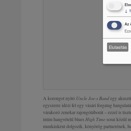
Ele
↓
Az 
Ezz
Elutasítás
A korongot nyitó
Uncle Joe-s Band
egy akuszti
egyszerre idézi fel egy vásári forgatag hangulat
várakozó zenekar rajongótáborát – ezzel is tisz
intim hangvételű blues
High Time
sorai közül m
munkásként dolgozik, könyörög partnerének, h