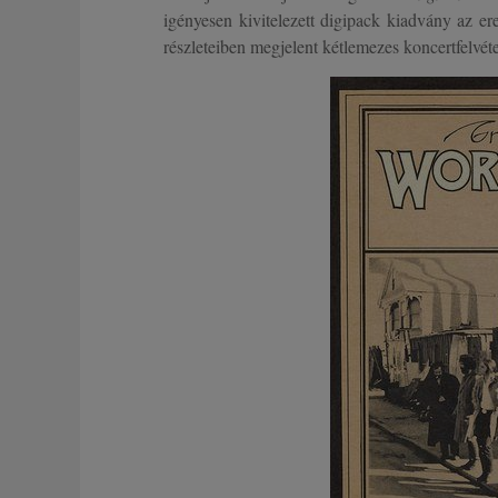
igényesen kivitelezett digipack kiadvány az ered
részleteiben megjelent kétlemezes koncertfelvétel