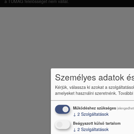
á
a TUMAG felelősséget nem vállal.
b
l
é
c
m
e
n
Személyes adatok és
ü
Kérjük, válassza ki azokat a szolgáltatás
amelyeket használni szeretnénk.
További
Működéshez szükséges
(elengedhet
↓
2
Szolgáltatások
Beágyazott külső tartalom
↓
2
Szolgáltatások