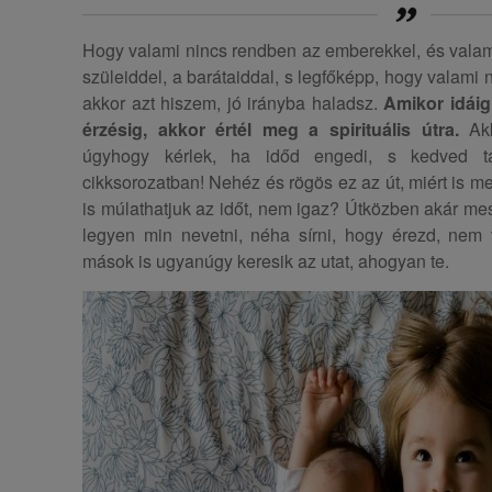
Hogy valami nincs rendben az emberekkel, és valam
szüleiddel, a barátaiddal, s legfőképp, hogy valami
akkor azt hiszem, jó irányba haladsz.
Amikor idáig 
érzésig, akkor értél meg a spirituális útra.
Akk
úgyhogy kérlek, ha időd engedi, s kedved ta
cikksorozatban! Nehéz és rögös ez az út, miért is m
is múlathatjuk az időt, nem igaz? Útközben akár m
legyen min nevetni, néha sírni, hogy érezd, nem
mások is ugyanúgy keresik az utat, ahogyan te.