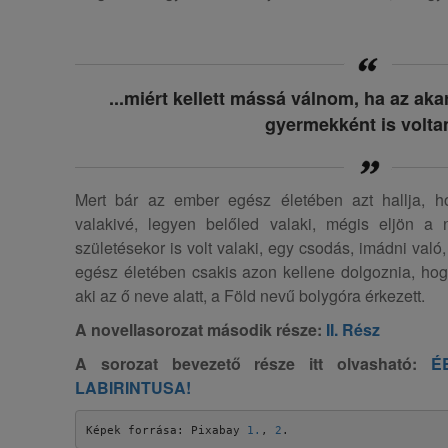
...miért kellett mássá válnom, ha az aka
gyermekként is volt
Mert bár az ember egész életében azt hallja, hogy
valakivé, legyen belőled valaki, mégis eljön a
születésekor is volt valaki, egy csodás, imádni való,
egész életében csakis azon kellene dolgoznia, ho
aki az ő neve alatt, a Föld nevű bolygóra érkezett.
A novellasorozat második része:
II. Rész
A sorozat bevezető része itt olvasható:
É
LABIRINTUSA!
Képek forrása: Pixabay 
1.
, 
2
.