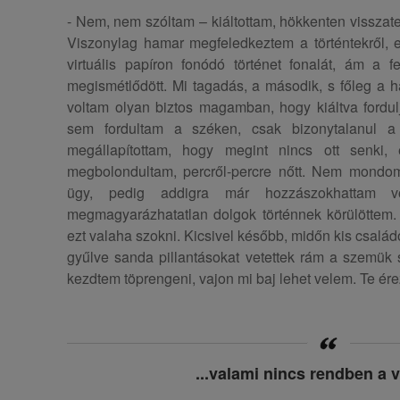
- Nem, nem szóltam – kiáltottam, hökkenten vissza
Viszonylag hamar megfeledkeztem a történtekről, e
virtuális papíron fonódó történet fonalát, ám a 
megismétlődött. Mi tagadás, a második, s főleg a
voltam olyan biztos magamban, hogy kiáltva fordul
sem fordultam a széken, csak bizonytalanul 
megállapítottam, hogy megint nincs ott senki
megbolondultam, percről-percre nőtt. Nem mondo
ügy, pedig addigra már hozzászokhattam vo
megmagyarázhatatlan dolgok történnek körülöttem
ezt valaha szokni. Kicsivel később, midőn kis család
gyűlve sanda pillantásokat vetettek rám a szemük
kezdtem töprengeni, vajon mi baj lehet velem. Te ére
...valami nincs rendben a 