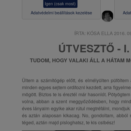
Igen (csak most)
s
Adatvédelmi beállítások kezelése
Adat
a
ÍRTA:
KÓSA ELLA
2016. 09
ÚTVESZTŐ - I.
TUDOM, HOGY VALAKI ÁLL A HÁTAM M
Ültem a számítógép előtt, és elmélyülten püföltem a
minden egyes sejtem ordítozni kezdett, arra figyelme
mögött. Biztos te is éreztél már hasonlót. Pötyögtem
volna, abban a szent meggyőződésben, hogy minde
éves lányaim egyike akar rútul megtréfálni, mondjuk i
és aztán alaposan kikacag. No, gondoltam, abból 
téged, aztán majd pisloghatsz, te kis csibész!