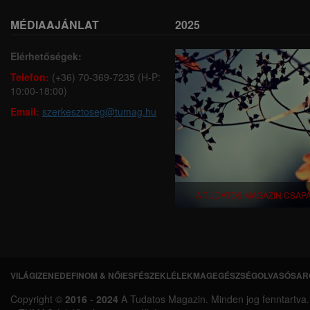
MÉDIAAJÁNLAT
2025
Elérhetőségek:
Telefon:
(+36) 70-369-7235 (H-P:
10:00-18:00)
Email:
szerkesztoseg@tumag.hu
A TUDATOS MAGAZIN CSAP
VILÁGI
ZENEDE
FINOM & NŐIES
FÉSZEK
LÉLEKMAG
EGÉSZSÉG
OLVASÓSAR
L
Copyright ©
2016
-
2024
A Tudatos Magazin. Minden jog fenntartva. A 