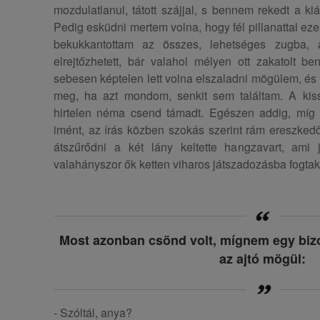
mozdulatlanul, tátott szájjal, s bennem rekedt a ki
Pedig esküdni mertem volna, hogy fél pillanattal ezel
bekukkantottam az összes, lehetséges zugba,
elrejtőzhetett, bár valahol mélyen ott zakatolt b
sebesen képtelen lett volna elszaladni mögülem, és 
meg, ha azt mondom, senkit sem találtam. A kis
hirtelen néma csend támadt. Egészen addig, míg
imént, az írás közben szokás szerint rám ereszkedő
átszűrődni a két lány keltette hangzavart, ami 
valahányszor ők ketten viharos játszadozásba fogtak
Most azonban csönd volt, mígnem egy biz
az ajtó mögül:
- Szóltál, anya?