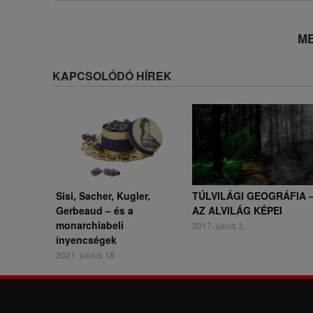
ME
KAPCSOLÓDÓ HÍREK
Sisi, Sacher, Kugler,
TÚLVILÁGI GEOGRÁFIA 
Gerbeaud – és a
AZ ALVILÁG KÉPEI
monarchiabeli
2017. július 3.
ínyencségek
2021. június 18.