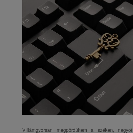
Villámgyorsan megpördültem a széken, nagyot