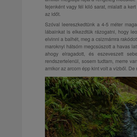
fejenként vagy fél kiló sarat, mialatt a k
az időt.
Szóval leereszkedtünk a 4-5 méter magas
lábainkat is elkezdtük rázogatni, hogy l
elvinni a balhét, meg a csizmámra rakódo
maroknyi hátsóm megcsúszott a havas lat
ahogy elragadott, és eszeveszett sebes
rendszertelenül, sosem tudtam, merre van 
amikor az arcom épp kint volt a vízből. De 