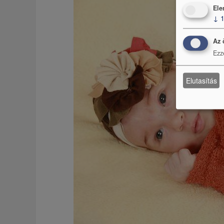
Ele
↓
Az 
Ezz
Elutasítás