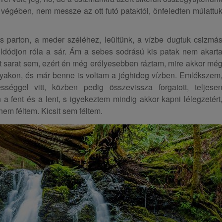
ert végében, nem messze az ott futó pataktól, önfeledten múlattu
 parton, a meder széléhez, leültünk, a vízbe dugtuk csizmá
eoldódjon róla a sár. Ám a sebes sodrású kis patak nem akart
tt sarat sem, ezért én még erélyesebben ráztam, mire akkor mé
yakon, és már benne is voltam a jéghideg vízben. Emlékszem
séggel vitt, közben pedig összevissza forgatott, teljese
a fent és a lent, s igyekeztem mindig akkor kapni lélegzetért
nem féltem. Kicsit sem féltem.