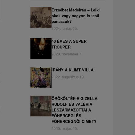
Erzsébet Madeirán – Lelki
okok vagy nagyon is testi
panaszok?
2024. június 25.
40 ÉVES A SUPER
TROUPER
2020. november 7.
IRÁNY A KLIMT VILLA!
p
2022. augusztus 19.
m
i
ÖRÖKÖLTÉK-E GIZELLA,
RUDOLF ÉS VALÉRIA
a
LESZÁRMAZOTTAI A
m
FŐHERCEGI ÉS
l
FŐHERCEGNŐI CÍMET?
,
2020. május 25.
k