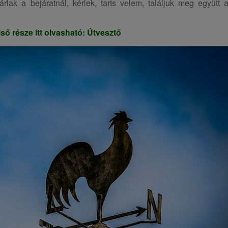
lak a bejáratnál, kérlek, tarts velem, találjuk meg együtt 
ső része itt olvasható:
Útvesztő