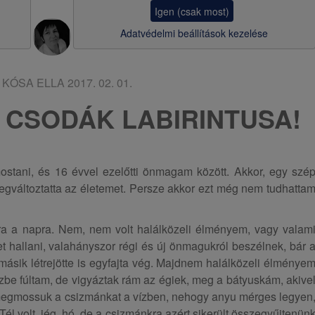
a
Igen (csak most)
v
Adatvédelmi beállítások kezelése
i
g
:
KÓSA ELLA
2017. 02. 01.
á
 CSODÁK LABIRINTUSA!
c
i
ó
stani, és 16 évvel ezelőtti önmagam között. Akkor, egy szé
megváltoztatta az életemet. Persze akkor ezt még nem tudhatta
ra a napra. Nem, nem volt halálközeli élményem, vagy valam
t hallani, valahányszor régi és új önmagukról beszélnek, bár 
ásik létrejötte is egyfajta vég. Majdnem halálközeli élménye
 vízbe fúltam, de vigyáztak rám az égiek, meg a bátyuskám, akive
 megmossuk a csizmánkat a vízben, nehogy anyu mérges legyen
Tél volt, jég, hó, de a csizmánkra azért sikerült összegyűjtenün