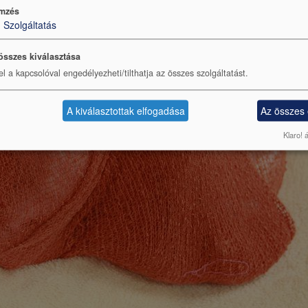
mzés
1
Szolgáltatás
összes kiválasztása
el a kapcsolóval engedélyezheti/tilthatja az összes szolgáltatást.
A kiválasztottak elfogadása
Az összes
Klaro! 