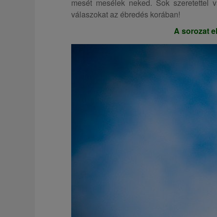
mesét mesélek neked. Sok szeretettel vár
válaszokat az ébredés korában!
A sorozat el