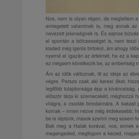
Nos, nem is olyan régen, de megleltem 
emlegetett valaminek is, meg annak az
nevezett jelenségnek is. És sajnos bízvás
el spontán a bölcsességet is, nem teszi 
kisded még igenis birtokol, ám ahogy idősö
nyerné el igazán az értelmét, ha ez a kap
ez mégsem következik be, az emberiség n
Ám az idők változnak, itt az ideje az éb
végre. Persze csak aki keresi őket, his
legfőbb tulajdonsága épp a kíváncsiság. A
először tárja ki szemecskéit, méghozzá h
világra, a csodák birodalmára. A kakast
kornak – innen nézve még érdekesebb, ho
be is léptünk, mások szerint meg sosem fo
Bak meg a Halak korával, nos, ennek eg
megengeded, megfogom a kezed, magam