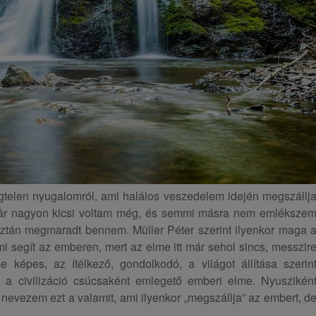
égtelen nyugalomról, ami halálos veszedelem idején megszállj
bár nagyon kicsi voltam még, és semmi másra nem emléksze
isztán megmaradt bennem. Müller Péter szerint ilyenkor maga 
 segít az emberen, mert az elme itt már sehol sincs, messzir
e képes, az ítélkező, gondolkodó, a világot állítása szerin
t a civilizáció csúcsaként emlegető emberi elme. Nyuszikén
evezem ezt a valamit, ami ilyenkor „megszállja” az embert, d