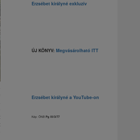
Erzsébet királyné exkluzív
ÚJ KÖNYV:
Megvásárolható ITT
a
m
Erzsébet királyné a YouTube-on
a
e
t
Kép: ÖNB
Pg III/3/77
t
e