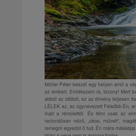
Müller Péter beszél egy helyen arról a v
az embert. Emlékszem rá, bizony! Mert 
abból az időből, ez az élmény teljesen t
LÉLEK az, az úgynevezett Felsőbb Én, ami
inalt a rémülettől. És félni csak az elm
racionálisan néző, „okos, művelt”, magá
remegni egyedül ő tud. Én mára másképp n
talán a neve nem is annyira fontos.