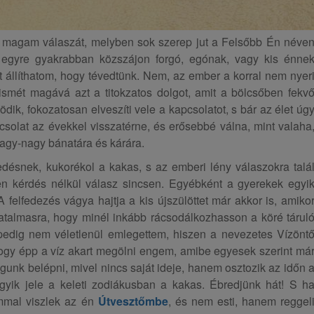
a magam válaszát, melyben sok szerep jut a Felsőbb Én néve
 egyre gyakrabban közszájon forgó, egónak, vagy kis énne
t állíthatom, hogy tévedtünk. Nem, az ember a korral nem nyer
ismét magává azt a titokzatos dolgot, amit a bölcsőben fekv
dik, fokozatosan elveszíti vele a kapcsolatot, s bár az élet úg
csolat az évekkel visszatérne, és erősebbé válna, mint valaha
agy-nagy bánatára és kárára.
redésnek, kukorékol a kakas, s az emberi lény válaszokra talá
zen kérdés nélkül válasz sincsen. Egyébként a gyerekek egyi
 felfedezés vágya hajtja a kis újszülöttet már akkor is, amiko
atalmasra, hogy minél inkább rácsodálkozhasson a köré tárul
 pedig nem véletlenül emlegettem, hiszen a nevezetes Vízönt
gy épp a víz akart megölni engem, amibe egyesek szerint má
gunk belépni, mivel nincs saját ideje, hanem osztozik az időn 
yik jele a keleti zodiákusban a kakas. Ébredjünk hát! S h
mal viszlek az én
Útvesztőmbe
, és nem esti, hanem reggel