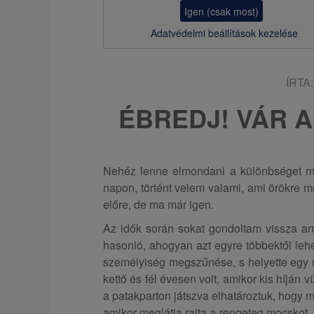
z
Igen (csak most)
s
Adatvédelmi beállítások kezelése
a
ÍRTA
ÉBREDJ! VÁR A
Nehéz lenne elmondani a különbséget mo
napon, történt velem valami, ami örökre 
előre, de ma már igen.
Az idők során sokat gondoltam vissza ar
hasonló, ahogyan azt egyre többektől lehe
személyiség megszűnése, s helyette egy m
kettő és fél évesen volt, amikor kis híján
a patakparton játszva elhatároztuk, hogy
amikor meglátja rajta a rengeteg mocskot. 