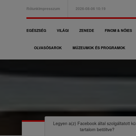
Ugrás
Rólunk
Impresszum
2026-08-06 10:19
a
B
tartalomra
a
F
EGÉSZSÉG
VILÁGI
ZENEDE
FINOM & NŐIES
l
ő
f
OLVASÓSAROK
MÚZEUMOK ÉS PROGRAMOK
n
e
a
l
v
s
i
ő
g
m
á
M
e
c
o
n
i
r
Legyen a(z)
Facebook
által szolgáltatott kü
ü
tartalom betöltve?
ó