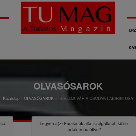
M
ERZ
á
KAS
s
o
d
l
OLVASÓSAROK
a
Kezdőlap
OLVASÓSAROK
ÉBREDJ! VÁR A CSODÁK LABIRINTUSA!
g
o
s
lső
Legyen a(z)
Facebook
által szolgáltatott külső
tartalom betöltve?
n