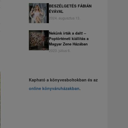
k
BESZÉLGETÉS FÁBIÁN
ÉVÁVAL
2024. augusztus 13.
s
a
Nekünk írták a dalt! –
g
Poptörténeti kiállítás a
,
Magyar Zene Házában
n
2023. július 6.
,
Kapható a könyvesboltokban és az
online könyváruházakban
.