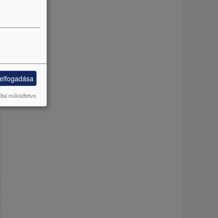
 elfogadása
által működtetve