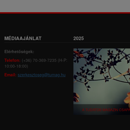
MÉDIAAJÁNLAT
2025
Elérhetőségek:
Telefon:
(+36) 70-369-7235 (H-P:
10:00-18:00)
Email:
szerkesztoseg@tumag.hu
A TUDATOS MAGAZIN CSAP