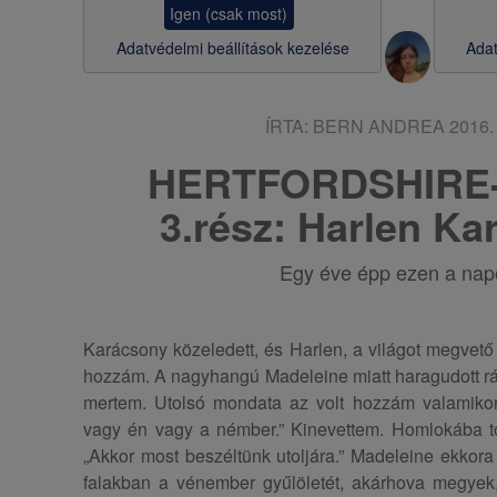
Igen (csak most)
s
Adatvédelmi beállítások kezelése
Adat
a
ÍRTA:
BERN ANDREA
2016. 
HERTFORDSHIRE-
3.rész: Harlen K
Egy éve épp ezen a na
Karácsony közeledett, és Harlen, a világot megvet
hozzám. A nagyhangú Madeleine miatt haragudott rá
mertem. Utolsó mondata az volt hozzám valamikor
vagy én vagy a némber.” Kinevettem. Homlokába tol
„Akkor most beszéltünk utoljára.” Madeleine ekkora 
falakban a vénember gyűlöletét, akárhova megyek