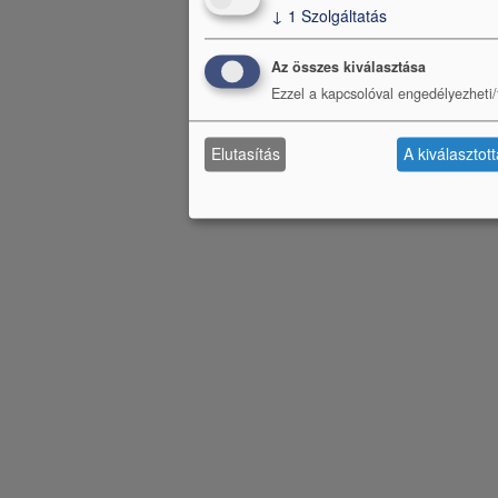
↓
1
Szolgáltatás
Az összes kiválasztása
Ezzel a kapcsolóval engedélyezheti/t
Elutasítás
A kiválasztot