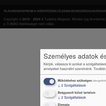
VILÁGI
ZENEDE
FINOM & NŐIES
FÉSZEK
LÉLEKMAG
EGÉSZSÉG
OLVASÓSAR
L
Copyright ©
2016
-
2024
A Tudatos Magazin. Minden jog fenntartva. A 
á
a TUMAG felelősséget nem vállal.
b
l
é
c
Személyes adatok és
m
Kérjük, válassza ki azokat a szolgáltatás
amelyeket használni szeretnénk.
További
e
n
Működéshez szükséges
(elengedhet
ü
↓
2
Szolgáltatások
Beágyazott külső tartalom
↓
2
Szolgáltatások
Elemzés