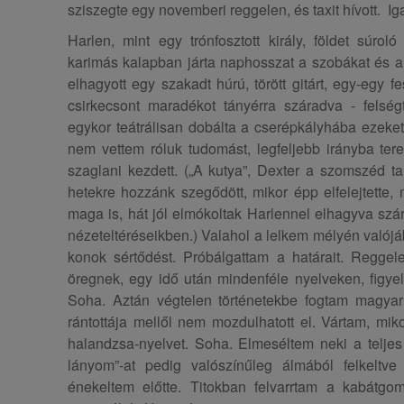
sziszegte egy novemberi reggelen, és taxit hívott. I
Harlen, mint egy trónfosztott király, földet súro
karimás kalapban járta naphosszat a szobákat és a k
elhagyott egy szakadt húrú, törött gitárt, egy-egy fe
csirkecsont maradékot tányérra száradva - felségt
egykor teátrálisan dobálta a cserépkályhába ezeket
nem vettem róluk tudomást, legfeljebb irányba ter
szaglani kezdett. („A kutya”, Dexter a szomszéd tan
hetekre hozzánk szegődött, mikor épp elfelejtette,
maga is, hát jól elmókoltak Harlennel elhagyva szá
nézeteltéréseikben.) Valahol a lelkem mélyén valójá
konok sértődést. Próbálgattam a határait. Regge
öregnek, egy idő után mindenféle nyelveken, figyel
Soha. Aztán végtelen történetekbe fogtam magyar
rántottája mellől nem mozdulhatott el. Vártam, mik
halandzsa-nyelvet. Soha. Elmeséltem neki a teljes 
lányom”-at pedig valószínűleg álmából felkeltve
énekeltem előtte. Titokban felvarrtam a kabátgo