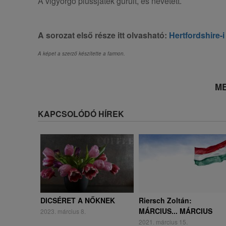
A vigyorgó plüssjáték gurult, és nevetett.
A sorozat első része itt olvasható:
Hertfordshire
A képet a szerző készítette a farmon.
ME
KAPCSOLÓDÓ HÍREK
DICSÉRET A NŐKNEK
Riersch Zoltán:
MÁRCIUS... MÁRCIUS
2023. március 8.
2021. március 15.