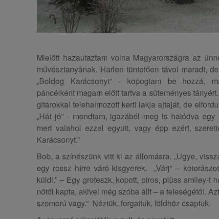
Mielőtt hazautaztam volna Magyarországra az ünne
művésztanyának. Harlen tüntetően távol maradt, de e
„Boldog Karácsonyt” - kopogtam be hozzá, m
páncélként magam előtt tartva a süteményes tányért.
gitárokkal telehalmozott kerti lakja ajtaját, de elfor
„Hát jó” - mondtam, igazából meg is hatódva egy 
mert valahol ezzel együtt, vagy épp ezért, szeret
Karácsonyt.”
Bob, a színészünk vitt ki az állomásra. „Ugye, vissz
egy rossz hírre váró kisgyerek. „Várj” – kotorász
küldi.” – Egy groteszk, kopott, piros, plüss smiley-t h
nőtől kapta, akivel még szóba állt – a feleségétől. Az
szomorú vagy.” Néztük, forgattuk, földhöz csaptuk.