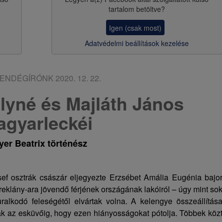
a
tartalom betöltve?
v
Igen (csak most)
i
Adatvédelmi beállítások kezelése
g
á
ENDÉGÍRÓNK
2020. 12. 22.
c
ályné és Majláth János
i
gyarleckéi
ó
er Beatrix történész
f osztrák császár eljegyezte Erzsébet Amália Eugénia bajo
reklány-ara jövendő férjének országának lakóiról – úgy mint so
alkodó feleségétől elvártak volna. A kelengye összeállítás
nak az esküvőig, hogy ezen hiányosságokat pótolja. Többek köz