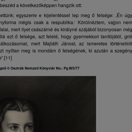
rbeszéd a következőképpen hangzik ott:
gettünk; egyszerre e kijelentéssel lep meg ő felsége: ‚Én úg
nyforma mégis csak a respublika.‘ Körülnéztem, vajjon ne
falai, mert ilyet császárné és királyné szájából bizonyosan mé
á ezt ő felsége, azt felelé, hogy gyermekkori tanítójától, gró
álkozásomat, mert Majláth Jánost, az ismeretes történetíró
 Ezt nyíltan meg is mondám ő felségének, ki azután a szegén
”.
[11]
egnő ©
Osztrák Nemzeti Könyvtár
No.: Pg III/3/77