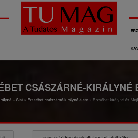
M
ERZ
á
KAS
s
o
d
l
ÉBET CSÁSZÁRNÉ-KIRÁLYNÉ 
a
rályné – Sisi
Erzsébet császárné-királyné élete
Erzsébet királyné és Maj
g
o
s
n
lső
Legyen a(z)
Facebook
által szolgáltatott külső