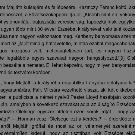
ni Majláth külsejére és fellépésére. Kazinczy Ferenc költő, ak
ténésszel, a következőképpen írja le: „Kisebb mint én, vékon
hysionomiáju, bajuszkája veresbe vág, lapoczkájinak eggyik
 ugyan több mint 30 évvel Erzsébet királynéval való találkozá
artása nem nagyon változhatott meg. Kertbeny benyomása szerin
mert az „fejét mindig hátravetette, mintha ezáltal magasabbna
os mozgása volt, méltóságteljesen járt, és nagyon tiszt
de legalábbis egyes szavakat nagyon hangsúlyozott.”
[9]
Sis
n beszélte a németet. El lehet képzelni, hogy milyen benyomás
lyné és testvérei körében.
 hogy Majláth a királynét a respublika irányába befolyásolta
gyartanárára, Falk Miksára vezethető vissza, aki két cikkébe
ben a publicista a német nyelvű Pester Lloyd hasábjain közöl
ján, amelyben a következő szavakat adja az újságíró Erzsébe
rdezte Őfelsége egyszer hirtelen ezen sorok íróját – hogy a
ság?‘ – ‚Honnan veszi Őfelsége ezt a kérdést?‘ – érdeklődte
 erről Majláth gróffal és most az ön véleményét szeretné
yértelműen kiderül, hogy az tisztában volt Erzsébet els