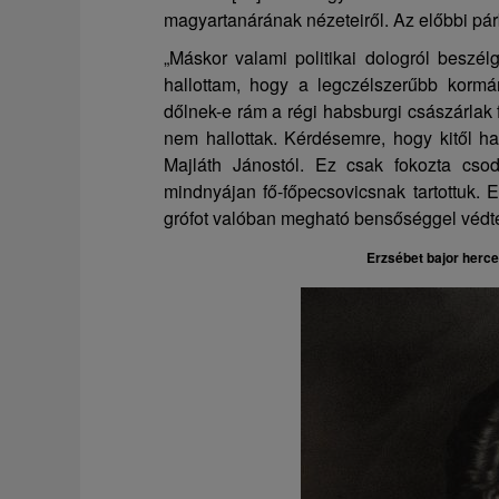
magyartanárának nézeteiről. Az előbbi pá
„Máskor valami politikai dologról beszél
hallottam, hogy a legczélszerűbb kormá
dőlnek-e rám a régi habsburgi császárlak 
nem hallottak. Kérdésemre, hogy kitől hall
Majláth Jánostól. Ez csak fokozta csod
mindnyájan fő-főpecsovicsnak tartottuk.
grófot valóban megható bensőséggel védte
Erzsébet bajor herc