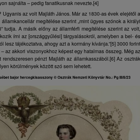
yon sajnálta – pedig fanatikusnak nevezte.
[4]
l? Ugyanis az volt Majláth János. Már az 1830-as évek elejétől 
 államkancellár megítélése szerint „mint ügyes szónok a király
 tudja. A másik előny az államférfi megítélése szerint az volt
ozik írni az [országgyűlési] tárgyalásokról, amelyben a bel- é
ól lesz tájékoztatva, ahogy azt a kormány kívánja.”
[5]
3000 forin
it – az akkori viszonyokhoz képest egy hatalmas összeg. Még a
tt rendszeresen pénzt Majláth az államkasszából.
[6]
Az osztrá
 ilyen körülmények között szó sem lehetett.
sébet bajor hercegkisasszony ©
Osztrák Nemzeti Könyvtár
No.: Pg III/8/23