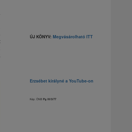
a
i
,
s
ÚJ KÖNYV:
Megvásárolható ITT
t
z
k
Erzsébet királyné a YouTube-on
Kép: ÖNB
Pg III/3/77