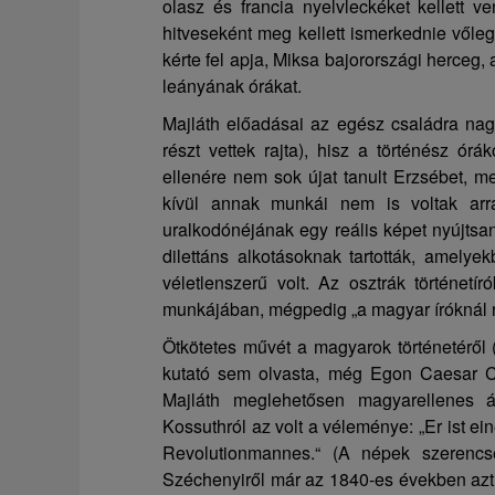
olasz és francia nyelvleckéket kellett v
hitveseként meg kellett ismerkednie vőleg
kérte fel apja, Miksa bajorországi herceg,
leányának órákat.
Majláth előadásai az egész családra nag
részt vettek rajta), hisz a történész ór
ellenére nem sok újat tanult Erzsébet, me
kívül annak munkái nem is voltak arr
uralkodónéjának egy reális képet nyújtsan
dilettáns alkotásoknak tartották, amelye
véletlenszerű volt. Az osztrák történetí
munkájában, mégpedig „a magyar íróknál ri
Ötkötetes művét a magyarok történetéről 
kutató sem olvasta, még Egon Caesar 
Majláth meglehetősen magyarellenes ál
Kossuthról az volt a véleménye: „Er ist e
Revolutionmannes.“ (A népek szerencséj
Széchenyiről már az 1840-es években azt 