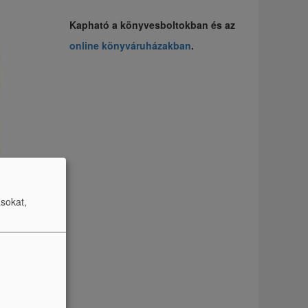
Kapható a könyvesboltokban és az
online könyváruházakban
.
ásokat,