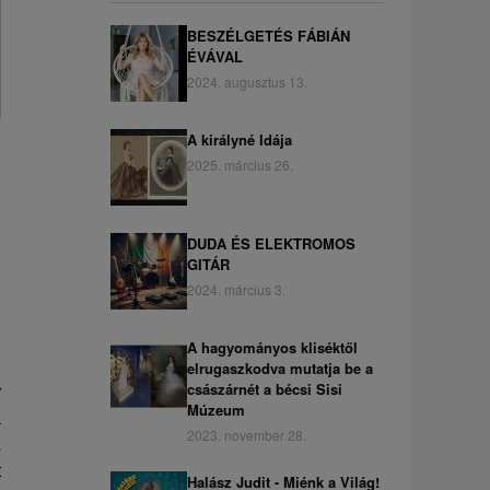
BESZÉLGETÉS FÁBIÁN
ÉVÁVAL
2024. augusztus 13.
A királyné Idája
2025. március 26.
DUDA ÉS ELEKTROMOS
GITÁR
2024. március 3.
A hagyományos kliséktől
elrugaszkodva mutatja be a
császárnét a bécsi Sisi
r
Múzeum
k
2023. november 28.
a
t
Halász Judit - Miénk a Világ!