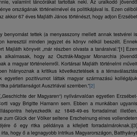
ennie, valamint táncórákat tartottak neki. Az uralkodó jövend
énye országának történelmével és politikájával is. Ezen célbó
 az akkor 67 éves Majláth János történészt, hogy adjon Erzsébe
y benyomást tettek (a menyasszony mellett annak testvérei i
ákon keresztül minden jegyzet és könyv nélkül beszélt. Enne
rt Majláth könyvét „már részben olvasta a tanáraival.”
[1]
Eze
a alkalmasak, hogy az Osztrák-Magyar Monarchia jövend
ak a magyar történelemről. Kortársai Majláth történelmi művei
kben hiányoznak a kritikus következtetések s a témaválasztá
rók egyetlen pozitívumot láttak magyar származású kollégáju
tka pártatlanságot Ausztriával szemben.”
[2]
(„Geschichte der Magyaren“) nyilvánvalóan egyetlen Erzsébet
Corti vagy Brigitte Hamann sem. Ebben a munkában ugyani
láspontra helyezkedik az 1848-49-es forradalmat illetően
ine zum Glück der Völker seltene Erscheinung eines vollendete
ére ő egy ritka példánya a kifejlett forradalmároknak.)
[3
írta, hogy ő a legnagyobb intrikus Magyarországon, Batthyány