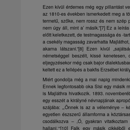
Ezen kívül érdemes még egy pillantást vet
az 1810-es években ismerkedett meg a tör
termetű, szőke, nem rossz és nem szép p
nem úgy áll, mint a’ másik.”
[7]
Ez a leírás
előtt keletkezett, de testmagassága és -t
a csekély magasság zavarhatta Majláthot, 
akarna látszani.”
[8]
Ezen kívül „sajátság
németséggel beszélt, kissé kenetesen, 
eljegyzésekor még csak bajor dialektusba
keltett ez a fellépés a bakfis Erzsébet kirá
Miért gondolja még a mai napig mindenki,
Ennek legfontosabb oka Sisi egy másik ma
is Majláthra hivatkozik. 1893. novemberé
egy esszét a királyné névnapjának apropó
szájába: „‚Önnek is az a véleménye – ké
egyetlen észszerű államforma a köztársa
csodálkozva – ‚Ó, gyakran vitatkoztam
hallani.‘“
[10]
Falk egy másik cikkéből eg