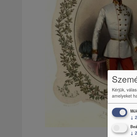
Személ
Kérjük, vála
amelyeket ha
Műk
↓
Beá
↓