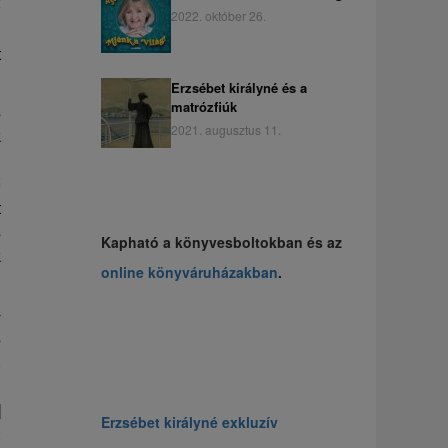
ő
2022. október 26.
l
t
Erzsébet királyné és a
matrózfiúk
s
2021. augusztus 11.
k
n
ő
t
s
Kapható a könyvesboltokban és az
k
online könyváruházakban
.
-
s
.
n
]
Erzsébet királyné exkluzív
t