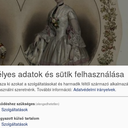
yes adatok és sütik felhasználása
ssza ki azokat a szolgáltatásokat és harmadik féltől származó alkalmaz
sználni szeretnénk.
További információ:
Adatvédelmi irányelvek
.
ödéshez szükséges
(elengedhetetlen)
2
Szolgáltatások
gyazott külső tartalom
2
Szolgáltatások