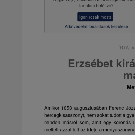
z
tartalom betöltve?
s
Igen (csak most)
a
Adatvédelmi beállítások kezelése
ÍRTA:
V
Erzsébet kir
ma
Mey
Amikor 1853 augusztusában Ferenc Józse
hercegkisasszonyt, nem sokat tudott a gye
minden másról sem, amit egy koronás ur
mellett azzal telt az ideje a menyaszony