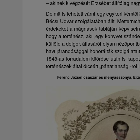
– akinek kivégzését Erzsébet állítólag nag
De mit is lehetett várni egy egykori kémtő
Bécsi Udvar szolgálatában állt. Metternich
érdekeket a mágnások tábláján képviselni”
hogy a történész, aki „egy könyvet szándék
külföld a dolgok állásáról olyan nézőpontb
havi járandósággal honorálták szolgálata
1848-as forradalom kitörése után is kapo
történészek által dicsért „pártatlanság”-ról
Ferenc József császár és menyasszonya, Erz