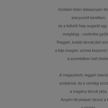
Szobám falán édesanyám fé
aranyozott keretben,
és a felkelő Nap sugarát egy 
üvegtárgy - csokorba gyűjtö
Reggeli, kutató táncát járó sz
a kép üvegén: színes koszorút 
a szeretetben halt ölelé
A megszokott, reggeli csend 
szobámat, és a vendég sziv
a magány táncát járja.
Anyám fényképén táncol a h
a siratás.