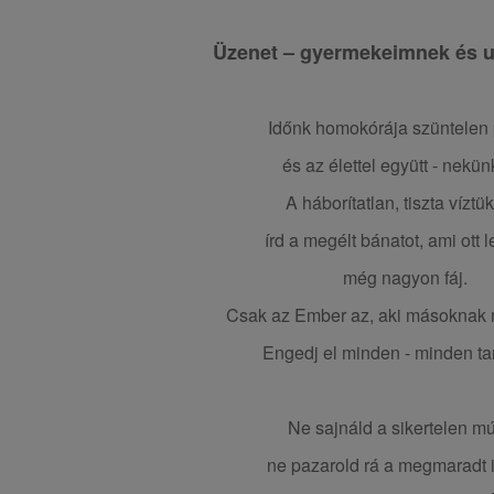
Üzenet – gyermekeimnek és 
Időnk homokórája szüntelen 
és az élettel együtt - nekünk
A háborítatlan, tiszta víztü
írd a megélt bánatot, ami ott 
még nagyon fáj.
Csak az Ember az, aki másoknak 
Engedj el minden - minden tar
Ne sajnáld a sikertelen múl
ne pazarold rá a megmaradt 