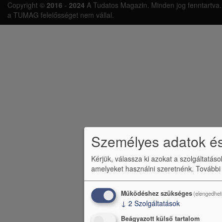
L
Copyright ©
2016
-
2024
A Tudatos Magazin. Minden jog fenntartva. A 
á
a TUMAG felelősséget nem vállal.
b
l
é
c
m
e
n
Személyes adatok és
ü
Kérjük, válassza ki azokat a szolgáltatás
amelyeket használni szeretnénk.
További
Működéshez szükséges
(elengedhet
↓
2
Szolgáltatások
Beágyazott külső tartalom