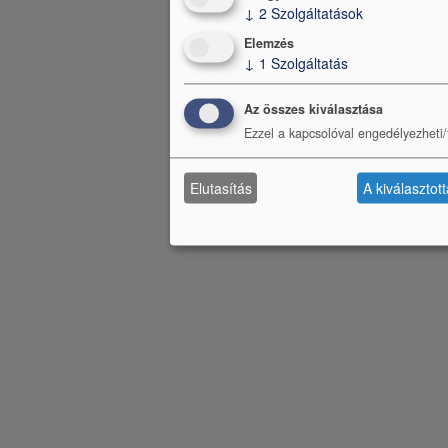
↓
2
Szolgáltatások
Elemzés
↓
1
Szolgáltatás
Az összes kiválasztása
Ezzel a kapcsolóval engedélyezheti/t
Elutasítás
A kiválasztot