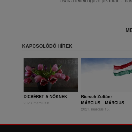
csak a tetteid igazolják rólad - má
ME
KAPCSOLÓDÓ HÍREK
DICSÉRET A NŐKNEK
Riersch Zoltán:
MÁRCIUS... MÁRCIUS
2023. március 8.
2021. március 15.