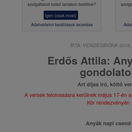
szolgáltatott külső tartalom betöltve?
szolgá
s
Igen (csak most)
a
Adatvédelmi beállítások kezelése
Adat
ÍRTA:
VENDÉGÍRÓNK
2018. 
Erdős Attila: An
gondolato
Art díjas író, költő ve
A versek felolvasásra kerülnek május 17-én a
Kör rendezvényén
Anyák napi csend