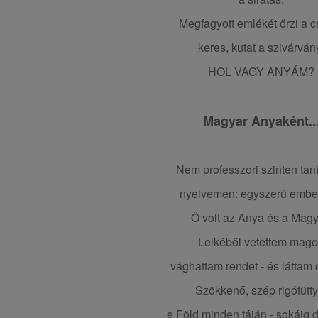
Megfagyott emlékét őrzi a c
keres, kutat a szivárván
HOL VAGY ANYÁM?
Magyar Anyaként..
Nem professzori szinten taní
nyelvemen: egyszerű embe
Ő volt az Anya és a Magy
Lelkéből vetettem mago
vághattam rendet - és láttam 
Szökkenő, szép rigófütty
e Föld minden táján - sokáig d