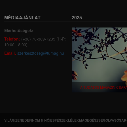
MÉDIAAJÁNLAT
2025
Elérhetőségek:
Telefon:
(+36) 70-369-7235 (H-P:
10:00-18:00)
Email:
szerkesztoseg@tumag.hu
A TUDATOS MAGAZIN CSAP
VILÁGI
ZENEDE
FINOM & NŐIES
FÉSZEK
LÉLEKMAG
EGÉSZSÉG
OLVASÓSAR