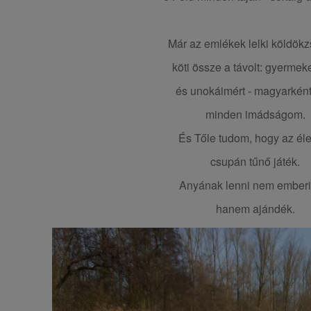
Már az emlékek lelki köldökz
köti össze a távolt: gyermek
és unokáimért - magyarként
minden imádságom.
És Tőle tudom, hogy az él
csupán tűnő játék.
Anyának lenni nem emberi 
hanem ajándék.