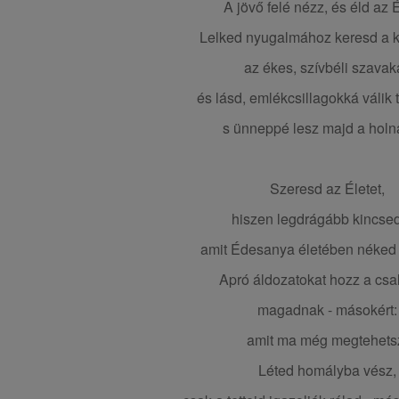
A jövő felé nézz, és éld az É
Lelked nyugalmához keresd a k
az ékes, szívbéli szavaka
és lásd, emlékcsillagokká válik
s ünneppé lesz majd a holn
Szeresd az Életet,
hiszen legdrágább kincsed
amit Édesanya életében néked 
Apró áldozatokat hozz a csal
magadnak - másokért:
amit ma még megtehets
Léted homályba vész,