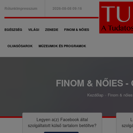
Ugrás
Rólunk
Impresszum
2026-08-08 09:16
a
B
tartalomra
a
F
EGÉSZSÉG
VILÁGI
ZENEDE
FINOM & NŐIES
l
ő
f
OLVASÓSAROK
MÚZEUMOK ÉS PROGRAMOK
n
e
a
l
v
s
i
FINOM & NŐIES -
ő
g
m
Kezdőlap
Finom & nőies 
á
M
e
c
o
n
i
r
Legyen a(z)
Facebook
által
L
ü
szolgáltatott külső tartalom betöltve?
szolgá
ó
z