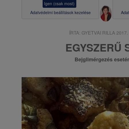
Igen (csak most)
s
Adatvédelmi beállítások kezelése
Adat
a
ÍRTA:
GYETVAI RILLA
2017. 
EGYSZERŰ 
Bejglimérgezés eset