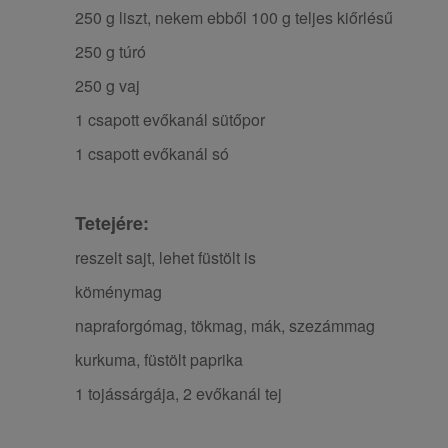
250 g liszt, nekem ebből 100 g teljes kiőrlésű
250 g túró
250 g vaj
1 csapott evőkanál sütőpor
1 csapott evőkanál só
Tetejére:
reszelt sajt, lehet füstölt is
köménymag
napraforgómag, tökmag, mák, szezámmag
kurkuma, füstölt paprika
1 tojássárgája, 2 evőkanál tej