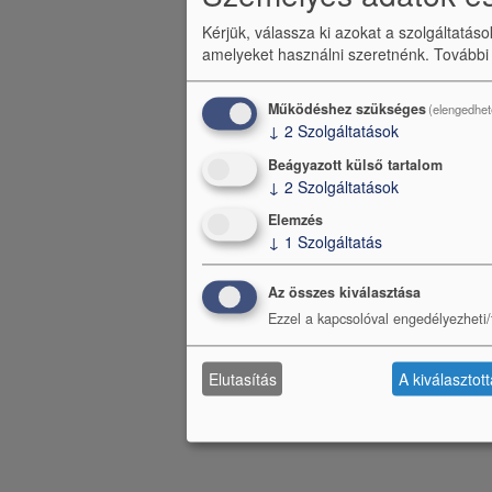
Kérjük, válassza ki azokat a szolgáltatás
amelyeket használni szeretnénk.
További
Működéshez szükséges
(elengedhet
↓
2
Szolgáltatások
Beágyazott külső tartalom
↓
2
Szolgáltatások
Elemzés
↓
1
Szolgáltatás
Az összes kiválasztása
Ezzel a kapcsolóval engedélyezheti/t
Elutasítás
A kiválasztot