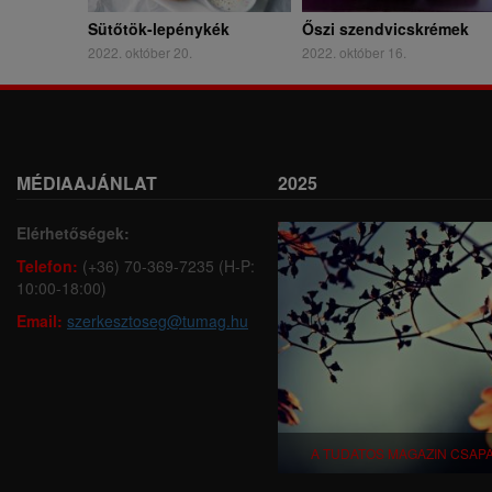
Sütőtök-lepénykék
Őszi szendvicskrémek
2022. október 20.
2022. október 16.
MÉDIAAJÁNLAT
2025
Elérhetőségek:
Telefon:
(+36) 70-369-7235 (H-P:
10:00-18:00)
Email:
szerkesztoseg@tumag.hu
A TUDATOS MAGAZIN CSAP