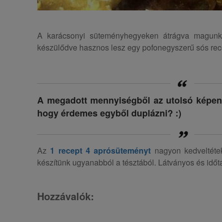
A karácsonyi süteményhegyeken átrágva magunkat,
készülődve hasznos lesz egy pofonegyszerű sós rec
A megadott mennyiségből az utolsó képen lá
hogy érdemes egyből duplázni? :)
Az
1 recept 4 aprósüteményt
nagyon kedveltétek
készítünk ugyanabból a tésztából. Látványos és időt
Hozzávalók: