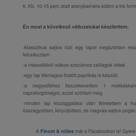
6. Kb. 10-15 perc alatt aranybarnára sütöm a kis form
Én most a következő változatokat készítettem:
-klasszikus sajtos rúd: egy lapot megszórtam resz
felcsíkoztam
-a másodikból mákos-szezámos csillagok lettek
-egy lap tökmagos-füstölt paprikás is készült
-a negyedikhez összekevertem 1 mokkáskan
napraforgómagot, ezzel szórtam meg.
-minden lap kiszaggatása után félretettem a hu
összegyúrtam, kinyújtottam, és magvas-sajtos pogácsa
A
Finom & nőies
már a Facebookon is! Gyere 