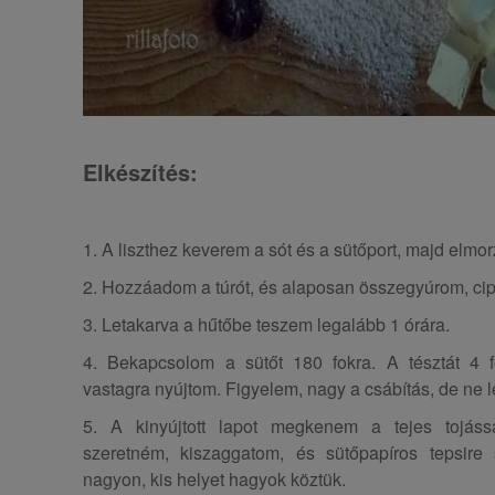
Elkészítés:
1. A liszthez keverem a sót és a sütőport, majd elmor
2. Hozzáadom a túrót, és alaposan összegyúrom, cipó
3. Letakarva a hűtőbe teszem legalább 1 órára.
4. Bekapcsolom a sütőt 180 fokra. A tésztát 4 f
vastagra nyújtom. Figyelem, nagy a csábítás, de ne
5. A kinyújtott lapot megkenem a tejes tojáss
szeretném, kiszaggatom, és sütőpapíros tepsir
nagyon, kis helyet hagyok köztük.