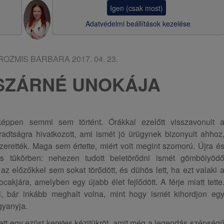
a
Igen (csak most)
v
Adatvédelmi beállítások kezelése
i
g
-ROZMIS BARBARA
2017. 04. 23.
á
SZÁRNÉ UNOKÁJA
c
i
ó
képpen semmi sem történt. Órákkal ezelőtt visszavonult 
radtságra hivatkozott, ami ismét jó ürügynek bizonyult ahhoz
erették. Maga sem értette, miért volt megint szomorú. Újra é
s tükörben: nehezen tudott beletörődni ismét gömbölyöd
z előzőkkel sem sokat törődött, és dühös lett, ha ezt valaki 
akjára, amelyben egy újabb élet fejlődött. A férje miatt tette
, bár inkább meghalt volna, mint hogy ismét kihordjon eg
gyanyja.
vett egy ezüst keretes kézitükröt, amit még a legendás szépség