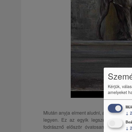
Személ
Kérjük, vála
amelyeket ha
Műk
Miután anyja elment aludni, a csodaszép
↓
legyen. Ez az egyik legszebb emléke ró
Beá
fodrásznő először óvatosan kibontotta 
↓