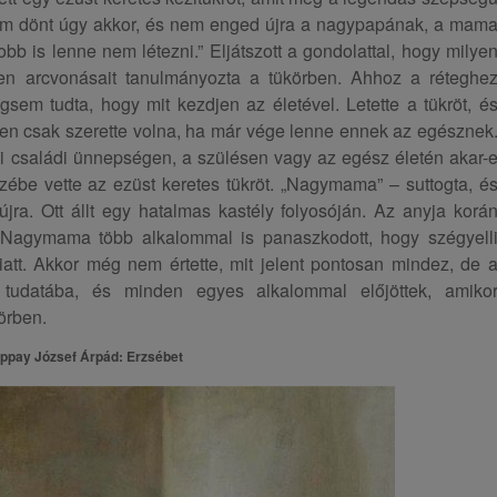
m dönt úgy akkor, és nem enged újra a nagypapának, a mam
bb is lenne nem létezni.” Eljátszott a gondolattal, hogy milye
en arcvonásait tanulmányozta a tükörben. Ahhoz a réteghe
gsem tudta, hogy mit kezdjen az életével. Letette a tükröt, é
en csak szerette volna, ha már vége lenne ennek az egésznek
 családi ünnepségen, a szülésen vagy az egész életén akar-
ezébe vette az ezüst keretes tükröt. „Nagymama” – suttogta, é
újra. Ott állt egy hatalmas kastély folyosóján. Az anyja korá
t. Nagymama több alkalommal is panaszkodott, hogy szégyell
att. Akkor még nem értette, mit jelent pontosan mindez, de 
tudatába, és minden egyes alkalommal előjöttek, amiko
örben.
ppay József Árpád: Erzsébet