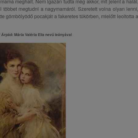
mama meghalt. Nem igazán tudta még akkor, mit jelent a halál
él többet megtudni a nagymamáról. Szeretett volna olyan lenni
te gömbölyödő pocakját a fakeretes tükörben, mielőtt leoltotta 
Árpád: Mária Valéria Ella nevű leányával