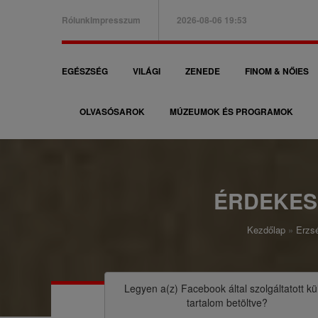
Ugrás
Rólunk
Impresszum
2026-08-06 19:53
a
B
tartalomra
a
F
EGÉSZSÉG
VILÁGI
ZENEDE
FINOM & NŐIES
l
ő
f
OLVASÓSAROK
MÚZEUMOK ÉS PROGRAMOK
n
e
a
l
v
s
i
ÉRDEKES
ő
g
m
Kezdőlap
Erzsé
á
M
e
c
o
n
i
r
Legyen a(z)
Facebook
által szolgáltatott kü
ü
tartalom betöltve?
ó