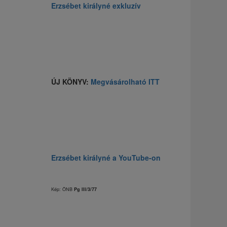
Erzsébet királyné exkluzív
ÚJ KÖNYV:
Megvásárolható ITT
Erzsébet királyné a YouTube-on
Kép: ÖNB
Pg III/3/77