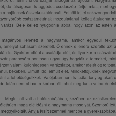
ikük őt, amint tátott szájjal álldogál az ajtóban. Nagymam
jét, de túlságosan is aggódott csodaszép fürtjei miatt, mert eg
 a hajtincsek összekuszálódását. Felnőtt fejjel sokszor gondol
gyönyörűbb császárnéjának mozdulatlanul kellett átaludnia a
a varázs. Bele kellett nyugodnia abba, hogy azon az estén 
e magányos lehetett a nagymama, amikor egyedül feküd
, amelyet sohasem szeretett. Ő ennek ellenére szerette azt 
án is. Gyakran eltűnt a családja elől, és ilyenkor a császárn
ászár parancsára pontosan ugyanúgy hagyták a termeket, min
zett valami különlegesen varázslatot, amikor idejét ott töltötte
anul, békében. Elmúlt idő, elmúlt élet. Mindkettőjüknek megvol
lni a lehetőségeikkel. Valójában nem is tudta, tényleg akart-
 de talán nem abban a korban élt, ahol meg tudta volna értetn
nt. Megint ott volt a hálószobájában, kezében az ezüstkerete
ta élethűen maga elé idézni a nagymama mosolyát. Szomorú lett
t meggyilkolták. Anyja kisírt szemmel ment be a gyerekszobába