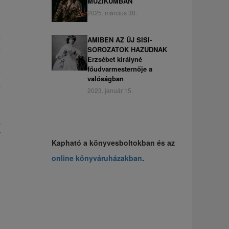
MUZIKUMBAN
a
2025. március 30.
n
z
AMIBEN AZ ÚJ SISI-
s
SOROZATOK HAZUDNAK
Erzsébet királyné
.
főudvarmesternője a
e
valóságban
s
2023. január 15.
n
i
a
r
Kapható a könyvesboltokban és az
online könyváruházakban
.