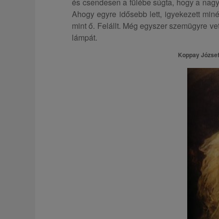
és csendesen a fülébe súgta, hogy a nagy
Ahogy egyre idősebb lett, igyekezett min
mint ő. Felállt. Még egyszer szemügyre vet
lámpát.
Koppay József 