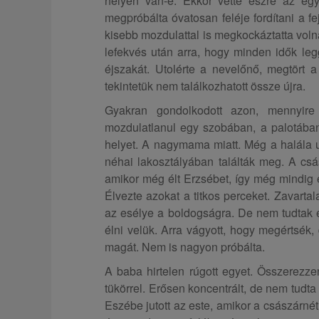
helyén van-e. Ekkor vette észre az egy
megpróbálta óvatosan feléje fordítani a fe
kisebb mozdulattal is megkockáztatta volna
lefekvés után arra, hogy minden idők leg
éjszakát. Utolérte a nevelőnő, megtört 
tekintetük nem találkozhatott össze újra.
Gyakran gondolkodott azon, mennyir
mozdulatlanul egy szobában, a palotában
helyet. A nagymama miatt. Még a halála ut
néhai lakosztályában találták meg. A cs
amikor még élt Erzsébet, így még mindig ér
Élvezte azokat a titkos perceket. Zavartal
az esélye a boldogságra. De nem tudtak é
élni velük. Arra vágyott, hogy megértsék,
magát. Nem is nagyon próbálta.
A baba hirtelen rúgott egyet. Összerezze
tükörrel. Erősen koncentrált, de nem tud
Eszébe jutott az este, amikor a császárné