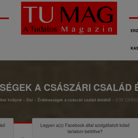
M
ERZ
á
KAS
s
o
d
l
SÉGEK A CSÁSZÁRI CSALÁD 
a
bet királyné – Sisi
Érdekességek a császári család életéből
EGY CSÁS
g
o
s
lső
Legyen a(z)
Facebook
által szolgáltatott külső
tartalom betöltve?
n