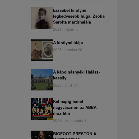
Erzsébet királyné
legkedvesebb húga, Zsófia
Sarolta mártírhalála
2021. május 4.
A királyné Idája
2025. március 26.
A kápolnásnyéki Halász-
a
kastély
,
2023. július 31.
s
ő
Két napig ismét
a
nagyvásznon az ABBA
.
mozifilm
y
2023. szeptember 8.
BIGFOOT PRESTON A
ű