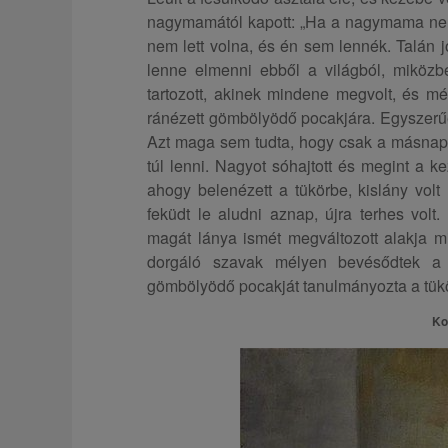
nagymamától kapott: „Ha a nagymama ne
nem lett volna, és én sem lennék. Talán jo
lenne elmenni ebből a világból, miközb
tartozott, akinek mindene megvolt, és mé
ránézett gömbölyödő pocakjára. Egyszerű
Azt maga sem tudta, hogy csak a másnapi
túl lenni. Nagyot sóhajtott és megint a k
ahogy belenézett a tükörbe, kislány volt 
feküdt le aludni aznap, újra terhes vol
magát lánya ismét megváltozott alakja mi
dorgáló szavak mélyen bevésődtek a 
gömbölyödő pocakját tanulmányozta a tük
Ko