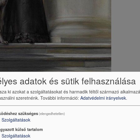
yes adatok és sütik felhasználása
ssza ki azokat a szolgáltatásokat és harmadik féltől származó alkalmaz
sználni szeretnénk.
További információ:
Adatvédelmi irányelvek
.
ödéshez szükséges
(elengedhetetlen)
 Erzsébet nagymama megengedte neki, hogy a fésülködésnél ot
2
Szolgáltatások
la. Lenyűgözte a szertartás, amelynek részese lehetett. 
gyazott külső tartalom
a híres koronafrizurát, ami hosszú perceket vett igénybe. 
2
Szolgáltatások