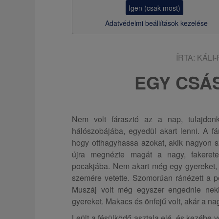
z
Igen (csak most)
s
Adatvédelmi beállítások kezelése
a
ÍRTA:
KÁLI
EGY CSÁ
Nem volt fárasztó az a nap, tulajdon
hálószobájába, egyedül akart lenni. A fá
hogy otthagyhassa azokat, akik nagyon sz
újra megnézte magát a nagy, fakerete
pocakjába. Nem akart még egy gyereket, a
szemére vetette. Szomorúan ránézett a poc
Muszáj volt még egyszer engednie neki
gyereket. Makacs és önfejű volt, akár a na
Leült a fésülködő asztala elé, és kezébe 