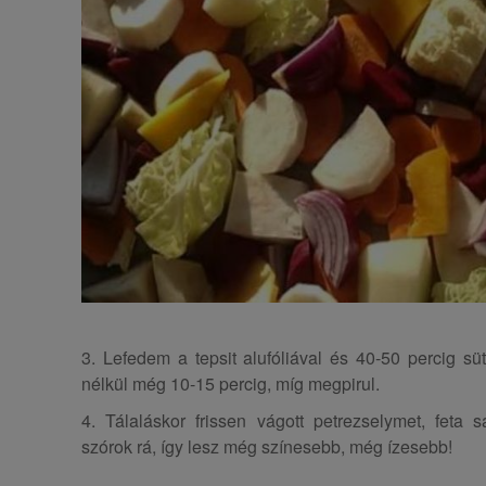
3. Lefedem a tepsit alufóliával és 40-50 percig sü
nélkül még 10-15 percig, míg megpirul.
4. Tálaláskor frissen vágott petrezselymet, feta 
szórok rá, így lesz még színesebb, még ízesebb!