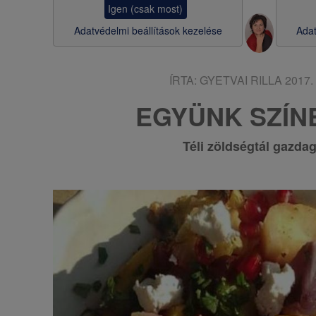
Igen (csak most)
s
Adatvédelmi beállítások kezelése
Adat
a
ÍRTA:
GYETVAI RILLA
2017. 
EGYÜNK SZÍN
Téli zöldségtál
gazda