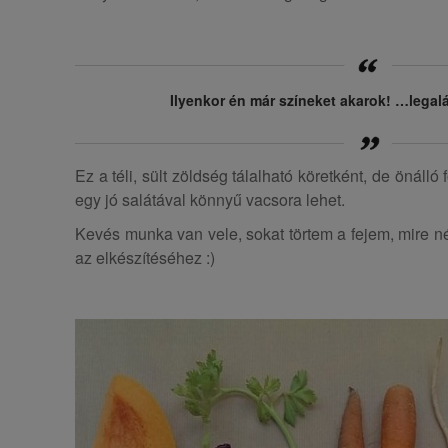
Ilyenkor én már színeket akarok! …legal
Ez a téli, sült zöldség tálalható köretként, de önálló
egy jó salátával könnyű vacsora lehet.
Kevés munka van vele, sokat törtem a fejem, mire n
az elkészítéséhez :)