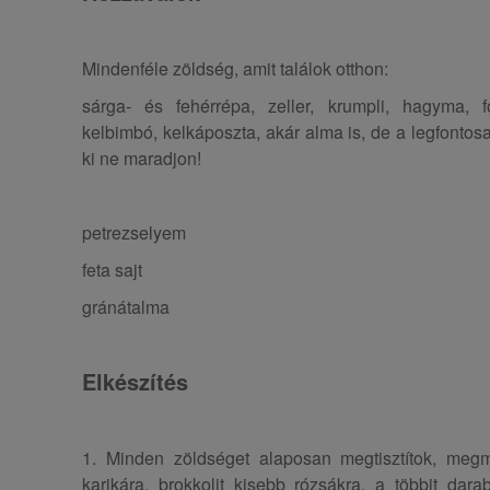
Mindenféle zöldség, amit találok otthon:
sárga- és fehérrépa, zeller, krumpli, hagyma, 
kelbimbó, kelkáposzta, akár alma is, de a legfontos
ki ne maradjon!
petrezselyem
feta sajt
gránátalma
Elkészítés
1. Minden zöldséget alaposan megtisztítok, megm
karikára, brokkolit kisebb rózsákra, a többit da