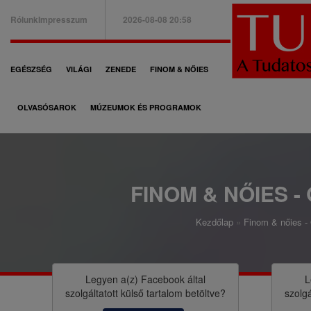
Ugrás
Rólunk
Impresszum
2026-08-08 20:58
a
B
tartalomra
a
F
EGÉSZSÉG
VILÁGI
ZENEDE
FINOM & NŐIES
l
ő
f
OLVASÓSAROK
MÚZEUMOK ÉS PROGRAMOK
n
e
a
l
v
s
i
FINOM & NŐIES -
ő
g
m
Kezdőlap
Finom & nőies - 
á
M
e
c
o
n
i
r
Legyen a(z)
Facebook
által
L
ü
szolgáltatott külső tartalom betöltve?
szolgá
ó
z