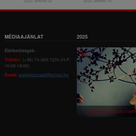
2022. október 20.
2022. október 16.
MÉDIAAJÁNLAT
2025
Elérhetőségek:
Telefon:
(+36) 70-369-7235 (H-P:
10:00-18:00)
Email:
szerkesztoseg@tumag.hu
A TUDATOS MAGAZIN CSAP