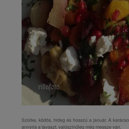
Szürke, ködös, hideg és hosszú a január. A karácson
annyira a tavaszt, valószínűleg még messze van.