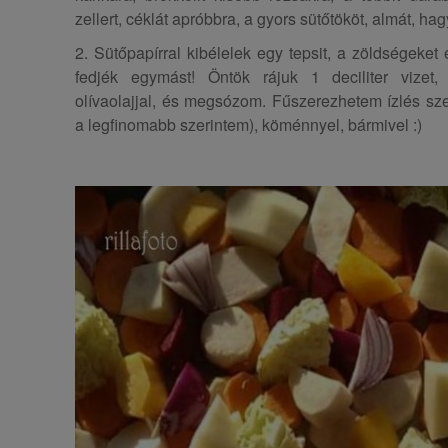
zellert, céklát apróbbra, a gyors sütőtököt, almát, h
2. Sütőpapírral kibélelek egy tepsit, a zöldségeke
fedjék egymást! Öntök rájuk 1 deciliter vizet
olívaolajjal, és megsózom. Fűszerezhetem ízlés szer
a legfinomabb szerintem), köménnyel, bármivel :)