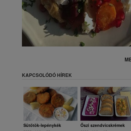
ME
KAPCSOLÓDÓ HÍREK
Sütőtök-lepénykék
Őszi szendvicskrémek