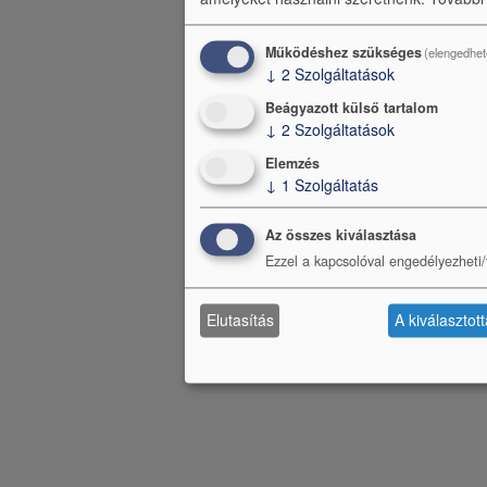
Működéshez szükséges
(elengedhet
↓
2
Szolgáltatások
Beágyazott külső tartalom
↓
2
Szolgáltatások
Elemzés
↓
1
Szolgáltatás
Az összes kiválasztása
Ezzel a kapcsolóval engedélyezheti/t
Elutasítás
A kiválasztot