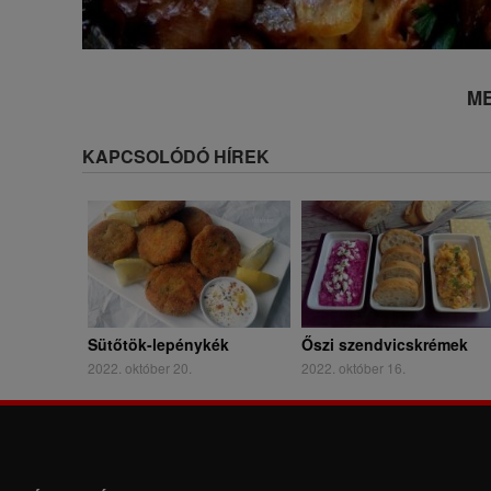
ME
KAPCSOLÓDÓ HÍREK
Sütőtök-lepénykék
Őszi szendvicskrémek
2022. október 20.
2022. október 16.