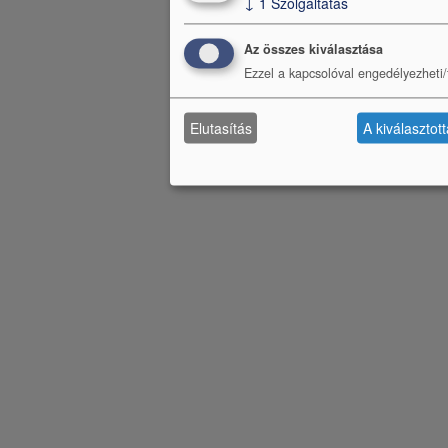
↓
1
Szolgáltatás
Az összes kiválasztása
Ezzel a kapcsolóval engedélyezheti/t
Elutasítás
A kiválasztot