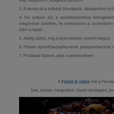
3. A sonka és a kolbász következik, összepirítom a tö
4. Ha szépen sül, a paradicsomokkal felengedem,
oregánóval ízesítem, és beleszórom a camembert 
ütöm a tojást.
5. Addig sütöm, míg a tojás kedvem szerint megsül.
6. Frissen aprított bazsalikommal, petrezselyemmel
7. Pirítóssal tálalom, akár a serpenyőben!
A
Finom & nőies
már a Facebo
Ízek, ötletek, hangulatok. Gyere olvasgatni, bes