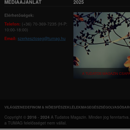
MÉDIAAJÁNLAT
2025
Elérhetőségek:
Telefon:
(+36) 70-369-7235 (H-P:
10:00-18:00)
Email:
szerkesztoseg@tumag.hu
A TUDATOS MAGAZIN CSAP
VILÁGI
ZENEDE
FINOM & NŐIES
FÉSZEK
LÉLEKMAG
EGÉSZSÉG
OLVASÓSAR
L
Copyright ©
2016
-
2024
A Tudatos Magazin. Minden jog fenntartva. A 
á
a TUMAG felelősséget nem vállal.