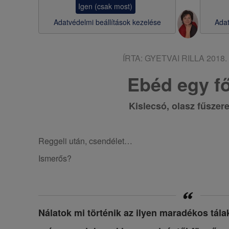
Igen (csak most)
s
Adatvédelmi beállítások kezelése
Adat
a
ÍRTA:
GYETVAI RILLA
2018. 
Ebéd egy f
Kislecsó, olasz fűszer
Reggeli után, csendélet…
Ismerős?
Nálatok mi történik az ilyen maradékos tála