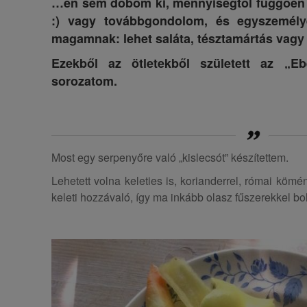
…én sem dobom ki, mennyiségtől függően
:)
vagy továbbgondolom, és egyszemély
magamnak: lehet saláta, tésztamártás vagy e
Ezekből az ötletekből született az „
sorozatom.
Most egy serpenyőre való „kislecsót” készítettem.
Lehetett volna keleties is, korianderrel, római köm
keleti hozzávaló, így ma inkább olasz fűszerekkel b