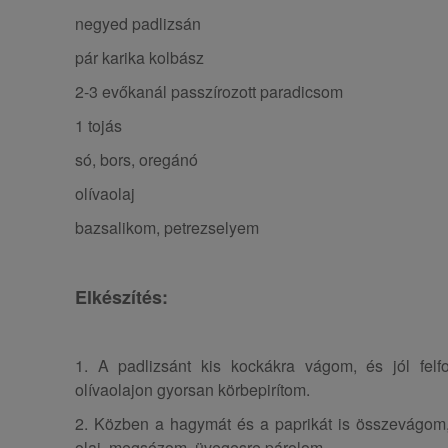
negyed padlizsán
pár karika kolbász
2-3 evőkanál passzírozott paradicsom
1 tojás
só, bors, oregánó
olívaolaj
bazsalikom, petrezselyem
Elkészítés:
1. A padlizsánt kis kockákra vágom, és jól felfo
olívaolajon gyorsan körbepirítom.
2. Közben a hagymát és a paprikát is összevágom
olaj, megsózom, üvegesre párolom.