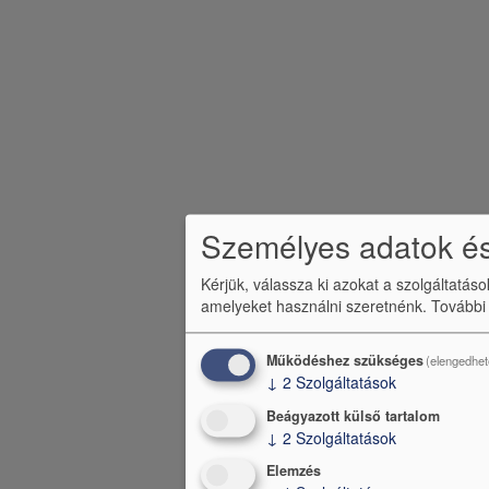
b
l
é
c
m
e
n
Személyes adatok és
ü
Kérjük, válassza ki azokat a szolgáltatás
amelyeket használni szeretnénk.
További
Működéshez szükséges
(elengedhet
↓
2
Szolgáltatások
Beágyazott külső tartalom
↓
2
Szolgáltatások
Elemzés