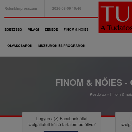
Ugrás
Rólunk
Impresszum
2026-08-09 10:46
a
B
tartalomra
a
F
EGÉSZSÉG
VILÁGI
ZENEDE
FINOM & NŐIES
l
ő
f
OLVASÓSAROK
MÚZEUMOK ÉS PROGRAMOK
n
e
a
l
v
s
i
FINOM & NŐIES -
ő
g
m
Kezdőlap
Finom & nőie
á
M
e
c
o
n
i
r
Legyen a(z)
Facebook
által
L
ü
szolgáltatott külső tartalom betöltve?
szolgá
ó
z