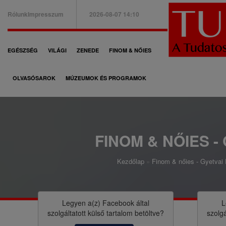
Ugrás
Rólunk
Impresszum
2026-08-07 14:10
a
B
tartalomra
a
F
EGÉSZSÉG
VILÁGI
ZENEDE
FINOM & NŐIES
l
ő
f
OLVASÓSAROK
MÚZEUMOK ÉS PROGRAMOK
n
e
a
l
v
s
i
FINOM & NŐIES -
ő
g
m
Kezdőlap
Finom & nőies - Gyetvai R
á
M
e
c
o
n
i
r
Legyen a(z)
Facebook
által
L
ü
szolgáltatott külső tartalom betöltve?
szolgá
ó
z