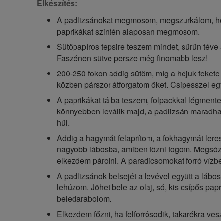
Elkészítés:
A padlizsánokat megmosom, megszurkálom, hog
paprikákat szintén alaposan megmosom.
Sütőpapíros tepsire teszem mindet, sűrűn téve 
Faszénen sütve persze még finomabb lesz!
200-250 fokon addig sütöm, míg a héjuk fekete 
közben párszor átforgatom őket. Csipesszel e
A paprikákat tálba teszem, folpackkal légmente
könnyebben leválik majd, a padlizsán maradhat 
hűl.
Addig a hagymát felaprítom, a fokhagymát ler
nagyobb lábosba, amiben főzni fogom. Megsóz
elkezdem párolni. A paradicsomokat forró vízb
A padlizsánok belsejét a levével együtt a lábo
lehúzom. Jöhet bele az olaj, só, kis csípős pap
beledarabolom.
Elkezdem főzni, ha felforrósodik, takarékra ve