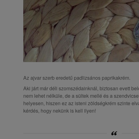
Az ajvar szerb eredetű padlizsános paprikakrém.
Aki járt már déli szomszédainknál, biztosan evett bel
nem lehet nélküle, de a sültek mellé és a szendvics
helyesen, hiszen ez az isteni zöldségkrém szinte elv
kérdés, hogy nekünk is kell ilyen!