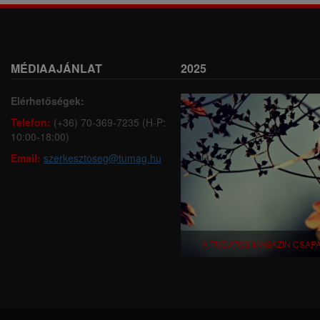
MÉDIAAJÁNLAT
2025
Elérhetőségek:
Telefon:
(+36) 70-369-7235 (H-P:
10:00-18:00)
Email:
szerkesztoseg@tumag.hu
A TUDATOS MAGAZIN CSAP