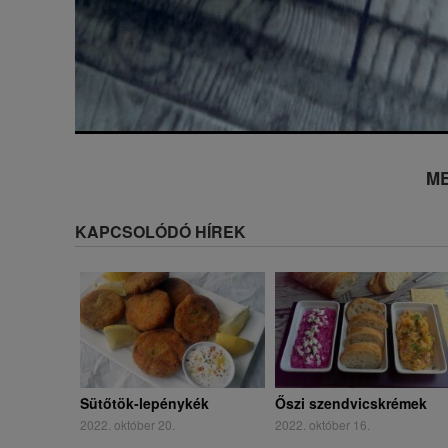
ME
KAPCSOLÓDÓ HÍREK
Sütőtök-lepénykék
Őszi szendvicskrémek
2022. október 20.
2022. október 16.