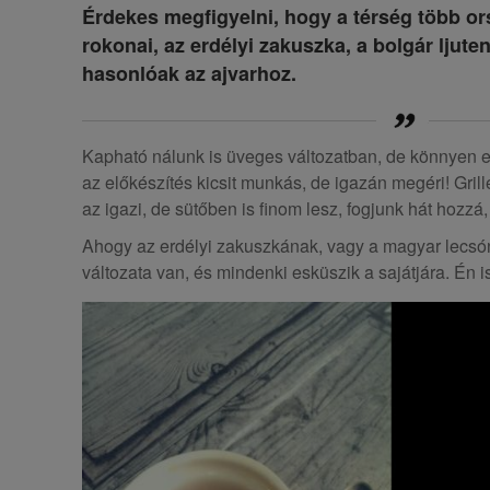
Érdekes megfigyelni, hogy a térség több o
rokonai, az erdélyi zakuszka, a bolgár ljute
hasonlóak az ajvarhoz.
Kapható nálunk is üveges változatban, de könnyen elk
az előkészítés kicsit munkás, de igazán megéri! Gril
az igazi, de sütőben is finom lesz, fogjunk hát hozzá
Ahogy az erdélyi zakuszkának, vagy a magyar lecsón
változata van, és mindenki esküszik a sajátjára. Én is!