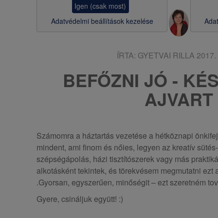
Igen (csak most)
s
Adatvédelmi beállítások kezelése
Adat
a
ÍRTA:
GYETVAI RILLA
2017. 
BEFŐZNI JÓ - KÉ
AJVART
Számomra a háztartás vezetése a hétköznapi önkifej
mindent, ami finom és nőies, legyen az kreatív sütés
szépségápolás, házi tisztítószerek vagy más praktiká
alkotásként tekintek, és törekvésem megmutatni ezt
.Gyorsan, egyszerűen, minőségit – ezt szeretném to
Gyere, csináljuk együtt! :)