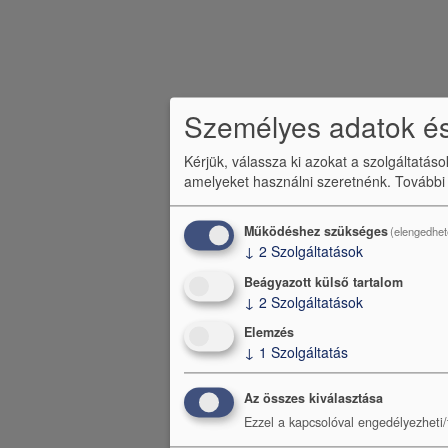
Személyes adatok és
Kérjük, válassza ki azokat a szolgáltatás
amelyeket használni szeretnénk.
További
Működéshez szükséges
(elengedhet
↓
2
Szolgáltatások
Beágyazott külső tartalom
↓
2
Szolgáltatások
Elemzés
↓
1
Szolgáltatás
Az összes kiválasztása
Ezzel a kapcsolóval engedélyezheti/t