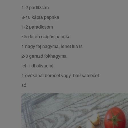
1-2 padlizsán
8-10 kápia paprika
1-2 paradicsom
kis darab csípős paprika
1 nagy fej hagyma, lehet lila is
2-3 gerezd fokhagyma
fél-1 dl olívaolaj
1 evőkanál borecet vagy balzsamecet
só