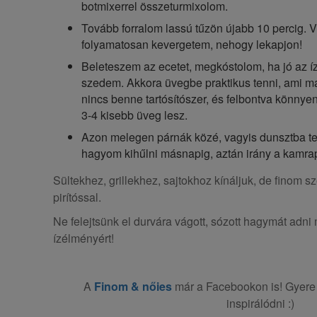
botmixerrel összeturmixolom.
Tovább forralom lassú tűzön újabb 10 percig. Vi
folyamatosan kevergetem, nehogy lekapjon!
Beleteszem az ecetet, megkóstolom, ha jó az í
szedem. Akkora üvegbe praktikus tenni, ami ma
nincs benne tartósítószer, és felbontva könnye
3-4 kisebb üveg lesz.
Azon melegen párnák közé, vagyis dunsztba tes
hagyom kihűlni másnapig, aztán irány a kamra
Sültekhez, grillekhez, sajtokhoz kínáljuk, de finom s
pirítóssal.
Ne felejtsünk el durvára vágott, sózott hagymát adni 
ízélményért!
A
Finom & nőies
már a Facebookon is! Gyere 
inspirálódni :)