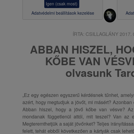
Igen (csak most)
s
Adatvédelmi beállítások kezelése
Adat
a
ÍRTA:
CSILLAGLÁNY
2017. 0
ABBAN HISZEL, HO
KŐBE VAN VÉSVE
olvasunk Taro
„Ez egy egészen egyszerű kérdésnek tűnhet, amelyr
azért, hogy megtudjuk a jövőt, mi másért? Azonban
Abban hiszel, hogy a jövő kőbe van vésve? Az f
mondanak függetlenül attól, mit teszel? Van az
Megteremthetjük a saját jövőnket? Teljes irányítássa
felett, tehát ebből következően a kártyák csak lehe