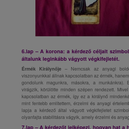
6.lap – A korona: a kérdező céljait szimboli
általunk leginkább vágyott végkifejletét.
Érmék Királynője
– Nemcsak az anyagi boldog
viszonyunkkal állnak kapcsolatban az érmék, hanem
gondolunk magunkra, másokra, a munkánkra). E
virágzik, körülötte minden szépen rendezett. Mivel 
kapcsolatban az érmék, így ez a királynő mindenkép
mint fentebb említettem, érzelmi és anyagi értele
lapja a kérdező által vágyott végkifejletet szim
olyanfajta stabilitásra vágyik, amely érzelmi és anya
7.lap – A kérdezőt jelképezi, hogyan hat a 