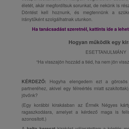
életét, akár megfordítsuk sorunkat, de nekünk is rés
Döntést kell hoznunk, és megtennünk a szüks
iránytűként szolgálhatnak utunkon.
Ha tanácsadást szeretnél, kattints ide a leh
Hogyan működik egy ki
ESETTANULMÁNY
“Ha visszajön hozzád a tiéd, ha nem jön vissz
KÉRDEZŐ:
Hogyha elengedem ezt a görcsös r
partneréhez, akivel egy félreértés miatt szakította
jövőnk?
(Egy korábbi kirakásban az Érmék Négyes kárty
ragaszkodásra, amelyet a kérdező maga is feli
azonosított.)
A
kelta kereszt
kirakást választottam a kérdés m