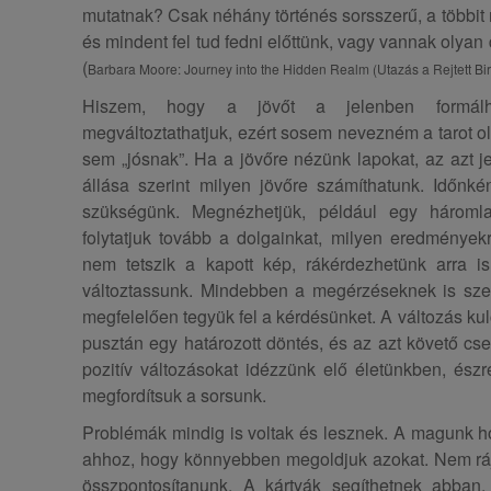
mutatnak? Csak néhány történés sorsszerű, a többit m
és mindent fel tud fedni előttünk, vagy vannak olyan
(
Barbara Moore: Journey into the Hidden Realm (Utazás a Rejtett B
Hiszem, hogy a jövőt a jelenben formálha
megváltoztathatjuk, ezért sosem nevezném a tarot o
sem „jósnak”. Ha a jövőre nézünk lapokat, az azt je
állása szerint milyen jövőre számíthatunk. Időnk
szükségünk. Megnézhetjük, például egy háromla
folytatjuk tovább a dolgainkat, milyen eredménye
nem tetszik a kapott kép, rákérdezhetünk arra i
változtassunk. Mindebben a megérzéseknek is szere
megfelelően tegyük fel a kérdésünket. A változás ku
pusztán egy határozott döntés, és az azt követő c
pozitív változásokat idézzünk elő életünkben, ész
megfordítsuk a sorsunk.
Problémák mindig is voltak és lesznek. A magunk ho
ahhoz, hogy könnyebben megoldjuk azokat. Nem rá
összpontosítanunk. A kártyák segíthetnek abba