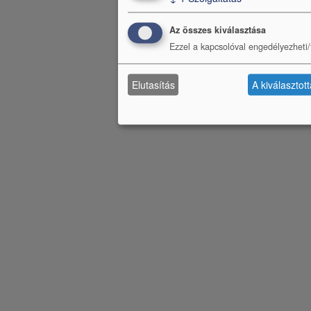
Az összes kiválasztása
Ezzel a kapcsolóval engedélyezheti/t
Elutasítás
A kiválasztot