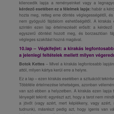
kilencedik lapja a reményeinket vagy a legnagyo
kérdező esetében ez a félelmek lapja:
habár a kérd
hozta meg, retteg eme döntés véglegességétől, és
nem gyógyuló fájdalom eshetőségétől. A kirakás 
szintén ezen lap értelmezését erősíti: a kérdező 
egyszerű döntést hozott meg, és borzasztóan f
végleges szakítást hozná magával.
10.lap – Végkifejlet: a kirakás legfontosab
a jelenlegi feltételek mellett milyen véger
Botok Kettes
– Mivel a kirakás legfontosabb lapjáró
attól, milyen kártya kerül erre a helyre.
Ez a lap – ezen kirakás esetében a szituációt tekint
Többféle értelmezése lehetséges, azonban véleménye
van szó ebben a helyzetben. A kirakás ezen lapja tö
lényegét tekinti: egyrészt azt, hogy a tarot nem min
a jövőt (vagy azért, mert képlékeny, vagy azért,
tudnunk), másrészt pedig azt, hogy igenis van v