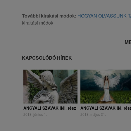
További kirakási módok:
HOGYAN OLVASSUNK T
kirakási módok
ME
KAPCSOLÓDÓ HÍREK
ANGYALI SZAVAK II/II. rész
ANGYALI SZAVAK II/I. rés
2018. június 1.
2018. május 31.