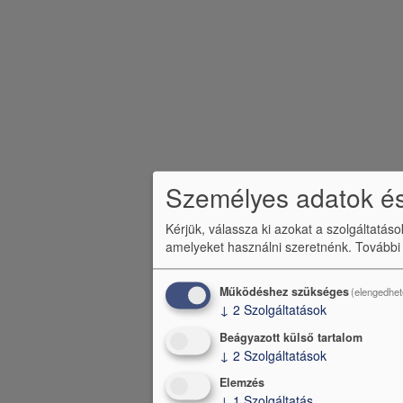
Személyes adatok és
Kérjük, válassza ki azokat a szolgáltatás
amelyeket használni szeretnénk.
További
Működéshez szükséges
(elengedhet
↓
2
Szolgáltatások
Beágyazott külső tartalom
↓
2
Szolgáltatások
Elemzés
↓
1
Szolgáltatás