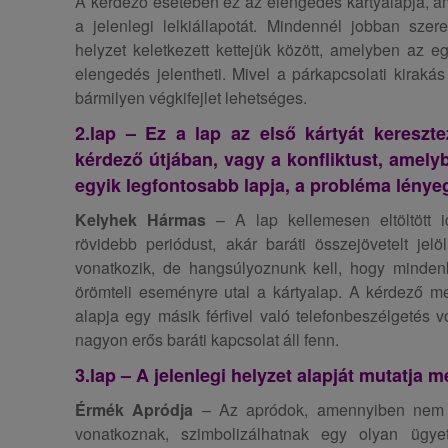
A kérdező esetében ez az elengedés kártyalapja, am
a jelenlegi lelkiállapotát. Mindennél jobban szeret
helyzet keletkezett kettejük között, amelyben az e
elengedés jelentheti. Mivel a párkapcsolati kiraká
bármilyen végkifejlet lehetséges.
2.lap – Ez a lap az első kártyát kereszte
kérdező útjában, vagy a konfliktust, amely
egyik legfontosabb lapja, a probléma lényeg
Kelyhek Hármas
– A lap kellemesen eltöltött 
rövidebb periódust, akár baráti összejövetelt jelö
vonatkozik, de hangsúlyoznunk kell, hogy mindenké
örömteli eseményre utal a kártyalap. A kérdező meg
alapja egy másik férfivel való telefonbeszélgetés vo
nagyon erős baráti kapcsolat áll fenn.
3.lap – A jelenlegi helyzet alapját mutatja m
Érmék Apródja
– Az apródok, amennyiben nem s
vonatkoznak, szimbolizálhatnak egy olyan ügy