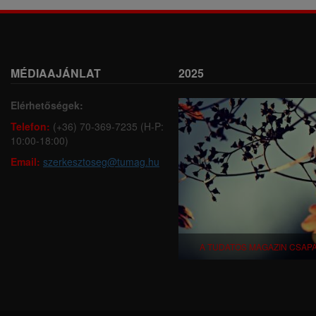
MÉDIAAJÁNLAT
2025
Elérhetőségek:
Telefon:
(+36) 70-369-7235 (H-P:
10:00-18:00)
Email:
szerkesztoseg@tumag.hu
A TUDATOS MAGAZIN CSAP