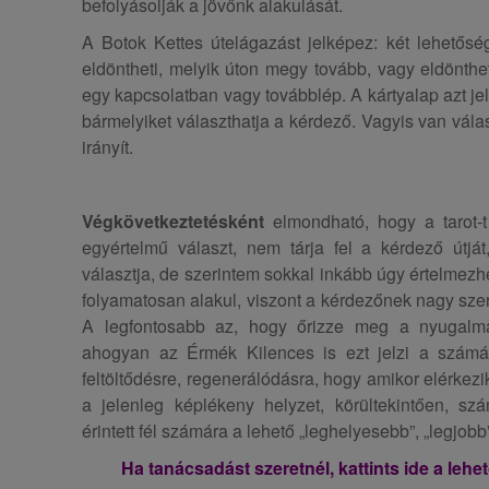
befolyásolják a jövőnk alakulását.
A Botok Kettes útelágazást jelképez: két lehetősé
eldöntheti, melyik úton megy tovább, vagy eldönthe
egy kapcsolatban vagy továbblép. A kártyalap azt jel
bármelyiket választhatja a kérdező. Vagyis van válas
irányít.
Végkövetkeztetésként
elmondható, hogy a tarot-
egyértelmű választ, nem tárja fel a kérdező útj
választja, de szerintem sokkal inkább úgy értelmezh
folyamatosan alakul, viszont a kérdezőnek nagy szer
A legfontosabb az, hogy őrizze meg a nyugalmát,
ahogyan az Érmék Kilences is ezt jelzi a számár
feltöltődésre, regenerálódásra, hogy amikor elérkezik
a jelenleg képlékeny helyzet, körültekintően, s
érintett fél számára a lehető „leghelyesebb”, „legjob
Ha tanácsadást szeretnél, kattints ide a leh