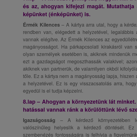
és az, ahogyan kifejezi magát. Mutathatja
képünket (énképünket) is.
Érmék Kilences
– A kártya arra utal, hogy a kérde
rendben van, elégedett a helyzetével, legalábbis 
vannak elégítve. Az Érmék Kilences az egyedüllétr
magányosságot. Ha párkapcsolati kirakásról van s
olyan személyek esetében is, akiknek mindenük m
ezt a gazdagságot megoszthassák valakivel; azon
akiknek van partnerük, de valamilyen okból kifolyóla
tőle. Ez a kártya nem a magányosság lapja, hiszen 
a helyzetével. Ez is egy visszacsatolás arra, hogy
egyedül is el tudja képzelni.
8.lap – Ahogyan a környezetünk lát minket. 
hatással vannak ránk a körülöttünk lévő sz
Igazságosság
– A kérdező környezetében le
valószínűleg helyeslik a kérdező döntését. Ez
szembenézés fontosságára is felhívja a figyelmünk