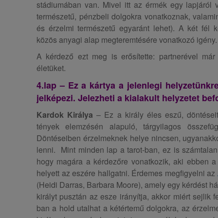
stádiumában van. Mivel itt az érmék egy lapjáról 
természetű, pénzbeli dolgokra vonatkoznak, valamint
és érzelmi természetű egyaránt lehet). A két fél kö
közös anyagi alap megteremtésére vonatkozó igény.
A kérdező ezt meg is erősítette: partnerével má
életüket.
4.lap – Ez a kártya a jelenlegi helyzetünk
jelképezi. Jelezheti a kialakult helyzetet be
Kardok Királya
– Ez a király éles eszű, döntése
tények elemzésén alapuló, tárgyilagos összef
Döntéseiben érzelmeknek helye nincsen, ugyanakko
lenni. Mint minden lap a tarot-ban, ez is számtalan 
hogy magára a kérdezőre vonatkozik, aki ebben a 
helyett az eszére hallgatni. Érdemes megfigyelni az
(Heidi Darras, Barbara Moore), amely egy kérdést há
királyt pusztán az esze irányítja, akkor miért sejlik 
ban a hold utalhat a kétértemű dolgokra, az érzelm