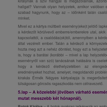
királynak a szív hangjai is megszólalnak, azo
hallgat? Vannak olyan helyzetek, amikor valóban
szabad hagynunk, hogy az – időnként talán csaló
minket.
Mivel ez a kártya múltbeli esemény(eke)t jelölő lapkén
a kérdezőt körülvevő emberre/emberekre utal, akik ó
kapcsolattól, a csalódás(ok)tól, amennyiben a kérd
által vezérelt ember. Talán a kérdező a környezet
hozta meg azt a nehéz döntést, hogy ezt a helyzetet
is, hogy a barátai (korábbi – mivel a lap helyzetébő
eseményről van szó) tanácsának hatására is csele
hogy a kérdező élethelyzetében az elenge
eredményeket hozhat, amelyet, megoldandó probléma
kirakás Érmék Négyes kártyalapja is megerősítet
túlságosan görcsös ragaszkodás nem célravezető.
5.lap – A közelebbi jövőben várható esemén
mutat messzebb két hónapnál).
Botok Királya
– A botok gyakran jelképezik az ambí