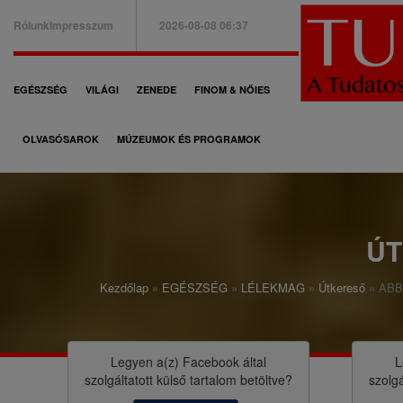
Ugrás
Rólunk
Impresszum
2026-08-08 06:37
a
B
tartalomra
a
F
EGÉSZSÉG
VILÁGI
ZENEDE
FINOM & NŐIES
l
ő
f
OLVASÓSAROK
MÚZEUMOK ÉS PROGRAMOK
n
e
a
l
v
s
i
Ú
ő
g
m
Kezdőlap
EGÉSZSÉG
LÉLEKMAG
Útkereső
ABBA
á
M
e
c
o
n
i
r
Legyen a(z)
Facebook
által
L
ü
szolgáltatott külső tartalom betöltve?
szolgá
ó
z