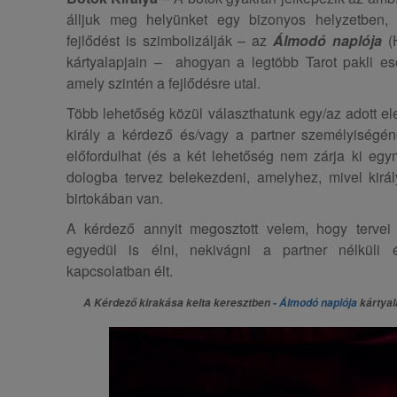
álljuk meg helyünket egy bizonyos helyzetben,
fejlődést is szimbolizálják – az
Álmodó naplója
(H
kártyalapjain – ahogyan a legtöbb Tarot pakli e
amely szintén a fejlődésre utal.
Több lehetőség közül választhatunk egy/az adott el
király a kérdező és/vagy a partner személyiségéne
előfordulhat (és a két lehetőség nem zárja ki egy
dologba tervez belekezdeni, amelyhez, mivel királ
birtokában van.
A kérdező annyit megosztott velem, hogy tervei
egyedül is élni, nekivágni a partner nélküli 
kapcsolatban élt.
A Kérdező kirakása kelta keresztben -
Álmodó naplója
kártyal