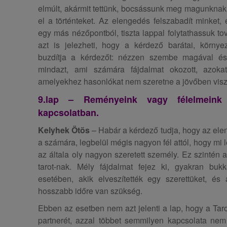
elmúlt, akármit tettünk, bocsássunk meg magunkna
el a történteket. Az elengedés felszabadít minket,
egy más nézőpontból, tiszta lappal folytathassuk to
azt is jelezheti, hogy a kérdező barátai, körny
buzdítja a kérdezőt: nézzen szembe magával és
mindazt, ami számára fájdalmat okozott, azokat 
amelyekhez hasonlókat nem szeretne a jövőben viszo
9.lap – Reményeink vagy félelmeink a
kapcsolatban.
Kelyhek Ötös
– Habár a kérdező tudja, hogy az el
a számára, legbelül mégis nagyon fél attól, hogy mi 
az általa oly nagyon szeretett személy. Ez szintén 
tarot-nak. Mély fájdalmat fejez ki, gyakran bu
esetében, akik elveszítették egy szerettüket, é
hosszabb időre van szükség.
Ebben az esetben nem azt jelenti a lap, hogy a Tarot
partnerét, azzal többet semmilyen kapcsolata nem 