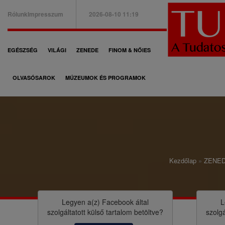
Ugrás
Rólunk
Impresszum
2026-08-10 11:19
a
B
tartalomra
a
F
EGÉSZSÉG
VILÁGI
ZENEDE
FINOM & NŐIES
l
ő
f
OLVASÓSAROK
MÚZEUMOK ÉS PROGRAMOK
n
e
a
l
v
s
i
ő
g
m
Kezdőlap
ZENE
á
M
e
c
o
n
i
r
Legyen a(z)
Facebook
által
L
ü
szolgáltatott külső tartalom betöltve?
szolgá
ó
z