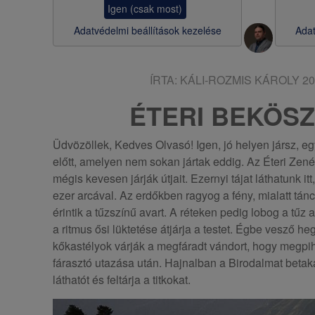
Igen (csak most)
s
Adatvédelmi beállítások kezelése
Adat
a
ÍRTA:
KÁLI-ROZMIS KÁROLY
20
ÉTERI BEKÖS
Üdvözöllek, Kedves Olvasó! Igen, jó helyen jársz, egy
előtt, amelyen nem sokan jártak eddig. Az Éteri Zen
mégis kevesen járják útjait. Ezernyi tájat láthatunk i
ezer arcával. Az erdőkben ragyog a fény, mialatt tá
érintik a tűzszínű avart. A réteken pedig lobog a tűz 
a ritmus ősi lüktetése átjárja a testet. Égbe vesző he
kőkastélyok várják a megfáradt vándort, hogy megp
fárasztó utazása után. Hajnalban a Birodalmat betakar
láthatót és feltárja a titkokat.