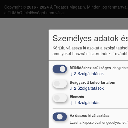
L
Copyright ©
2016
-
2024
A Tudatos Magazin. Minden jog fenntartva. A 
á
a TUMAG felelősséget nem vállal.
b
l
Személyes adatok és
é
Kérjük, válassza ki azokat a szolgáltatás
c
amelyeket használni szeretnénk.
További
m
e
Működéshez szükséges
(elengedhet
↓
2
Szolgáltatások
n
Beágyazott külső tartalom
ü
↓
2
Szolgáltatások
Elemzés
↓
1
Szolgáltatás
Az összes kiválasztása
Ezzel a kapcsolóval engedélyezheti/t