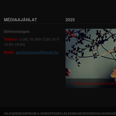
MÉDIAAJÁNLAT
2025
Elérhetőségek:
Telefon:
(+36) 70-369-7235 (H-P:
10:00-18:00)
Email:
szerkesztoseg@tumag.hu
A TUDATOS MAGAZIN CSAP
VILÁGI
ZENEDE
FINOM & NŐIES
FÉSZEK
LÉLEKMAG
EGÉSZSÉG
OLVASÓSAR