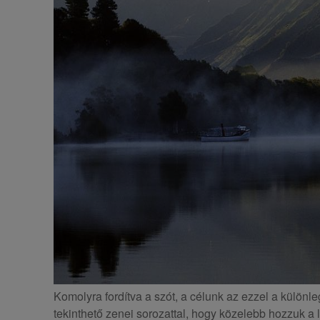
Komolyra fordítva a szót, a célunk az ezzel a külön
tekinthető zenei sorozattal, hogy közelebb hozzuk a