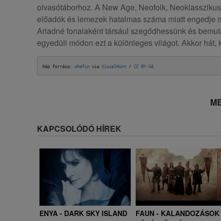
olvasótáborhoz. A New Age, Neofolk, Neoklasszikus é
előadók és lemezek hatalmas száma miatt engedje 
Ariadné fonalaként társául szegődhessünk és bemu
egyedüli módon ezt a különleges világot. Akkor hát, k
Kép forrása: 
ohefin
 via 
VisualHunt
 / 
CC BY-SA
ME
KAPCSOLÓDÓ HÍREK
ENYA - DARK SKY ISLAND
FAUN - KALANDOZÁSOK