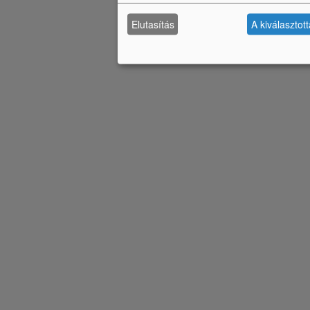
Elutasítás
A kiválasztot