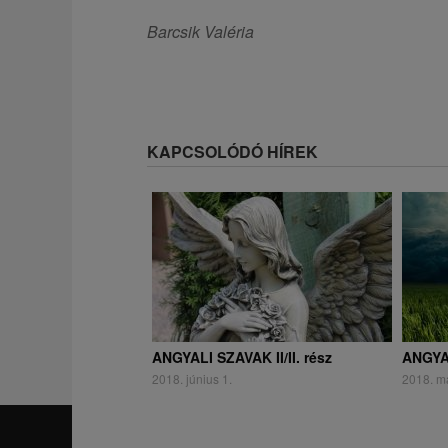
Barcsik Valéria
KAPCSOLÓDÓ HÍREK
ANGYALI SZAVAK II/II. rész
ANGYAL
2018. június 1.
2018. m