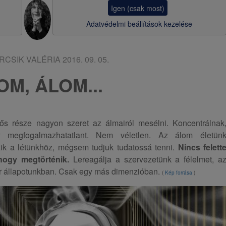
a
Igen (csak most)
v
Adatvédelmi beállítások kezelése
i
g
RCSIK VALÉRIA
2016. 09. 05.
á
OM, ÁLOM...
c
i
ó
tős része nagyon szeret az álmairól mesélni. Koncentrálnak
r megfogalmazhatatlant. Nem véletlen. Az álom életün
zik a létünkhöz, mégsem tudjuk tudatossá tenni.
Nincs felett
hogy megtörténik.
Lereagálja a szervezetünk a félelmet, a
er állapotunkban. Csak egy más dimenzióban.
(
Kép forrása
)