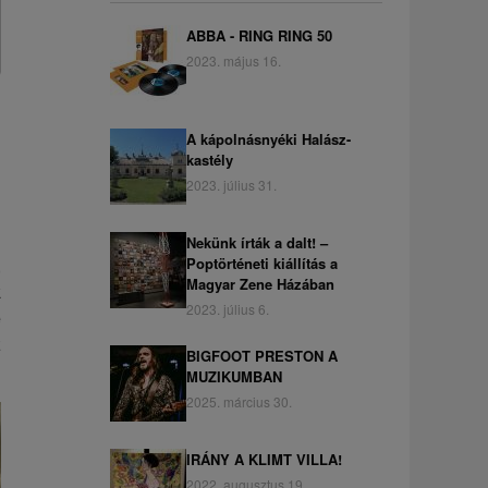
ABBA - RING RING 50
2023. május 16.
A kápolnásnyéki Halász-
kastély
2023. július 31.
Nekünk írták a dalt! –
Poptörténeti kiállítás a
,
Magyar Zene Házában
k
2023. július 6.
e
z
BIGFOOT PRESTON A
MUZIKUMBAN
2025. március 30.
IRÁNY A KLIMT VILLA!
2022. augusztus 19.