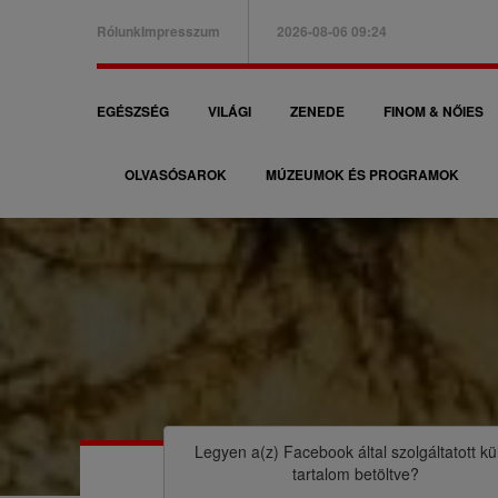
Ugrás
Rólunk
Impresszum
2026-08-06 09:24
a
B
tartalomra
a
F
EGÉSZSÉG
VILÁGI
ZENEDE
FINOM & NŐIES
l
ő
f
OLVASÓSAROK
MÚZEUMOK ÉS PROGRAMOK
n
e
a
l
v
s
i
ő
g
m
á
M
e
c
o
n
i
r
Legyen a(z)
Facebook
által szolgáltatott kü
ü
tartalom betöltve?
ó