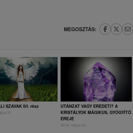
MEGOSZTÁS:
I SZAVAK II/I. rész
UTÁNZAT VAGY EREDETI? A
KRISTÁLYOK MÁGIKUS, GYÓGYÍTÓ
ájus 31.
EREJE
2018. május 24.