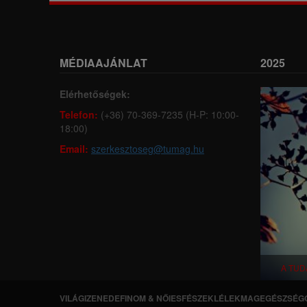
MÉDIAAJÁNLAT
2025
Elérhetőségek:
Telefon:
(+36) 70-369-7235 (H-P: 10:00-
18:00)
Email:
szerkesztoseg@tumag.hu
A TUD
VILÁGI
ZENEDE
FINOM & NŐIES
FÉSZEK
LÉLEKMAG
EGÉSZSÉG