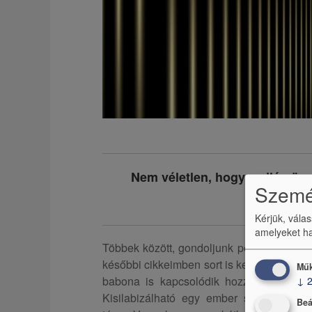
Nem véletlen, hogy a világ ös
Személ
kapc
Kérjük, vála
amelyeket ha
Többek között, gondoljunk például az indi
későbbi cikkeimben sort is kerítek arra, h
Műk
babona is kapcsolódik hozzá, érdekes le
↓
Kisilabizálható egy ember személyisége
Beá