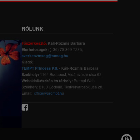
RÓLUNK
Főszerkesztő:
Káli-Rozmis Barbara
Elérhetőségek:
(+36) 70-369-7235;
szerkesztoseg@tumag.hu
Kiadó:
TEMPT Princess Kft.
- Káli-Rozmis Barbara
Székhely:
1164 Budapest, Vidámvásár utca 62.
Weboldalkészítés és tárhely:
Prompt Web
Székhely: 2100 Gödöllő, Testvérvárosok útja 28.
Email:
office@prompt.hu