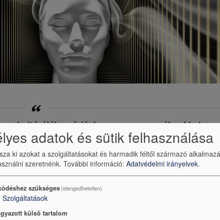
szes kultúrájában óriási szerepe van az álmokkal
yes adatok és sütik felhasználása
solatos misztériumnak.
ssza ki azokat a szolgáltatásokat és harmadik féltől származó alkalmaz
sználni szeretnénk.
További információ:
Adatvédelmi irányelvek
.
ánok álomcsapdájára, vagy a franciák kis halál kifejezésére. 
ogy a különböző kultúrába miként épült be ez a fogalomkör. Töb
ödéshez szükséges
(elengedhetetlen)
sz boncolgatni, van-e pszichológiai értelemben vett alapja
2
Szolgáltatások
, az álmai alapján? Nagyon izgalmas és óriási kiterjedés
gyazott külső tartalom