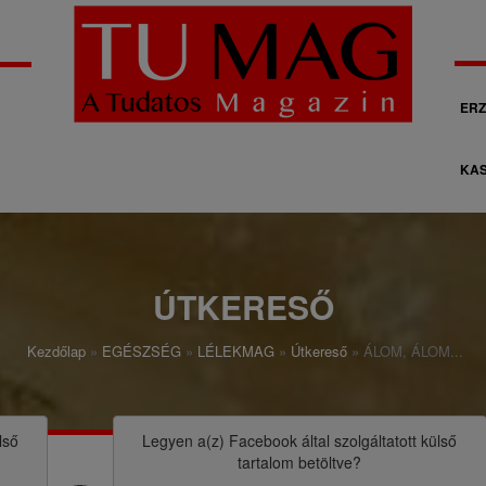
M
ERZ
á
KAS
s
o
d
l
ÚTKERESŐ
a
Kezdőlap
EGÉSZSÉG
LÉLEKMAG
Útkereső
ÁLOM, ÁLOM...
g
o
s
lső
Legyen a(z)
Facebook
által szolgáltatott külső
tartalom betöltve?
n