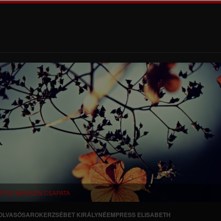
ATOS MAGAZIN CSAPATA
OLVASÓSAROK
ERZSÉBET KIRÁLYNÉ
EMPRESS ELISABETH