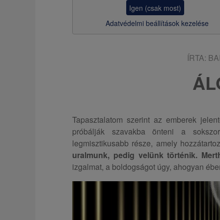
z
Igen (csak most)
s
Adatvédelmi beállítások kezelése
a
ÍRTA:
BA
ÁL
Tapasztalatom szerint az emberek jelen
próbálják szavakba önteni a sokszo
legmisztikusabb része, amely hozzátarto
uralmunk, pedig velünk történik. Mert
izgalmat, a boldogságot úgy, ahogyan éb