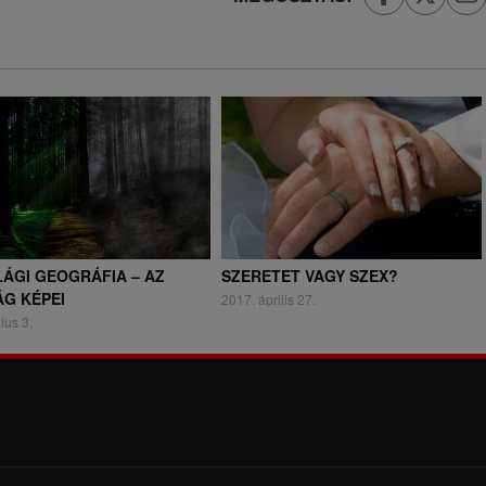
LÁGI GEOGRÁFIA – AZ
SZERETET VAGY SZEX?
ÁG KÉPEI
2017. április 27.
ius 3.