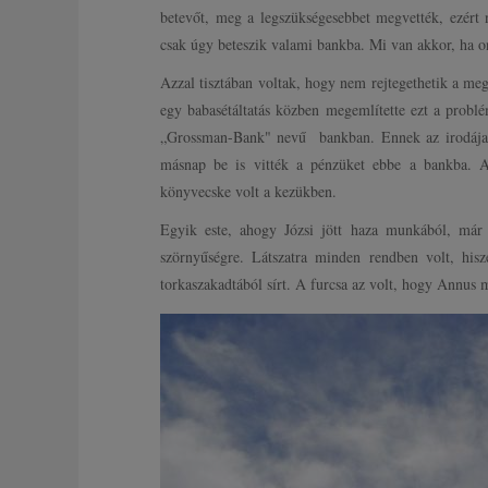
betevőt, meg a legszükségesebbet megvették, ezért 
csak úgy beteszik valami bankba. Mi van akkor, ha 
Azzal tisztában voltak, hogy nem rejtegethetik a me
egy babasétáltatás közben megemlítette ezt a probl
„Grossman-Bank" nevű bankban. Ennek az irodája n
másnap be is vitték a pénzüket ebbe a bankba. A
könyvecske volt a kezükben.
Egyik este, ahogy Józsi jött haza munkából, már a
szörnyűségre. Látszatra minden rendben volt, his
torkaszakadtából sírt. A furcsa az volt, hogy Annus m