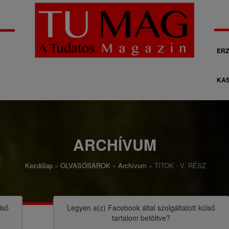
M
ERZ
á
KAS
s
o
d
l
ARCHÍVUM
a
Kezdőlap
OLVASÓSAROK
Archívum
TITOK - V. RÉSZ
g
o
s
lső
Legyen a(z)
Facebook
által szolgáltatott külső
tartalom betöltve?
n