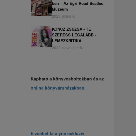
ben – Az Egri Road Beatles
t
Múzeum
2023. július 4.
s
KONCZ ZSUZSA - TE
i
SZERESS LEGALÁBB -
s
LEMEZKRITIKA
ű
2022. november 8.
i
s
Kapható a könyvesboltokban és az
online könyváruházakban
.
Erzsébet királyné exkluzív