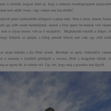
nem is értették, hogyan lehet az, hogy a nehezen összekuporgatott pénzecské
onnan nem adják vissza, vagy valami más baj adódik?
gspórolt pénzt zsebkendőbe kötögetve a párna alatt. Nem is Józsi, hanem Annu
émát egy jobb módú barátnőjének, akinek a férje éppen hivatalnok volt valam
em is olyan messze volt az ő utcájuktól. Meghányták-vetették a dolgot, é
hogy kiléptek az ajtaján, a köteg pénzük helyett már csak egy zöld szín
z utcán hallotta a kis Dódi sírását. Berohant az ajtón, felkészülve valam
zen a masinán a fazékból gőzölgött a vacsora, Dódi a kiságyban feküdt, é
eg az ágyon ült, és szintén sírt. Úgy sírt, hogy még a gyerekre sem figyelt.