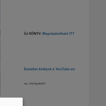
ÚJ KÖNYV:
Megvásárolható ITT
Erzsébet királyné a YouTube-on
Kép: ÖNB
Pg III/3/77
l