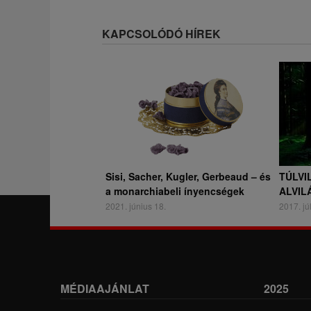
KAPCSOLÓDÓ HÍREK
Sisi, Sacher, Kugler, Gerbeaud – és
TÚLVI
a monarchiabeli ínyencségek
ALVIL
2021. június 18.
2017. júl
MÉDIAAJÁNLAT
2025