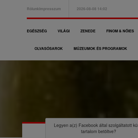
Ugrás
Rólunk
Impresszum
2026-08-08 14:02
a
B
tartalomra
a
F
EGÉSZSÉG
VILÁGI
ZENEDE
FINOM & NŐIES
l
ő
f
OLVASÓSAROK
MÚZEUMOK ÉS PROGRAMOK
n
e
a
l
v
s
i
ő
g
m
á
M
e
c
o
n
i
r
Legyen a(z)
Facebook
által szolgáltatott kü
ü
tartalom betöltve?
ó