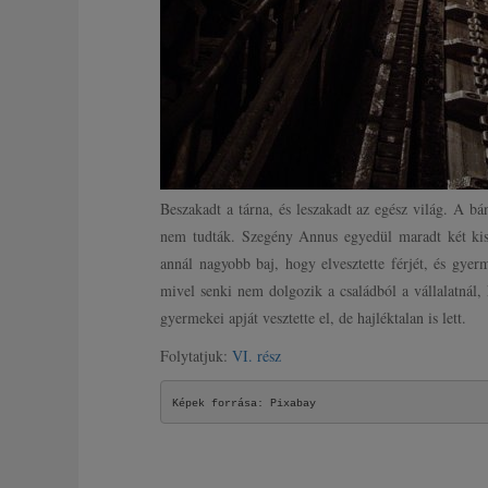
Beszakadt a tárna, és leszakadt az egész világ. A bá
nem tudták. Szegény Annus egyedül maradt két kis 
annál nagyobb baj, hogy elvesztette férjét, és gyer
mivel senki nem dolgozik a családból a vállalatnál, 
gyermekei apját vesztette el, de hajléktalan is lett.
Folytatjuk:
VI. rész
Képek forrása: Pixabay