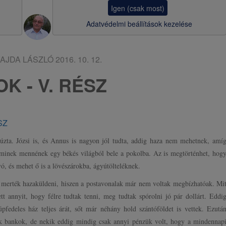
a
Igen (csak most)
v
Adatvédelmi beállítások kezelése
i
g
AJDA LÁSZLÓ
2016. 10. 12.
á
OK - V. RÉSZ
c
i
ó
SZ
úzta. Józsi is, és Annus is nagyon jól tudta, addig haza nem mehetnek, amí
minek mennének egy békés világból bele a pokolba. Az is megtörténhet, hog
ó, és mehet ő is a lövészárokba, ágyútölteléknek.
 merték hazaküldeni, hiszen a postavonalak már nem voltak megbízhatóak. Mi
ett annyit, hogy félre tudtak tenni, meg tudtak spórolni jó pár dollárt. Eddi
súpfedeles ház teljes árát, sőt már néhány hold szántóföldet is vettek. Ezutá
k bankok, de nekik eddig mindig csak annyi pénzük volt, hogy a mindennap