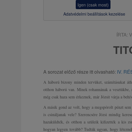
z
Igen (csak most)
s
Adatvédelmi beállítások kezelése
a
ÍRTA:
V
TIT
A sorozat előző része itt olvasható:
IV. RÉ
A háború bizony minden tervüket, számításukat áth
otthon háború van. Minek rohannának a vesztükbe, 
még csak haza sem érkeznek, már Józsit várja a behív
A másik gond az volt, hogy a megspórolt pénzt sem
is csináljanak vele? Szerencsére Józsi mindig keres
hazaküldték, és otthon a szüleik kifizették a kis z
hogyan legyen tovább? Tudták ugyan, hogy létezne