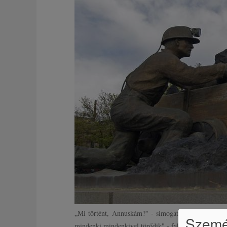
„Mi történt, Annuskám?" - simogatta volna meg a v
Személ
mindenki mindenkivel törődik" - fakadt ki Annus.