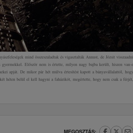
nyászfeleségek mind összeszaladtak és vigasztalták Annust, de Józsit visszaadn
gyermekkel. Először nem is értette, milyen nagy bajba került, hiszen van-
mekei apját. De mikor pár hét múlva értesítést kapott a bányavállalattól, hog
két héten belül el kell hagyni a faházikót, megértette, hogy nem csak a férjét
MEGOSZTÁS: