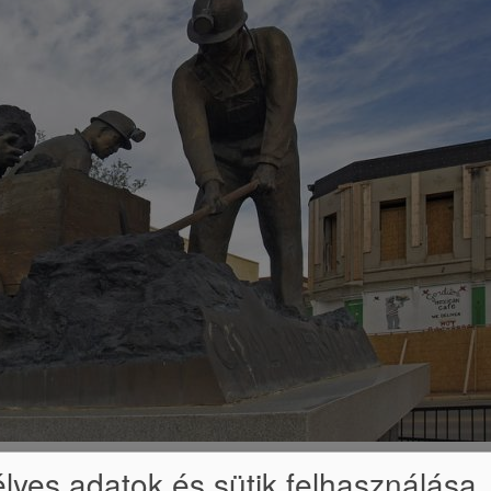
állát Józsi. "Hagyj békét, elegem volt ebből az egész munkásnegyedből, aho
yes adatok és sütik felhasználása