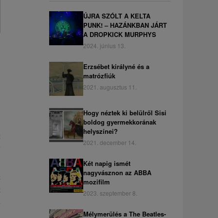
ÚJRA SZÓLT A KELTA
PUNK! – HAZÁNKBAN JÁRT
A DROPKICK MURPHYS
2024. június 13.
Erzsébet királyné és a
matrózfiúk
2021. augusztus 11.
Hogy néztek ki belülről Sisi
boldog gyermekkorának
helyszínei?
g
2021. december 14.
y
Két napig ismét
nagyvásznon az ABBA
t
mozifilm
g
2023. szeptember 8.
n
i
Mélymerülés a The Beatles-