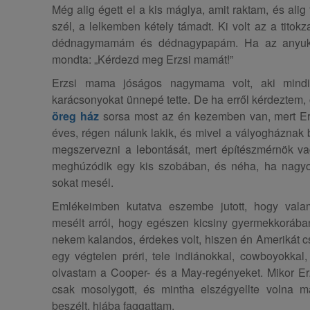
Még alig égett el a kis máglya, amit raktam, és alig fú
szél, a lelkemben kétely támadt. Ki volt az a titok
dédnagymamám és dédnagypapám. Ha az anyuká
mondta: „Kérdezd meg Erzsi mamát!”
Erzsi mama jóságos nagymama volt, aki mindi
karácsonyokat ünnepé tette. De ha erről kérdeztem, 
öreg ház
sorsa most az én kezemben van, mert Er
éves, régen nálunk lakik, és mivel a vályogháznak
megszervezni a lebontását, mert építészmérnök v
meghúzódik egy kis szobában, és néha, ha nagy
sokat mesél.
Emlékeimben kutatva eszembe jutott, hogy vala
mesélt arról, hogy egészen kicsiny gyermekkorába
nekem kalandos, érdekes volt, hiszen én Amerikát c
egy végtelen préri, tele indiánokkal, cowboyokkal
olvastam a Cooper- és a May-regényeket. Mikor E
csak mosolygott, és mintha elszégyellte volna m
beszélt, hiába faggattam.