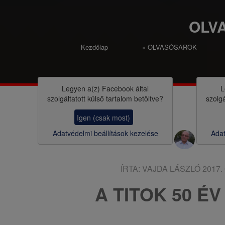
i
ó
OLV
Kezdőlap
OLVASÓSAROK
M
o
r
Legyen a(z)
Facebook
által
L
szolgáltatott külső tartalom betöltve?
szolgá
z
Igen (csak most)
s
Adatvédelmi beállítások kezelése
Adat
a
ÍRTA:
VAJDA LÁSZLÓ
2017. 
A TITOK 50 ÉV