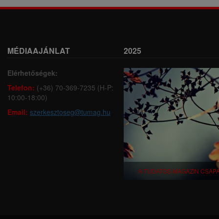
MÉDIAAJÁNLAT
2025
Elérhetőségek:
Telefon:
(+36) 70-369-7235 (H-P:
10:00-18:00)
Email:
szerkesztoseg@tumag.hu
A TUDATOS MAGAZIN CSAP