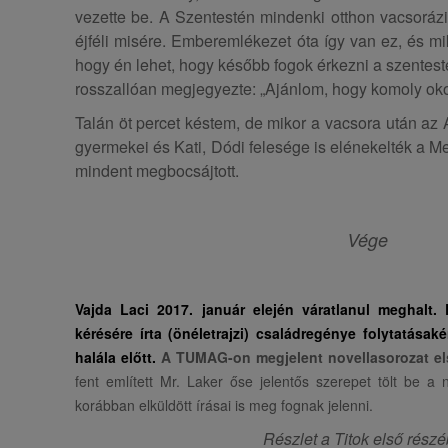
vezette be. A Szentestén mindenki otthon vacsorázik
éjféli misére. Emberemlékezet óta így van ez, és 
hogy én lehet, hogy később fogok érkezni a szentest
rosszallóan megjegyezte: „Ajánlom, hogy komoly okod
Talán öt percet késtem, de mikor a vacsora után az
gyermekei és Kati, Dódi felesége is elénekelték a M
mindent megbocsájtott.
Vége
Vajda Laci 2017. január elején váratlanul meghalt. 
kérésére írta (önéletrajzi) családregénye folytatásaké
halála előtt.
A TUMAG-on megjelent novellasorozat els
fent említett Mr. Laker őse jelentős szerepet tölt be a 
korábban elküldött írásai is meg fognak jelenni.
Részlet a Titok első részé