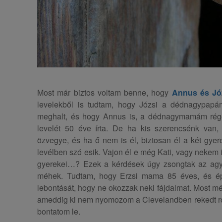
Most már biztos voltam benne, hogy
Annus és Jó
levelekből is tudtam, hogy Józsi a dédnagypap
meghalt, és hogy Annus is, a dédnagymamám régen
levelét 50 éve írta. De ha kis szerencsénk van,
özvegye, és ha ő nem is él, biztosan él a két gyere
levélben szó esik. Vajon él e még Kati, vagy nekem i
gyerekei…? Ezek a kérdések úgy zsongtak az ag
méhek. Tudtam, hogy Erzsi mama 85 éves, és ép
lebontását, hogy ne okozzak neki fájdalmat. Most m
ameddig ki nem nyomozom a Clevelandben rekedt ro
bontatom le.