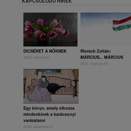
KAPCSOLÓDÓ HÍREK
DICSÉRET A NŐKNEK
Riersch Zoltán:
MÁRCIUS... MÁRCIUS
2023. március 8.
2021. március 15.
Egy könyv, amely elhozza
mindenkinek a karácsonyi
varázslatot
2020. december 8.