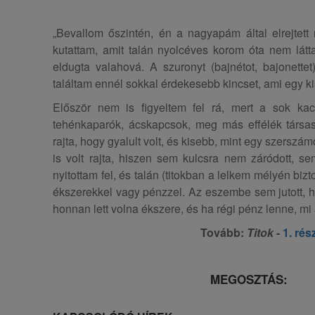
„Bevallom őszintén, én a nagyapám által elrejtett
kutattam, amit talán nyolcéves korom óta nem látt
eldugta valahová. A szuronyt (bajnétot, bajonett
találtam ennél sokkal érdekesebb kincset, ami egy ki
Először nem is figyeltem fel rá, mert a sok kaca
tehénkaparók, ácskapcsok, meg más effélék társas
rajta, hogy gyalult volt, és kisebb, mint egy szersz
is volt rajta, hiszen sem kulcsra nem záródott, sem
nyitottam fel, és talán (titokban a lelkem mélyén biz
ékszerekkel vagy pénzzel. Az eszembe sem jutott, 
honnan lett volna ékszere, és ha régi pénz lenne, mi
Tovább:
Titok
-
1. rés
MEGOSZTÁS: