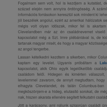
Fogalmam sem volt, hol is kezdjem a kutatást, d
század elején nem annyira ördöngösség. A szám
információs forrásokon keresztül sok mindent ki lehe
jól beszélek angolul, ezért az amerikai hálózatok 
mégis volt olyan időszak, mikor fel is akartam
Clevelandben már az én családnevemet viselő 
kapcsolatot még a Szt. Imre plébániával is, de kid
tartanak magyar misét, és hogy a magyar közössége
az angol tengerbe.
Lassan kételkedni kezdtem a sikerben, mikor Colum
kaptam egy levelet. Ugyanis próbáltam a
Lak
kapcsolatot, akik Ohio egyik legelőkelőbb családj
családom felől. Hidegen és kimérten válaszolt,
levelemmel zavarom, de annyit megtudtam, hogy a
elhagyta Clevelandet, és talán Columbus-ban
megköszönjem-e a hideg, elutasító sorokat, de mégi
nak, hiszen akarata ellenére segített felkutatni csa
Jött a karácsony, ami nálunk szigorúan családi 