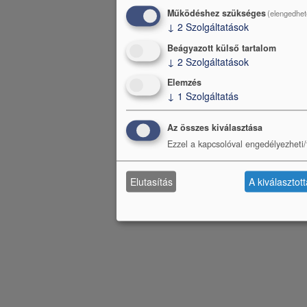
Működéshez szükséges
(elengedhet
↓
2
Szolgáltatások
Beágyazott külső tartalom
↓
2
Szolgáltatások
Elemzés
↓
1
Szolgáltatás
Az összes kiválasztása
Ezzel a kapcsolóval engedélyezheti/t
Elutasítás
A kiválasztot