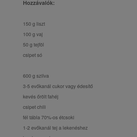
Hozzávalók:
150 g liszt
100 g vaj
50 g tejföl
csipet só
600 g szilva
3-5 evőkanál cukor vagy édesítő
kevés őrölt fahéj
csipet chili
fél tábla 70%-os étcsoki
1-2 evőkanál tej a lekenéshez