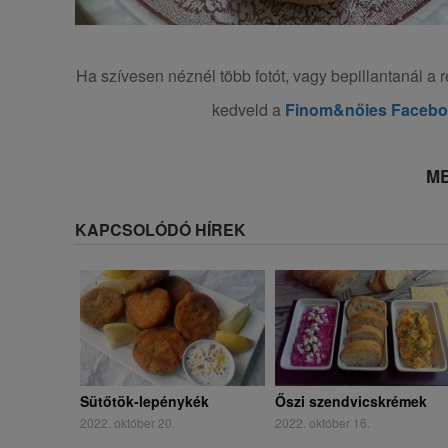
Ha szívesen néznél több fotót, vagy bepillantanál a r
kedveld a
Finom&nőies Faceb
ME
KAPCSOLÓDÓ HÍREK
Sütőtök-lepénykék
Őszi szendvicskrémek
2022. október 20.
2022. október 16.