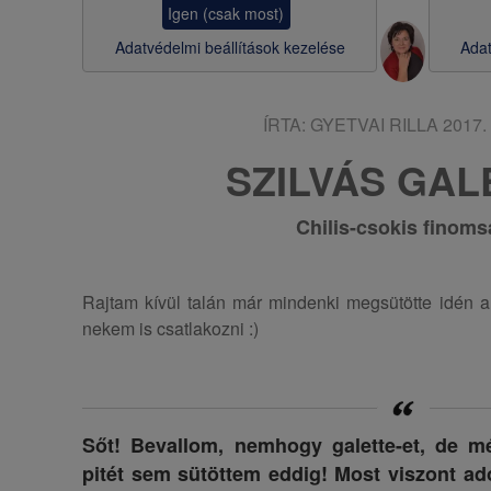
Igen (csak most)
s
Adatvédelmi beállítások kezelése
Adat
a
ÍRTA:
GYETVAI RILLA
2017. 
SZILVÁS GAL
Chilis-csokis finoms
Rajtam kívül talán már mindenki megsütötte idén a 
nekem is csatlakozni :)
Sőt! Bevallom, nemhogy galette-et, de m
pitét sem sütöttem eddig! Most viszont ado