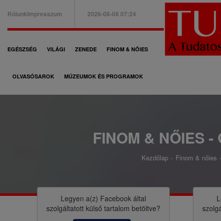
Ugrás
Rólunk
Impresszum
2026-08-08 07:24
a
B
tartalomra
a
F
EGÉSZSÉG
VILÁGI
ZENEDE
FINOM & NŐIES
l
ő
f
OLVASÓSAROK
MÚZEUMOK ÉS PROGRAMOK
n
e
a
l
v
s
i
FINOM & NŐIES -
ő
g
m
Kezdőlap
Finom & nőies -
á
M
e
c
o
n
i
r
Legyen a(z)
Facebook
által
L
ü
szolgáltatott külső tartalom betöltve?
szolgá
ó
z