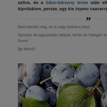
szilva, és a
bíbor-bársony leves
után elh
kipróbálom, persze, egy kis ínyenc csavarra
Nem bántuk meg, ez is nagy kedvenc lesz!
Gyorsan és egyszerűen készül, forrón és hidegen is 
finom!
Így készül: