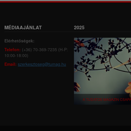
MÉDIAAJÁNLAT
2025
Elérhetőségek:
Telefon:
(+36) 70-369-7235 (H-P:
10:00-18:00)
Email:
szerkesztoseg@tumag.hu
A TUDATOS MAGAZIN CSAP