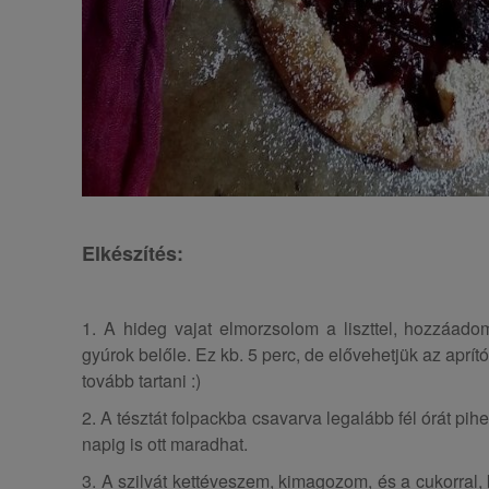
Elkészítés:
1. A hideg vajat elmorzsolom a liszttel, hozzáado
gyúrok belőle. Ez kb. 5 perc, de elővehetjük az aprít
tovább tartani :)
2. A tésztát folpackba csavarva legalább fél órát pi
napig is ott maradhat.
3. A szilvát kettéveszem, kimagozom, és a cukorral, kis