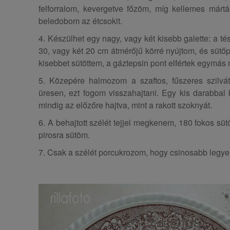
felforralom, kevergetve főzöm, míg kellemes márt
beledobom az étcsokit.
4. Készülhet egy nagy, vagy két kisebb galette: a tés
30, vagy két 20 cm átmérőjű körré nyújtom, és sütőp
kisebbet sütöttem, a gáztepsin pont elfértek egymás m
5. Közepére halmozom a szaftos, fűszeres szilvá
üresen, ezt fogom visszahajtani. Egy kis darabbal
mindig az előzőre hajtva, mint a rakott szoknyát.
6. A behajtott szélét tejjel megkenem, 180 fokos süt
pirosra sütöm.
7. Csak a szélét porcukrozom, hogy csinosabb legye