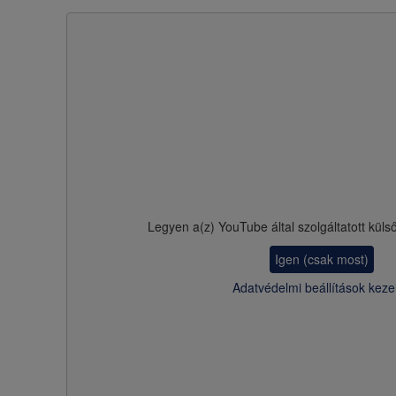
Legyen a(z)
YouTube
által szolgáltatott küls
Igen (csak most)
Adatvédelmi beállítások keze