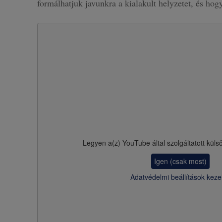
formálhatjuk javunkra a kialakult helyzetet, és ho
Legyen a(z)
YouTube
által szolgáltatott küls
Igen (csak most)
Adatvédelmi beállítások keze