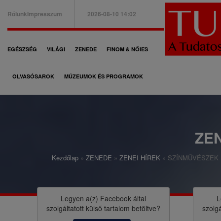
Ugrás
Rólunk
Impresszum
2026-08-10 14:02
a
B
tartalomra
a
F
EGÉSZSÉG
VILÁGI
ZENEDE
FINOM & NŐIES
l
ő
f
OLVASÓSAROK
MÚZEUMOK ÉS PROGRAMOK
n
e
a
l
v
s
i
ZEN
ő
g
m
Kezdőlap
ZENEDE
ZENEI HÍREK
SZÍNMŰVÉSZEK É
á
M
e
c
o
n
i
r
Legyen a(z)
Facebook
által
L
ü
szolgáltatott külső tartalom betöltve?
szolgá
ó
z