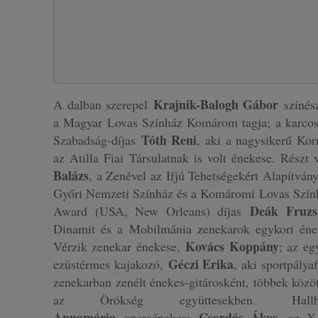
Krajnik-Balogh Gábor
A dalban szerepel
színész
a Magyar Lovas Színház Komárom tagja; a karco
Tóth Reni
Szabadság-díjas
, aki a nagysikerű Ko
az Atilla Fiai Társulatnak is volt énekese. Részt
Balázs
, a Zenével az Ifjú Tehetségekért Alapítvány
Győri Nemzeti Színház és a Komáromi Lovas Szính
Deák Fruzs
Award (USA, New Orleans) díjas
Dinamit és a Mobilmánia zenekarok egykori én
Kovács Koppány
Vérzik zenekar énekese,
; az eg
Géczi Erika
ezüstérmes kajakozó,
, aki sportpálya
zenekarban zenélt énekes-gitárosként, többek közö
az Örökség együttesekben. H
Annamária
Csordás Ákos
operaénekes;
, az X-