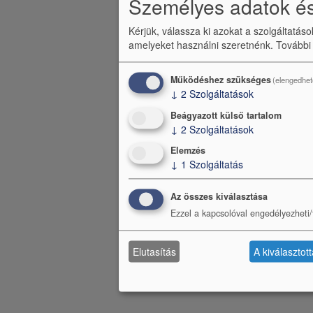
Személyes adatok és
e
n
Kérjük, válassza ki azokat a szolgáltatás
amelyeket használni szeretnénk.
További
ü
Működéshez szükséges
(elengedhet
↓
2
Szolgáltatások
Beágyazott külső tartalom
↓
2
Szolgáltatások
Elemzés
↓
1
Szolgáltatás
Az összes kiválasztása
Ezzel a kapcsolóval engedélyezheti/t
Elutasítás
A kiválasztot