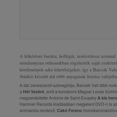
A felkérésre barátai, kollégái, zenésztársai azonnal
mindannyian otthonukban rögzítették saját eszközei
körülmények adta lehetőségeket, így a Barcsik Val
Stúdió) készült dal több anyagának forrása valójába
A dal zeneszerző-szövegírója, Barcsik Vali több roc
a
Hét Vezéré
, amit a komáromi Magyar Lovas Szính
megzenésítette Antoine de Saint-Exupéry
A kis her
Hammer Records kiadásában megjelent DVD-n is az e
animációs rendező,
Cakó Ferenc
homokanimációiva