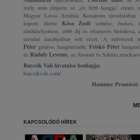
mely után elnyerte az „év férfi hangja" címet,
Magyar Lovas Színház Komárom társulatában t
Kósa Zsolt
kapott; illetve
színész, énekes, í
elnökhelyettese, több díj és elismerés birtokosa,
társulat darabjaiban vett részt. A művészek 
Péter
Friskó Péter
gitáros, hangmérnök;
hangmér
Ráduly Levente
és
, az Álomút és Szkítia zenekar
Barcsik Vali hivatalos honlapja:
barcsikvali.com/
Hammer Promóció
ME
KAPCSOLÓDÓ HÍREK