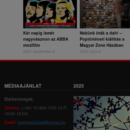
Két napig ismét
Nekünk írták a dalt! –
nagyvásznon az ABBA
Poptörténeti kiállítás a
mozifilm
Magyar Zene Házában
2023. szeptember 8.
2023. július 6.
MÉDIAAJÁNLAT
2025
Elérhetőségek:
Telefon:
(+36) 70-369-7235 (H-P:
10:00-18:00)
Email:
szerkesztoseg@tumag.hu