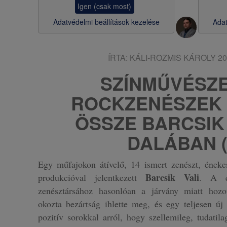
Igen (csak most)
s
Adatvédelmi beállítások kezelése
Adat
a
ÍRTA:
KÁLI-ROZMIS KÁROLY
20
SZÍNMŰVÉSZE
ROCKZENÉSZEK
ÖSSZE BARCSIK 
DALÁBAN (
Egy műfajokon átívelő, 14 ismert zenészt, ének
Barcsik Vali
produkcióval jelentkezett
. A é
zenésztársához hasonlóan a járvány miatt hozo
okozta bezártság ihlette meg, és egy teljesen új 
pozitív sorokkal arról, hogy szellemileg, tudati