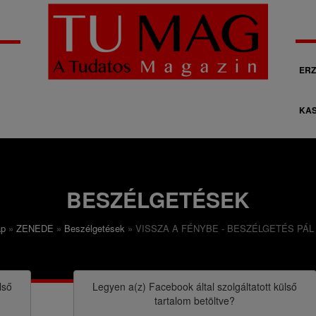
M
ERZ
á
KAS
s
o
d
l
BESZÉLGETÉSEK
a
ap
ZENEDE
Beszélgetések
VISSZA A FÉNYBE - BESZÉLGETÉS PÁL
g
o
s
lső
Legyen a(z)
Facebook
által szolgáltatott külső
tartalom betöltve?
n