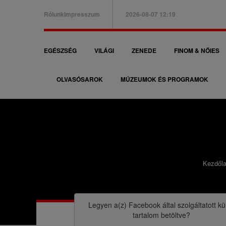
Ugrás
Rólunk
Impresszum
2026-08-07 12:19
a
B
tartalomra
a
F
EGÉSZSÉG
VILÁGI
ZENEDE
FINOM & NŐIES
l
ő
f
OLVASÓSAROK
MÚZEUMOK ÉS PROGRAMOK
n
e
a
l
v
s
i
ő
g
m
Kezdől
á
M
e
c
o
n
i
r
Legyen a(z)
Facebook
által szolgáltatott kü
ü
tartalom betöltve?
ó