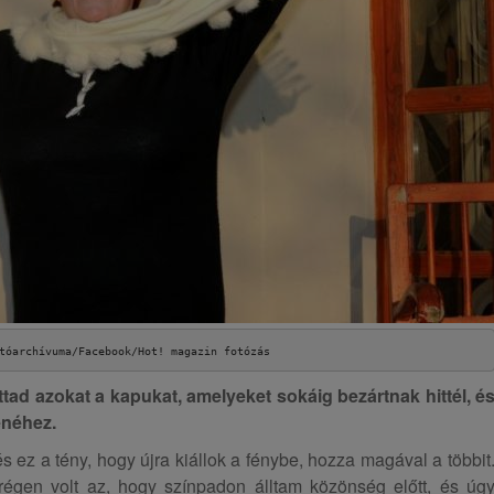
tóarchívuma/Facebook/Hot! magazin fotózás
ttad azokat a kapukat, amelyeket sokáig bezártnak hittél, é
enéhez.
s ez a tény, hogy újra kiállok a fénybe, hozza magával a többit
régen volt az, hogy színpadon álltam közönség előtt, és úg