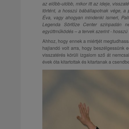
az előbb-utóbb, mikor itt az ideje, vissza
történt, a hosszú bábállapotnak vége, a 
Éva, vagy ahogyan mindenki ismeri, Pal
Legenda Sörfőze Center színpadán n
együttműködés – a tervek szerint - hosszú 
Ahhoz, hogy ennek a miértjét megtudhass
hajlandó volt arra, hogy beszélgessünk eg
visszatérés körüli izgalom sző át nemcs
évek óta kitartottak és kitartanak a csendb