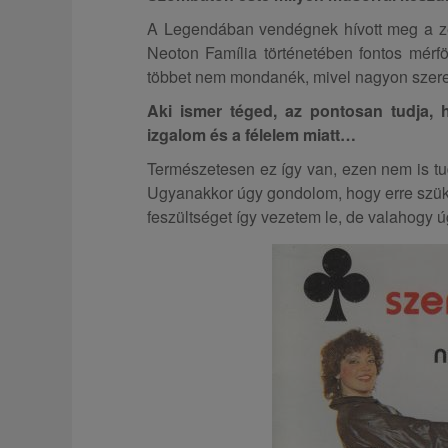
A Legendában vendégnek hívott meg a ze
Neoton Família történetében fontos mérfö
többet nem mondanék, mivel nagyon szere
Aki ismer téged, az pontosan tudja, 
izgalom és a félelem miatt…
Természetesen ez így van, ezen nem is tudo
Ugyanakkor úgy gondolom, hogy erre szük
feszültséget így vezetem le, de valahogy 