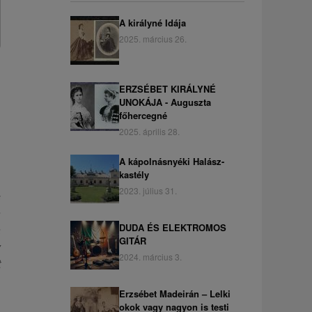
A királyné Idája
2025. március 26.
ERZSÉBET KIRÁLYNÉ
UNOKÁJA - Auguszta
főhercegné
2025. április 28.
A kápolnásnyéki Halász-
kastély
2023. július 31.
s
a
DUDA ÉS ELEKTROMOS
a
GITÁR
y
2024. március 3.
t
Erzsébet Madeirán – Lelki
,
okok vagy nagyon is testi