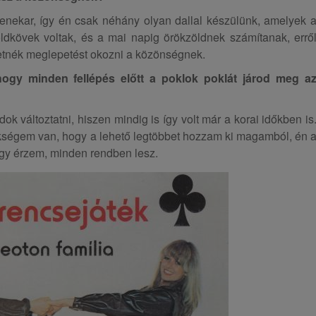
nekar, így én csak néhány olyan dallal készülünk, amelyek 
ldkövek voltak, és a mai napig örökzöldnek számítanak, errő
tnék meglepetést okozni a közönségnek.
hogy minden fellépés előtt a poklok poklát járod meg a
k változtatni, hiszen mindig is így volt már a korai időkben is
ségem van, hogy a lehető legtöbbet hozzam ki magamból, én 
úgy érzem, minden rendben lesz.