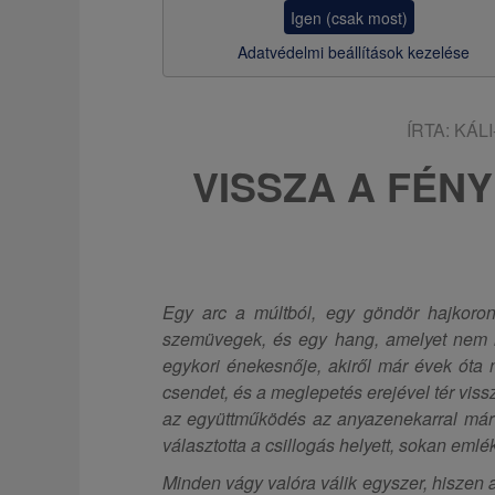
z
Igen (csak most)
s
Adatvédelmi beállítások kezelése
a
ÍRTA:
KÁL
VISSZA A FÉN
Egy arc a múltból, egy göndör hajkoron
szemüvegek, és egy hang, amelyet nem l
egykori énekesnője, akiről már évek óta 
csendet, és a meglepetés erejével tér vis
az együttműködés az anyazenekarral már 
választotta a csillogás helyett, sokan eml
Minden vágy valóra válik egyszer, hiszen 