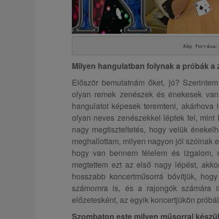
Kép forrása:
Milyen hangulatban folynak a próbák a 
Először bemutatnám őket, jó? Szerintem
olyan remek zenészek és énekesek vanna
hangulatot képesek teremteni, akárhova 
olyan neves zenészekkel léptek fel, mint
nagy megtiszteltetés, hogy velük énekel
meghallottam, milyen nagyon jól szólnak e
hogy van bennem félelem és izgalom, 
megtettem ezt az első nagy lépést, akko
hosszabb koncertműsorrá bővítjük, hog
számomra is, és a rajongók számára is 
előzetesként, az egyik koncertjükön próbá
Szombaton este milyen műsorral készü