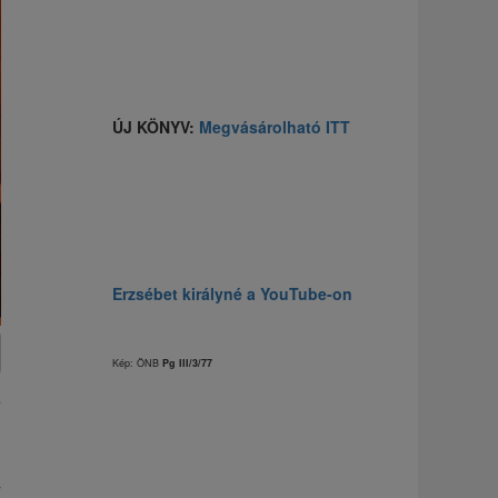
ÚJ KÖNYV:
Megvásárolható ITT
Erzsébet királyné a YouTube-on
Kép: ÖNB
Pg III/3/77
s
.
y