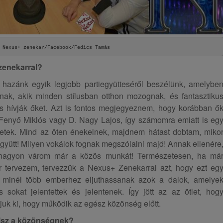
 Nexus+ zenekar/Facebook/Fedics Tamás
zenekarral?
 hazánk egyik legjobb partiegyütteséről beszélünk, amelybe
k, akik minden stílusban otthon mozognak, és fantasztiku
is hívják őket. Azt is fontos megjegyeznem, hogy korábban ő
 Fenyő Miklós vagy D. Nagy Lajos, így számomra emiatt is eg
hetek. Mind az öten énekelnek, majdnem hátast dobtam, miko
gyütt! Milyen vokálok fognak megszólalni majd! Annak ellenére
nagyon várom már a közös munkát! Természetesen, ha má
r tervezem, tervezzük a Nexus+ Zenekarral azt, hogy ezt eg
y minél több emberhez eljuthassanak azok a dalok, amelye
sokat jelentettek és jelentenek. Így jött az az ötlet, hog
ljuk ki, hogy működik az egész közönség előtt.
lsz a közönségnek?