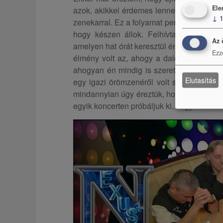
Ele
azok, akikkel érdemes lenne egyesíteni er
↓
zenekarral. Ez a folyamat persze nem pilla
hogy készen állok. Felhívtam a zenekar
Az 
amelyen hat órát keresztül énekeltem. Én
Ezz
élmény volt az, ahogy a dalok egyik pilla
ahogyan én mindig is szerettem volna. N
Elutasítás
egy igazi örömzenéről volt szó. Persze, 
mindannyian úgy éreztük, hogy igen, csinál
egyik koncerten próbáljuk ki, hogy működi