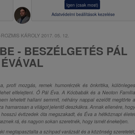
a
Igen (csak most)
v
Adatvédelmi beállítások kezelése
i
g
I-ROZMIS KÁROLY
2017. 05. 12.
á
YBE - BESZÉLGETÉS PÁL
c
ÉVÁVAL
i
ó
a, profi mozgás, remek humorérzék és önkritika, különlege
ehet elfelejteni. Ő Pál Éva. A Kócbabák és a Neoton Famíli
nem lehetett hallani semmit, néhány nappal ezelőtt megtörte 
sza hamarosan a világot jelentő deszkákra. Annak ellenére, hog
hosszú évtizedek óta megszakadt, és Éva a hétköznapi élete
ékeznek rá, és nagyon sokan szeretnék, hogy ismét énekeljen.
aki megtapasztalta a színpad varázsát és a közönség szeretetét