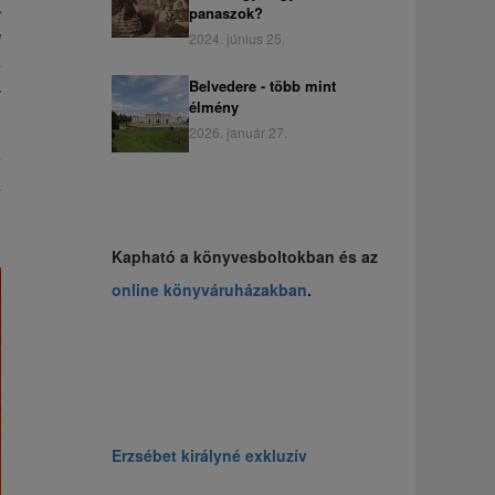
y
panaszok?
l
2024. június 25.
a
Belvedere - több mint
z
élmény
2026. január 27.
e
a
ú
Kapható a könyvesboltokban és az
online könyváruházakban
.
Erzsébet királyné exkluzív