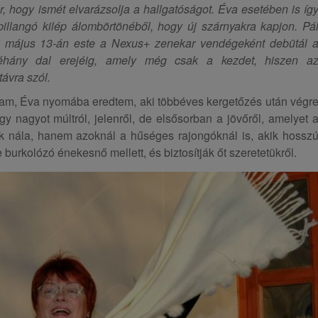
tér, hogy ismét elvarázsolja a hallgatóságot. Éva esetében is íg
pillangó kilép álombörtönéből, hogy új szárnyakra kapjon. Pá
i május 13-án este a Nexus+ zenekar vendégeként debütál 
éhány dal erejéig, amely még csak a kezdet, hiszen a
távra szól.
am, Éva nyomába eredtem, aki többéves kergetőzés után végr
y nagyot múltról, jelenről, de elsősorban a jövőről, amelyet 
ak nála, hanem azoknál a hűséges rajongóknál is, akik hossz
e burkolózó énekesnő mellett, és biztosítják őt szeretetükről.